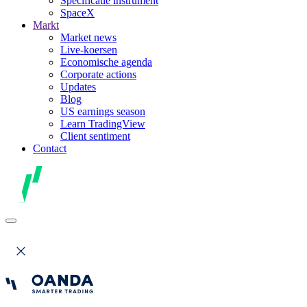
Specificatie instrument
SpaceX
Markt
Market news
Live-koersen
Economische agenda
Corporate actions
Updates
Blog
US earnings season
Learn TradingView
Client sentiment
Contact