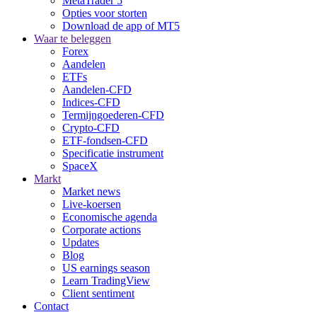
MetaTrader 5
Opties voor storten
Download de app of MT5
Waar te beleggen
Forex
Aandelen
ETFs
Aandelen-CFD
Indices-CFD
Termijngoederen-CFD
Crypto-CFD
ETF-fondsen-CFD
Specificatie instrument
SpaceX
Markt
Market news
Live-koersen
Economische agenda
Corporate actions
Updates
Blog
US earnings season
Learn TradingView
Client sentiment
Contact