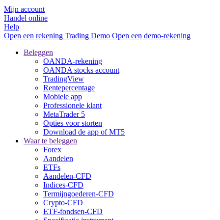
Mijn account
Handel online
Help
Open een rekening
Trading
Demo
Open een demo-rekening
Beleggen
OANDA-rekening
OANDA stocks account
TradingView
Rentepercentage
Mobiele app
Professionele klant
MetaTrader 5
Opties voor storten
Download de app of MT5
Waar te beleggen
Forex
Aandelen
ETFs
Aandelen-CFD
Indices-CFD
Termijngoederen-CFD
Crypto-CFD
ETF-fondsen-CFD