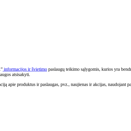
.”
informacijos ir švietimo
paslaugų teikimo sąlygomis, kurios yra bendr
augos atsisakyti.
apie produktus ir paslaugas, pvz., naujienas ir akcijas, naudojant pa