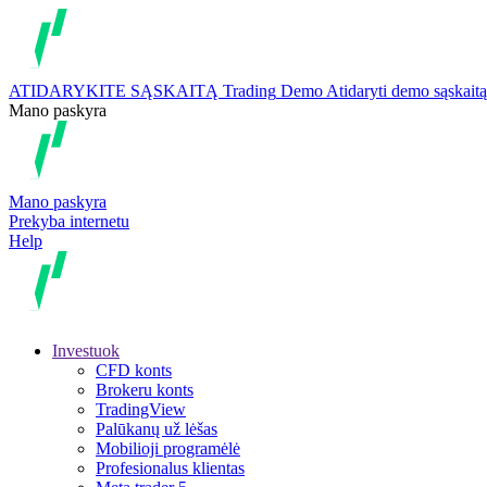
ATIDARYKITE SĄSKAITĄ
Trading
Demo
Atidaryti demo sąskaitą
Mano paskyra
Mano paskyra
Prekyba internetu
Help
Investuok
CFD konts
Brokeru konts
TradingView
Palūkanų už lėšas
Mobilioji programėlė
Profesionalus klientas