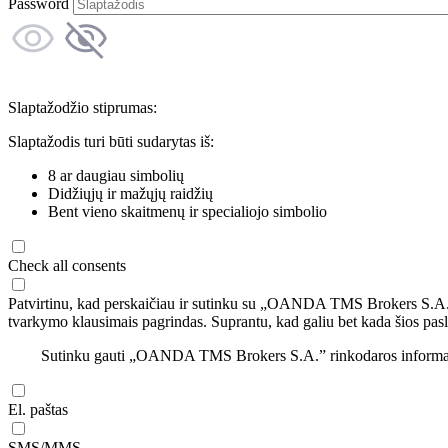
Password
Slaptažodžio stiprumas:
Slaptažodis turi būti sudarytas iš:
8 ar daugiau simbolių
Didžiųjų ir mažųjų raidžių
Bent vieno skaitmenų ir specialiojo simbolio
Check all consents
Patvirtinu, kad perskaičiau ir sutinku su „OANDA TMS Brokers S.A
tvarkymo klausimais pagrindas. Suprantu, kad galiu bet kada šios pasl
Sutinku gauti „OANDA TMS Brokers S.A.” rinkodaros informaciją 
El. paštas
SMS/MMS