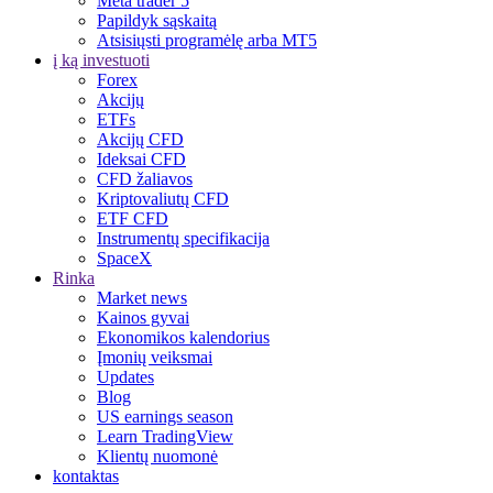
Meta trader 5
Papildyk sąskaitą
Atsisiųsti programėlę arba MT5
į ką investuoti
Forex
Akcijų
ETFs
Akcijų CFD
Ideksai CFD
CFD žaliavos
Kriptovaliutų CFD
ETF CFD
Instrumentų specifikacija
SpaceX
Rinka
Market news
Kainos gyvai
Ekonomikos kalendorius
Įmonių veiksmai
Updates
Blog
US earnings season
Learn TradingView
Klientų nuomonė
kontaktas