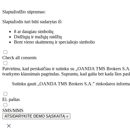
Slaptažodžio stiprumas:
Slaptažodis turi būti sudarytas iš:
8 ar daugiau simbolių
Didžiųjų ir mažųjų raidžių
Bent vieno skaitmenų ir specialiojo simbolio
Check all consents
Patvirtinu, kad perskaičiau ir sutinku su „OANDA TMS Brokers S.A
tvarkymo klausimais pagrindas. Suprantu, kad galiu bet kada šios pasl
Sutinku gauti „OANDA TMS Brokers S.A.” rinkodaros informaciją 
El. paštas
SMS/MMS
ATSIDARYKITE DEMO SĄSKAITĄ »