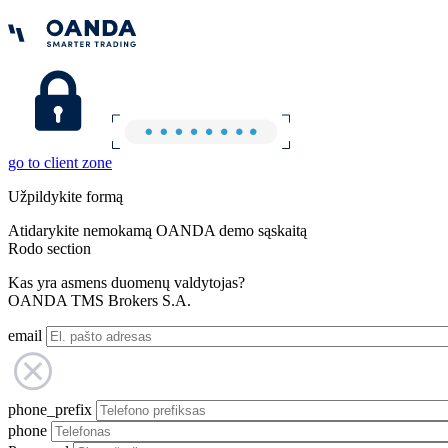
go to client zone
Užpildykite formą
Atidarykite nemokamą OANDA demo sąskaitą
Rodo section
Kas yra asmens duomenų valdytojas?
OANDA TMS Brokers S.A.
email
phone_prefix
phone