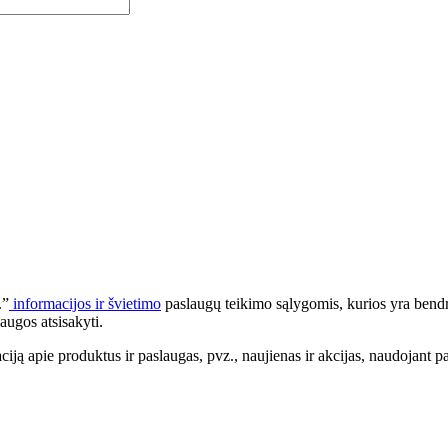
.”
informacijos ir švietimo
paslaugų teikimo sąlygomis, kurios yra bendr
augos atsisakyti.
apie produktus ir paslaugas, pvz., naujienas ir akcijas, naudojant pa