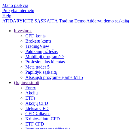
Mano paskyra
Prekyba internetu
Help
ATIDARYKITE SĄSKAITĄ
Trading
Demo
Atidaryti demo sąskaitą
Investuok
CFD konts
Brokeru konts
TradingView
Palūkanų už lėšas
Mobilioji programėlė
Profesionalus klientas
Meta trader 5
Papildyk sąskaitą
Atsisiųsti programėlę arba MT5
į ką investuoti
Forex
Akcijų
ETFs
Akcijų CFD
Ideksai CFD
CFD žaliavos
Kriptovaliutų CFD
ETF CFD