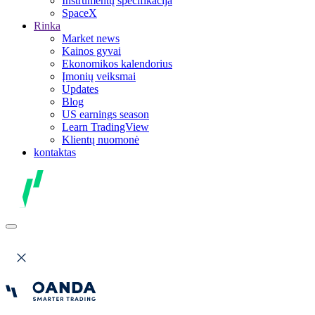
Instrumentų specifikacija
SpaceX
Rinka
Market news
Kainos gyvai
Ekonomikos kalendorius
Įmonių veiksmai
Updates
Blog
US earnings season
Learn TradingView
Klientų nuomonė
kontaktas