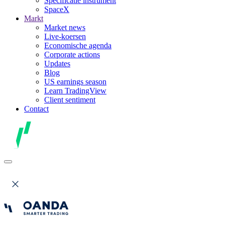
Specificatie instrument
SpaceX
Markt
Market news
Live-koersen
Economische agenda
Corporate actions
Updates
Blog
US earnings season
Learn TradingView
Client sentiment
Contact