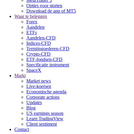
MetaTrader 5
Opties voor storten
Download de app of MT5
Waar te beleggen
Forex
Aandelen
ETFs
Aandelen-CFD
Indices-CFD
Termijngoederen-CFD
Crypto-CFD
ETF-fondsen-CFD
Specificatie instrument
SpaceX
Markt
Market news
Live-koersen
Economische agenda
Corporate actions
Updates
Blog
US earnings season
Learn TradingView
Client sentiment
Contact