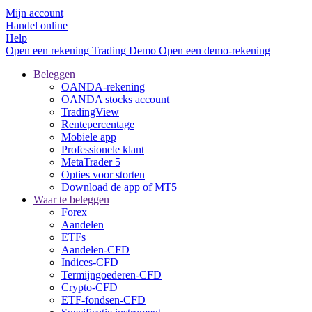
Mijn account
Handel online
Help
Open een rekening
Trading
Demo
Open een demo-rekening
Beleggen
OANDA-rekening
OANDA stocks account
TradingView
Rentepercentage
Mobiele app
Professionele klant
MetaTrader 5
Opties voor storten
Download de app of MT5
Waar te beleggen
Forex
Aandelen
ETFs
Aandelen-CFD
Indices-CFD
Termijngoederen-CFD
Crypto-CFD
ETF-fondsen-CFD