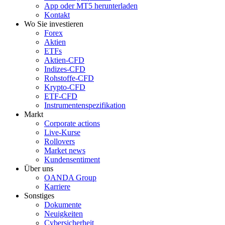
App oder MT5 herunterladen
Kontakt
Wo Sie investieren
Forex
Aktien
ETFs
Aktien-CFD
Indizes-CFD
Rohstoffe-CFD
Krypto-CFD
ETF-CFD
Instrumentenspezifikation
Markt
Corporate actions
Live-Kurse
Rollovers
Market news
Kundensentiment
Über uns
OANDA Group
Karriere
Sonstiges
Dokumente
Neuigkeiten
Cybersicherheit