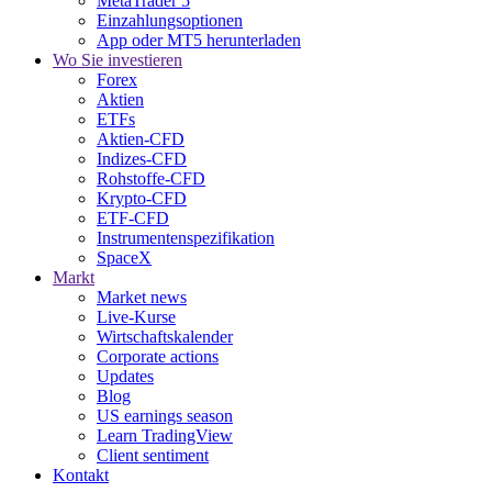
MetaTrader 5
Einzahlungsoptionen
App oder MT5 herunterladen
Wo Sie investieren
Forex
Aktien
ETFs
Aktien-CFD
Indizes-CFD
Rohstoffe-CFD
Krypto-CFD
ETF-CFD
Instrumentenspezifikation
SpaceX
Markt
Market news
Live-Kurse
Wirtschaftskalender
Corporate actions
Updates
Blog
US earnings season
Learn TradingView
Client sentiment
Kontakt