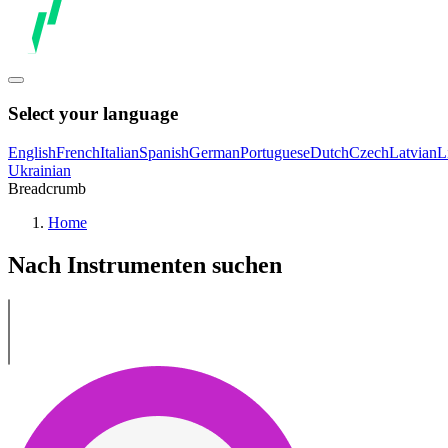
Select your language
English
French
Italian
Spanish
German
Portuguese
Dutch
Czech
Latvian
L
Ukrainian
Breadcrumb
Home
Nach Instrumenten suchen