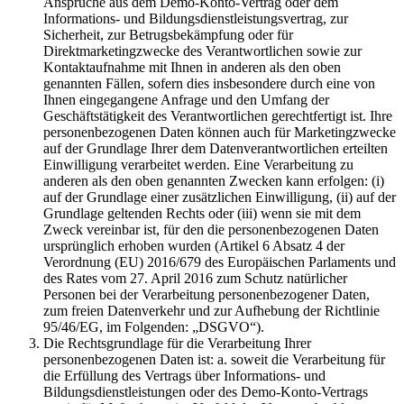
Ansprüche aus dem Demo-Konto-Vertrag oder dem
Informations- und Bildungsdienstleistungsvertrag, zur
Sicherheit, zur Betrugsbekämpfung oder für
Direktmarketingzwecke des Verantwortlichen sowie zur
Kontaktaufnahme mit Ihnen in anderen als den oben
genannten Fällen, sofern dies insbesondere durch eine von
Ihnen eingegangene Anfrage und den Umfang der
Geschäftstätigkeit des Verantwortlichen gerechtfertigt ist. Ihre
personenbezogenen Daten können auch für Marketingzwecke
auf der Grundlage Ihrer dem Datenverantwortlichen erteilten
Einwilligung verarbeitet werden. Eine Verarbeitung zu
anderen als den oben genannten Zwecken kann erfolgen: (i)
auf der Grundlage einer zusätzlichen Einwilligung, (ii) auf der
Grundlage geltenden Rechts oder (iii) wenn sie mit dem
Zweck vereinbar ist, für den die personenbezogenen Daten
ursprünglich erhoben wurden (Artikel 6 Absatz 4 der
Verordnung (EU) 2016/679 des Europäischen Parlaments und
des Rates vom 27. April 2016 zum Schutz natürlicher
Personen bei der Verarbeitung personenbezogener Daten,
zum freien Datenverkehr und zur Aufhebung der Richtlinie
95/46/EG, im Folgenden: „DSGVO“).
Die Rechtsgrundlage für die Verarbeitung Ihrer
personenbezogenen Daten ist: a. soweit die Verarbeitung für
die Erfüllung des Vertrags über Informations- und
Bildungsdienstleistungen oder des Demo-Konto-Vertrags