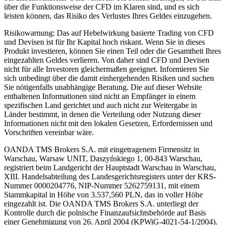
über die Funktionsweise der CFD im Klaren sind, und es sich
leisten können, das Risiko des Verlustes Ihres Geldes einzugehen.
Risikowarnung: Das auf Hebelwirkung basierte Trading von CFD
und Devisen ist für Ihr Kapital hoch riskant. Wenn Sie in dieses
Produkt investieren, können Sie einen Teil oder die Gesamtheit Ihres
eingezahlten Geldes verlieren. Von daher sind CFD und Devisen
nicht für alle Investoren gleichermaßen geeignet. Informieren Sie
sich unbedingt über die damit einhergehenden Risiken und suchen
Sie nötigenfalls unabhängige Beratung. Die auf dieser Website
enthaltenen Informationen sind nicht an Empfänger in einem
spezifischen Land gerichtet und auch nicht zur Weitergabe in
Länder bestimmt, in denen die Verteilung oder Nutzung dieser
Informationen nicht mit den lokalen Gesetzen, Erfordernissen und
Vorschriften vereinbar wäre.
OANDA TMS Brokers S.A. mit eingetragenem Firmensitz in
Warschau, Warsaw UNIT, Daszyńskiego 1, 00-843 Warschau,
registriert beim Landgericht der Hauptstadt Warschau in Warschau,
XIII. Handelsabteilung des Landesgerichtsregisters unter der KRS-
Nummer 0000204776, NIP-Nummer 5262759131, mit einem
Stammkapital in Höhe von 3.537,560 PLN, das in voller Höhe
eingezahlt ist. Die OANDA TMS Brokers S.A. unterliegt der
Kontrolle durch die polnische Finanzaufsichtsbehörde auf Basis
einer Genehmigung von 26. April 2004 (KPWiG-4021-54-1/2004).