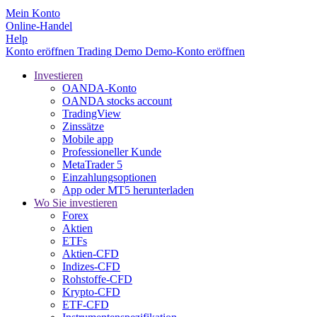
Mein Konto
Online-Handel
Help
Konto eröffnen
Trading
Demo
Demo-Konto eröffnen
Investieren
OANDA-Konto
OANDA stocks account
TradingView
Zinssätze
Mobile app
Professioneller Kunde
MetaTrader 5
Einzahlungsoptionen
App oder MT5 herunterladen
Wo Sie investieren
Forex
Aktien
ETFs
Aktien-CFD
Indizes-CFD
Rohstoffe-CFD
Krypto-CFD
ETF-CFD