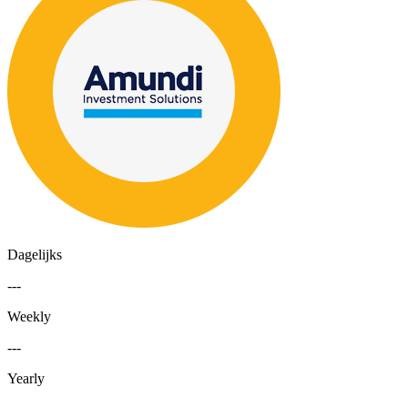
Dagelijks
---
Weekly
---
Yearly