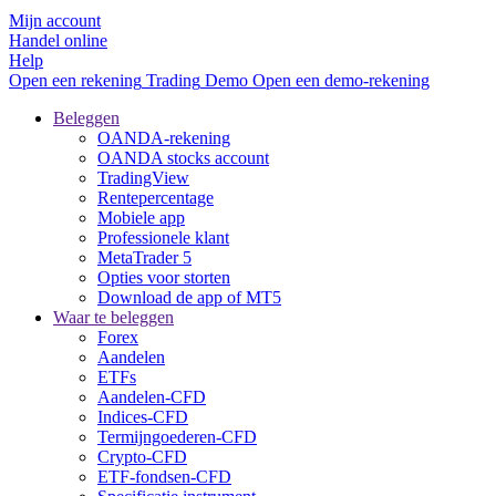
Mijn account
Handel online
Help
Open een rekening
Trading
Demo
Open een demo-rekening
Beleggen
OANDA-rekening
OANDA stocks account
TradingView
Rentepercentage
Mobiele app
Professionele klant
MetaTrader 5
Opties voor storten
Download de app of MT5
Waar te beleggen
Forex
Aandelen
ETFs
Aandelen-CFD
Indices-CFD
Termijngoederen-CFD
Crypto-CFD
ETF-fondsen-CFD