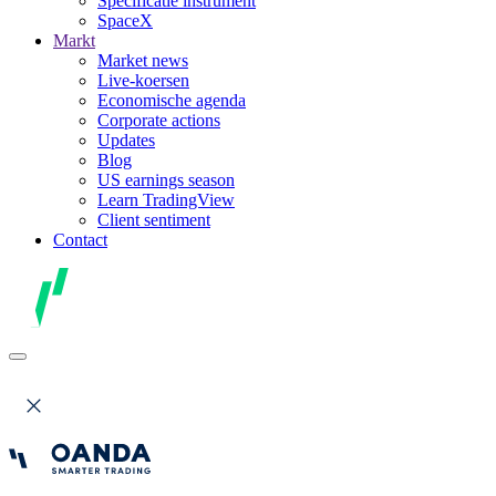
Specificatie instrument
SpaceX
Markt
Market news
Live-koersen
Economische agenda
Corporate actions
Updates
Blog
US earnings season
Learn TradingView
Client sentiment
Contact