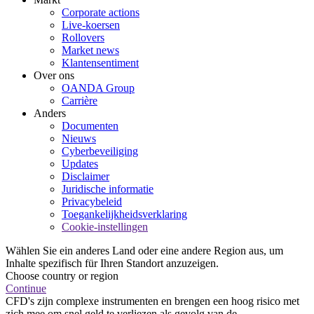
Corporate actions
Live-koersen
Rollovers
Market news
Klantensentiment
Over ons
OANDA Group
Carrière
Anders
Documenten
Nieuws
Cyberbeveiliging
Updates
Disclaimer
Juridische informatie
Privacybeleid
Toegankelijkheidsverklaring
Cookie-instellingen
Wählen Sie ein anderes Land oder eine andere Region aus, um
Inhalte spezifisch für Ihren Standort anzuzeigen.
Choose country or region
Continue
CFD's zijn complexe instrumenten en brengen een hoog risico met
zich mee om snel geld te verliezen als gevolg van de