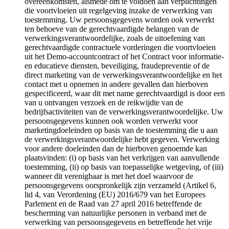
overeenkomsten, alsmede om te voldoen aan verplichtingen
die voortvloeien uit regelgeving inzake de verwerking van
toestemming. Uw persoonsgegevens worden ook verwerkt
ten behoeve van de gerechtvaardigde belangen van de
verwerkingsverantwoordelijke, zoals de uitoefening van
gerechtvaardigde contractuele vorderingen die voortvloeien
uit het Demo-accountcontract of het Contract voor informatie-
en educatieve diensten, beveiliging, fraudepreventie of de
direct marketing van de verwerkingsverantwoordelijke en het
contact met u opnemen in andere gevallen dan hierboven
gespecificeerd, waar dit met name gerechtvaardigd is door een
van u ontvangen verzoek en de reikwijdte van de
bedrijfsactiviteiten van de verwerkingsverantwoordelijke. Uw
persoonsgegevens kunnen ook worden verwerkt voor
marketingdoeleinden op basis van de toestemming die u aan
de verwerkingsverantwoordelijke hebt gegeven. Verwerking
voor andere doeleinden dan de hierboven genoemde kan
plaatsvinden: (i) op basis van het verkrijgen van aanvullende
toestemming, (ii) op basis van toepasselijke wetgeving, of (iii)
wanneer dit verenigbaar is met het doel waarvoor de
persoonsgegevens oorspronkelijk zijn verzameld (Artikel 6,
lid 4, van Verordening (EU) 2016/679 van het Europees
Parlement en de Raad van 27 april 2016 betreffende de
bescherming van natuurlijke personen in verband met de
verwerking van persoonsgegevens en betreffende het vrije