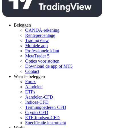
Beleggen
OANDA-rekening
Rentepercentage
TradingView
Mobiele app
Professionele klant
MetaTrader 5
Opties voor storten
Download de app of MT5
Contact
Waar te beleggen
Forex
Aandelen
ETFs
Aandelen-CFD
Indices-CFD
Termijngoederen-CFD
Crypto-CFD
ETF-fondsen-CFD
Specificatie instrument
Markt