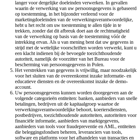
langer voor dergelijke doeleinden verwerken. In gevallen
waarin de verwerking van uw persoonsgegevens is gebaseerd
op toestemming, in het bijzonder verleend voor de
marketingdoeleinden van de verwerkingsverantwoordelijke,
hebt u het recht om uw toestemming te allen tijde in te
trekken, zonder dat dit afbreuk doet aan de rechtmatigheid
van de verwerking op basis van de toestemming vóór de
intrekking ervan. Als u van mening bent dat uw gegevens in
strijd met de wettelijke voorschriften worden verwerkt, kunt u
een klacht indienen bij de bevoegde toezichthoudende
autoriteit, namelijk de voorzitter van het Bureau voor de
bescherming van persoonsgegevens in Polen.
Het verstrekken van gegevens is vrijwillig, maar noodzakelijk
voor het sluiten van de overeenkomst inzake informatie- en
educatieve diensten en de overeenkomst inzake de demo-
account.
Uw persoonsgegevens kunnen worden doorgegeven aan de
volgende categorieën entiteiten: banken, aanbieders van snelle
betalingen, bedrijven uit de kapitaalgroep waartoe de
verwerkingsverantwoordelijke behoort, koeriersdiensten,
postbedrijven, toezichthoudende autoriteiten, autoriteiten voor
financiële informatie, aanbieders van marktgegevens,
aanbieders van tools voor fraudepreventie en AML, entiteiten
die beleggingsfondsen beheren, leveranciers van tools,
software en platforms voor het afhandelen van transacties en