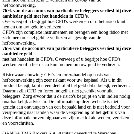
hefboomwerking.
76% van de accounts van particuliere beleggers verliest bij deze
aanbieder geld met het handelen in CFD's.
Overweeg of u begrijpt hoe CFD's werken en of u het risico kunt
nemen om uw geld te verliezen.
CFD's zijn complexe instrumenten en brengen een hoog risico met
zich mee om snel geld te verliezen als gevolg van de
hefboomwerking.
76% van de accounts van particuliere beleggers verliest bij deze
aanbieder geld
met het handelen in CFD's. Overweeg of u begrijpt hoe CFD's
werken en of u het risico kunt nemen om uw geld te verliezen.
Risicowaarschuwing: CFD- en forex-handel op basis van
hefboomwerking zijn zeer riskant voor uw kapitaal. Als u in dit
product belegt, kunt u een deel of al het geld dat u belegt, verliezen.
Daarom zijn CFD en forex mogelijk niet geschikt voor alle
beleggers. Zorg ervoor dat u de risico's begrijpt en win indien nodig
onafhankelijk advies in. De informatie op deze website is niet
gericht aan ontvangers van een bepaald land en is niet bedoeld voor
verspreiding naar landen waar de verspreiding of het gebruik van
deze informatie onverenigbaar zou zijn met lokale wetten, vereisten
en voorschriften.
OANDA TMS Brokers S.A. statutair gevestigd te Warschau,