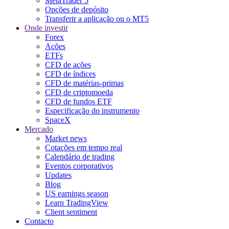
MetaTrader 5
Opções de depósito
Transferir a aplicação ou o MT5
Onde investir
Forex
Ações
ETFs
CFD de ações
CFD de índices
CFD de matérias-primas
CFD de criptomoeda
CFD de fundos ETF
Especificação do instrumento
SpaceX
Mercado
Market news
Cotações em tempo real
Calendário de trading
Eventos corporativos
Updates
Blog
US earnings season
Learn TradingView
Client sentiment
Contacto