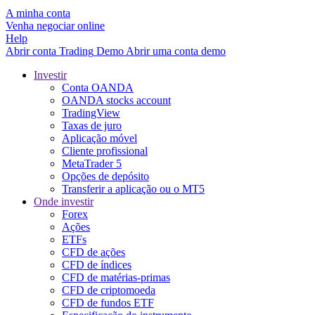
A minha conta
Venha negociar online
Help
Abrir conta
Trading
Demo
Abrir uma conta demo
Investir
Conta OANDA
OANDA stocks account
TradingView
Taxas de juro
Aplicação móvel
Cliente profissional
MetaTrader 5
Opções de depósito
Transferir a aplicação ou o MT5
Onde investir
Forex
Ações
ETFs
CFD de ações
CFD de índices
CFD de matérias-primas
CFD de criptomoeda
CFD de fundos ETF