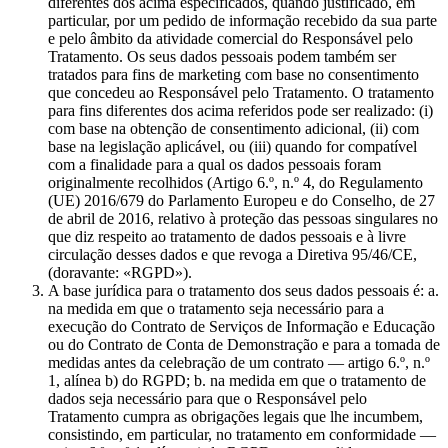
diferentes dos acima especificados, quando justificado, em
particular, por um pedido de informação recebido da sua parte
e pelo âmbito da atividade comercial do Responsável pelo
Tratamento. Os seus dados pessoais podem também ser
tratados para fins de marketing com base no consentimento
que concedeu ao Responsável pelo Tratamento. O tratamento
para fins diferentes dos acima referidos pode ser realizado: (i)
com base na obtenção de consentimento adicional, (ii) com
base na legislação aplicável, ou (iii) quando for compatível
com a finalidade para a qual os dados pessoais foram
originalmente recolhidos (Artigo 6.º, n.º 4, do Regulamento
(UE) 2016/679 do Parlamento Europeu e do Conselho, de 27
de abril de 2016, relativo à proteção das pessoas singulares no
que diz respeito ao tratamento de dados pessoais e à livre
circulação desses dados e que revoga a Diretiva 95/46/CE,
(doravante: «RGPD»).
A base jurídica para o tratamento dos seus dados pessoais é: a.
na medida em que o tratamento seja necessário para a
execução do Contrato de Serviços de Informação e Educação
ou do Contrato de Conta de Demonstração e para a tomada de
medidas antes da celebração de um contrato — artigo 6.º, n.º
1, alínea b) do RGPD; b. na medida em que o tratamento de
dados seja necessário para que o Responsável pelo
Tratamento cumpra as obrigações legais que lhe incumbem,
consistindo, em particular, no tratamento em conformidade —