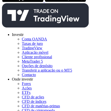
Investir
Conta OANDA
Taxas de juro
TradingView
Aplicação móvel
Cliente profissional
MetaTrader 5
Opções de depósito
Transferir a aplicação ou o MT5
Contacto
Onde investir
Forex
Ações
ETFs
CFD de ações
CFD de índices
CFD de matérias-primas
CFD de criptomoeda