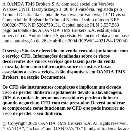
A OANDA TMS Brokers S.A. com sede social em Varsóvia,
Warsaw UNIT, Daszyńskiego 1, 00-843 Varsóvia, registada pelo
Tribunal Distrital da Capital de Varsóvia em Varsóvia, 13.ª Divisão
Comercial do Registo do Tribunal Nacional sob o número KRS
0000204776, NIP 5262759131, Capital inicial: PLN 3,537.560
pago na totalidade. A OANDA TMS Brokers S.A. está sujeita à
supervisão da Autoridade de Supervisão Financeira Polaca com base
numa autorização de 26 de abril de 2004 (KPWiG-4021-54-1/2004).
O serviço Stocks é oferecido em venda cruzada juntamente com
o serviço CFD. Informações detalhadas sobre os riscos
decorrentes dos vários serviços que fazem parte da venda
cruzada, bem como informações sobre os custos e taxas
associados a estes serviços, estão disponíveis em OANDA TMS
Brokers, na secção Documentos.
Os CFD são instrumentos complexos e implicam um elevado
risco de perder dinheiro rapidamente devido à alavancagem.
76% das contas de pequenos investidores perdem dinheiro
quando negoceiam CFD com este prestador. Deverá ponderar
se compreende como funcionam os CFD e se pode incorrer no
risco de perder o seu dinheiro.
@ Copyright 2026 OANDA TMS Brokers S.A. All rights reserved.
“OANDA”, “fxTrade” and OANDA’s “fx” family of trademarks are