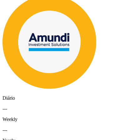
Diário
---
Weekly
---