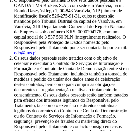
O responsável pelo tratamento dos seus dados pessoais é a
OANDA TMS Brokers S.A., com sede em Varsóvia, na ul.
Rondo Daszyńskiego 1, 00-843 Varsóvia, NIP (número de
identificação fiscal): 526-275-91-31, cujos registos são
mantidos pelo Tribunal Distrital da capital de Varsóvia, em
Varsóvia, XIII Departamento Comercial do Registo Nacional
de Empresas, sob o número KRS: 0000204776, com um
capital social de 3 537 560 PLN (integralmente realizado). O
Responsável pela Proteção de Dados nomeado pelo
Responsável pelo Tratamento pode ser contactado por e-mail:
odo@tms.pl
.
Os seus dados pessoais serão tratados com o objetivo de
celebrar e executar o Contrato de Serviços de Informação e
Formação e o Contrato de Conta de Demonstração entre si e o
Responsável pelo Tratamento, incluindo também a tomada de
medidas a pedido do titular dos dados antes da celebração
destes contratos, bem como para cumprir as obrigações
decorrentes da regulamentação relativa ao tratamento do
consentimento. Os seus dados pessoais serão também tratados
para efeitos dos interesses legítimos do Responsável pelo
Tratamento, tais como o exercício de direitos contratuais
legítimos decorrentes do Contrato de Conta de Demonstração
ou do Contrato de Serviços de Informação e Formação,
segurança, prevenção de fraudes ou marketing direto do
Responsável pelo Tratamento e contacto consigo em casos