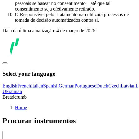
pessoais se basear no consentimento – até que tal
consentimento seja efetivamente retirado.
O Responsável pelo Tratamento não utilizará processos de
tomada de decisão automatizados contra si.
Data da última atualização: 4 de março de 2026.
Select your language
English
French
Italian
Spanish
German
Portuguese
Dutch
Czech
Latvian
L
Ukrainian
Breadcrumb
Home
Procurar instrumentos