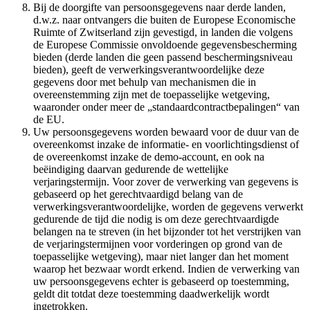
Bij de doorgifte van persoonsgegevens naar derde landen,
d.w.z. naar ontvangers die buiten de Europese Economische
Ruimte of Zwitserland zijn gevestigd, in landen die volgens
de Europese Commissie onvoldoende gegevensbescherming
bieden (derde landen die geen passend beschermingsniveau
bieden), geeft de verwerkingsverantwoordelijke deze
gegevens door met behulp van mechanismen die in
overeenstemming zijn met de toepasselijke wetgeving,
waaronder onder meer de „standaardcontractbepalingen“ van
de EU.
Uw persoonsgegevens worden bewaard voor de duur van de
overeenkomst inzake de informatie- en voorlichtingsdienst of
de overeenkomst inzake de demo-account, en ook na
beëindiging daarvan gedurende de wettelijke
verjaringstermijn. Voor zover de verwerking van gegevens is
gebaseerd op het gerechtvaardigd belang van de
verwerkingsverantwoordelijke, worden de gegevens verwerkt
gedurende de tijd die nodig is om deze gerechtvaardigde
belangen na te streven (in het bijzonder tot het verstrijken van
de verjaringstermijnen voor vorderingen op grond van de
toepasselijke wetgeving), maar niet langer dan het moment
waarop het bezwaar wordt erkend. Indien de verwerking van
uw persoonsgegevens echter is gebaseerd op toestemming,
geldt dit totdat deze toestemming daadwerkelijk wordt
ingetrokken.