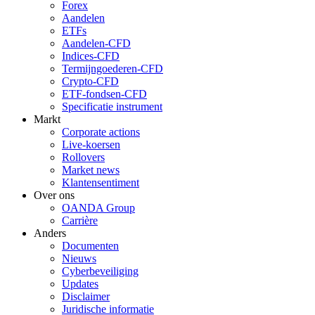
Forex
Aandelen
ETFs
Aandelen-CFD
Indices-CFD
Termijngoederen-CFD
Crypto-CFD
ETF-fondsen-CFD
Specificatie instrument
Markt
Corporate actions
Live-koersen
Rollovers
Market news
Klantensentiment
Over ons
OANDA Group
Carrière
Anders
Documenten
Nieuws
Cyberbeveiliging
Updates
Disclaimer
Juridische informatie