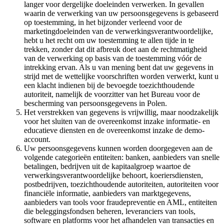
langer voor dergelijke doeleinden verwerken. In gevallen
waarin de verwerking van uw persoonsgegevens is gebaseerd
op toestemming, in het bijzonder verleend voor de
marketingdoeleinden van de verwerkingsverantwoordelijke,
hebt u het recht om uw toestemming te allen tijde in te
trekken, zonder dat dit afbreuk doet aan de rechtmatigheid
van de verwerking op basis van de toestemming vóór de
intrekking ervan. Als u van mening bent dat uw gegevens in
strijd met de wettelijke voorschriften worden verwerkt, kunt u
een klacht indienen bij de bevoegde toezichthoudende
autoriteit, namelijk de voorzitter van het Bureau voor de
bescherming van persoonsgegevens in Polen.
Het verstrekken van gegevens is vrijwillig, maar noodzakelijk
voor het sluiten van de overeenkomst inzake informatie- en
educatieve diensten en de overeenkomst inzake de demo-
account.
Uw persoonsgegevens kunnen worden doorgegeven aan de
volgende categorieën entiteiten: banken, aanbieders van snelle
betalingen, bedrijven uit de kapitaalgroep waartoe de
verwerkingsverantwoordelijke behoort, koeriersdiensten,
postbedrijven, toezichthoudende autoriteiten, autoriteiten voor
financiële informatie, aanbieders van marktgegevens,
aanbieders van tools voor fraudepreventie en AML, entiteiten
die beleggingsfondsen beheren, leveranciers van tools,
software en platforms voor het afhandelen van transacties en