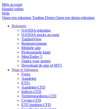
Mijn account
Handel online
Help
Open een rekening
Trading
Demo
Open een demo-rekening
Beleggen
OANDA-rekening
OANDA stocks account
TradingView
Rentepercentage
Mobiele app
Professionele klant
MetaTrader 5
Opties voor storten
Download de app of MT5
Waar te beleggen
Forex
Aandelen
ETFs
Aandelen-CFD
Indices-CFD
Termijngoederen-CFD
Crypto-CFD
ETF-fondsen-CFD