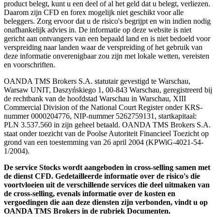
product belegt, kunt u een deel of al het geld dat u belegt, verliezen.
Daarom zijn CFD en forex mogelijk niet geschikt voor alle
beleggers. Zorg ervoor dat u de risico's begrijpt en win indien nodig
onafhankelijk advies in. De informatie op deze website is niet
gericht aan ontvangers van een bepaald land en is niet bedoeld voor
verspreiding naar landen waar de verspreiding of het gebruik van
deze informatie onverenigbaar zou zijn met lokale wetten, vereisten
en voorschriften.
OANDA TMS Brokers S.A. statutair gevestigd te Warschau,
Warsaw UNIT, Daszyńskiego 1, 00-843 Warschau, geregistreerd bij
de rechtbank van de hoofdstad Warschau in Warschau, XIII
Commercial Division of the National Court Register onder KRS-
nummer 0000204776, NIP-nummer 5262759131, startkapitaal:
PLN 3.537.560 in zijn geheel betaald. OANDA TMS Brokers S.A.
staat onder toezicht van de Poolse Autoriteit Financieel Toezicht op
grond van een toestemming van 26 april 2004 (KPWiG-4021-54-
1/2004).
De service Stocks wordt aangeboden in cross-selling samen met
de dienst CFD. Gedetailleerde informatie over de risico's die
voortvloeien uit de verschillende services die deel uitmaken van
de cross-selling, evenals informatie over de kosten en
vergoedingen die aan deze diensten zijn verbonden, vindt u op
OANDA TMS Brokers in de rubriek Documenten.