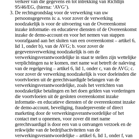
verkeer van die gegevens en tot intrekking van Richtlijn
95/46/EG, (hierna: ‘AVG’).
De rechtsgrondslag voor de verwerking van uw
persoonsgegevens is: a. voor zover de verwerking
noodzakelijk is voor de uitvoering van de Overeenkomst
inzake informatie- en educatieve diensten of de Overeenkomst
inzake de demo-account en voor het nemen van stappen
voorafgaand aan het sluiten van een overeenkomst – artikel 6,
lid 1, onder b), van de AVG; b. voor zover de
gegevensverwerking noodzakelijk is om de
verwerkingsverantwoordelijke in staat te stellen zijn wettelijke
verplichtingen na te komen, met name wat betreft de naleving
van de regelgeving – artikel 6, lid 1, onder c, van de AVG; c.
voor zover de verwerking noodzakelijk is voor doeleinden die
voortvloeien uit de gerechtvaardigde belangen van de
verwerkingsverantwoordelijke, zoals het verrichten van
noodzakelijke betalingen en het doen gelden van vorderingen
die voortvloeien uit de gesloten overeenkomst inzake
informatie- en educatieve diensten of de overeenkomst inzake
de demo-account, beveiliging, fraudepreventie of direct
marketing door de verwerkingsverantwoordelijke of het
contact met u opnemen, voor zover dit met name
gerechtvaardigd is door een van u ontvangen verzoek en de
reikwijdte van de bedrijfsactiviteiten van de
verwerkingsverantwoordelijke – artikel 6, lid 1, onder f, van