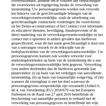
overeenkomsten, alsmede om te voldoen aan verplichtingen
die voortvloeien uit regelgeving inzake de verwerking van
toestemming. Uw persoonsgegevens worden ook verwerkt
ten behoeve van de gerechtvaardigde belangen van de
verwerkingsverantwoordelijke, zoals de uitoefening van
gerechtvaardigde contractuele vorderingen die voortvloeien
uit het Demo-accountcontract of het Contract voor informatie-
en educatieve diensten, beveiliging, fraudepreventie of de
direct marketing van de verwerkingsverantwoordelijke en het
contact met u opnemen in andere gevallen dan hierboven
gespecificeerd, waar dit met name gerechtvaardigd is door een
van u ontvangen verzoek en de reikwijdte van de
bedrijfsactiviteiten van de verwerkingsverantwoordelijke. Uw
persoonsgegevens kunnen ook worden verwerkt voor
marketingdoeleinden op basis van de toestemming die u aan
de verwerkingsverantwoordelijke hebt gegeven. Verwerking
voor andere doeleinden dan de hierboven genoemde kan
plaatsvinden: (i) op basis van het verkrijgen van aanvullende
toestemming, (ii) op basis van toepasselijke wetgeving, of (iii)
wanneer dit verenigbaar is met het doel waarvoor de
persoonsgegevens oorspronkelijk zijn verzameld (Artikel 6,
lid 4, van Verordening (EU) 2016/679 van het Europees
Parlement en de Raad van 27 april 2016 betreffende de
bescherming van natuurlijke personen in verband met de
verwerking van persoonsgegevens en betreffende het vrije