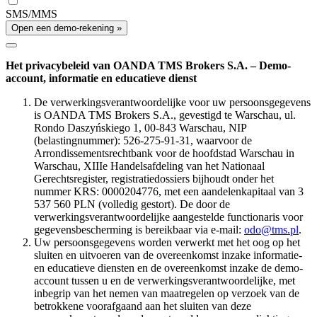
SMS/MMS
Open een demo-rekening »
Het privacybeleid van OANDA TMS Brokers S.A. – Demo-
account, informatie en educatieve dienst
De verwerkingsverantwoordelijke voor uw persoonsgegevens
is OANDA TMS Brokers S.A., gevestigd te Warschau, ul.
Rondo Daszyńskiego 1, 00-843 Warschau, NIP
(belastingnummer): 526-275-91-31, waarvoor de
Arrondissementsrechtbank voor de hoofdstad Warschau in
Warschau, XIIIe Handelsafdeling van het Nationaal
Gerechtsregister, registratiedossiers bijhoudt onder het
nummer KRS: 0000204776, met een aandelenkapitaal van 3
537 560 PLN (volledig gestort). De door de
verwerkingsverantwoordelijke aangestelde functionaris voor
gegevensbescherming is bereikbaar via e-mail:
odo@tms.pl
.
Uw persoonsgegevens worden verwerkt met het oog op het
sluiten en uitvoeren van de overeenkomst inzake informatie-
en educatieve diensten en de overeenkomst inzake de demo-
account tussen u en de verwerkingsverantwoordelijke, met
inbegrip van het nemen van maatregelen op verzoek van de
betrokkene voorafgaand aan het sluiten van deze