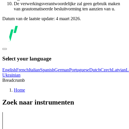
De verwerkingsverantwoordelijke zal geen gebruik maken
van geautomatiseerde besluitvorming ten aanzien van u.
Datum van de laatste update: 4 maart 2026.
Select your language
English
French
Italian
Spanish
German
Portuguese
Dutch
Czech
Latvian
L
Ukrainian
Breadcrumb
Home
Zoek naar instrumenten