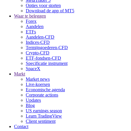
MetaTrader 5
Opties voor storten
Download de app of MT5
Waar te beleggen
Forex
Aandelen
ETFs
Aandelen-CFD
Indices-CFD
Termijngoederen-CFD
Crypto-CFD
ETF-fondsen-CFD
Specificatie instrument
SpaceX
Markt
Market news
Live-koersen
Economische agenda
Corporate actions
Updates
Blog
US earnings season
Learn TradingView
Client sentiment
Contact