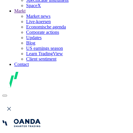
Specificatie instrument
SpaceX
Markt
Market news
Live-koersen
Economische agenda
Corporate actions
Updates
Blog
US earnings season
Learn TradingView
Client sentiment
Contact