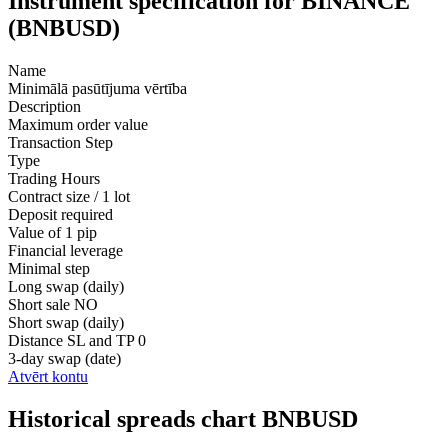
Instrument specification for BINANCE
(BNBUSD)
Name
Minimālā pasūtījuma vērtība
Description
Maximum order value
Transaction Step
Type
Trading Hours
Contract size / 1 lot
Deposit required
Value of 1 pip
Financial leverage
Minimal step
Long swap (daily)
Short sale
NO
Short swap (daily)
Distance SL and TP
0
3-day swap (date)
Atvērt kontu
Historical spreads chart BNBUSD