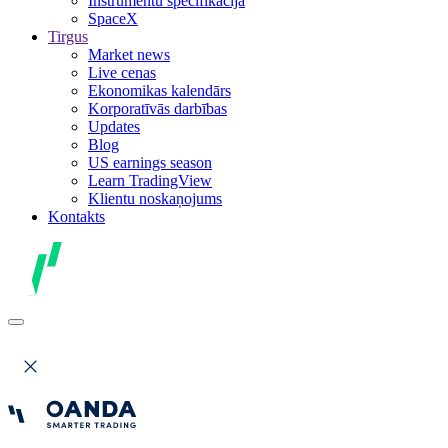
Instrumentu specifikācija
SpaceX
Tirgus
Market news
Live cenas
Ekonomikas kalendārs
Korporatīvās darbības
Updates
Blog
US earnings season
Learn TradingView
Klientu noskaņojums
Kontakts