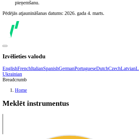
pieņemšanu.
Pēdējās atjaunināšanas datums: 2026. gada 4. marts.
Izvēlieties valodu
English
French
Italian
Spanish
German
Portuguese
Dutch
Czech
Latvian
L
Ukrainian
Breadcrumb
Home
Meklēt instrumentus