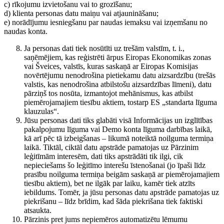
c) rīkojumu izvietošanu vai to grozīšanu;
d) klienta personas datu maiņu vai atjaunināšanu;
e) norādījumu iesniegšanu par naudas iemaksu vai izņemšanu no
naudas konta.
Ja personas dati tiek nosūtīti uz trešām valstīm, t. i.,
saņēmējiem, kas reģistrēti ārpus Eiropas Ekonomikas zonas
vai Šveices, valstīs, kuras saskaņā ar Eiropas Komisijas
novērtējumu nenodrošina pietiekamu datu aizsardzību (trešās
valstis, kas nenodrošina atbilstošu aizsardzības līmeni), datu
pārziņš tos nosūta, izmantojot mehānismus, kas atbilst
piemērojamajiem tiesību aktiem, tostarp ES „standarta līguma
klauzulas“.
Jūsu personas dati tiks glabāti visā Informācijas un izglītības
pakalpojumu līguma vai Demo konta līguma darbības laikā,
kā arī pēc tā izbeigšanas – likumā noteiktā noilguma termiņa
laikā. Tiktāl, ciktāl datu apstrāde pamatojas uz Pārzinim
leģitīmām interesēm, dati tiks apstrādāti tik ilgi, cik
nepieciešams šo leģitīmo interešu īstenošanai (jo īpaši līdz
prasību noilguma termiņa beigām saskaņā ar piemērojamajiem
tiesību aktiem), bet ne ilgāk par laiku, kamēr tiek atzīts
iebildums. Tomēr, ja jūsu personas datu apstrāde pamatojas uz
piekrišanu – līdz brīdim, kad šāda piekrišana tiek faktiski
atsaukta.
Pārzinis pret jums nepiemēros automatizētu lēmumu