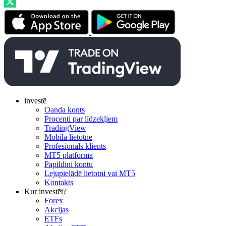
investē
Oanda konts
Procenti par līdzekļiem
TradingView
Mobilā lietotne
Profesionāls klients
MT5 platforma
Papildini kontu
Lejupielādē lietotni vai MT5
Kontakts
Kur investēt?
Forex
Akcijas
ETFs