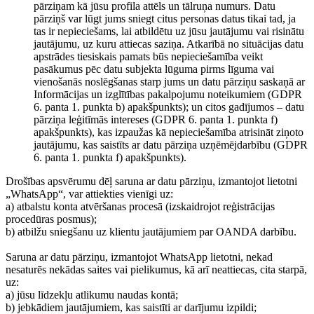
pārziņam kā jūsu profila attēls un tālruņa numurs. Datu
pārziņš var lūgt jums sniegt citus personas datus tikai tad, ja
tas ir nepieciešams, lai atbildētu uz jūsu jautājumu vai risinātu
jautājumu, uz kuru attiecas saziņa. Atkarībā no situācijas datu
apstrādes tiesiskais pamats būs nepieciešamība veikt
pasākumus pēc datu subjekta lūguma pirms līguma vai
vienošanās noslēgšanas starp jums un datu pārziņu saskaņā ar
Informācijas un izglītības pakalpojumu noteikumiem (GDPR
6. panta 1. punkta b) apakšpunkts); un citos gadījumos – datu
pārziņa leģitīmās intereses (GDPR 6. panta 1. punkta f)
apakšpunkts), kas izpaužas kā nepieciešamība atrisināt ziņoto
jautājumu, kas saistīts ar datu pārziņa uzņēmējdarbību (GDPR
6. panta 1. punkta f) apakšpunkts).
Drošības apsvērumu dēļ saruna ar datu pārziņu, izmantojot lietotni
„WhatsApp“, var attiekties vienīgi uz:
a) atbalstu konta atvēršanas procesā (izskaidrojot reģistrācijas
procedūras posmus);
b) atbilžu sniegšanu uz klientu jautājumiem par OANDA darbību.
Saruna ar datu pārziņu, izmantojot WhatsApp lietotni, nekad
nesaturēs nekādas saites vai pielikumus, kā arī neattiecas, cita starpā,
uz:
a) jūsu līdzekļu atlikumu naudas kontā;
b) jebkādiem jautājumiem, kas saistīti ar darījumu izpildi;