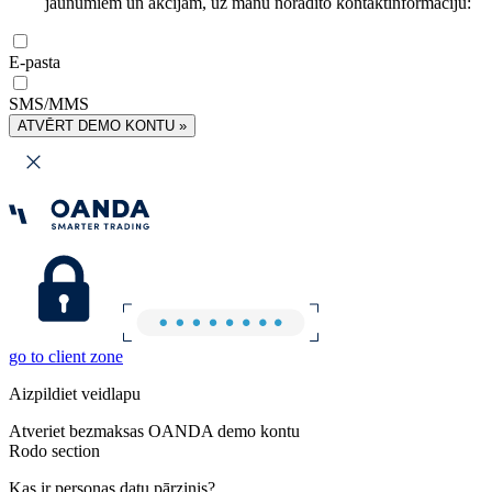
jaunumiem un akcijām, uz manu norādīto kontaktinformāciju:
E-pasta
SMS/MMS
ATVĒRT DEMO KONTU »
go to client zone
Aizpildiet veidlapu
Atveriet bezmaksas OANDA demo kontu
Rodo section
Kas ir personas datu pārzinis?