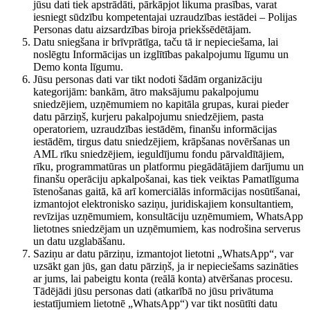
jūsu dati tiek apstrādāti, pārkāpjot likuma prasības, varat
iesniegt sūdzību kompetentajai uzraudzības iestādei – Polijas
Personas datu aizsardzības biroja priekšsēdētājam.
Datu sniegšana ir brīvprātīga, taču tā ir nepieciešama, lai
noslēgtu Informācijas un izglītības pakalpojumu līgumu un
Demo konta līgumu.
Jūsu personas dati var tikt nodoti šādām organizāciju
kategorijām: bankām, ātro maksājumu pakalpojumu
sniedzējiem, uzņēmumiem no kapitāla grupas, kurai pieder
datu pārziņš, kurjeru pakalpojumu sniedzējiem, pasta
operatoriem, uzraudzības iestādēm, finanšu informācijas
iestādēm, tirgus datu sniedzējiem, krāpšanas novēršanas un
AML rīku sniedzējiem, ieguldījumu fondu pārvaldītājiem,
rīku, programmatūras un platformu piegādātājiem darījumu un
finanšu operāciju apkalpošanai, kas tiek veiktas Pamatlīguma
īstenošanas gaitā, kā arī komerciālās informācijas nosūtīšanai,
izmantojot elektronisko saziņu, juridiskajiem konsultantiem,
revīzijas uzņēmumiem, konsultāciju uzņēmumiem, WhatsApp
lietotnes sniedzējam un uzņēmumiem, kas nodrošina serverus
un datu uzglabāšanu.
Saziņu ar datu pārziņu, izmantojot lietotni „WhatsApp“, var
uzsākt gan jūs, gan datu pārziņš, ja ir nepieciešams sazināties
ar jums, lai pabeigtu konta (reālā konta) atvēršanas procesu.
Tādējādi jūsu personas dati (atkarībā no jūsu privātuma
iestatījumiem lietotnē „WhatsApp“) var tikt nosūtīti datu