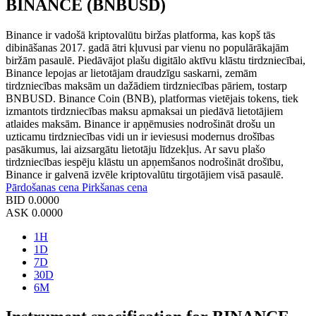
BINANCE (BNBUSD)
Binance ir vadošā kriptovalūtu biržas platforma, kas kopš tās
dibināšanas 2017. gadā ātri kļuvusi par vienu no populārākajām
biržām pasaulē. Piedāvājot plašu digitālo aktīvu klāstu tirdzniecībai,
Binance lepojas ar lietotājam draudzīgu saskarni, zemām
tirdzniecības maksām un dažādiem tirdzniecības pāriem, tostarp
BNBUSD. Binance Coin (BNB), platformas vietējais tokens, tiek
izmantots tirdzniecības maksu apmaksai un piedāvā lietotājiem
atlaides maksām. Binance ir apņēmusies nodrošināt drošu un
uzticamu tirdzniecības vidi un ir ieviesusi modernus drošības
pasākumus, lai aizsargātu lietotāju līdzekļus. Ar savu plašo
tirdzniecības iespēju klāstu un apņemšanos nodrošināt drošību,
Binance ir galvenā izvēle kriptovalūtu tirgotājiem visā pasaulē.
Pārdošanas cena
Pirkšanas cena
BID
0.0000
ASK
0.0000
1H
1D
7D
30D
6M