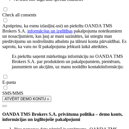
Check all consents
Apstiprinu, ka esmu izlasījis(-usi) un piekrītu OANDA TMS
Brokers S.A.
informācijas un izglītības
pakalpojuma noteikumiem
un nosacījumiem, kas ļauj ar mani sazināties, lai sniegtu man
piedāvājumu un nodrošinātu atbalstu pa tālruni konta pārvaldībai. Es
saprotu, ka varu no šī pakalpojuma jebkurā laikā atteikties.
Es piekrītu saņemt mārketinga informāciju no OANDA TMS
Brokers S.A. par produktiem un pakalpojumiem, piemēram,
jaunumiem un akcijām, uz manu norādīto kontaktinformāciju:
E-pasta
SMS/MMS
ATVĒRT DEMO KONTU »
OANDA TMS Brokers S.A. privātuma politika – demo konts,
informācijas un izglītojošie pakalpojumi