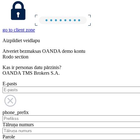
go to client zone
Aizpildiet veidlapu
Atveriet bezmaksas OANDA demo kontu
Rodo section
Kas ir personas datu pārzinis?
OANDA TMS Brokers S.A.
E-pasts
phone_prefix
Tālruņa numurs
Parole