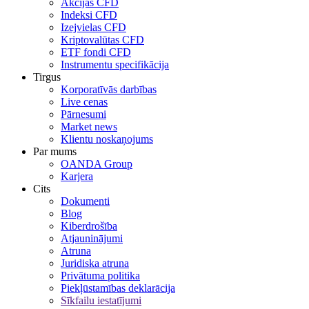
Akcijas CFD
Indeksi CFD
Izejvielas CFD
Kriptovalūtas CFD
ETF fondi CFD
Instrumentu specifikācija
Tirgus
Korporatīvās darbības
Live cenas
Pārnesumi
Market news
Klientu noskaņojums
Par mums
OANDA Group
Karjera
Cits
Dokumenti
Blog
Kiberdrošība
Atjauninājumi
Atruna
Juridiska atruna
Privātuma politika
Piekļūstamības deklarācija
Sīkfailu iestatījumi