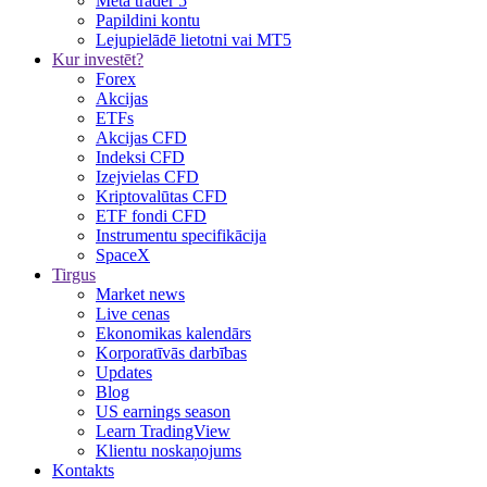
Meta trader 5
Papildini kontu
Lejupielādē lietotni vai MT5
Kur investēt?
Forex
Akcijas
ETFs
Akcijas CFD
Indeksi CFD
Izejvielas CFD
Kriptovalūtas CFD
ETF fondi CFD
Instrumentu specifikācija
SpaceX
Tirgus
Market news
Live cenas
Ekonomikas kalendārs
Korporatīvās darbības
Updates
Blog
US earnings season
Learn TradingView
Klientu noskaņojums
Kontakts