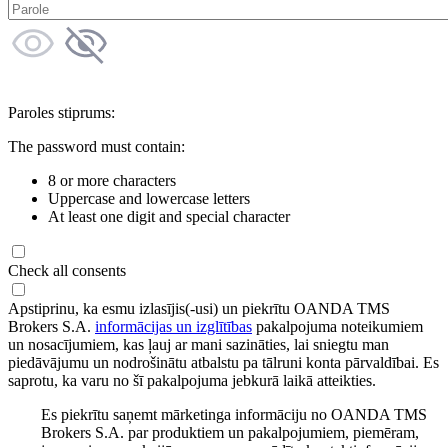
Paroles stiprums:
The password must contain:
8 or more characters
Uppercase and lowercase letters
At least one digit and special character
Check all consents
Apstiprinu, ka esmu izlasījis(-usi) un piekrītu OANDA TMS
Brokers S.A.
informācijas un izglītības
pakalpojuma noteikumiem
un nosacījumiem, kas ļauj ar mani sazināties, lai sniegtu man
piedāvājumu un nodrošinātu atbalstu pa tālruni konta pārvaldībai. Es
saprotu, ka varu no šī pakalpojuma jebkurā laikā atteikties.
Es piekrītu saņemt mārketinga informāciju no OANDA TMS
Brokers S.A. par produktiem un pakalpojumiem, piemēram,