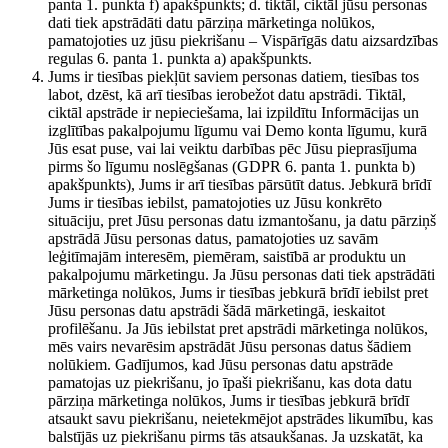
panta 1. punkta f) apakšpunkts; d. tiktāl, ciktāl jūsu personas
dati tiek apstrādāti datu pārziņa mārketinga nolūkos,
pamatojoties uz jūsu piekrišanu – Vispārīgās datu aizsardzības
regulas 6. panta 1. punkta a) apakšpunkts.
Jums ir tiesības piekļūt saviem personas datiem, tiesības tos
labot, dzēst, kā arī tiesības ierobežot datu apstrādi. Tiktāl,
ciktāl apstrāde ir nepieciešama, lai izpildītu Informācijas un
izglītības pakalpojumu līgumu vai Demo konta līgumu, kurā
Jūs esat puse, vai lai veiktu darbības pēc Jūsu pieprasījuma
pirms šo līgumu noslēgšanas (GDPR 6. panta 1. punkta b)
apakšpunkts), Jums ir arī tiesības pārsūtīt datus. Jebkurā brīdī
Jums ir tiesības iebilst, pamatojoties uz Jūsu konkrēto
situāciju, pret Jūsu personas datu izmantošanu, ja datu pārziņš
apstrādā Jūsu personas datus, pamatojoties uz savām
leģitīmajām interesēm, piemēram, saistībā ar produktu un
pakalpojumu mārketingu. Ja Jūsu personas dati tiek apstrādāti
mārketinga nolūkos, Jums ir tiesības jebkurā brīdī iebilst pret
Jūsu personas datu apstrādi šādā mārketingā, ieskaitot
profilēšanu. Ja Jūs iebilstat pret apstrādi mārketinga nolūkos,
mēs vairs nevarēsim apstrādāt Jūsu personas datus šādiem
nolūkiem. Gadījumos, kad Jūsu personas datu apstrāde
pamatojas uz piekrišanu, jo īpaši piekrišanu, kas dota datu
pārziņa mārketinga nolūkos, Jums ir tiesības jebkurā brīdī
atsaukt savu piekrišanu, neietekmējot apstrādes likumību, kas
balstījās uz piekrišanu pirms tās atsaukšanas. Ja uzskatāt, ka