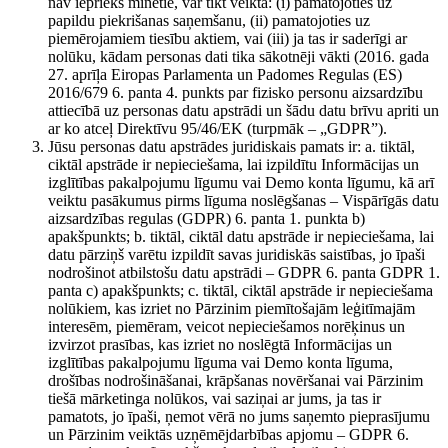
nav iepriekš minētie, var tikt veikta: (i) pamatojoties uz
papildu piekrišanas saņemšanu, (ii) pamatojoties uz
piemērojamiem tiesību aktiem, vai (iii) ja tas ir saderīgi ar
nolūku, kādam personas dati tika sākotnēji vākti (2016. gada
27. aprīļa Eiropas Parlamenta un Padomes Regulas (ES)
2016/679 6. panta 4. punkts par fizisko personu aizsardzību
attiecībā uz personas datu apstrādi un šādu datu brīvu apriti un
ar ko atceļ Direktīvu 95/46/EK (turpmāk – „GDPR”).
Jūsu personas datu apstrādes juridiskais pamats ir: a. tiktāl,
ciktāl apstrāde ir nepieciešama, lai izpildītu Informācijas un
izglītības pakalpojumu līgumu vai Demo konta līgumu, kā arī
veiktu pasākumus pirms līguma noslēgšanas – Vispārīgās datu
aizsardzības regulas (GDPR) 6. panta 1. punkta b)
apakšpunkts; b. tiktāl, ciktāl datu apstrāde ir nepieciešama, lai
datu pārziņš varētu izpildīt savas juridiskās saistības, jo īpaši
nodrošinot atbilstošu datu apstrādi – GDPR 6. panta GDPR 1.
panta c) apakšpunkts; c. tiktāl, ciktāl apstrāde ir nepieciešama
nolūkiem, kas izriet no Pārzinim piemītošajām leģitīmajām
interesēm, piemēram, veicot nepieciešamos norēķinus un
izvirzot prasības, kas izriet no noslēgtā Informācijas un
izglītības pakalpojumu līguma vai Demo konta līguma,
drošības nodrošināšanai, krāpšanas novēršanai vai Pārzinim
tiešā mārketinga nolūkos, vai saziņai ar jums, ja tas ir
pamatots, jo īpaši, ņemot vērā no jums saņemto pieprasījumu
un Pārzinim veiktās uzņēmējdarbības apjomu – GDPR 6.