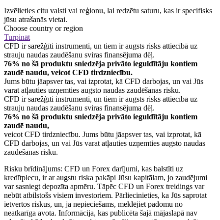
Izvēlieties citu valsti vai reģionu, lai redzētu saturu, kas ir specifisks
jūsu atrašanās vietai.
Choose country or region
Turpināt
CFD ir sarežģīti instrumenti, un tiem ir augsts risks attiecībā uz
strauju naudas zaudēšanu sviras finansējuma dēļ.
76% no šā produktu sniedzēja privāto ieguldītāju kontiem
zaudē naudu, veicot CFD tirdzniecību.
Jums būtu jāapsver tas, vai izprotat, kā CFD darbojas, un vai Jūs
varat atļauties uzņemties augsto naudas zaudēšanas risku.
CFD ir sarežģīti instrumenti, un tiem ir augsts risks attiecībā uz
strauju naudas zaudēšanu sviras finansējuma dēļ.
76% no šā produktu sniedzēja privāto ieguldītāju kontiem
zaudē naudu,
veicot CFD tirdzniecību. Jums būtu jāapsver tas, vai izprotat, kā
CFD darbojas, un vai Jūs varat atļauties uzņemties augsto naudas
zaudēšanas risku.
Risku brīdinājums: CFD un Forex darījumi, kas balstīti uz
kredītplecu, ir ar augstu riska pakāpi Jūsu kapitālam, jo zaudējumi
var sasniegt depozīta apmēru. Tāpēc CFD un Forex treidings var
nebūt atbilstošs visiem investoriem. Pārliecinieties, ka Jūs saprotat
ietvertos riskus, un, ja nepieciešams, meklējiet padomu no
neatkarīga avota. Informācija, kas publicēta šajā mājaslapā nav