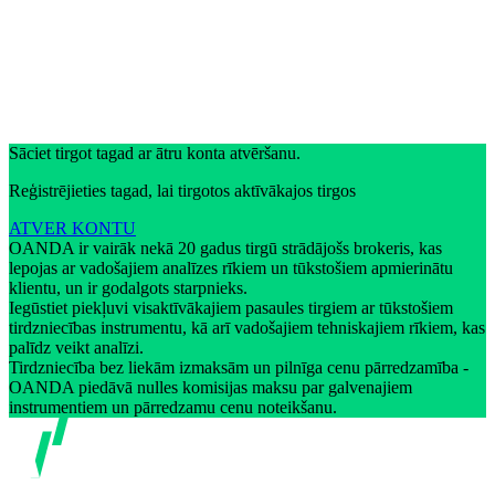
Sāciet tirgot tagad ar ātru konta atvēršanu.
Reģistrējieties tagad, lai tirgotos aktīvākajos tirgos
ATVER KONTU
OANDA ir vairāk nekā 20 gadus tirgū strādājošs brokeris, kas
lepojas ar vadošajiem analīzes rīkiem un tūkstošiem apmierinātu
klientu, un ir godalgots starpnieks.
Iegūstiet piekļuvi visaktīvākajiem pasaules tirgiem ar tūkstošiem
tirdzniecības instrumentu, kā arī vadošajiem tehniskajiem rīkiem, kas
palīdz veikt analīzi.
Tirdzniecība bez liekām izmaksām un pilnīga cenu pārredzamība -
OANDA piedāvā nulles komisijas maksu par galvenajiem
instrumentiem un pārredzamu cenu noteikšanu.