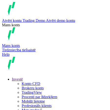
Atvērt kontu
Trading
Demo
Atvērt demo kontu
Mans konts
Mans konts
Tirdzniecība tiešsaistē
Help
Investē
Konto CFD
Brokeru konts
TradingView
Procenti par līdzekļiem
Mobilā lietotne
Profesionāls klients