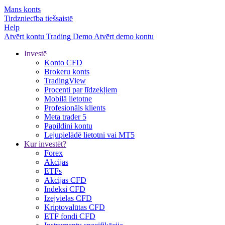
Mans konts
Tirdzniecība tiešsaistē
Help
Atvērt kontu
Trading
Demo
Atvērt demo kontu
Investē
Konto CFD
Brokeru konts
TradingView
Procenti par līdzekļiem
Mobilā lietotne
Profesionāls klients
Meta trader 5
Papildini kontu
Lejupielādē lietotni vai MT5
Kur investēt?
Forex
Akcijas
ETFs
Akcijas CFD
Indeksi CFD
Izejvielas CFD
Kriptovalūtas CFD
ETF fondi CFD