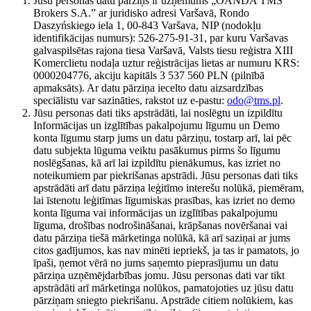
Jūsu personas datu pārziņš ir uzņēmums „OANDA TMS
Brokers S.A.” ar juridisko adresi Varšavā, Rondo
Daszyńskiego iela 1, 00-843 Varšava, NIP (nodokļu
identifikācijas numurs): 526-275-91-31, par kuru Varšavas
galvaspilsētas rajona tiesa Varšavā, Valsts tiesu reģistra XIII
Komerclietu nodaļa uztur reģistrācijas lietas ar numuru KRS:
0000204776, akciju kapitāls 3 537 560 PLN (pilnībā
apmaksāts). Ar datu pārziņa iecelto datu aizsardzības
speciālistu var sazināties, rakstot uz e-pastu:
odo@tms.pl
.
Jūsu personas dati tiks apstrādāti, lai noslēgtu un izpildītu
Informācijas un izglītības pakalpojumu līgumu un Demo
konta līgumu starp jums un datu pārziņu, tostarp arī, lai pēc
datu subjekta lūguma veiktu pasākumus pirms šo līgumu
noslēgšanas, kā arī lai izpildītu pienākumus, kas izriet no
noteikumiem par piekrišanas apstrādi. Jūsu personas dati tiks
apstrādāti arī datu pārziņa leģitīmo interešu nolūkā, piemēram,
lai īstenotu leģitīmas līgumiskas prasības, kas izriet no demo
konta līguma vai informācijas un izglītības pakalpojumu
līguma, drošības nodrošināšanai, krāpšanas novēršanai vai
datu pārziņa tiešā mārketinga nolūkā, kā arī saziņai ar jums
citos gadījumos, kas nav minēti iepriekš, ja tas ir pamatots, jo
īpaši, ņemot vērā no jums saņemto pieprasījumu un datu
pārziņa uzņēmējdarbības jomu. Jūsu personas dati var tikt
apstrādāti arī mārketinga nolūkos, pamatojoties uz jūsu datu
pārziņam sniegto piekrišanu. Apstrāde citiem nolūkiem, kas