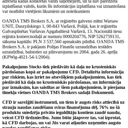
adresēta kādas konkrētas valsts saņēmējiem, un tā nav paredzēta
izplatīšanai valstīs, kurās šīs informācijas izplatīšana vai izmantošana
var neatbilst vietējiem likumiem un noteikumiem
OANDA TMS Brokers S.A. ar reģistrēto galveno mītni Warsaw
UNIT, Daszyńskiego 1, 00-843 Varšavā, Polijā, kas ir reģistrēta
Galvaspilsētas Varšavas Apgabaltiesā Varšavā, 13. Nacionālā tiesu
reģistra komercnodaļā ar numuru 0000204776, NIP 5262759131,
sākuma kapitāls: PLN 3 537,560 apmaksāts pilnībā. OANDA TMS
Brokers S.A. ir pakļauts Polijas Finanšu uzraudzības iestādes
uzraudzībai, balstoties uz pilnvarojumu no 2004. gada 26. aprīļa
(KPWig-4021-54-1/2004).
Pakalpojums Stocks tiek piedāvāts kā daļa no krusteniskās
pārdošanas kopā ar pakalpojumu CFD. Detalizēta informācija
par riskiem, kas izriet no atsevišķiem pakalpojumiem, kas tiek
piedāvāti kā daļa no krusteniskās pārdošanas, un informācija
par izmaksām, kas saistītas ar šiem pakalpojumiem, ir pieejama
tīmekļa vietnes OANDA TMS Brokers sadaļā Dokumenti.
CFD ir sarežģīti instrumenti, un tiem ir augsts risks attiecībā uz
strauju naudas zaudēšanu sviras finansējuma dēļ. 76% no šā
produktu sniedzēja privāto ieguldītāju kontiem zaudē naudu,
veicot CFD tirdzniecību. Jums būtu jāapsver tas, vai izprotat,
kā CFD darbojas, un vai Jūs varat atļauties uzņemties augsto
naudas zaudēšanas risku.