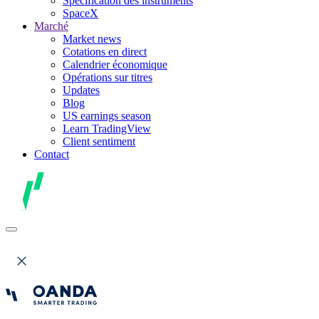
Spécification des instruments
SpaceX
Marché
Market news
Cotations en direct
Calendrier économique
Opérations sur titres
Updates
Blog
US earnings season
Learn TradingView
Client sentiment
Contact