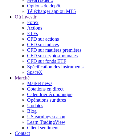
MetaTrader 5
Options de dépôt
Télécharger app ou MT5
Où investir
Forex
Actions
ETFs
CFD sur actions
CFD sur indices
CFD sur matières premières
CFD sur crypto-monnaies
CFD sur fonds ETF
Spécification des instruments
SpaceX
Marché
Market news
Cotations en direct
Calendrier économique
Opérations sur titres
Updates
Blog
US earnings season
Learn TradingView
Client sentiment
Contact