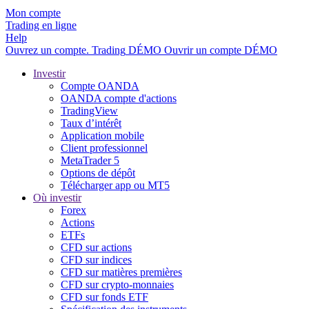
Mon compte
Trading en ligne
Help
Ouvrez un compte.
Trading
DÉMO
Ouvrir un compte DÉMO
Investir
Compte OANDA
OANDA compte d'actions
TradingView
Taux d’intérêt
Application mobile
Client professionnel
MetaTrader 5
Options de dépôt
Télécharger app ou MT5
Où investir
Forex
Actions
ETFs
CFD sur actions
CFD sur indices
CFD sur matières premières
CFD sur crypto-monnaies
CFD sur fonds ETF