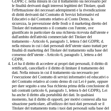
GDPR; c. nella misura in cui il trattamento sia necessario per
le finalità derivanti dagli interessi legittimi del Titolare, quali
l'effettuazione dei necessari adempimenti e la rivendicazione
di diritti derivanti dal Contratto di Servizi Informativi ed
Educativi o dal Contratto relativo al Conto Demo, la
sicurezza, la prevenzione delle frodi o il marketing diretto del
Titolare del trattamento o il contatto con l'utente, ove
giustificato in particolare da una richiesta ricevuta dall'utente e
dall'ambito dell'attività commerciale del Titolare del
trattamento - Articolo 6, paragrafo 1, lettera f del GDPR; d.
nella misura in cui i dati personali dell’utente siano trattati per
finalità di marketing del Titolare del trattamento sulla base del
consenso dell’utente - Articolo 6, paragrafo 1, lettera a del
GDPR.
Lei ha il diritto di accedere ai propri dati personali, il diritto di
rettificarli, cancellarli e il diritto di limitare il trattamento dei
dati. Nella misura in cui il trattamento sia necessario per
l’esecuzione del Contratto di servizi informativi ed educativi o
del Contratto relativo al conto demo di cui Lei è parte, oppure
per dare seguito a una Sua richiesta prima della conclusione di
tali contratti (articolo 6, paragrafo 1, lettera b del GDPR), Lei
ha anche il diritto alla portabilità dei dati. In qualsiasi
momento, hai il diritto di opporti, per motivi connessi alla tua
situazione particolare, all'utilizzo dei tuoi dati personali se il
Titolare del trattamento tratta i tuoi dati personali sulla base del