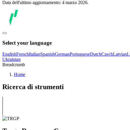
Data dell'ultimo aggiornamento: 4 marzo 2026.
Select your language
English
French
Italian
Spanish
German
Portuguese
Dutch
Czech
Latvian
L
Ukrainian
Breadcrumb
Home
Ricerca di strumenti