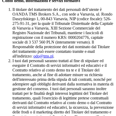
Conto demo, informazioni e servizi formativi
Il titolare del trattamento dei dati personali dell’utente è
OANDA TMS Brokers S.A., con sede a Varsavia, ul. Rondo
Daszyńskiego 1, 00-843 Varsavia, NIP (codice fiscale): 526-
275-91-31, per la quale il Tribunale Distrettuale della Capitale
di Varsavia a Varsavia, XIII Sezione Commerciale del
Registro Nazionale dei Tribunali, mantiene i fascicoli di
registrazione con il numero KRS: 0000204776, capitale
sociale di 3 537 560 PLN (interamente versato). Il
Responsabile della protezione dei dati nominato dal Titolare
del trattamento può essere contattato tramite e-mail
all'indirizzo:
odo@tms.pl
.
I tuoi dati personali saranno trattati al fine di stipulare ed
eseguire il Contratto di servizi informativi ed educativi e il
Contratto relativo al conto demo tra te e il Titolare del
trattamento, anche al fine di adottare misure su richiesta
dell'interessato prima della stipula di tali contratti, nonché per
adempiere agli obblighi derivanti dalla normativa in materia di
gestione del consenso. I tuoi dati personali saranno inoltre
trattati per le finalità degli interessi legittimi del Titolare del
trattamento, quali l'esercizio di legittime pretese contrattuali
derivanti dal Contratto relativo al conto demo o dal Contratto
di servizi informativi ed educativi, la sicurezza, la prevenzione
delle frodi o il marketing diretto del Titolare del trattamento e