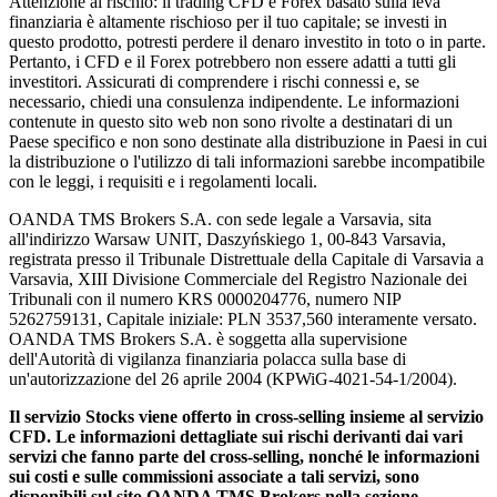
Attenzione al rischio: il trading CFD e Forex basato sulla leva
finanziaria è altamente rischioso per il tuo capitale; se investi in
questo prodotto, potresti perdere il denaro investito in toto o in parte.
Pertanto, i CFD e il Forex potrebbero non essere adatti a tutti gli
investitori. Assicurati di comprendere i rischi connessi e, se
necessario, chiedi una consulenza indipendente. Le informazioni
contenute in questo sito web non sono rivolte a destinatari di un
Paese specifico e non sono destinate alla distribuzione in Paesi in cui
la distribuzione o l'utilizzo di tali informazioni sarebbe incompatibile
con le leggi, i requisiti e i regolamenti locali.
OANDA TMS Brokers S.A. con sede legale a Varsavia, sita
all'indirizzo Warsaw UNIT, Daszyńskiego 1, 00-843 Varsavia,
registrata presso il Tribunale Distrettuale della Capitale di Varsavia a
Varsavia, XIII Divisione Commerciale del Registro Nazionale dei
Tribunali con il numero KRS 0000204776, numero NIP
5262759131, Capitale iniziale: PLN 3537,560 interamente versato.
OANDA TMS Brokers S.A. è soggetta alla supervisione
dell'Autorità di vigilanza finanziaria polacca sulla base di
un'autorizzazione del 26 aprile 2004 (KPWiG-4021-54-1/2004).
Il servizio Stocks viene offerto in cross-selling insieme al servizio
CFD. Le informazioni dettagliate sui rischi derivanti dai vari
servizi che fanno parte del cross-selling, nonché le informazioni
sui costi e sulle commissioni associate a tali servizi, sono
disponibili sul sito OANDA TMS Brokers nella sezione