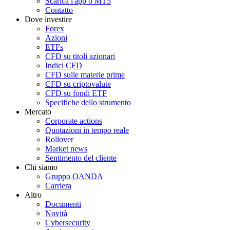
Scarica l'app o MT5
Contatto
Dove investire
Forex
Azioni
ETFs
CFD su titoli azionari
Indici CFD
CFD sulle materie prime
CFD su criptovalute
CFD su fondi ETF
Specifiche dello strumento
Mercato
Corporate actions
Quotazioni in tempo reale
Rollover
Market news
Sentimento del cliente
Chi siamo
Gruppo OANDA
Carriera
Altro
Documenti
Novità
Cybersecurity