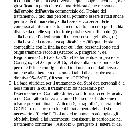
il contatto con te in casi diversi da quelli sopra specificati, ove
giustificato in particolare da una richiesta da te ricevuta e
dall'ambito dell'attività commerciale del Titolare del
trattamento. I tuoi dati personali potranno essere trattati anche
per finalità di marketing sulla base del consenso da te
concesso al Titolare del trattamento. Il trattamento per finalità
diverse da quelle sopra indicate potrà essere effettuato: (i)
sulla base dell’ottenimento di un consenso aggiuntivo, (ii)
sulla base della normativa applicabile, o (iii) quando sia
compatibile con la finalità per cui i dati personali sono stati
originariamente raccolti (Articolo 6, paragrafo 4, del
Regolamento (UE) 2016/679 del Parlamento europeo e del
Consiglio, del 27 aprile 2016, relativo alla protezione delle
persone fisiche con riguardo al trattamento dei dati personali,
nonché alla libera circolazione di tali dati e che abroga la
direttiva 95/46/CE, (di seguito: «GDPR»).
La base giuridica per il trattamento dei Suoi dati personali è: a.
nella misura in cui il trattamento sia necessario per
l’esecuzione del Contratto di Servizi Informativi ed Educativi
o del Contratto relativo al Conto Demo e per l’adozione di
misure precontrattuali – Articolo 6, paragrafo 1, lettera b del
GDPR; b. nella misura in cui il trattamento dei dati sia
necessario affinché il Titolare del trattamento adempia agli
obblighi legali a lui incombenti, consistenti in particolare nel
trattamento conforme – Articolo 6, paragrafo 1, lettera c) del