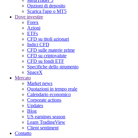
MetaTrader 5
Opzioni di deposito
Scarica l'app o MT5
Dove investire
Forex
Azioni
ETFs
CFD su titoli azionari
Indici CFD
CFD sulle materie prime
CFD su criptovalute
CFD su fondi ETF
Specifiche dello strumento
SpaceX
Mercato
Market news
Quotazioni in tempo reale
Calendario economico
Corporate actions
Updates
Blog
US earnings season
Learn TradingView
Client sentiment
Contatto