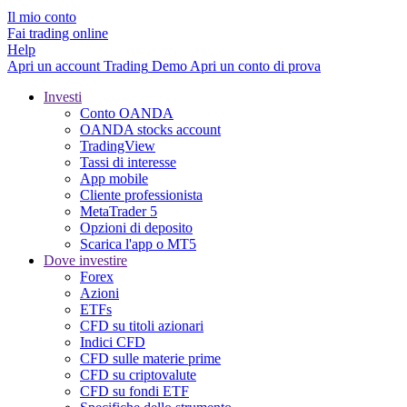
Il mio conto
Fai trading online
Help
Apri un account
Trading
Demo
Apri un conto di prova
Investi
Conto OANDA
OANDA stocks account
TradingView
Tassi di interesse
App mobile
Cliente professionista
MetaTrader 5
Opzioni di deposito
Scarica l'app o MT5
Dove investire
Forex
Azioni
ETFs
CFD su titoli azionari
Indici CFD
CFD sulle materie prime
CFD su criptovalute
CFD su fondi ETF