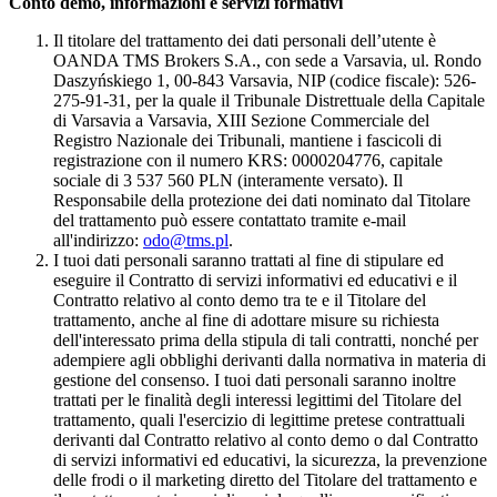
Conto demo, informazioni e servizi formativi
Il titolare del trattamento dei dati personali dell’utente è
OANDA TMS Brokers S.A., con sede a Varsavia, ul. Rondo
Daszyńskiego 1, 00-843 Varsavia, NIP (codice fiscale): 526-
275-91-31, per la quale il Tribunale Distrettuale della Capitale
di Varsavia a Varsavia, XIII Sezione Commerciale del
Registro Nazionale dei Tribunali, mantiene i fascicoli di
registrazione con il numero KRS: 0000204776, capitale
sociale di 3 537 560 PLN (interamente versato). Il
Responsabile della protezione dei dati nominato dal Titolare
del trattamento può essere contattato tramite e-mail
all'indirizzo:
odo@tms.pl
.
I tuoi dati personali saranno trattati al fine di stipulare ed
eseguire il Contratto di servizi informativi ed educativi e il
Contratto relativo al conto demo tra te e il Titolare del
trattamento, anche al fine di adottare misure su richiesta
dell'interessato prima della stipula di tali contratti, nonché per
adempiere agli obblighi derivanti dalla normativa in materia di
gestione del consenso. I tuoi dati personali saranno inoltre
trattati per le finalità degli interessi legittimi del Titolare del
trattamento, quali l'esercizio di legittime pretese contrattuali
derivanti dal Contratto relativo al conto demo o dal Contratto
di servizi informativi ed educativi, la sicurezza, la prevenzione
delle frodi o il marketing diretto del Titolare del trattamento e