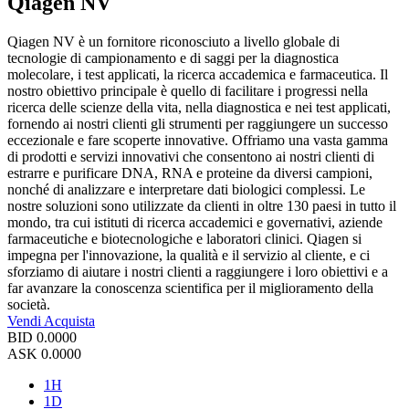
Qiagen NV
Qiagen NV è un fornitore riconosciuto a livello globale di
tecnologie di campionamento e di saggi per la diagnostica
molecolare, i test applicati, la ricerca accademica e farmaceutica. Il
nostro obiettivo principale è quello di facilitare i progressi nella
ricerca delle scienze della vita, nella diagnostica e nei test applicati,
fornendo ai nostri clienti gli strumenti per raggiungere un successo
eccezionale e fare scoperte innovative. Offriamo una vasta gamma
di prodotti e servizi innovativi che consentono ai nostri clienti di
estrarre e purificare DNA, RNA e proteine da diversi campioni,
nonché di analizzare e interpretare dati biologici complessi. Le
nostre soluzioni sono utilizzate da clienti in oltre 130 paesi in tutto il
mondo, tra cui istituti di ricerca accademici e governativi, aziende
farmaceutiche e biotecnologiche e laboratori clinici. Qiagen si
impegna per l'innovazione, la qualità e il servizio al cliente, e ci
sforziamo di aiutare i nostri clienti a raggiungere i loro obiettivi e a
far avanzare la conoscenza scientifica per il miglioramento della
società.
Vendi
Acquista
BID
0.0000
ASK
0.0000
1H
1D