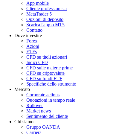
App mobile
Cliente professionista
MetaTrader 5
Opzioni di deposito
Scarica l'app o MT5
Contatto
Dove investire
Forex
Azioni
ETFs
CFD su titoli azionari
Indici CFD
CFD sulle materie prime
CFD su criptovalute
CFD su fondi ETF
Specifiche dello strumento
Mercato
Corporate actions
Quotazioni in tempo reale
Rollover
Market news
Sentimento del cliente
Chi siamo
Gruppo OANDA
Carriera