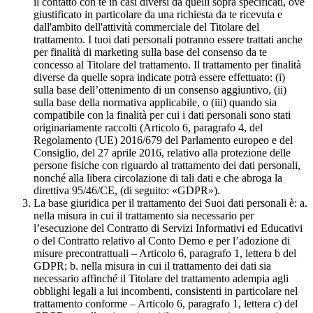
il contatto con te in casi diversi da quelli sopra specificati, ove
giustificato in particolare da una richiesta da te ricevuta e
dall'ambito dell'attività commerciale del Titolare del
trattamento. I tuoi dati personali potranno essere trattati anche
per finalità di marketing sulla base del consenso da te
concesso al Titolare del trattamento. Il trattamento per finalità
diverse da quelle sopra indicate potrà essere effettuato: (i)
sulla base dell’ottenimento di un consenso aggiuntivo, (ii)
sulla base della normativa applicabile, o (iii) quando sia
compatibile con la finalità per cui i dati personali sono stati
originariamente raccolti (Articolo 6, paragrafo 4, del
Regolamento (UE) 2016/679 del Parlamento europeo e del
Consiglio, del 27 aprile 2016, relativo alla protezione delle
persone fisiche con riguardo al trattamento dei dati personali,
nonché alla libera circolazione di tali dati e che abroga la
direttiva 95/46/CE, (di seguito: «GDPR»).
La base giuridica per il trattamento dei Suoi dati personali è: a.
nella misura in cui il trattamento sia necessario per
l’esecuzione del Contratto di Servizi Informativi ed Educativi
o del Contratto relativo al Conto Demo e per l’adozione di
misure precontrattuali – Articolo 6, paragrafo 1, lettera b del
GDPR; b. nella misura in cui il trattamento dei dati sia
necessario affinché il Titolare del trattamento adempia agli
obblighi legali a lui incombenti, consistenti in particolare nel
trattamento conforme – Articolo 6, paragrafo 1, lettera c) del