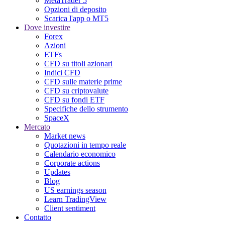
MetaTrader 5
Opzioni di deposito
Scarica l'app o MT5
Dove investire
Forex
Azioni
ETFs
CFD su titoli azionari
Indici CFD
CFD sulle materie prime
CFD su criptovalute
CFD su fondi ETF
Specifiche dello strumento
SpaceX
Mercato
Market news
Quotazioni in tempo reale
Calendario economico
Corporate actions
Updates
Blog
US earnings season
Learn TradingView
Client sentiment
Contatto