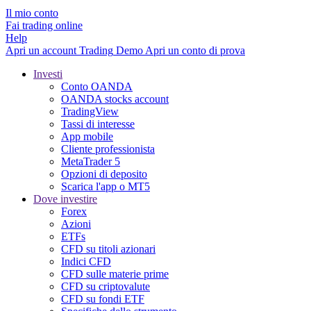
Il mio conto
Fai trading online
Help
Apri un account
Trading
Demo
Apri un conto di prova
Investi
Conto OANDA
OANDA stocks account
TradingView
Tassi di interesse
App mobile
Cliente professionista
MetaTrader 5
Opzioni di deposito
Scarica l'app o MT5
Dove investire
Forex
Azioni
ETFs
CFD su titoli azionari
Indici CFD
CFD sulle materie prime
CFD su criptovalute
CFD su fondi ETF