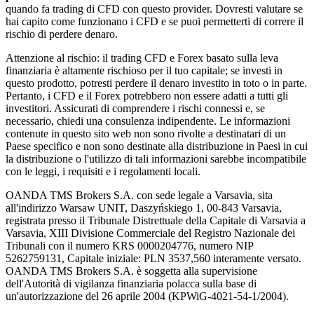
quando fa trading di CFD con questo provider. Dovresti valutare se
hai capito come funzionano i CFD e se puoi permetterti di correre il
rischio di perdere denaro.
Attenzione al rischio: il trading CFD e Forex basato sulla leva
finanziaria è altamente rischioso per il tuo capitale; se investi in
questo prodotto, potresti perdere il denaro investito in toto o in parte.
Pertanto, i CFD e il Forex potrebbero non essere adatti a tutti gli
investitori. Assicurati di comprendere i rischi connessi e, se
necessario, chiedi una consulenza indipendente. Le informazioni
contenute in questo sito web non sono rivolte a destinatari di un
Paese specifico e non sono destinate alla distribuzione in Paesi in cui
la distribuzione o l'utilizzo di tali informazioni sarebbe incompatibile
con le leggi, i requisiti e i regolamenti locali.
OANDA TMS Brokers S.A. con sede legale a Varsavia, sita
all'indirizzo Warsaw UNIT, Daszyńskiego 1, 00-843 Varsavia,
registrata presso il Tribunale Distrettuale della Capitale di Varsavia a
Varsavia, XIII Divisione Commerciale del Registro Nazionale dei
Tribunali con il numero KRS 0000204776, numero NIP
5262759131, Capitale iniziale: PLN 3537,560 interamente versato.
OANDA TMS Brokers S.A. è soggetta alla supervisione
dell'Autorità di vigilanza finanziaria polacca sulla base di
un'autorizzazione del 26 aprile 2004 (KPWiG-4021-54-1/2004).