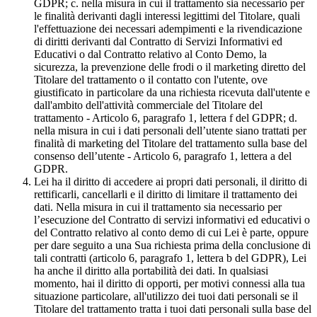
GDPR; c. nella misura in cui il trattamento sia necessario per
le finalità derivanti dagli interessi legittimi del Titolare, quali
l'effettuazione dei necessari adempimenti e la rivendicazione
di diritti derivanti dal Contratto di Servizi Informativi ed
Educativi o dal Contratto relativo al Conto Demo, la
sicurezza, la prevenzione delle frodi o il marketing diretto del
Titolare del trattamento o il contatto con l'utente, ove
giustificato in particolare da una richiesta ricevuta dall'utente e
dall'ambito dell'attività commerciale del Titolare del
trattamento - Articolo 6, paragrafo 1, lettera f del GDPR; d.
nella misura in cui i dati personali dell’utente siano trattati per
finalità di marketing del Titolare del trattamento sulla base del
consenso dell’utente - Articolo 6, paragrafo 1, lettera a del
GDPR.
Lei ha il diritto di accedere ai propri dati personali, il diritto di
rettificarli, cancellarli e il diritto di limitare il trattamento dei
dati. Nella misura in cui il trattamento sia necessario per
l’esecuzione del Contratto di servizi informativi ed educativi o
del Contratto relativo al conto demo di cui Lei è parte, oppure
per dare seguito a una Sua richiesta prima della conclusione di
tali contratti (articolo 6, paragrafo 1, lettera b del GDPR), Lei
ha anche il diritto alla portabilità dei dati. In qualsiasi
momento, hai il diritto di opporti, per motivi connessi alla tua
situazione particolare, all'utilizzo dei tuoi dati personali se il
Titolare del trattamento tratta i tuoi dati personali sulla base del