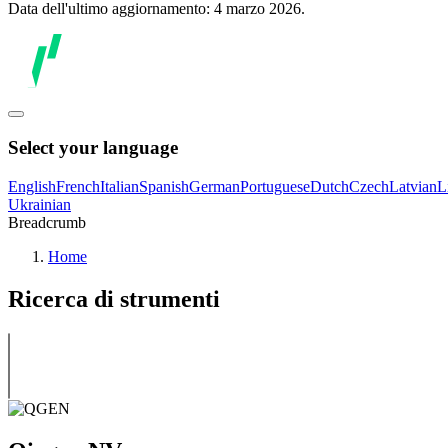
Data dell'ultimo aggiornamento: 4 marzo 2026.
Select your language
English
French
Italian
Spanish
German
Portuguese
Dutch
Czech
Latvian
L
Ukrainian
Breadcrumb
Home
Ricerca di strumenti