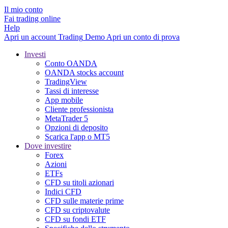
Il mio conto
Fai trading online
Help
Apri un account
Trading
Demo
Apri un conto di prova
Investi
Conto OANDA
OANDA stocks account
TradingView
Tassi di interesse
App mobile
Cliente professionista
MetaTrader 5
Opzioni di deposito
Scarica l'app o MT5
Dove investire
Forex
Azioni
ETFs
CFD su titoli azionari
Indici CFD
CFD sulle materie prime
CFD su criptovalute
CFD su fondi ETF