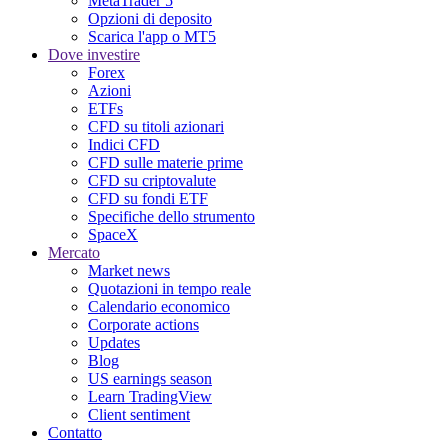
MetaTrader 5
Opzioni di deposito
Scarica l'app o MT5
Dove investire
Forex
Azioni
ETFs
CFD su titoli azionari
Indici CFD
CFD sulle materie prime
CFD su criptovalute
CFD su fondi ETF
Specifiche dello strumento
SpaceX
Mercato
Market news
Quotazioni in tempo reale
Calendario economico
Corporate actions
Updates
Blog
US earnings season
Learn TradingView
Client sentiment
Contatto