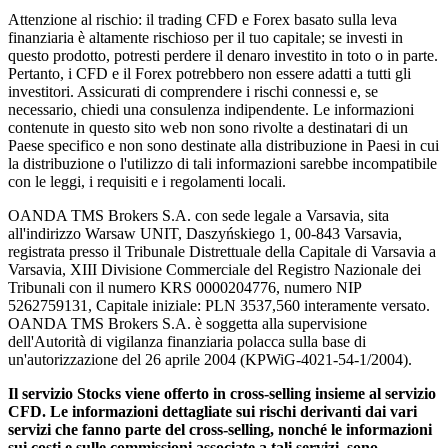
Attenzione al rischio: il trading CFD e Forex basato sulla leva
finanziaria è altamente rischioso per il tuo capitale; se investi in
questo prodotto, potresti perdere il denaro investito in toto o in parte.
Pertanto, i CFD e il Forex potrebbero non essere adatti a tutti gli
investitori. Assicurati di comprendere i rischi connessi e, se
necessario, chiedi una consulenza indipendente. Le informazioni
contenute in questo sito web non sono rivolte a destinatari di un
Paese specifico e non sono destinate alla distribuzione in Paesi in cui
la distribuzione o l'utilizzo di tali informazioni sarebbe incompatibile
con le leggi, i requisiti e i regolamenti locali.
OANDA TMS Brokers S.A. con sede legale a Varsavia, sita
all'indirizzo Warsaw UNIT, Daszyńskiego 1, 00-843 Varsavia,
registrata presso il Tribunale Distrettuale della Capitale di Varsavia a
Varsavia, XIII Divisione Commerciale del Registro Nazionale dei
Tribunali con il numero KRS 0000204776, numero NIP
5262759131, Capitale iniziale: PLN 3537,560 interamente versato.
OANDA TMS Brokers S.A. è soggetta alla supervisione
dell'Autorità di vigilanza finanziaria polacca sulla base di
un'autorizzazione del 26 aprile 2004 (KPWiG-4021-54-1/2004).
Il servizio Stocks viene offerto in cross-selling insieme al servizio
CFD. Le informazioni dettagliate sui rischi derivanti dai vari
servizi che fanno parte del cross-selling, nonché le informazioni
sui costi e sulle commissioni associate a tali servizi, sono