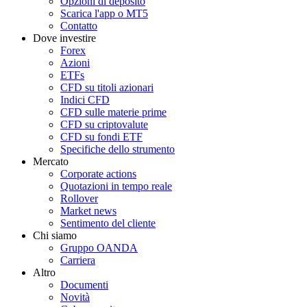
Opzioni di deposito
Scarica l'app o MT5
Contatto
Dove investire
Forex
Azioni
ETFs
CFD su titoli azionari
Indici CFD
CFD sulle materie prime
CFD su criptovalute
CFD su fondi ETF
Specifiche dello strumento
Mercato
Corporate actions
Quotazioni in tempo reale
Rollover
Market news
Sentimento del cliente
Chi siamo
Gruppo OANDA
Carriera
Altro
Documenti
Novità