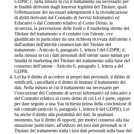
GDPR; c. nella misura in cui il trattamento sia necessario per
le finalità derivanti dagli interessi legittimi del Titolare, quali
l'effettuazione dei necessari adempimenti e la rivendicazione
di diritti derivanti dal Contratto di Servizi Informativi ed
Educativi o dal Contratto relativo al Conto Demo, la
sicurezza, la prevenzione delle frodi o il marketing diretto del
Titolare del trattamento o il contatto con l'utente, ove
giustificato in particolare da una richiesta ricevuta dall'utente e
dall'ambito dell'attività commerciale del Titolare del
trattamento - Articolo 6, paragrafo 1, lettera f del GDPR; d.
nella misura in cui i dati personali dell’utente siano trattati per
finalità di marketing del Titolare del trattamento sulla base del
consenso dell’utente - Articolo 6, paragrafo 1, lettera a del
GDPR.
Lei ha il diritto di accedere ai propri dati personali, il diritto di
rettificarli, cancellarli e il diritto di limitare il trattamento dei
dati. Nella misura in cui il trattamento sia necessario per
l’esecuzione del Contratto di servizi informativi ed educativi o
del Contratto relativo al conto demo di cui Lei è parte, oppure
per dare seguito a una Sua richiesta prima della conclusione di
tali contratti (articolo 6, paragrafo 1, lettera b del GDPR), Lei
ha anche il diritto alla portabilità dei dati. In qualsiasi
momento, hai il diritto di opporti, per motivi connessi alla tua
situazione particolare, all'utilizzo dei tuoi dati personali se il
Titolare del trattamento tratta i tuoi dati personali sulla base del