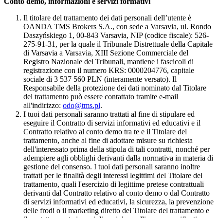
Conto demo, informazioni e servizi formativi
Il titolare del trattamento dei dati personali dell’utente è
OANDA TMS Brokers S.A., con sede a Varsavia, ul. Rondo
Daszyńskiego 1, 00-843 Varsavia, NIP (codice fiscale): 526-
275-91-31, per la quale il Tribunale Distrettuale della Capitale
di Varsavia a Varsavia, XIII Sezione Commerciale del
Registro Nazionale dei Tribunali, mantiene i fascicoli di
registrazione con il numero KRS: 0000204776, capitale
sociale di 3 537 560 PLN (interamente versato). Il
Responsabile della protezione dei dati nominato dal Titolare
del trattamento può essere contattato tramite e-mail
all'indirizzo:
odo@tms.pl
.
I tuoi dati personali saranno trattati al fine di stipulare ed
eseguire il Contratto di servizi informativi ed educativi e il
Contratto relativo al conto demo tra te e il Titolare del
trattamento, anche al fine di adottare misure su richiesta
dell'interessato prima della stipula di tali contratti, nonché per
adempiere agli obblighi derivanti dalla normativa in materia di
gestione del consenso. I tuoi dati personali saranno inoltre
trattati per le finalità degli interessi legittimi del Titolare del
trattamento, quali l'esercizio di legittime pretese contrattuali
derivanti dal Contratto relativo al conto demo o dal Contratto
di servizi informativi ed educativi, la sicurezza, la prevenzione
delle frodi o il marketing diretto del Titolare del trattamento e