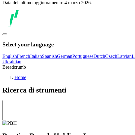
Data dell'ultimo aggiornamento: 4 marzo 2026.
Select your language
English
French
Italian
Spanish
German
Portuguese
Dutch
Czech
Latvian
L
Ukrainian
Breadcrumb
Home
Ricerca di strumenti