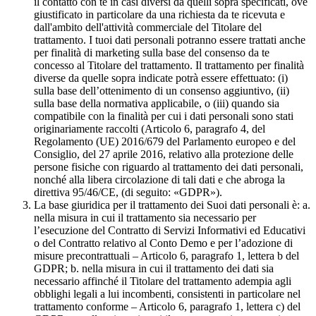
il contatto con te in casi diversi da quelli sopra specificati, ove
giustificato in particolare da una richiesta da te ricevuta e
dall'ambito dell'attività commerciale del Titolare del
trattamento. I tuoi dati personali potranno essere trattati anche
per finalità di marketing sulla base del consenso da te
concesso al Titolare del trattamento. Il trattamento per finalità
diverse da quelle sopra indicate potrà essere effettuato: (i)
sulla base dell’ottenimento di un consenso aggiuntivo, (ii)
sulla base della normativa applicabile, o (iii) quando sia
compatibile con la finalità per cui i dati personali sono stati
originariamente raccolti (Articolo 6, paragrafo 4, del
Regolamento (UE) 2016/679 del Parlamento europeo e del
Consiglio, del 27 aprile 2016, relativo alla protezione delle
persone fisiche con riguardo al trattamento dei dati personali,
nonché alla libera circolazione di tali dati e che abroga la
direttiva 95/46/CE, (di seguito: «GDPR»).
La base giuridica per il trattamento dei Suoi dati personali è: a.
nella misura in cui il trattamento sia necessario per
l’esecuzione del Contratto di Servizi Informativi ed Educativi
o del Contratto relativo al Conto Demo e per l’adozione di
misure precontrattuali – Articolo 6, paragrafo 1, lettera b del
GDPR; b. nella misura in cui il trattamento dei dati sia
necessario affinché il Titolare del trattamento adempia agli
obblighi legali a lui incombenti, consistenti in particolare nel
trattamento conforme – Articolo 6, paragrafo 1, lettera c) del