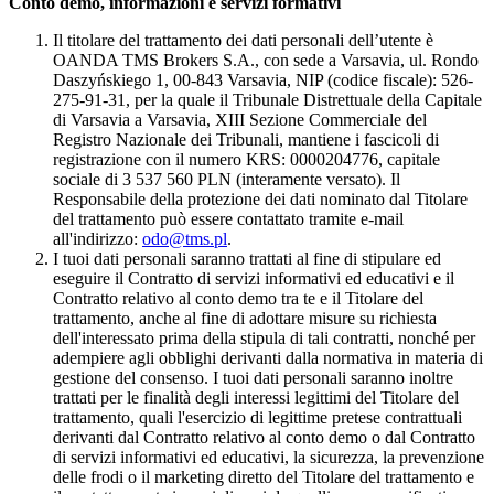
Conto demo, informazioni e servizi formativi
Il titolare del trattamento dei dati personali dell’utente è
OANDA TMS Brokers S.A., con sede a Varsavia, ul. Rondo
Daszyńskiego 1, 00-843 Varsavia, NIP (codice fiscale): 526-
275-91-31, per la quale il Tribunale Distrettuale della Capitale
di Varsavia a Varsavia, XIII Sezione Commerciale del
Registro Nazionale dei Tribunali, mantiene i fascicoli di
registrazione con il numero KRS: 0000204776, capitale
sociale di 3 537 560 PLN (interamente versato). Il
Responsabile della protezione dei dati nominato dal Titolare
del trattamento può essere contattato tramite e-mail
all'indirizzo:
odo@tms.pl
.
I tuoi dati personali saranno trattati al fine di stipulare ed
eseguire il Contratto di servizi informativi ed educativi e il
Contratto relativo al conto demo tra te e il Titolare del
trattamento, anche al fine di adottare misure su richiesta
dell'interessato prima della stipula di tali contratti, nonché per
adempiere agli obblighi derivanti dalla normativa in materia di
gestione del consenso. I tuoi dati personali saranno inoltre
trattati per le finalità degli interessi legittimi del Titolare del
trattamento, quali l'esercizio di legittime pretese contrattuali
derivanti dal Contratto relativo al conto demo o dal Contratto
di servizi informativi ed educativi, la sicurezza, la prevenzione
delle frodi o il marketing diretto del Titolare del trattamento e