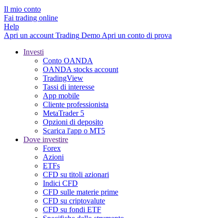
Il mio conto
Fai trading online
Help
Apri un account
Trading
Demo
Apri un conto di prova
Investi
Conto OANDA
OANDA stocks account
TradingView
Tassi di interesse
App mobile
Cliente professionista
MetaTrader 5
Opzioni di deposito
Scarica l'app o MT5
Dove investire
Forex
Azioni
ETFs
CFD su titoli azionari
Indici CFD
CFD sulle materie prime
CFD su criptovalute
CFD su fondi ETF