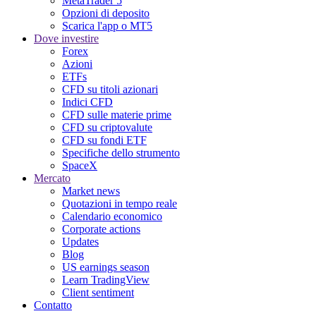
MetaTrader 5
Opzioni di deposito
Scarica l'app o MT5
Dove investire
Forex
Azioni
ETFs
CFD su titoli azionari
Indici CFD
CFD sulle materie prime
CFD su criptovalute
CFD su fondi ETF
Specifiche dello strumento
SpaceX
Mercato
Market news
Quotazioni in tempo reale
Calendario economico
Corporate actions
Updates
Blog
US earnings season
Learn TradingView
Client sentiment
Contatto