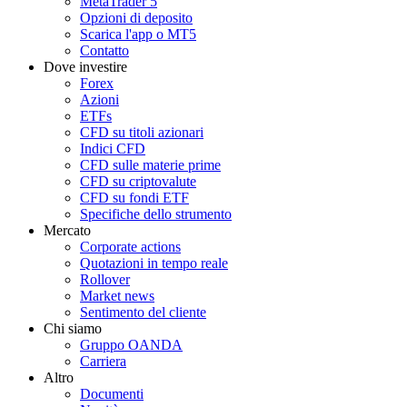
MetaTrader 5
Opzioni di deposito
Scarica l'app o MT5
Contatto
Dove investire
Forex
Azioni
ETFs
CFD su titoli azionari
Indici CFD
CFD sulle materie prime
CFD su criptovalute
CFD su fondi ETF
Specifiche dello strumento
Mercato
Corporate actions
Quotazioni in tempo reale
Rollover
Market news
Sentimento del cliente
Chi siamo
Gruppo OANDA
Carriera
Altro
Documenti