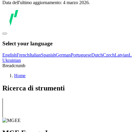
Data dell'ultimo aggiornamento: 4 marzo 2026.
Select your language
English
French
Italian
Spanish
German
Portuguese
Dutch
Czech
Latvian
L
Ukrainian
Breadcrumb
Home
Ricerca di strumenti