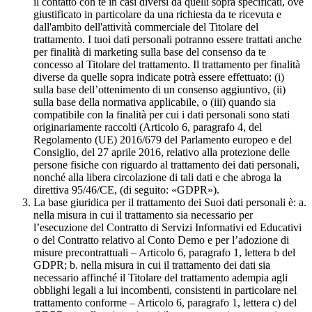
il contatto con te in casi diversi da quelli sopra specificati, ove
giustificato in particolare da una richiesta da te ricevuta e
dall'ambito dell'attività commerciale del Titolare del
trattamento. I tuoi dati personali potranno essere trattati anche
per finalità di marketing sulla base del consenso da te
concesso al Titolare del trattamento. Il trattamento per finalità
diverse da quelle sopra indicate potrà essere effettuato: (i)
sulla base dell’ottenimento di un consenso aggiuntivo, (ii)
sulla base della normativa applicabile, o (iii) quando sia
compatibile con la finalità per cui i dati personali sono stati
originariamente raccolti (Articolo 6, paragrafo 4, del
Regolamento (UE) 2016/679 del Parlamento europeo e del
Consiglio, del 27 aprile 2016, relativo alla protezione delle
persone fisiche con riguardo al trattamento dei dati personali,
nonché alla libera circolazione di tali dati e che abroga la
direttiva 95/46/CE, (di seguito: «GDPR»).
La base giuridica per il trattamento dei Suoi dati personali è: a.
nella misura in cui il trattamento sia necessario per
l’esecuzione del Contratto di Servizi Informativi ed Educativi
o del Contratto relativo al Conto Demo e per l’adozione di
misure precontrattuali – Articolo 6, paragrafo 1, lettera b del
GDPR; b. nella misura in cui il trattamento dei dati sia
necessario affinché il Titolare del trattamento adempia agli
obblighi legali a lui incombenti, consistenti in particolare nel
trattamento conforme – Articolo 6, paragrafo 1, lettera c) del