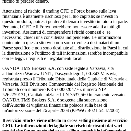
rischio di perdere denaro.
Attenzione al rischio: il trading CFD e Forex basato sulla leva
finanziaria è altamente rischioso per il tuo capitale; se investi in
questo prodotto, potresti perdere il denaro investito in toto o in parte.
Pertanto, i CFD e il Forex potrebbero non essere adatti a tutti gli
investitori. Assicurati di comprendere i rischi connessi e, se
necessario, chiedi una consulenza indipendente. Le informazioni
contenute in questo sito web non sono rivolte a destinatari di un
Paese specifico e non sono destinate alla distribuzione in Paesi in cui
la distribuzione o l'utilizzo di tali informazioni sarebbe incompatibile
con le leggi, i requisiti e i regolamenti locali.
OANDA TMS Brokers S.A. con sede legale a Varsavia, sita
all'indirizzo Warsaw UNIT, Daszyńskiego 1, 00-843 Varsavia,
registrata presso il Tribunale Distrettuale della Capitale di Varsavia a
Varsavia, XIII Divisione Commerciale del Registro Nazionale dei
Tribunali con il numero KRS 0000204776, numero NIP
5262759131, Capitale iniziale: PLN 3537,560 interamente versato.
OANDA TMS Brokers S.A. è soggetta alla supervisione
dell'Autorità di vigilanza finanziaria polacca sulla base di
un'autorizzazione del 26 aprile 2004 (KPWiG-4021-54-1/2004).
Il servizio Stocks viene offerto in cross-selling insieme al servizio
CFD. Le informazioni dettagliate sui rischi derivanti dai vari
servizi che fanno parte del cross-selling, nonché le informazioni