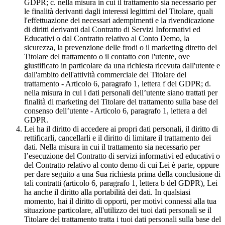
GDPR; c. nella misura in cui il trattamento sia necessario per
le finalità derivanti dagli interessi legittimi del Titolare, quali
l'effettuazione dei necessari adempimenti e la rivendicazione
di diritti derivanti dal Contratto di Servizi Informativi ed
Educativi o dal Contratto relativo al Conto Demo, la
sicurezza, la prevenzione delle frodi o il marketing diretto del
Titolare del trattamento o il contatto con l'utente, ove
giustificato in particolare da una richiesta ricevuta dall'utente e
dall'ambito dell'attività commerciale del Titolare del
trattamento - Articolo 6, paragrafo 1, lettera f del GDPR; d.
nella misura in cui i dati personali dell’utente siano trattati per
finalità di marketing del Titolare del trattamento sulla base del
consenso dell’utente - Articolo 6, paragrafo 1, lettera a del
GDPR.
Lei ha il diritto di accedere ai propri dati personali, il diritto di
rettificarli, cancellarli e il diritto di limitare il trattamento dei
dati. Nella misura in cui il trattamento sia necessario per
l’esecuzione del Contratto di servizi informativi ed educativi o
del Contratto relativo al conto demo di cui Lei è parte, oppure
per dare seguito a una Sua richiesta prima della conclusione di
tali contratti (articolo 6, paragrafo 1, lettera b del GDPR), Lei
ha anche il diritto alla portabilità dei dati. In qualsiasi
momento, hai il diritto di opporti, per motivi connessi alla tua
situazione particolare, all'utilizzo dei tuoi dati personali se il
Titolare del trattamento tratta i tuoi dati personali sulla base del