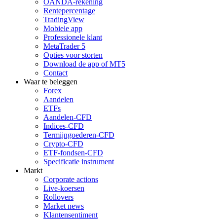
OANDA-rekening
Rentepercentage
TradingView
Mobiele app
Professionele klant
MetaTrader 5
Opties voor storten
Download de app of MT5
Contact
Waar te beleggen
Forex
Aandelen
ETFs
Aandelen-CFD
Indices-CFD
Termijngoederen-CFD
Crypto-CFD
ETF-fondsen-CFD
Specificatie instrument
Markt
Corporate actions
Live-koersen
Rollovers
Market news
Klantensentiment