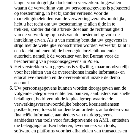
langer voor dergelijke doeleinden verwerken. In gevallen
waarin de verwerking van uw persoonsgegevens is gebaseerd
op toestemming, in het bijzonder verleend voor de
marketingdoeleinden van de verwerkingsverantwoordelijke,
hebt u het recht om uw toestemming te allen tijde in te
trekken, zonder dat dit afbreuk doet aan de rechtmatigheid
van de verwerking op basis van de toestemming vóór de
intrekking ervan. Als u van mening bent dat uw gegevens in
strijd met de wettelijke voorschriften worden verwerkt, kunt u
een klacht indienen bij de bevoegde toezichthoudende
autoriteit, namelijk de voorzitter van het Bureau voor de
bescherming van persoonsgegevens in Polen.
Het verstrekken van gegevens is vrijwillig, maar noodzakelijk
voor het sluiten van de overeenkomst inzake informatie- en
educatieve diensten en de overeenkomst inzake de demo-
account.
Uw persoonsgegevens kunnen worden doorgegeven aan de
volgende categorieën entiteiten: banken, aanbieders van snelle
betalingen, bedrijven uit de kapitaalgroep waartoe de
verwerkingsverantwoordelijke behoort, koeriersdiensten,
postbedrijven, toezichthoudende autoriteiten, autoriteiten voor
financiële informatie, aanbieders van marktgegevens,
aanbieders van tools voor fraudepreventie en AML, entiteiten
die beleggingsfondsen beheren, leveranciers van tools,
software en platforms voor het afhandelen van transacties en