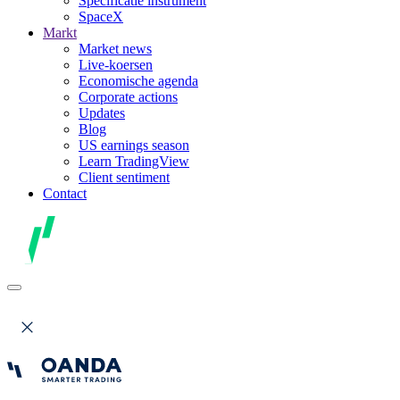
Specificatie instrument
SpaceX
Markt
Market news
Live-koersen
Economische agenda
Corporate actions
Updates
Blog
US earnings season
Learn TradingView
Client sentiment
Contact