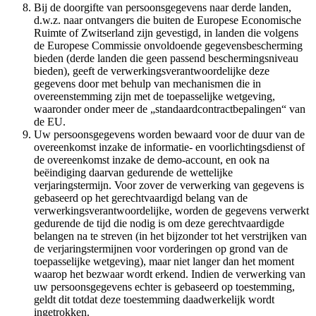
Bij de doorgifte van persoonsgegevens naar derde landen,
d.w.z. naar ontvangers die buiten de Europese Economische
Ruimte of Zwitserland zijn gevestigd, in landen die volgens
de Europese Commissie onvoldoende gegevensbescherming
bieden (derde landen die geen passend beschermingsniveau
bieden), geeft de verwerkingsverantwoordelijke deze
gegevens door met behulp van mechanismen die in
overeenstemming zijn met de toepasselijke wetgeving,
waaronder onder meer de „standaardcontractbepalingen“ van
de EU.
Uw persoonsgegevens worden bewaard voor de duur van de
overeenkomst inzake de informatie- en voorlichtingsdienst of
de overeenkomst inzake de demo-account, en ook na
beëindiging daarvan gedurende de wettelijke
verjaringstermijn. Voor zover de verwerking van gegevens is
gebaseerd op het gerechtvaardigd belang van de
verwerkingsverantwoordelijke, worden de gegevens verwerkt
gedurende de tijd die nodig is om deze gerechtvaardigde
belangen na te streven (in het bijzonder tot het verstrijken van
de verjaringstermijnen voor vorderingen op grond van de
toepasselijke wetgeving), maar niet langer dan het moment
waarop het bezwaar wordt erkend. Indien de verwerking van
uw persoonsgegevens echter is gebaseerd op toestemming,
geldt dit totdat deze toestemming daadwerkelijk wordt
ingetrokken.