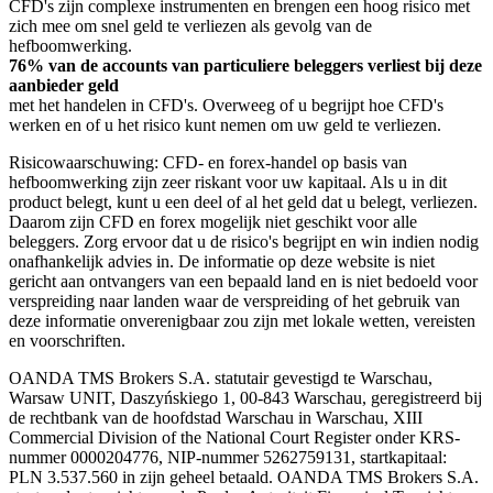
CFD's zijn complexe instrumenten en brengen een hoog risico met
zich mee om snel geld te verliezen als gevolg van de
hefboomwerking.
76% van de accounts van particuliere beleggers verliest bij deze
aanbieder geld
met het handelen in CFD's. Overweeg of u begrijpt hoe CFD's
werken en of u het risico kunt nemen om uw geld te verliezen.
Risicowaarschuwing: CFD- en forex-handel op basis van
hefboomwerking zijn zeer riskant voor uw kapitaal. Als u in dit
product belegt, kunt u een deel of al het geld dat u belegt, verliezen.
Daarom zijn CFD en forex mogelijk niet geschikt voor alle
beleggers. Zorg ervoor dat u de risico's begrijpt en win indien nodig
onafhankelijk advies in. De informatie op deze website is niet
gericht aan ontvangers van een bepaald land en is niet bedoeld voor
verspreiding naar landen waar de verspreiding of het gebruik van
deze informatie onverenigbaar zou zijn met lokale wetten, vereisten
en voorschriften.
OANDA TMS Brokers S.A. statutair gevestigd te Warschau,
Warsaw UNIT, Daszyńskiego 1, 00-843 Warschau, geregistreerd bij
de rechtbank van de hoofdstad Warschau in Warschau, XIII
Commercial Division of the National Court Register onder KRS-
nummer 0000204776, NIP-nummer 5262759131, startkapitaal:
PLN 3.537.560 in zijn geheel betaald. OANDA TMS Brokers S.A.