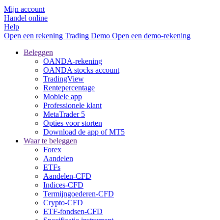
Mijn account
Handel online
Help
Open een rekening
Trading
Demo
Open een demo-rekening
Beleggen
OANDA-rekening
OANDA stocks account
TradingView
Rentepercentage
Mobiele app
Professionele klant
MetaTrader 5
Opties voor storten
Download de app of MT5
Waar te beleggen
Forex
Aandelen
ETFs
Aandelen-CFD
Indices-CFD
Termijngoederen-CFD
Crypto-CFD
ETF-fondsen-CFD