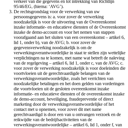
verkeer van die gegevens en tot intrekking van Richtlijn
95/46/EG, (hierna: ‘AVG’).
De rechtsgrondslag voor de verwerking van uw
persoonsgegevens is: a. voor zover de verwerking
noodzakelijk is voor de uitvoering van de Overeenkomst
inzake informatie- en educatieve diensten of de Overeenkomst
inzake de demo-account en voor het nemen van stappen
voorafgaand aan het sluiten van een overeenkomst – artikel 6,
lid 1, onder b), van de AVG; b. voor zover de
gegevensverwerking noodzakelijk is om de
verwerkingsverantwoordelijke in staat te stellen zijn wettelijke
verplichtingen na te komen, met name wat betreft de naleving
van de regelgeving – artikel 6, lid 1, onder c, van de AVG; c.
voor zover de verwerking noodzakelijk is voor doeleinden die
voortvloeien uit de gerechtvaardigde belangen van de
verwerkingsverantwoordelijke, zoals het verrichten van
noodzakelijke betalingen en het doen gelden van vorderingen
die voortvloeien uit de gesloten overeenkomst inzake
informatie- en educatieve diensten of de overeenkomst inzake
de demo-account, beveiliging, fraudepreventie of direct
marketing door de verwerkingsverantwoordelijke of het
contact met u opnemen, voor zover dit met name
gerechtvaardigd is door een van u ontvangen verzoek en de
reikwijdte van de bedrijfsactiviteiten van de
verwerkingsverantwoordelijke – artikel 6, lid 1, onder f, van