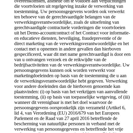
overeenkomsten, alsmede om te voldoen aan verplichtingen
die voortvloeien uit regelgeving inzake de verwerking van
toestemming. Uw persoonsgegevens worden ook verwerkt
ten behoeve van de gerechtvaardigde belangen van de
verwerkingsverantwoordelijke, zoals de uitoefening van
gerechtvaardigde contractuele vorderingen die voortvloeien
uit het Demo-accountcontract of het Contract voor informatie-
en educatieve diensten, beveiliging, fraudepreventie of de
direct marketing van de verwerkingsverantwoordelijke en het
contact met u opnemen in andere gevallen dan hierboven
gespecificeerd, waar dit met name gerechtvaardigd is door een
van u ontvangen verzoek en de reikwijdte van de
bedrijfsactiviteiten van de verwerkingsverantwoordelijke. Uw
persoonsgegevens kunnen ook worden verwerkt voor
marketingdoeleinden op basis van de toestemming die u aan
de verwerkingsverantwoordelijke hebt gegeven. Verwerking
voor andere doeleinden dan de hierboven genoemde kan
plaatsvinden: (i) op basis van het verkrijgen van aanvullende
toestemming, (ii) op basis van toepasselijke wetgeving, of (iii)
wanneer dit verenigbaar is met het doel waarvoor de
persoonsgegevens oorspronkelijk zijn verzameld (Artikel 6,
lid 4, van Verordening (EU) 2016/679 van het Europees
Parlement en de Raad van 27 april 2016 betreffende de
bescherming van natuurlijke personen in verband met de
verwerking van persoonsgegevens en betreffende het vrije