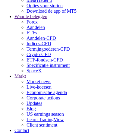
MetaTrader 5
Opties voor storten
Download de app of MT5
Waar te beleggen
Forex
Aandelen
ETFs
Aandelen-CFD
Indices-CFD
Termijngoederen-CFD
Crypto-CFD
ETF-fondsen-CFD
Specificatie instrument
SpaceX
Markt
Market news
Live-koersen
Economische agenda
Corporate actions
Updates
Blog
US earnings season
Learn TradingView
Client sentiment
Contact