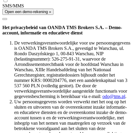
SMS/MMS
Open een demo-rekening »
Het privacybeleid van OANDA TMS Brokers S.A. – Demo-
account, informatie en educatieve dienst
De verwerkingsverantwoordelijke voor uw persoonsgegevens
is OANDA TMS Brokers S.A., gevestigd te Warschau, ul.
Rondo Daszyńskiego 1, 00-843 Warschau, NIP
(belastingnummer): 526-275-91-31, waarvoor de
Arrondissementsrechtbank voor de hoofdstad Warschau in
Warschau, XIIIe Handelsafdeling van het Nationaal
Gerechtsregister, registratiedossiers bijhoudt onder het
nummer KRS: 0000204776, met een aandelenkapitaal van 3
537 560 PLN (volledig gestort). De door de
verwerkingsverantwoordelijke aangestelde functionaris voor
gegevensbescherming is bereikbaar via e-mail:
odo@tms.pl
.
Uw persoonsgegevens worden verwerkt met het oog op het
sluiten en uitvoeren van de overeenkomst inzake informatie-
en educatieve diensten en de overeenkomst inzake de demo-
account tussen u en de verwerkingsverantwoordelijke, met
inbegrip van het nemen van maatregelen op verzoek van de
betrokkene voorafgaand aan het sluiten van deze