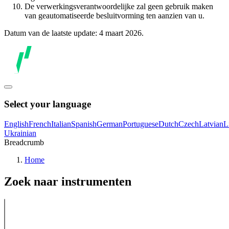
De verwerkingsverantwoordelijke zal geen gebruik maken
van geautomatiseerde besluitvorming ten aanzien van u.
Datum van de laatste update: 4 maart 2026.
Select your language
English
French
Italian
Spanish
German
Portuguese
Dutch
Czech
Latvian
L
Ukrainian
Breadcrumb
Home
Zoek naar instrumenten