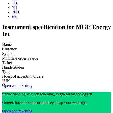
1D
7D
30D
6M
Instrument specification for MGE Energy
Inc
Name
Currency
Symbol
Minimale orderwaarde
Ticker
Handelstijden
Type
Hours of accepting orders
ISIN
Open een rekening
Snelle opening van een rekening, begin nu met beleggen
Ontdek hoe u de concurrentie een stap voor kunt zijn
Open een rekening