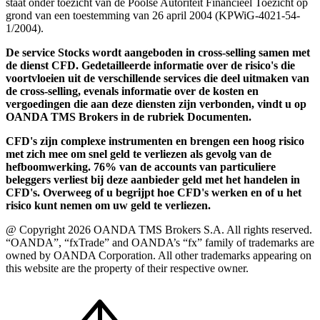
staat onder toezicht van de Poolse Autoriteit Financieel Toezicht op
grond van een toestemming van 26 april 2004 (KPWiG-4021-54-
1/2004).
De service Stocks wordt aangeboden in cross-selling samen met
de dienst CFD. Gedetailleerde informatie over de risico's die
voortvloeien uit de verschillende services die deel uitmaken van
de cross-selling, evenals informatie over de kosten en
vergoedingen die aan deze diensten zijn verbonden, vindt u op
OANDA TMS Brokers in de rubriek Documenten.
CFD's zijn complexe instrumenten en brengen een hoog risico
met zich mee om snel geld te verliezen als gevolg van de
hefboomwerking. 76% van de accounts van particuliere
beleggers verliest bij deze aanbieder geld met het handelen in
CFD's. Overweeg of u begrijpt hoe CFD's werken en of u het
risico kunt nemen om uw geld te verliezen.
@ Copyright 2026 OANDA TMS Brokers S.A. All rights reserved.
“OANDA”, “fxTrade” and OANDA’s “fx” family of trademarks are
owned by OANDA Corporation. All other trademarks appearing on
this website are the property of their respective owner.