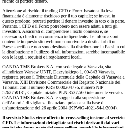
rischio di perdere denaro.
Attenzione al rischio: il trading CFD e Forex basato sulla leva
finanziaria è altamente rischioso per il tuo capitale; se investi in
questo prodotto, potresti perdere il denaro investito in toto o in parte.
Pertanto, i CFD e il Forex potrebbero non essere adatti a tutti gli
investitori. Assicurati di comprendere i rischi connessi e, se
necessario, chiedi una consulenza indipendente. Le informazioni
contenute in questo sito web non sono rivolte a destinatari di un
Paese specifico e non sono destinate alla distribuzione in Paesi in cui
la distribuzione o l'utilizzo di tali informazioni sarebbe incompatibile
con le leggi, i requisiti e i regolamenti locali.
OANDA TMS Brokers S.A. con sede legale a Varsavia, sita
all'indirizzo Warsaw UNIT, Daszyńskiego 1, 00-843 Varsavia,
registrata presso il Tribunale Distrettuale della Capitale di Varsavia a
Varsavia, XIII Divisione Commerciale del Registro Nazionale dei
Tribunali con il numero KRS 0000204776, numero NIP
5262759131, Capitale iniziale: PLN 3537,560 interamente versato.
OANDA TMS Brokers S.A. è soggetta alla supervisione
dell'Autorità di vigilanza finanziaria polacca sulla base di
un'autorizzazione del 26 aprile 2004 (KPWiG-4021-54-1/2004).
Il servizio Stocks viene offerto in cross-selling insieme al servizio
CFD. Le informazioni dettagliate sui rischi derivanti dai vari
servizi che fanno parte del cross-selling, nonché le informazioni