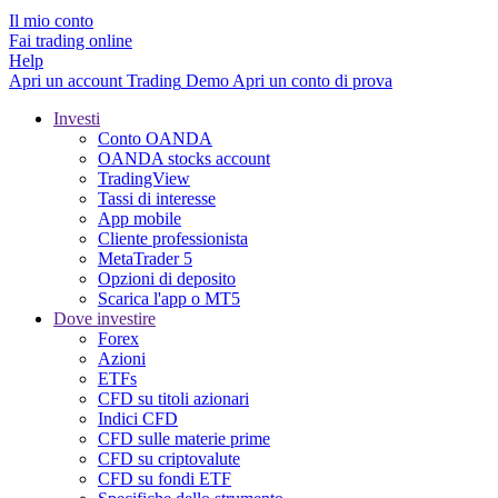
Il mio conto
Fai trading online
Help
Apri un account
Trading
Demo
Apri un conto di prova
Investi
Conto OANDA
OANDA stocks account
TradingView
Tassi di interesse
App mobile
Cliente professionista
MetaTrader 5
Opzioni di deposito
Scarica l'app o MT5
Dove investire
Forex
Azioni
ETFs
CFD su titoli azionari
Indici CFD
CFD sulle materie prime
CFD su criptovalute
CFD su fondi ETF