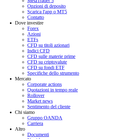
MetaTrader 5
Opzioni di deposito
Scarica l'app o MT5
Contatto
Dove investire
Forex
Azioni
ETFs
CFD su titoli azionari
Indici CFD
CFD sulle materie prime
CFD su criptovalute
CFD su fondi ETF
Specifiche dello strumento
Mercato
Corporate actions
Quotazioni in tempo reale
Rollover
Market news
Sentimento del cliente
Chi siamo
Gruppo OANDA
Carriera
Altro
Documenti