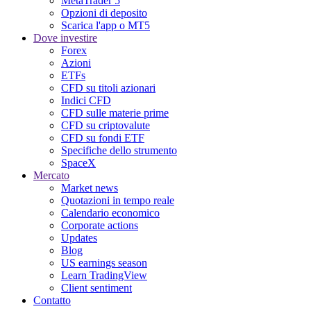
MetaTrader 5
Opzioni di deposito
Scarica l'app o MT5
Dove investire
Forex
Azioni
ETFs
CFD su titoli azionari
Indici CFD
CFD sulle materie prime
CFD su criptovalute
CFD su fondi ETF
Specifiche dello strumento
SpaceX
Mercato
Market news
Quotazioni in tempo reale
Calendario economico
Corporate actions
Updates
Blog
US earnings season
Learn TradingView
Client sentiment
Contatto