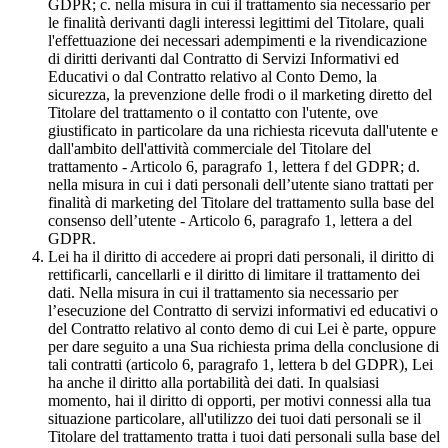
GDPR; c. nella misura in cui il trattamento sia necessario per
le finalità derivanti dagli interessi legittimi del Titolare, quali
l'effettuazione dei necessari adempimenti e la rivendicazione
di diritti derivanti dal Contratto di Servizi Informativi ed
Educativi o dal Contratto relativo al Conto Demo, la
sicurezza, la prevenzione delle frodi o il marketing diretto del
Titolare del trattamento o il contatto con l'utente, ove
giustificato in particolare da una richiesta ricevuta dall'utente e
dall'ambito dell'attività commerciale del Titolare del
trattamento - Articolo 6, paragrafo 1, lettera f del GDPR; d.
nella misura in cui i dati personali dell’utente siano trattati per
finalità di marketing del Titolare del trattamento sulla base del
consenso dell’utente - Articolo 6, paragrafo 1, lettera a del
GDPR.
Lei ha il diritto di accedere ai propri dati personali, il diritto di
rettificarli, cancellarli e il diritto di limitare il trattamento dei
dati. Nella misura in cui il trattamento sia necessario per
l’esecuzione del Contratto di servizi informativi ed educativi o
del Contratto relativo al conto demo di cui Lei è parte, oppure
per dare seguito a una Sua richiesta prima della conclusione di
tali contratti (articolo 6, paragrafo 1, lettera b del GDPR), Lei
ha anche il diritto alla portabilità dei dati. In qualsiasi
momento, hai il diritto di opporti, per motivi connessi alla tua
situazione particolare, all'utilizzo dei tuoi dati personali se il
Titolare del trattamento tratta i tuoi dati personali sulla base del