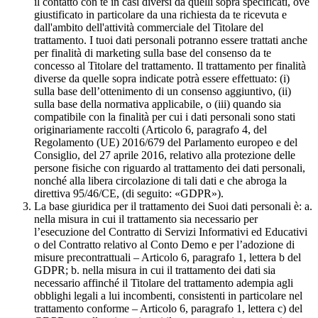
il contatto con te in casi diversi da quelli sopra specificati, ove
giustificato in particolare da una richiesta da te ricevuta e
dall'ambito dell'attività commerciale del Titolare del
trattamento. I tuoi dati personali potranno essere trattati anche
per finalità di marketing sulla base del consenso da te
concesso al Titolare del trattamento. Il trattamento per finalità
diverse da quelle sopra indicate potrà essere effettuato: (i)
sulla base dell’ottenimento di un consenso aggiuntivo, (ii)
sulla base della normativa applicabile, o (iii) quando sia
compatibile con la finalità per cui i dati personali sono stati
originariamente raccolti (Articolo 6, paragrafo 4, del
Regolamento (UE) 2016/679 del Parlamento europeo e del
Consiglio, del 27 aprile 2016, relativo alla protezione delle
persone fisiche con riguardo al trattamento dei dati personali,
nonché alla libera circolazione di tali dati e che abroga la
direttiva 95/46/CE, (di seguito: «GDPR»).
La base giuridica per il trattamento dei Suoi dati personali è: a.
nella misura in cui il trattamento sia necessario per
l’esecuzione del Contratto di Servizi Informativi ed Educativi
o del Contratto relativo al Conto Demo e per l’adozione di
misure precontrattuali – Articolo 6, paragrafo 1, lettera b del
GDPR; b. nella misura in cui il trattamento dei dati sia
necessario affinché il Titolare del trattamento adempia agli
obblighi legali a lui incombenti, consistenti in particolare nel
trattamento conforme – Articolo 6, paragrafo 1, lettera c) del