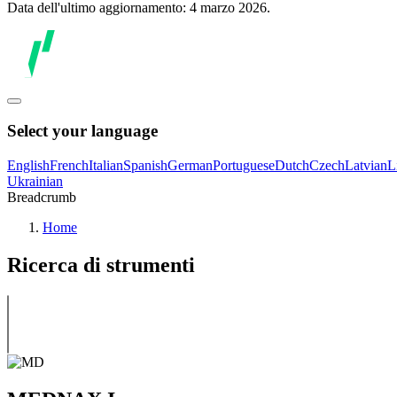
Data dell'ultimo aggiornamento: 4 marzo 2026.
Select your language
English
French
Italian
Spanish
German
Portuguese
Dutch
Czech
Latvian
L
Ukrainian
Breadcrumb
Home
Ricerca di strumenti