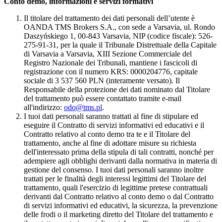
Conto demo, informazioni e servizi formativi
Il titolare del trattamento dei dati personali dell’utente è
OANDA TMS Brokers S.A., con sede a Varsavia, ul. Rondo
Daszyńskiego 1, 00-843 Varsavia, NIP (codice fiscale): 526-
275-91-31, per la quale il Tribunale Distrettuale della Capitale
di Varsavia a Varsavia, XIII Sezione Commerciale del
Registro Nazionale dei Tribunali, mantiene i fascicoli di
registrazione con il numero KRS: 0000204776, capitale
sociale di 3 537 560 PLN (interamente versato). Il
Responsabile della protezione dei dati nominato dal Titolare
del trattamento può essere contattato tramite e-mail
all'indirizzo:
odo@tms.pl
.
I tuoi dati personali saranno trattati al fine di stipulare ed
eseguire il Contratto di servizi informativi ed educativi e il
Contratto relativo al conto demo tra te e il Titolare del
trattamento, anche al fine di adottare misure su richiesta
dell'interessato prima della stipula di tali contratti, nonché per
adempiere agli obblighi derivanti dalla normativa in materia di
gestione del consenso. I tuoi dati personali saranno inoltre
trattati per le finalità degli interessi legittimi del Titolare del
trattamento, quali l'esercizio di legittime pretese contrattuali
derivanti dal Contratto relativo al conto demo o dal Contratto
di servizi informativi ed educativi, la sicurezza, la prevenzione
delle frodi o il marketing diretto del Titolare del trattamento e