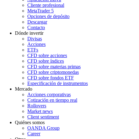
Cliente profesional
MetaTrader 5
Opciones de depósito
Descargar
Contacto
Dónde invertir
Divisas
Acciones
ETFs
CFD sobre acciones
CFD sobre índices
CFD sobre materias primas
CFD sobre criptomonedas
CFD sobre fondos ETF
Especificación de instrumentos
Mercado
Acciones corporativas
Cotización en tiempo real
Rollovers
Market news
Client sentiment
Quiénes somos
OANDA Group
Career