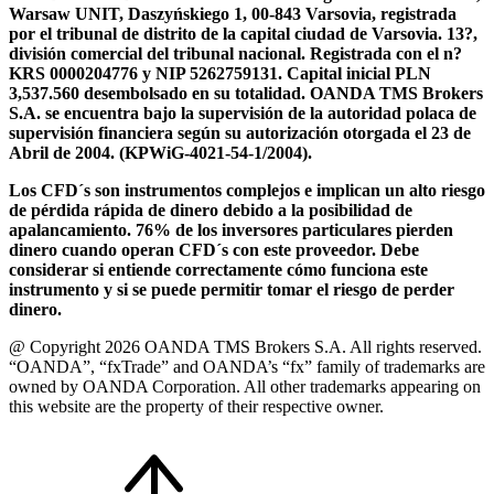
Warsaw UNIT, Daszyńskiego 1, 00-843 Varsovia, registrada
por el tribunal de distrito de la capital ciudad de Varsovia. 13?,
división comercial del tribunal nacional. Registrada con el n?
KRS 0000204776 y NIP 5262759131. Capital inicial PLN
3,537.560 desembolsado en su totalidad. OANDA TMS Brokers
S.A. se encuentra bajo la supervisión de la autoridad polaca de
supervisión financiera según su autorización otorgada el 23 de
Abril de 2004. (KPWiG-4021-54-1/2004).
Los CFD´s son instrumentos complejos e implican un alto riesgo
de pérdida rápida de dinero debido a la posibilidad de
apalancamiento. 76% de los inversores particulares pierden
dinero cuando operan CFD´s con este proveedor. Debe
considerar si entiende correctamente cómo funciona este
instrumento y si se puede permitir tomar el riesgo de perder
dinero.
@ Copyright 2026 OANDA TMS Brokers S.A. All rights reserved.
“OANDA”, “fxTrade” and OANDA’s “fx” family of trademarks are
owned by OANDA Corporation. All other trademarks appearing on
this website are the property of their respective owner.