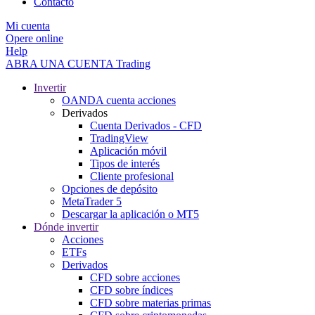
Contacto
Mi cuenta
Opere online
Help
ABRA UNA CUENTA
Trading
Invertir
OANDA cuenta acciones
Derivados
Cuenta Derivados - CFD
TradingView
Aplicación móvil
Tipos de interés
Cliente profesional
Opciones de depósito
MetaTrader 5
Descargar la aplicación o MT5
Dónde invertir
Acciones
ETFs
Derivados
CFD sobre acciones
CFD sobre índices
CFD sobre materias primas