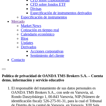
CFD sobre criptomonedas
CFD sobre fondos ETF
Divisas
Especificación de instrumentos derivados
Especificación de instrumentos
Mercado
Market News
Cotización en tiempo real
Calendario económico
Blog
Updates
Derivados
Acciones corporativas
Sentimiento del cliente
Contacto
Política de privacidad de OANDA TMS Brokers S.A. – Cuenta
demo, información y servicio educativo
El responsable del tratamiento de sus datos personales es
OANDA TMS Brokers S.A., con sede en Varsovia, ul.
Rondo Daszyńskiego 1, 00-843 Varsovia, NIP (Número de
identificación fiscal): 526-275-91-31, para la cual el Tribunal
de Distrito de la capital de Varsovia, en Varsovia, XIII Sala