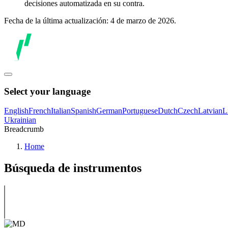
decisiones automatizada en su contra.
Fecha de la última actualización: 4 de marzo de 2026.
Select your language
English
French
Italian
Spanish
German
Portuguese
Dutch
Czech
Latvian
L
Ukrainian
Breadcrumb
Home
Búsqueda de instrumentos