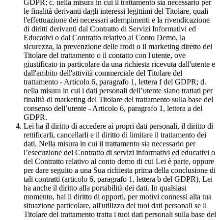
GDPR; c. nella misura in cui il trattamento sia necessario per
le finalità derivanti dagli interessi legittimi del Titolare, quali
l'effettuazione dei necessari adempimenti e la rivendicazione
di diritti derivanti dal Contratto di Servizi Informativi ed
Educativi o dal Contratto relativo al Conto Demo, la
sicurezza, la prevenzione delle frodi o il marketing diretto del
Titolare del trattamento o il contatto con l'utente, ove
giustificato in particolare da una richiesta ricevuta dall'utente e
dall'ambito dell'attività commerciale del Titolare del
trattamento - Articolo 6, paragrafo 1, lettera f del GDPR; d.
nella misura in cui i dati personali dell’utente siano trattati per
finalità di marketing del Titolare del trattamento sulla base del
consenso dell’utente - Articolo 6, paragrafo 1, lettera a del
GDPR.
Lei ha il diritto di accedere ai propri dati personali, il diritto di
rettificarli, cancellarli e il diritto di limitare il trattamento dei
dati. Nella misura in cui il trattamento sia necessario per
l’esecuzione del Contratto di servizi informativi ed educativi o
del Contratto relativo al conto demo di cui Lei è parte, oppure
per dare seguito a una Sua richiesta prima della conclusione di
tali contratti (articolo 6, paragrafo 1, lettera b del GDPR), Lei
ha anche il diritto alla portabilità dei dati. In qualsiasi
momento, hai il diritto di opporti, per motivi connessi alla tua
situazione particolare, all'utilizzo dei tuoi dati personali se il
Titolare del trattamento tratta i tuoi dati personali sulla base del