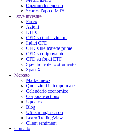
MetaTrader 5
Opzioni di deposito
Scarica l'app o MT5
Dove investire
Forex
Azioni
ETFs
CFD su titoli azionari
Indici CFD
CFD sulle materie prime
CFD su criptovalute
CFD su fondi ETF
Specifiche dello strumento
SpaceX
Mercato
Market news
Quotazioni in tempo reale
Calendario economico
Corporate actions
Updates
Blog
US earnings season
Learn TradingView
Client sentiment
Contatto