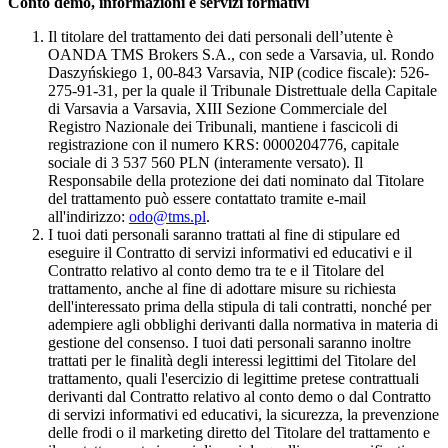
Conto demo, informazioni e servizi formativi
Il titolare del trattamento dei dati personali dell’utente è
OANDA TMS Brokers S.A., con sede a Varsavia, ul. Rondo
Daszyńskiego 1, 00-843 Varsavia, NIP (codice fiscale): 526-
275-91-31, per la quale il Tribunale Distrettuale della Capitale
di Varsavia a Varsavia, XIII Sezione Commerciale del
Registro Nazionale dei Tribunali, mantiene i fascicoli di
registrazione con il numero KRS: 0000204776, capitale
sociale di 3 537 560 PLN (interamente versato). Il
Responsabile della protezione dei dati nominato dal Titolare
del trattamento può essere contattato tramite e-mail
all'indirizzo:
odo@tms.pl
.
I tuoi dati personali saranno trattati al fine di stipulare ed
eseguire il Contratto di servizi informativi ed educativi e il
Contratto relativo al conto demo tra te e il Titolare del
trattamento, anche al fine di adottare misure su richiesta
dell'interessato prima della stipula di tali contratti, nonché per
adempiere agli obblighi derivanti dalla normativa in materia di
gestione del consenso. I tuoi dati personali saranno inoltre
trattati per le finalità degli interessi legittimi del Titolare del
trattamento, quali l'esercizio di legittime pretese contrattuali
derivanti dal Contratto relativo al conto demo o dal Contratto
di servizi informativi ed educativi, la sicurezza, la prevenzione
delle frodi o il marketing diretto del Titolare del trattamento e