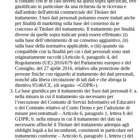
il contatto con te in casi diversi da quelli sopra specificati, ove
giustificato in particolare da una richiesta da te ricevuta e
dall'ambito dell'attività commerciale del Titolare del
trattamento. I tuoi dati personali potranno essere trattati anche
per finalità di marketing sulla base del consenso da te
concesso al Titolare del trattamento. Il trattamento per finalità
diverse da quelle sopra indicate potrà essere effettuato: (i)
sulla base dell’ottenimento di un consenso aggiuntivo, (ii)
sulla base della normativa applicabile, o (iii) quando sia
compatibile con la finalità per cui i dati personali sono stati
originariamente raccolti (Articolo 6, paragrafo 4, del
Regolamento (UE) 2016/679 del Parlamento europeo e del
Consiglio, del 27 aprile 2016, relativo alla protezione delle
persone fisiche con riguardo al trattamento dei dati personali,
nonché alla libera circolazione di tali dati e che abroga la
direttiva 95/46/CE, (di seguito: «GDPR»).
La base giuridica per il trattamento dei Suoi dati personali è: a.
nella misura in cui il trattamento sia necessario per
l’esecuzione del Contratto di Servizi Informativi ed Educativi
o del Contratto relativo al Conto Demo e per l’adozione di
misure precontrattuali – Articolo 6, paragrafo 1, lettera b del
GDPR; b. nella misura in cui il trattamento dei dati sia
necessario affinché il Titolare del trattamento adempia agli
obblighi legali a lui incombenti, consistenti in particolare nel
trattamento conforme – Articolo 6, paragrafo 1, lettera c) del