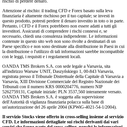
rischio di perdere denaro.
Attenzione al rischio: il trading CFD e Forex basato sulla leva
finanziaria è altamente rischioso per il tuo capitale; se investi in
questo prodotto, potresti perdere il denaro investito in toto o in parte.
Pertanto, i CFD e il Forex potrebbero non essere adatti a tutti gli
investitori. Assicurati di comprendere i rischi connessi e, se
necessario, chiedi una consulenza indipendente. Le informazioni
contenute in questo sito web non sono rivolte a destinatari di un
Paese specifico e non sono destinate alla distribuzione in Paesi in cui
la distribuzione o l'utilizzo di tali informazioni sarebbe incompatibile
con le leggi, i requisiti e i regolamenti locali.
OANDA TMS Brokers S.A. con sede legale a Varsavia, sita
all'indirizzo Warsaw UNIT, Daszyńskiego 1, 00-843 Varsavia,
registrata presso il Tribunale Distrettuale della Capitale di Varsavia a
Varsavia, XIII Divisione Commerciale del Registro Nazionale dei
Tribunali con il numero KRS 0000204776, numero NIP
5262759131, Capitale iniziale: PLN 3537,560 interamente versato.
OANDA TMS Brokers S.A. è soggetta alla supervisione
dell'Autorità di vigilanza finanziaria polacca sulla base di
un'autorizzazione del 26 aprile 2004 (KPWiG-4021-54-1/2004).
Il servizio Stocks viene offerto in cross-selling insieme al servizio
CFD. Le informazioni dettagliate sui rischi derivanti dai vari
servizi che fanno parte del cross-selling, nonché le informazioni