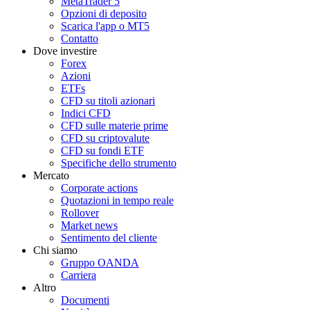
MetaTrader 5
Opzioni di deposito
Scarica l'app o MT5
Contatto
Dove investire
Forex
Azioni
ETFs
CFD su titoli azionari
Indici CFD
CFD sulle materie prime
CFD su criptovalute
CFD su fondi ETF
Specifiche dello strumento
Mercato
Corporate actions
Quotazioni in tempo reale
Rollover
Market news
Sentimento del cliente
Chi siamo
Gruppo OANDA
Carriera
Altro
Documenti