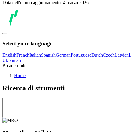
Data dell'ultimo aggiornamento: 4 marzo 2026.
Select your language
English
French
Italian
Spanish
German
Portuguese
Dutch
Czech
Latvian
L
Ukrainian
Breadcrumb
Home
Ricerca di strumenti