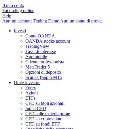
Il mio conto
Fai trading online
Help
Apri un account
Trading
Demo
Apri un conto di prova
Investi
Conto OANDA
OANDA stocks account
TradingView
Tassi di interesse
App mobile
Cliente professionista
MetaTrader 5
Opzioni di deposito
Scarica l'app o MT5
Dove investire
Forex
Azioni
ETFs
CFD su titoli azionari
Indici CFD
CFD sulle materie prime
CFD su criptovalute
CFD su fondi ETF