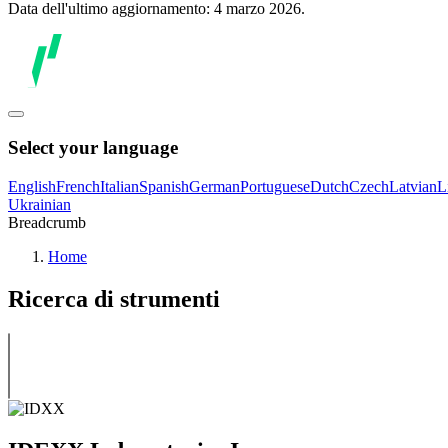
Data dell'ultimo aggiornamento: 4 marzo 2026.
Select your language
English
French
Italian
Spanish
German
Portuguese
Dutch
Czech
Latvian
L
Ukrainian
Breadcrumb
Home
Ricerca di strumenti