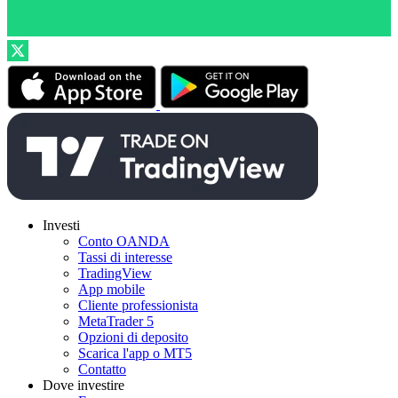
Investi
Conto OANDA
Tassi di interesse
TradingView
App mobile
Cliente professionista
MetaTrader 5
Opzioni di deposito
Scarica l'app o MT5
Contatto
Dove investire