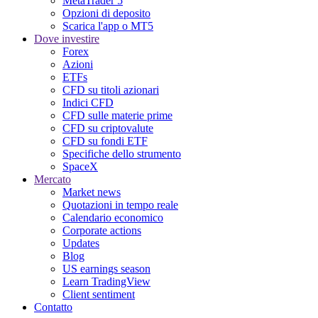
MetaTrader 5
Opzioni di deposito
Scarica l'app o MT5
Dove investire
Forex
Azioni
ETFs
CFD su titoli azionari
Indici CFD
CFD sulle materie prime
CFD su criptovalute
CFD su fondi ETF
Specifiche dello strumento
SpaceX
Mercato
Market news
Quotazioni in tempo reale
Calendario economico
Corporate actions
Updates
Blog
US earnings season
Learn TradingView
Client sentiment
Contatto