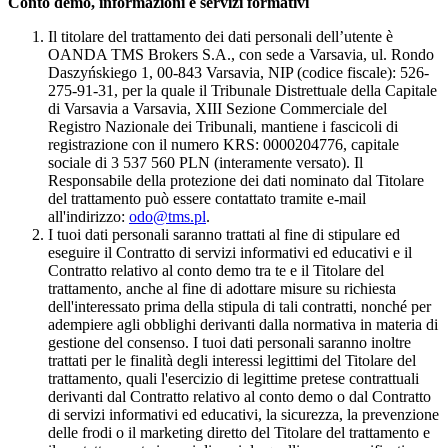
Conto demo, informazioni e servizi formativi
Il titolare del trattamento dei dati personali dell’utente è
OANDA TMS Brokers S.A., con sede a Varsavia, ul. Rondo
Daszyńskiego 1, 00-843 Varsavia, NIP (codice fiscale): 526-
275-91-31, per la quale il Tribunale Distrettuale della Capitale
di Varsavia a Varsavia, XIII Sezione Commerciale del
Registro Nazionale dei Tribunali, mantiene i fascicoli di
registrazione con il numero KRS: 0000204776, capitale
sociale di 3 537 560 PLN (interamente versato). Il
Responsabile della protezione dei dati nominato dal Titolare
del trattamento può essere contattato tramite e-mail
all'indirizzo:
odo@tms.pl
.
I tuoi dati personali saranno trattati al fine di stipulare ed
eseguire il Contratto di servizi informativi ed educativi e il
Contratto relativo al conto demo tra te e il Titolare del
trattamento, anche al fine di adottare misure su richiesta
dell'interessato prima della stipula di tali contratti, nonché per
adempiere agli obblighi derivanti dalla normativa in materia di
gestione del consenso. I tuoi dati personali saranno inoltre
trattati per le finalità degli interessi legittimi del Titolare del
trattamento, quali l'esercizio di legittime pretese contrattuali
derivanti dal Contratto relativo al conto demo o dal Contratto
di servizi informativi ed educativi, la sicurezza, la prevenzione
delle frodi o il marketing diretto del Titolare del trattamento e