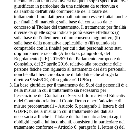
il contatto con te in casi diversi da quelli sopra specificati, ove
giustificato in particolare da una richiesta da te ricevuta e
dall'ambito dell'attività commerciale del Titolare del
trattamento. I tuoi dati personali potranno essere trattati anche
per finalità di marketing sulla base del consenso da te
concesso al Titolare del trattamento. Il trattamento per finalità
diverse da quelle sopra indicate potrà essere effettuato: (i)
sulla base dell’ottenimento di un consenso aggiuntivo, (ii)
sulla base della normativa applicabile, o (iii) quando sia
compatibile con la finalità per cui i dati personali sono stati
originariamente raccolti (Articolo 6, paragrafo 4, del
Regolamento (UE) 2016/679 del Parlamento europeo e del
Consiglio, del 27 aprile 2016, relativo alla protezione delle
persone fisiche con riguardo al trattamento dei dati personali,
nonché alla libera circolazione di tali dati e che abroga la
direttiva 95/46/CE, (di seguito: «GDPR»).
La base giuridica per il trattamento dei Suoi dati personali è: a.
nella misura in cui il trattamento sia necessario per
l’esecuzione del Contratto di Servizi Informativi ed Educativi
o del Contratto relativo al Conto Demo e per l’adozione di
misure precontrattuali – Articolo 6, paragrafo 1, lettera b del
GDPR; b. nella misura in cui il trattamento dei dati sia
necessario affinché il Titolare del trattamento adempia agli
obblighi legali a lui incombenti, consistenti in particolare nel
trattamento conforme – Articolo 6, paragrafo 1, lettera c) del