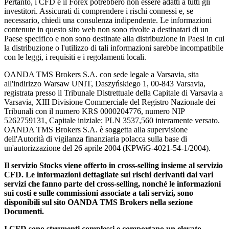
Pertanto, i CFD e il Forex potrebbero non essere adatti a tutti gli
investitori. Assicurati di comprendere i rischi connessi e, se
necessario, chiedi una consulenza indipendente. Le informazioni
contenute in questo sito web non sono rivolte a destinatari di un
Paese specifico e non sono destinate alla distribuzione in Paesi in cui
la distribuzione o l'utilizzo di tali informazioni sarebbe incompatibile
con le leggi, i requisiti e i regolamenti locali.
OANDA TMS Brokers S.A. con sede legale a Varsavia, sita
all'indirizzo Warsaw UNIT, Daszyńskiego 1, 00-843 Varsavia,
registrata presso il Tribunale Distrettuale della Capitale di Varsavia a
Varsavia, XIII Divisione Commerciale del Registro Nazionale dei
Tribunali con il numero KRS 0000204776, numero NIP
5262759131, Capitale iniziale: PLN 3537,560 interamente versato.
OANDA TMS Brokers S.A. è soggetta alla supervisione
dell'Autorità di vigilanza finanziaria polacca sulla base di
un'autorizzazione del 26 aprile 2004 (KPWiG-4021-54-1/2004).
Il servizio Stocks viene offerto in cross-selling insieme al servizio
CFD. Le informazioni dettagliate sui rischi derivanti dai vari
servizi che fanno parte del cross-selling, nonché le informazioni
sui costi e sulle commissioni associate a tali servizi, sono
disponibili sul sito OANDA TMS Brokers nella sezione
Documenti.
I CFD sono strumenti complessi e comportano un elevato