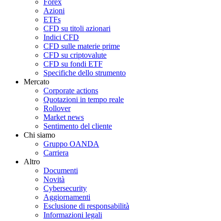
Forex
Azioni
ETFs
CFD su titoli azionari
Indici CFD
CFD sulle materie prime
CFD su criptovalute
CFD su fondi ETF
Specifiche dello strumento
Mercato
Corporate actions
Quotazioni in tempo reale
Rollover
Market news
Sentimento del cliente
Chi siamo
Gruppo OANDA
Carriera
Altro
Documenti
Novità
Cybersecurity
Aggiornamenti
Esclusione di responsabilità
Informazioni legali