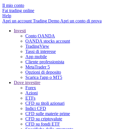
Il mio conto
Fai trading online
Help
Apri un account
Trading
Demo
Apri un conto di prova
Investi
Conto OANDA
OANDA stocks account
TradingView
Tassi di interesse
App mobile
Cliente professionista
MetaTrader 5
Opzioni di deposito
Scarica l'app o MT5
Dove investire
Forex
Azioni
ETFs
CFD su titoli azionari
Indici CFD
CFD sulle materie prime
CFD su criptovalute
CFD su fondi ETF