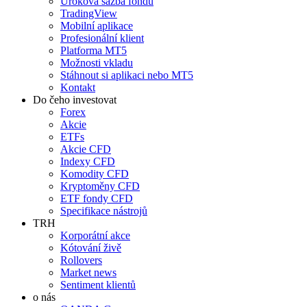
Úroková sazba fondů
TradingView
Mobilní aplikace
Profesionální klient
Platforma MT5
Možnosti vkladu
Stáhnout si aplikaci nebo MT5
Kontakt
Do čeho investovat
Forex
Akcie
ETFs
Akcie CFD
Indexy CFD
Komodity CFD
Kryptoměny CFD
ETF fondy CFD
Specifikace nástrojů
TRH
Korporátní akce
Kótování živě
Rollovers
Market news
Sentiment klientů
o nás