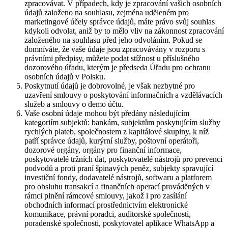
zpracovávat. V případech, kdy je zpracování vašich osobních
údajů založeno na souhlasu, zejména uděleném pro
marketingové účely správce údajů, máte právo svůj souhlas
kdykoli odvolat, aniž by to mělo vliv na zákonnost zpracování
založeného na souhlasu před jeho odvoláním. Pokud se
domníváte, že vaše údaje jsou zpracovávány v rozporu s
právními předpisy, můžete podat stížnost u příslušného
dozorového úřadu, kterým je předseda Úřadu pro ochranu
osobních údajů v Polsku.
Poskytnutí údajů je dobrovolné, je však nezbytné pro
uzavření smlouvy o poskytování informačních a vzdělávacích
služeb a smlouvy o demo účtu.
Vaše osobní údaje mohou být předány následujícím
kategoriím subjektů: bankám, subjektům poskytujícím služby
rychlých plateb, společnostem z kapitálové skupiny, k níž
patří správce údajů, kurýrní služby, poštovní operátoři,
dozorové orgány, orgány pro finanční informace,
poskytovatelé tržních dat, poskytovatelé nástrojů pro prevenci
podvodů a proti praní špinavých peněz, subjekty spravující
investiční fondy, dodavatelé nástrojů, softwaru a platforem
pro obsluhu transakcí a finančních operací prováděných v
rámci plnění rámcové smlouvy, jakož i pro zasílání
obchodních informací prostřednictvím elektronické
komunikace, právní poradci, auditorské společnosti,
poradenské společnosti, poskytovatel aplikace WhatsApp a