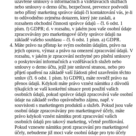
uzavřené smlouvy o informačních a vzdělávacích službách
nebo smlouvy o demo účtu, bezpečnost, prevence podvodů
nebo přímý marketing správce údajů či kontaktování vás, je-li
to odůvodněno zejména dotazem, který jste zaslali, a
rozsahem obchodní činnosti správce údajů – čl. 6 odst. 1
písm. f) GDPR; d. v rozsahu, v jakém jsou vaše osobní údaje
zpracovávány pro marketingové účely správce údajů na
základě vašeho souhlasu – čl. 6 odst. 1 písm. a) GDPR.
Máte právo na přístup ke svým osobním údajům, právo na
jejich opravu, výmaz a právo na omezení zpracování údajů. V
rozsahu, v jakém je zpracování nezbytné pro plnění smlouvy
o poskytování informačních a vzdělávacích služeb nebo
smlouvy o demo účtu, jejíž jste smluvní stranou, nebo pro
přijetí opatření na základě vaší žádosti před uzavřením těchto
smluv (čl. 6 odst. 1 písm. b) GDPR), máte rovněž právo na
přenos údajů. Kdykoli máte právo vznést námitku z důvodů
týkajících se vaší konkrétní situace proti použití vašich
osobních údajů, pokud správce údajů zpracovává vaše osobní
údaje na základě svého oprávněného zájmu, např. v
souvislosti s marketingem produktů a služeb. Pokud jsou vaše
osobní údaje zpracovávány pro marketingové účely, máte
právo kdykoli vznést námitku proti zpracování vašich
osobních údajů pro takový marketing, včetně profilování.
Pokud vznesete námitku proti zpracování pro marketingové
účely, nebudeme již moci vaše osobní údaje pro tyto účely