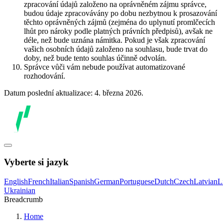
zpracování údajů založeno na oprávněném zájmu správce,
budou údaje zpracovávány po dobu nezbytnou k prosazování
těchto oprávněných zájmů (zejména do uplynutí promlčecích
lhůt pro nároky podle platných právních předpisů), avšak ne
déle, než bude uznána námitka. Pokud je však zpracování
vašich osobních údajů založeno na souhlasu, bude trvat do
doby, než bude tento souhlas účinně odvolán.
Správce vůči vám nebude používat automatizované
rozhodování.
Datum poslední aktualizace: 4. března 2026.
Vyberte si jazyk
English
French
Italian
Spanish
German
Portuguese
Dutch
Czech
Latvian
L
Ukrainian
Breadcrumb
Home