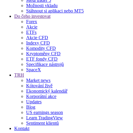
Meta trader 5
Možnosti vkladu
Stáhnout si aplikaci nebo MT5
Do čeho investovat
Forex
Akcie
ETFs
Akcie CFD
Indexy CFD
Komodity CFD
Kryptoměny CFD
ETF fondy CFD
Specifikace nástrojů
SpaceX
TRH
Market news
Kótování živě
Ekonomický kalendář
Korporátní akce
Updates
Blog
US earnings season
Learn TradingView
Sentiment klientů
Kontakt