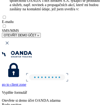
společnosti OANDA TMS Brokers S.A. týkající se produktů
a služeb, např. novinek a propagačních akcí, které mi budou
zasílány na kontaktní údaje, jež jsem uvedl/a v:
E-mailu
SMS/MMS
OTEVŘÍT DEMO ÚČET »
go to client zone
Vyplňte formulář
Otevřete si demo účet OANDA zdarma
Rodo section