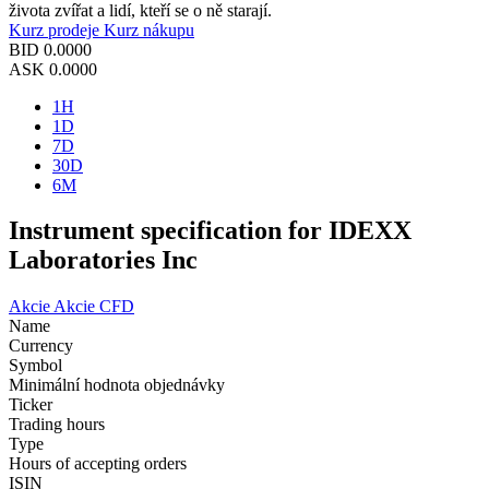
života zvířat a lidí, kteří se o ně starají.
Kurz prodeje
Kurz nákupu
BID
0.0000
ASK
0.0000
1H
1D
7D
30D
6M
Instrument specification for IDEXX
Laboratories Inc
Akcie
Akcie CFD
Name
Currency
Symbol
Minimální hodnota objednávky
Ticker
Trading hours
Type
Hours of accepting orders
ISIN