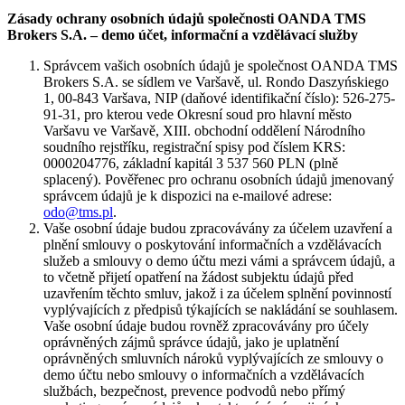
Zásady ochrany osobních údajů společnosti OANDA TMS
Brokers S.A. – demo účet, informační a vzdělávací služby
Správcem vašich osobních údajů je společnost OANDA TMS
Brokers S.A. se sídlem ve Varšavě, ul. Rondo Daszyńskiego
1, 00-843 Varšava, NIP (daňové identifikační číslo): 526-275-
91-31, pro kterou vede Okresní soud pro hlavní město
Varšavu ve Varšavě, XIII. obchodní oddělení Národního
soudního rejstříku, registrační spisy pod číslem KRS:
0000204776, základní kapitál 3 537 560 PLN (plně
splacený). Pověřenec pro ochranu osobních údajů jmenovaný
správcem údajů je k dispozici na e-mailové adrese:
odo@tms.pl
.
Vaše osobní údaje budou zpracovávány za účelem uzavření a
plnění smlouvy o poskytování informačních a vzdělávacích
služeb a smlouvy o demo účtu mezi vámi a správcem údajů, a
to včetně přijetí opatření na žádost subjektu údajů před
uzavřením těchto smluv, jakož i za účelem splnění povinností
vyplývajících z předpisů týkajících se nakládání se souhlasem.
Vaše osobní údaje budou rovněž zpracovávány pro účely
oprávněných zájmů správce údajů, jako je uplatnění
oprávněných smluvních nároků vyplývajících ze smlouvy o
demo účtu nebo smlouvy o informačních a vzdělávacích
službách, bezpečnost, prevence podvodů nebo přímý