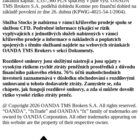
základní kapitál: 3,537,560 PLN splacený v plné výši. OANDA
TMS Brokers S.A. podléhá dohledu Komise pro finanční dohled na
základě povolení ze dne 26. dubna (KPWiG-4021-54-1/2004).
Služba Stocks je nabízena v rámci křížového prodeje spolu se
službou CFD. Podrobné informace týkající se rizik
vyplývajících z jednotlivých služeb nabízených v rámci
křížového prodeje a informace o nákladech a poplatcích
spojených s těmito službami najdete na webových stránkách
OANDA TMS Brokers v sekci Dokumenty.
Rozdílové smlouvy jsou složitými nástroji a jsou spjaty s
vysokým rizikem rychlé ztráty peněžních prostředků z důvodu
finančního pákového efektu. 76% účtů maloobchodních
investorů zaznamenává v důsledku obchodování s rozdílovými
smlouvami u tohoto dodavatele ztráty. Zamyslete se, zda
chápete, jak fungují rozdílové smlouvy, a zda si můžete dovolit
riziko vysoké riziko ztráty peněz.
@ Copyright 2026 OANDA TMS Brokers S.A. All rights reserved.
“OANDA”, “fxTrade” and OANDA’s “fx” family of trademarks are
owned by OANDA Corporation. All other trademarks appearing on
this website are the property of their respective owner.