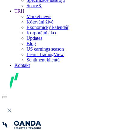
Specifikace nástrojů
SpaceX
TRH
Market news
Kótování živě
Ekonomický kalendář
Korporátní akce
Updates
Blog
US earnings season
Learn TradingView
Sentiment klientů
Kontakt