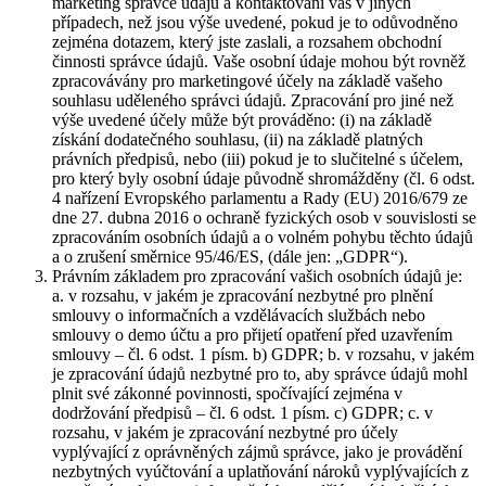
marketing správce údajů a kontaktování vás v jiných
případech, než jsou výše uvedené, pokud je to odůvodněno
zejména dotazem, který jste zaslali, a rozsahem obchodní
činnosti správce údajů. Vaše osobní údaje mohou být rovněž
zpracovávány pro marketingové účely na základě vašeho
souhlasu uděleného správci údajů. Zpracování pro jiné než
výše uvedené účely může být prováděno: (i) na základě
získání dodatečného souhlasu, (ii) na základě platných
právních předpisů, nebo (iii) pokud je to slučitelné s účelem,
pro který byly osobní údaje původně shromážděny (čl. 6 odst.
4 nařízení Evropského parlamentu a Rady (EU) 2016/679 ze
dne 27. dubna 2016 o ochraně fyzických osob v souvislosti se
zpracováním osobních údajů a o volném pohybu těchto údajů
a o zrušení směrnice 95/46/ES, (dále jen: „GDPR“).
Právním základem pro zpracování vašich osobních údajů je:
a. v rozsahu, v jakém je zpracování nezbytné pro plnění
smlouvy o informačních a vzdělávacích službách nebo
smlouvy o demo účtu a pro přijetí opatření před uzavřením
smlouvy – čl. 6 odst. 1 písm. b) GDPR; b. v rozsahu, v jakém
je zpracování údajů nezbytné pro to, aby správce údajů mohl
plnit své zákonné povinnosti, spočívající zejména v
dodržování předpisů – čl. 6 odst. 1 písm. c) GDPR; c. v
rozsahu, v jakém je zpracování nezbytné pro účely
vyplývající z oprávněných zájmů správce, jako je provádění
nezbytných vyúčtování a uplatňování nároků vyplývajících z