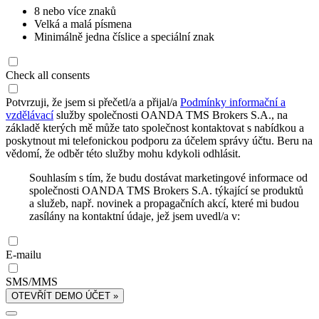
8 nebo více znaků
Velká a malá písmena
Minimálně jedna číslice a speciální znak
Check all consents
Potvrzuji, že jsem si přečetl/a a přijal/a
Podmínky informační a
vzdělávací
služby společnosti OANDA TMS Brokers S.A., na
základě kterých mě může tato společnost kontaktovat s nabídkou a
poskytnout mi telefonickou podporu za účelem správy účtu. Beru na
vědomí, že odběr této služby mohu kdykoli odhlásit.
Souhlasím s tím, že budu dostávat marketingové informace od
společnosti OANDA TMS Brokers S.A. týkající se produktů
a služeb, např. novinek a propagačních akcí, které mi budou
zasílány na kontaktní údaje, jež jsem uvedl/a v:
E-mailu
SMS/MMS
OTEVŘÍT DEMO ÚČET »