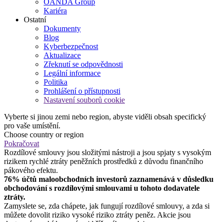
OANDA Group
Kariéra
Ostatní
Dokumenty
Blog
Kyberbezpečnost
Aktualizace
Zřeknutí se odpovědnosti
Legální informace
Politika
Prohlášení o přístupnosti
Nastavení souborů cookie
Vyberte si jinou zemi nebo region, abyste viděli obsah specifický
pro vaše umístění.
Choose country or region
Pokračovat
Rozdílové smlouvy jsou složitými nástroji a jsou spjaty s vysokým
rizikem rychlé ztráty peněžních prostředků z důvodu finančního
pákového efektu.
76% účtů maloobchodních investorů zaznamenává v důsledku
obchodování s rozdílovými smlouvami u tohoto dodavatele
ztráty.
Zamyslete se, zda chápete, jak fungují rozdílové smlouvy, a zda si
můžete dovolit riziko vysoké riziko ztráty peněz. Akcie jsou