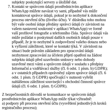
subjekty poskytující servery a úložiště dat.
Kontakt se správcem údajů prostřednictvím aplikace
WhatsApp můžete navázat vy sami, případně vás může
kontaktovat správce údajů, pokud je to nezbytné k dokončení
procesu otevření účtu (živého účtu). V důsledku toho mohou
být vaše osobní údaje předány správci údajů (v závislosti na
vašem nastavení soukromí v aplikaci WhatsApp) ve formě
vaší profilové fotografie a telefonního čísla. Správce údajů vás
může požádat o poskytnutí dalších osobních údajů pouze v
případě, že je to nezbytné k zodpovězení vašeho dotazu nebo
k vyřízení záležitosti, které se kontakt týká. V závislosti na
situaci bude právním základem pro zpracování údajů
nezbytnost zpracování za účelem přijetí opatření na žádost
subjektu údajů před uzavřením smlouvy nebo dohody
uzavřené mezi vámi a správcem údajů v souladu s předpisy
Informační a vzdělávací služby (čl. 6 odst. 1 písm. b) GDPR);
a v ostatních případech oprávněný zájem správce údajů (čl. 6
odst. 1 písm. f) GDPR) spočívající v nutnosti vyřešit
nahlášenou záležitost související s obchodní činností správce
údajů (čl. 6 odst. 1 písm. f) GDPR).
Z bezpečnostních důvodů se komunikace se správcem údajů
prostřednictvím aplikace WhatsApp může týkat výhradně:
a) podpory při procesu otevření účtu (vysvětlení jednotlivých kroků
registračního procesu);