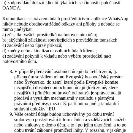
b) zodpovídání dotazů klientů týkajících se činnosti společnosti
OANDA.
Komunikace s správcem údajů prostřednictvím aplikace WhatsApp
nikdy nebude obsahovat žádné odkazy ani přílohy a nebude se
mimo jiné týkat:
a) zůstatku vašich prostředků na hotovostním účtu;
b) jakýchkoli záležitostí souvisejících s prováděním transakcí;
c) zadávání nebo úprav příkazů;
d) změny nebo aktualizace osobních údajů klienta;
e) zadávání pokynů k vkladu nebo výběru prostředků na/z
hotovostního účtu.
V případě předávání osobních údajů do třetích zemí, tj.
příjemcům se sídlem mimo Evropský hospodářský prostor
nebo Švýcarsko, do zemí, které podle Evropské komise
nezajišťují dostatečnou ochranu údajů (třetí země, které
nezajišťují přiměřenou úroveň ochrany), je správce údajů
předává s využitím mechanismů v souladu s platnými
právními předpisy, mezi něž patří mimo jiné „standardní
smluvní doložky“ EU.
Vaše osobní údaje budou uchovávány po dobu trvání
smlouvy o poskytování informačních a vzdělávacích služeb
nebo smlouvy o demo účtu, a to i po jejím ukončení, a to po
dobu trvání zákonné promlčecí lhůty. V rozsahu, v jakém je