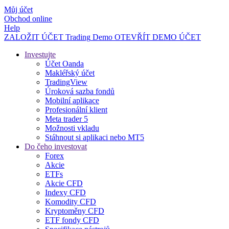
Můj účet
Obchod online
Help
ZALOŽIT ÚČET
Trading
Demo
OTEVŘÍT DEMO ÚČET
Investujte
Účet Oanda
Makléřský účet
TradingView
Úroková sazba fondů
Mobilní aplikace
Profesionální klient
Meta trader 5
Možnosti vkladu
Stáhnout si aplikaci nebo MT5
Do čeho investovat
Forex
Akcie
ETFs
Akcie CFD
Indexy CFD
Komodity CFD
Kryptoměny CFD
ETF fondy CFD