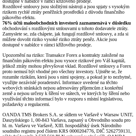
dostupné v nabídce v rámci křížového prodeje.
Rozdílové smlouvy jsou složitými nástroji a jsou spjaty s vysokým
rizikem rychlé ztráty peněžních prostředků z důvodu finančního
pákového efektu.
76% účtů maloobchodních investorů zaznamenává v důsledku
obchodování s rozdílovými smlouvami u tohoto dodavatele ztráty.
Zamyslete se, zda chápete, jak fungují rozdílové smlouvy, a zda si
můžete dovolit riziko vysoké riziko ztráty peněz. Akcie jsou
dostupné v nabídce v rámci křížového prodeje.
Upozornění na riziko: Transakce Forex a kontrakty založené na
finančním pákovém efektu jsou vysoce rizikové pro Váš kapitál,
jelikož ztráty mohou převyšovat vklad. Rozdílové smlouvy a Forex
proto nemusí být vhodné pro všechny investory. Ujistěte se, že
rozumíte rizikům, která jsou s nimi spojeny, a pokud je to nezbytné,
využijte nezávislé poradenství. Informace uvedené na těchto
webových stránkách nejsou adresovány příjemcům z konkrétní
země a nejsou určeny k šíření ve státech, ve kterých by šíření nebo
využívání těchto informací bylo v rozporu s místní legislativou,
požadavky a regulacemi.
OANDA TMS Brokers S.A. se sídlem ve Varšavě v Warsaw UNIT,
Daszyńskiego 1, 00-843 Varšava, zapsaný u Obvodního soudu pro
hl. m. Varšavu ve Varšavě, XIII. hospodářský úsek Národního
soudního registru pod číslem KRS 0000204776, DIČ 5262759131,