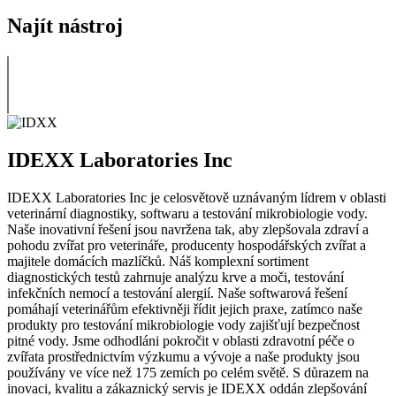
Najít nástroj
IDEXX Laboratories Inc
IDEXX Laboratories Inc je celosvětově uznávaným lídrem v oblasti
veterinární diagnostiky, softwaru a testování mikrobiologie vody.
Naše inovativní řešení jsou navržena tak, aby zlepšovala zdraví a
pohodu zvířat pro veterináře, producenty hospodářských zvířat a
majitele domácích mazlíčků. Náš komplexní sortiment
diagnostických testů zahrnuje analýzu krve a moči, testování
infekčních nemocí a testování alergií. Naše softwarová řešení
pomáhají veterinářům efektivněji řídit jejich praxe, zatímco naše
produkty pro testování mikrobiologie vody zajišťují bezpečnost
pitné vody. Jsme odhodláni pokročit v oblasti zdravotní péče o
zvířata prostřednictvím výzkumu a vývoje a naše produkty jsou
používány ve více než 175 zemích po celém světě. S důrazem na
inovaci, kvalitu a zákaznický servis je IDEXX oddán zlepšování