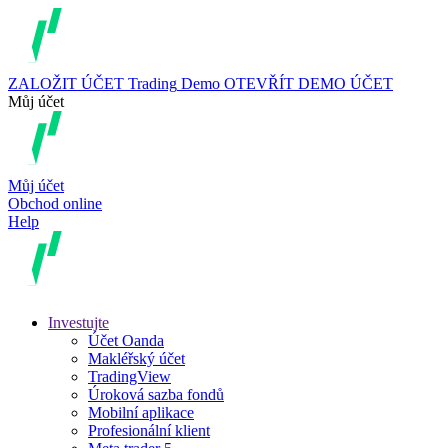
ZALOŽIT ÚČET
Trading
Demo
OTEVŘÍT DEMO ÚČET
Můj účet
Můj účet
Obchod online
Help
Investujte
Účet Oanda
Makléřský účet
TradingView
Úroková sazba fondů
Mobilní aplikace
Profesionální klient