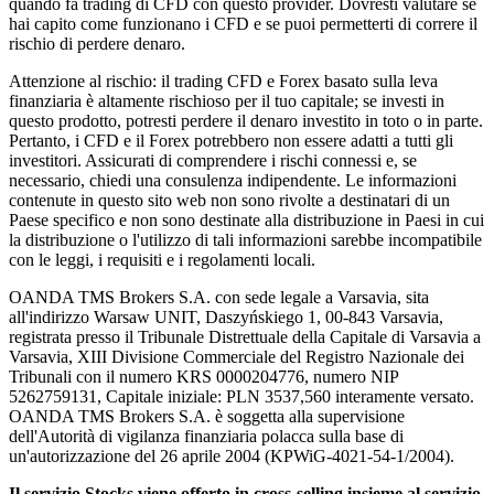
quando fa trading di CFD con questo provider. Dovresti valutare se
hai capito come funzionano i CFD e se puoi permetterti di correre il
rischio di perdere denaro.
Attenzione al rischio: il trading CFD e Forex basato sulla leva
finanziaria è altamente rischioso per il tuo capitale; se investi in
questo prodotto, potresti perdere il denaro investito in toto o in parte.
Pertanto, i CFD e il Forex potrebbero non essere adatti a tutti gli
investitori. Assicurati di comprendere i rischi connessi e, se
necessario, chiedi una consulenza indipendente. Le informazioni
contenute in questo sito web non sono rivolte a destinatari di un
Paese specifico e non sono destinate alla distribuzione in Paesi in cui
la distribuzione o l'utilizzo di tali informazioni sarebbe incompatibile
con le leggi, i requisiti e i regolamenti locali.
OANDA TMS Brokers S.A. con sede legale a Varsavia, sita
all'indirizzo Warsaw UNIT, Daszyńskiego 1, 00-843 Varsavia,
registrata presso il Tribunale Distrettuale della Capitale di Varsavia a
Varsavia, XIII Divisione Commerciale del Registro Nazionale dei
Tribunali con il numero KRS 0000204776, numero NIP
5262759131, Capitale iniziale: PLN 3537,560 interamente versato.
OANDA TMS Brokers S.A. è soggetta alla supervisione
dell'Autorità di vigilanza finanziaria polacca sulla base di
un'autorizzazione del 26 aprile 2004 (KPWiG-4021-54-1/2004).
Il servizio Stocks viene offerto in cross-selling insieme al servizio