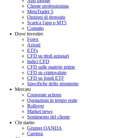
App mobile
Cliente professionista
MetaTrader 5
Opzioni di deposito
Scarica l'app o MT5
Contatto
Dove investire
Forex
Azioni
ETFs
CFD su titoli azionari
Indici CFD
CFD sulle materie prime
CFD su criptovalute
CFD su fondi ETF
Specifiche dello strumento
Mercato
Corporate actions
Quotazioni in tempo reale
Rollover
Market news
Sentimento del cliente
Chi siamo
Gruppo OANDA
Carriera