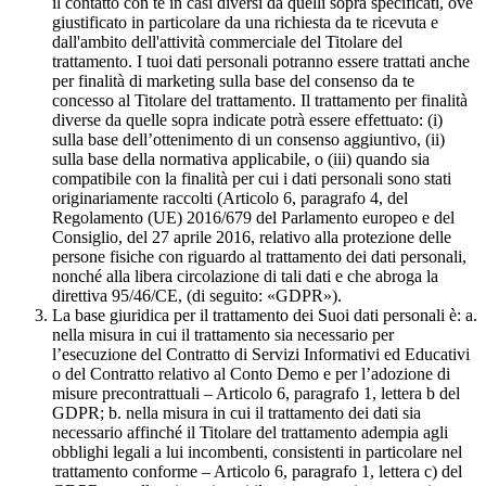
il contatto con te in casi diversi da quelli sopra specificati, ove
giustificato in particolare da una richiesta da te ricevuta e
dall'ambito dell'attività commerciale del Titolare del
trattamento. I tuoi dati personali potranno essere trattati anche
per finalità di marketing sulla base del consenso da te
concesso al Titolare del trattamento. Il trattamento per finalità
diverse da quelle sopra indicate potrà essere effettuato: (i)
sulla base dell’ottenimento di un consenso aggiuntivo, (ii)
sulla base della normativa applicabile, o (iii) quando sia
compatibile con la finalità per cui i dati personali sono stati
originariamente raccolti (Articolo 6, paragrafo 4, del
Regolamento (UE) 2016/679 del Parlamento europeo e del
Consiglio, del 27 aprile 2016, relativo alla protezione delle
persone fisiche con riguardo al trattamento dei dati personali,
nonché alla libera circolazione di tali dati e che abroga la
direttiva 95/46/CE, (di seguito: «GDPR»).
La base giuridica per il trattamento dei Suoi dati personali è: a.
nella misura in cui il trattamento sia necessario per
l’esecuzione del Contratto di Servizi Informativi ed Educativi
o del Contratto relativo al Conto Demo e per l’adozione di
misure precontrattuali – Articolo 6, paragrafo 1, lettera b del
GDPR; b. nella misura in cui il trattamento dei dati sia
necessario affinché il Titolare del trattamento adempia agli
obblighi legali a lui incombenti, consistenti in particolare nel
trattamento conforme – Articolo 6, paragrafo 1, lettera c) del