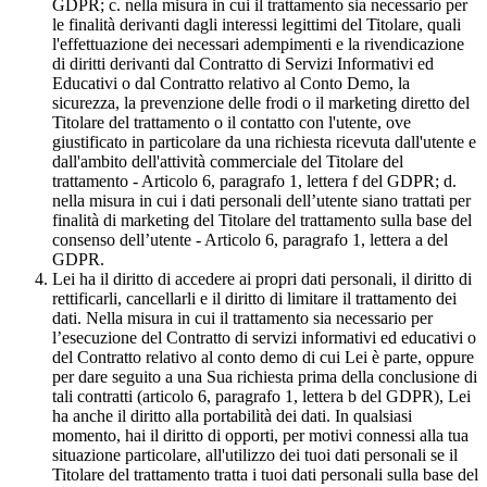
GDPR; c. nella misura in cui il trattamento sia necessario per
le finalità derivanti dagli interessi legittimi del Titolare, quali
l'effettuazione dei necessari adempimenti e la rivendicazione
di diritti derivanti dal Contratto di Servizi Informativi ed
Educativi o dal Contratto relativo al Conto Demo, la
sicurezza, la prevenzione delle frodi o il marketing diretto del
Titolare del trattamento o il contatto con l'utente, ove
giustificato in particolare da una richiesta ricevuta dall'utente e
dall'ambito dell'attività commerciale del Titolare del
trattamento - Articolo 6, paragrafo 1, lettera f del GDPR; d.
nella misura in cui i dati personali dell’utente siano trattati per
finalità di marketing del Titolare del trattamento sulla base del
consenso dell’utente - Articolo 6, paragrafo 1, lettera a del
GDPR.
Lei ha il diritto di accedere ai propri dati personali, il diritto di
rettificarli, cancellarli e il diritto di limitare il trattamento dei
dati. Nella misura in cui il trattamento sia necessario per
l’esecuzione del Contratto di servizi informativi ed educativi o
del Contratto relativo al conto demo di cui Lei è parte, oppure
per dare seguito a una Sua richiesta prima della conclusione di
tali contratti (articolo 6, paragrafo 1, lettera b del GDPR), Lei
ha anche il diritto alla portabilità dei dati. In qualsiasi
momento, hai il diritto di opporti, per motivi connessi alla tua
situazione particolare, all'utilizzo dei tuoi dati personali se il
Titolare del trattamento tratta i tuoi dati personali sulla base del