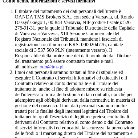
Conto demo, informazioni e servizi formativi
Il titolare del trattamento dei dati personali dell’utente è
OANDA TMS Brokers S.A., con sede a Varsavia, ul. Rondo
Daszyńskiego 1, 00-843 Varsavia, NIP (codice fiscale): 526-
275-91-31, per la quale il Tribunale Distrettuale della Capitale
di Varsavia a Varsavia, XIII Sezione Commerciale del
Registro Nazionale dei Tribunali, mantiene i fascicoli di
registrazione con il numero KRS: 0000204776, capitale
sociale di 3 537 560 PLN (interamente versato). Il
Responsabile della protezione dei dati nominato dal Titolare
del trattamento può essere contattato tramite e-mail
all'indirizzo:
odo@tms.pl
.
I tuoi dati personali saranno trattati al fine di stipulare ed
eseguire il Contratto di servizi informativi ed educativi e il
Contratto relativo al conto demo tra te e il Titolare del
trattamento, anche al fine di adottare misure su richiesta
dell'interessato prima della stipula di tali contratti, nonché per
adempiere agli obblighi derivanti dalla normativa in materia di
gestione del consenso. I tuoi dati personali saranno inoltre
trattati per le finalità degli interessi legittimi del Titolare del
trattamento, quali l'esercizio di legittime pretese contrattuali
derivanti dal Contratto relativo al conto demo o dal Contratto
di servizi informativi ed educativi, la sicurezza, la prevenzione
delle frodi o il marketing diretto del Titolare del trattamento e