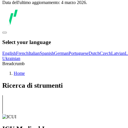
Data dell'ultimo aggiornamento: 4 marzo 2026.
Select your language
English
French
Italian
Spanish
German
Portuguese
Dutch
Czech
Latvian
L
Ukrainian
Breadcrumb
Home
Ricerca di strumenti