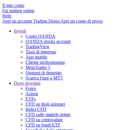
Il mio conto
Fai trading online
Help
Apri un account
Trading
Demo
Apri un conto di prova
Investi
Conto OANDA
OANDA stocks account
TradingView
Tassi di interesse
App mobile
Cliente professionista
MetaTrader 5
Opzioni di deposito
Scarica l'app o MT5
Dove investire
Forex
Azioni
ETFs
CFD su titoli azionari
Indici CFD
CFD sulle materie prime
CFD su criptovalute
CFD su fondi ETF