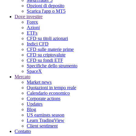
MetaTrader 5
Opzioni di deposito
Scarica l'app o MT5
Dove investire
Forex
Azioni
ETFs
CFD su titoli azionari
Indici CFD
CFD sulle materie prime
CFD su criptovalute
CFD su fondi ETF
Specifiche dello strumento
SpaceX
Mercato
Market news
Quotazioni in tempo reale
Calendario economico
Corporate actions
Updates
Blog
US earnings season
Learn TradingView
Client sentiment
Contatto