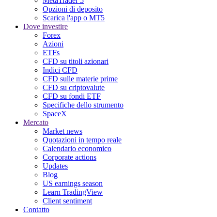
MetaTrader 5
Opzioni di deposito
Scarica l'app o MT5
Dove investire
Forex
Azioni
ETFs
CFD su titoli azionari
Indici CFD
CFD sulle materie prime
CFD su criptovalute
CFD su fondi ETF
Specifiche dello strumento
SpaceX
Mercato
Market news
Quotazioni in tempo reale
Calendario economico
Corporate actions
Updates
Blog
US earnings season
Learn TradingView
Client sentiment
Contatto