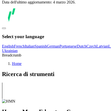
Data dell'ultimo aggiornamento: 4 marzo 2026.
Select your language
English
French
Italian
Spanish
German
Portuguese
Dutch
Czech
Latvian
L
Ukrainian
Breadcrumb
Home
Ricerca di strumenti