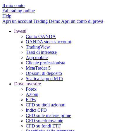
Il mio conto
Fai trading online
Help
Apri un account
Trading
Demo
Apri un conto di prova
Investi
Conto OANDA
OANDA stocks account
TradingView
Tassi di interesse
App mobile
Cliente professionista
MetaTrader 5
Opzioni di deposito
Scarica l'app o MT5
Dove investire
Forex
Azioni
ETFs
CFD su titoli azionari
Indici CFD
CFD sulle materie prime
CFD su criptovalute
CFD su fondi ETF