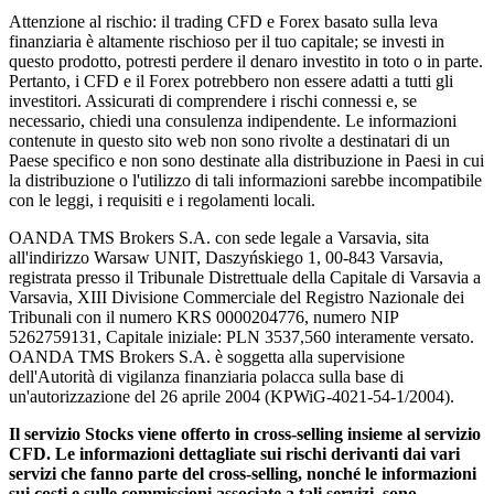
Attenzione al rischio: il trading CFD e Forex basato sulla leva
finanziaria è altamente rischioso per il tuo capitale; se investi in
questo prodotto, potresti perdere il denaro investito in toto o in parte.
Pertanto, i CFD e il Forex potrebbero non essere adatti a tutti gli
investitori. Assicurati di comprendere i rischi connessi e, se
necessario, chiedi una consulenza indipendente. Le informazioni
contenute in questo sito web non sono rivolte a destinatari di un
Paese specifico e non sono destinate alla distribuzione in Paesi in cui
la distribuzione o l'utilizzo di tali informazioni sarebbe incompatibile
con le leggi, i requisiti e i regolamenti locali.
OANDA TMS Brokers S.A. con sede legale a Varsavia, sita
all'indirizzo Warsaw UNIT, Daszyńskiego 1, 00-843 Varsavia,
registrata presso il Tribunale Distrettuale della Capitale di Varsavia a
Varsavia, XIII Divisione Commerciale del Registro Nazionale dei
Tribunali con il numero KRS 0000204776, numero NIP
5262759131, Capitale iniziale: PLN 3537,560 interamente versato.
OANDA TMS Brokers S.A. è soggetta alla supervisione
dell'Autorità di vigilanza finanziaria polacca sulla base di
un'autorizzazione del 26 aprile 2004 (KPWiG-4021-54-1/2004).
Il servizio Stocks viene offerto in cross-selling insieme al servizio
CFD. Le informazioni dettagliate sui rischi derivanti dai vari
servizi che fanno parte del cross-selling, nonché le informazioni
sui costi e sulle commissioni associate a tali servizi, sono