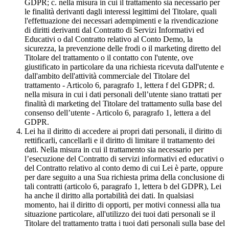
GDPR; c. nella misura in cui il trattamento sia necessario per
le finalità derivanti dagli interessi legittimi del Titolare, quali
l'effettuazione dei necessari adempimenti e la rivendicazione
di diritti derivanti dal Contratto di Servizi Informativi ed
Educativi o dal Contratto relativo al Conto Demo, la
sicurezza, la prevenzione delle frodi o il marketing diretto del
Titolare del trattamento o il contatto con l'utente, ove
giustificato in particolare da una richiesta ricevuta dall'utente e
dall'ambito dell'attività commerciale del Titolare del
trattamento - Articolo 6, paragrafo 1, lettera f del GDPR; d.
nella misura in cui i dati personali dell’utente siano trattati per
finalità di marketing del Titolare del trattamento sulla base del
consenso dell’utente - Articolo 6, paragrafo 1, lettera a del
GDPR.
Lei ha il diritto di accedere ai propri dati personali, il diritto di
rettificarli, cancellarli e il diritto di limitare il trattamento dei
dati. Nella misura in cui il trattamento sia necessario per
l’esecuzione del Contratto di servizi informativi ed educativi o
del Contratto relativo al conto demo di cui Lei è parte, oppure
per dare seguito a una Sua richiesta prima della conclusione di
tali contratti (articolo 6, paragrafo 1, lettera b del GDPR), Lei
ha anche il diritto alla portabilità dei dati. In qualsiasi
momento, hai il diritto di opporti, per motivi connessi alla tua
situazione particolare, all'utilizzo dei tuoi dati personali se il
Titolare del trattamento tratta i tuoi dati personali sulla base del