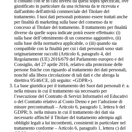
il contatto con te in casi diversi da quelli sopra specificati, ove
giustificato in particolare da una richiesta da te ricevuta e
dall'ambito dell'attività commerciale del Titolare del
trattamento. I tuoi dati personali potranno essere trattati anche
per finalità di marketing sulla base del consenso da te
concesso al Titolare del trattamento. Il trattamento per finalità
diverse da quelle sopra indicate potrà essere effettuato: (i)
sulla base dell’ottenimento di un consenso aggiuntivo, (ii)
sulla base della normativa applicabile, o (iii) quando sia
compatibile con la finalità per cui i dati personali sono stati
originariamente raccolti (Articolo 6, paragrafo 4, del
Regolamento (UE) 2016/679 del Parlamento europeo e del
Consiglio, del 27 aprile 2016, relativo alla protezione delle
persone fisiche con riguardo al trattamento dei dati personali,
nonché alla libera circolazione di tali dati e che abroga la
direttiva 95/46/CE, (di seguito: «GDPR»).
La base giuridica per il trattamento dei Suoi dati personali è: a.
nella misura in cui il trattamento sia necessario per
l’esecuzione del Contratto di Servizi Informativi ed Educativi
o del Contratto relativo al Conto Demo e per l’adozione di
misure precontrattuali – Articolo 6, paragrafo 1, lettera b del
GDPR; b. nella misura in cui il trattamento dei dati sia
necessario affinché il Titolare del trattamento adempia agli
obblighi legali a lui incombenti, consistenti in particolare nel
trattamento conforme – Articolo 6, paragrafo 1, lettera c) del