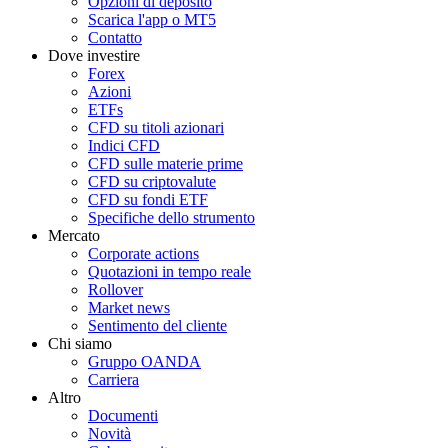
Opzioni di deposito
Scarica l'app o MT5
Contatto
Dove investire
Forex
Azioni
ETFs
CFD su titoli azionari
Indici CFD
CFD sulle materie prime
CFD su criptovalute
CFD su fondi ETF
Specifiche dello strumento
Mercato
Corporate actions
Quotazioni in tempo reale
Rollover
Market news
Sentimento del cliente
Chi siamo
Gruppo OANDA
Carriera
Altro
Documenti
Novità