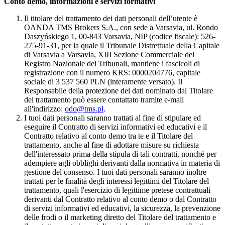
Conto demo, informazioni e servizi formativi
Il titolare del trattamento dei dati personali dell’utente è
OANDA TMS Brokers S.A., con sede a Varsavia, ul. Rondo
Daszyńskiego 1, 00-843 Varsavia, NIP (codice fiscale): 526-
275-91-31, per la quale il Tribunale Distrettuale della Capitale
di Varsavia a Varsavia, XIII Sezione Commerciale del
Registro Nazionale dei Tribunali, mantiene i fascicoli di
registrazione con il numero KRS: 0000204776, capitale
sociale di 3 537 560 PLN (interamente versato). Il
Responsabile della protezione dei dati nominato dal Titolare
del trattamento può essere contattato tramite e-mail
all'indirizzo:
odo@tms.pl
.
I tuoi dati personali saranno trattati al fine di stipulare ed
eseguire il Contratto di servizi informativi ed educativi e il
Contratto relativo al conto demo tra te e il Titolare del
trattamento, anche al fine di adottare misure su richiesta
dell'interessato prima della stipula di tali contratti, nonché per
adempiere agli obblighi derivanti dalla normativa in materia di
gestione del consenso. I tuoi dati personali saranno inoltre
trattati per le finalità degli interessi legittimi del Titolare del
trattamento, quali l'esercizio di legittime pretese contrattuali
derivanti dal Contratto relativo al conto demo o dal Contratto
di servizi informativi ed educativi, la sicurezza, la prevenzione
delle frodi o il marketing diretto del Titolare del trattamento e