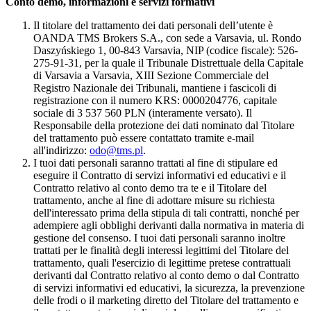
Conto demo, informazioni e servizi formativi
Il titolare del trattamento dei dati personali dell’utente è
OANDA TMS Brokers S.A., con sede a Varsavia, ul. Rondo
Daszyńskiego 1, 00-843 Varsavia, NIP (codice fiscale): 526-
275-91-31, per la quale il Tribunale Distrettuale della Capitale
di Varsavia a Varsavia, XIII Sezione Commerciale del
Registro Nazionale dei Tribunali, mantiene i fascicoli di
registrazione con il numero KRS: 0000204776, capitale
sociale di 3 537 560 PLN (interamente versato). Il
Responsabile della protezione dei dati nominato dal Titolare
del trattamento può essere contattato tramite e-mail
all'indirizzo:
odo@tms.pl
.
I tuoi dati personali saranno trattati al fine di stipulare ed
eseguire il Contratto di servizi informativi ed educativi e il
Contratto relativo al conto demo tra te e il Titolare del
trattamento, anche al fine di adottare misure su richiesta
dell'interessato prima della stipula di tali contratti, nonché per
adempiere agli obblighi derivanti dalla normativa in materia di
gestione del consenso. I tuoi dati personali saranno inoltre
trattati per le finalità degli interessi legittimi del Titolare del
trattamento, quali l'esercizio di legittime pretese contrattuali
derivanti dal Contratto relativo al conto demo o dal Contratto
di servizi informativi ed educativi, la sicurezza, la prevenzione
delle frodi o il marketing diretto del Titolare del trattamento e