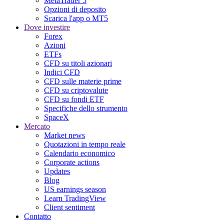
MetaTrader 5
Opzioni di deposito
Scarica l'app o MT5
Dove investire
Forex
Azioni
ETFs
CFD su titoli azionari
Indici CFD
CFD sulle materie prime
CFD su criptovalute
CFD su fondi ETF
Specifiche dello strumento
SpaceX
Mercato
Market news
Quotazioni in tempo reale
Calendario economico
Corporate actions
Updates
Blog
US earnings season
Learn TradingView
Client sentiment
Contatto