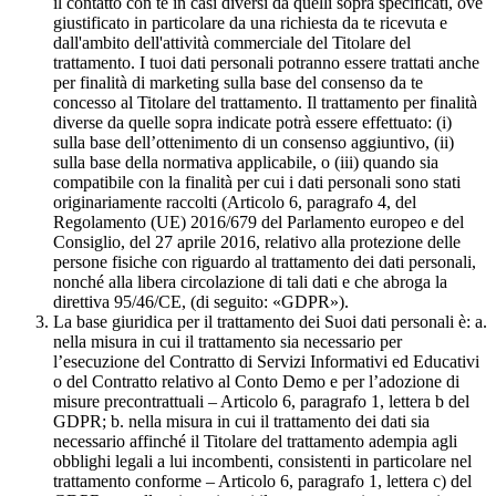
il contatto con te in casi diversi da quelli sopra specificati, ove
giustificato in particolare da una richiesta da te ricevuta e
dall'ambito dell'attività commerciale del Titolare del
trattamento. I tuoi dati personali potranno essere trattati anche
per finalità di marketing sulla base del consenso da te
concesso al Titolare del trattamento. Il trattamento per finalità
diverse da quelle sopra indicate potrà essere effettuato: (i)
sulla base dell’ottenimento di un consenso aggiuntivo, (ii)
sulla base della normativa applicabile, o (iii) quando sia
compatibile con la finalità per cui i dati personali sono stati
originariamente raccolti (Articolo 6, paragrafo 4, del
Regolamento (UE) 2016/679 del Parlamento europeo e del
Consiglio, del 27 aprile 2016, relativo alla protezione delle
persone fisiche con riguardo al trattamento dei dati personali,
nonché alla libera circolazione di tali dati e che abroga la
direttiva 95/46/CE, (di seguito: «GDPR»).
La base giuridica per il trattamento dei Suoi dati personali è: a.
nella misura in cui il trattamento sia necessario per
l’esecuzione del Contratto di Servizi Informativi ed Educativi
o del Contratto relativo al Conto Demo e per l’adozione di
misure precontrattuali – Articolo 6, paragrafo 1, lettera b del
GDPR; b. nella misura in cui il trattamento dei dati sia
necessario affinché il Titolare del trattamento adempia agli
obblighi legali a lui incombenti, consistenti in particolare nel
trattamento conforme – Articolo 6, paragrafo 1, lettera c) del