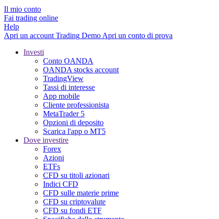
Il mio conto
Fai trading online
Help
Apri un account
Trading
Demo
Apri un conto di prova
Investi
Conto OANDA
OANDA stocks account
TradingView
Tassi di interesse
App mobile
Cliente professionista
MetaTrader 5
Opzioni di deposito
Scarica l'app o MT5
Dove investire
Forex
Azioni
ETFs
CFD su titoli azionari
Indici CFD
CFD sulle materie prime
CFD su criptovalute
CFD su fondi ETF