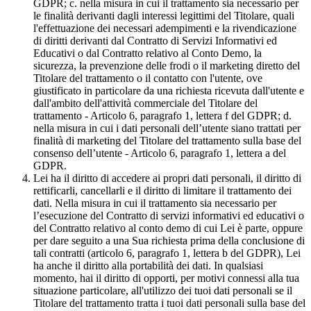
GDPR; c. nella misura in cui il trattamento sia necessario per
le finalità derivanti dagli interessi legittimi del Titolare, quali
l'effettuazione dei necessari adempimenti e la rivendicazione
di diritti derivanti dal Contratto di Servizi Informativi ed
Educativi o dal Contratto relativo al Conto Demo, la
sicurezza, la prevenzione delle frodi o il marketing diretto del
Titolare del trattamento o il contatto con l'utente, ove
giustificato in particolare da una richiesta ricevuta dall'utente e
dall'ambito dell'attività commerciale del Titolare del
trattamento - Articolo 6, paragrafo 1, lettera f del GDPR; d.
nella misura in cui i dati personali dell’utente siano trattati per
finalità di marketing del Titolare del trattamento sulla base del
consenso dell’utente - Articolo 6, paragrafo 1, lettera a del
GDPR.
Lei ha il diritto di accedere ai propri dati personali, il diritto di
rettificarli, cancellarli e il diritto di limitare il trattamento dei
dati. Nella misura in cui il trattamento sia necessario per
l’esecuzione del Contratto di servizi informativi ed educativi o
del Contratto relativo al conto demo di cui Lei è parte, oppure
per dare seguito a una Sua richiesta prima della conclusione di
tali contratti (articolo 6, paragrafo 1, lettera b del GDPR), Lei
ha anche il diritto alla portabilità dei dati. In qualsiasi
momento, hai il diritto di opporti, per motivi connessi alla tua
situazione particolare, all'utilizzo dei tuoi dati personali se il
Titolare del trattamento tratta i tuoi dati personali sulla base del