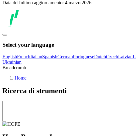
Data dell'ultimo aggiornamento: 4 marzo 2026.
Select your language
English
French
Italian
Spanish
German
Portuguese
Dutch
Czech
Latvian
L
Ukrainian
Breadcrumb
Home
Ricerca di strumenti