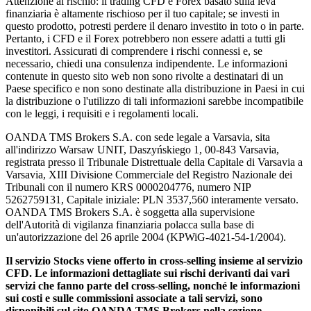
Attenzione al rischio: il trading CFD e Forex basato sulla leva
finanziaria è altamente rischioso per il tuo capitale; se investi in
questo prodotto, potresti perdere il denaro investito in toto o in parte.
Pertanto, i CFD e il Forex potrebbero non essere adatti a tutti gli
investitori. Assicurati di comprendere i rischi connessi e, se
necessario, chiedi una consulenza indipendente. Le informazioni
contenute in questo sito web non sono rivolte a destinatari di un
Paese specifico e non sono destinate alla distribuzione in Paesi in cui
la distribuzione o l'utilizzo di tali informazioni sarebbe incompatibile
con le leggi, i requisiti e i regolamenti locali.
OANDA TMS Brokers S.A. con sede legale a Varsavia, sita
all'indirizzo Warsaw UNIT, Daszyńskiego 1, 00-843 Varsavia,
registrata presso il Tribunale Distrettuale della Capitale di Varsavia a
Varsavia, XIII Divisione Commerciale del Registro Nazionale dei
Tribunali con il numero KRS 0000204776, numero NIP
5262759131, Capitale iniziale: PLN 3537,560 interamente versato.
OANDA TMS Brokers S.A. è soggetta alla supervisione
dell'Autorità di vigilanza finanziaria polacca sulla base di
un'autorizzazione del 26 aprile 2004 (KPWiG-4021-54-1/2004).
Il servizio Stocks viene offerto in cross-selling insieme al servizio
CFD. Le informazioni dettagliate sui rischi derivanti dai vari
servizi che fanno parte del cross-selling, nonché le informazioni
sui costi e sulle commissioni associate a tali servizi, sono
disponibili sul sito OANDA TMS Brokers nella sezione