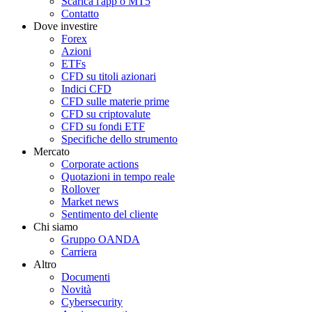
Scarica l'app o MT5
Contatto
Dove investire
Forex
Azioni
ETFs
CFD su titoli azionari
Indici CFD
CFD sulle materie prime
CFD su criptovalute
CFD su fondi ETF
Specifiche dello strumento
Mercato
Corporate actions
Quotazioni in tempo reale
Rollover
Market news
Sentimento del cliente
Chi siamo
Gruppo OANDA
Carriera
Altro
Documenti
Novità
Cybersecurity