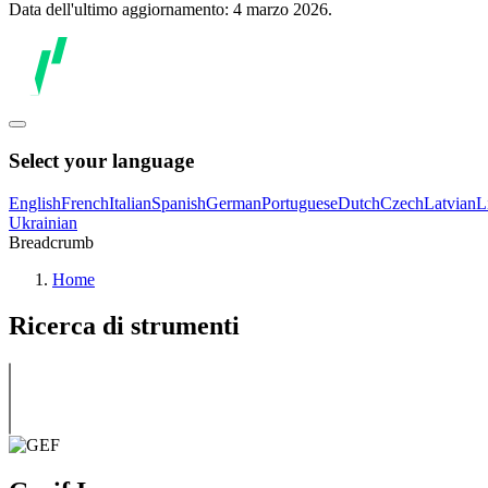
Data dell'ultimo aggiornamento: 4 marzo 2026.
Select your language
English
French
Italian
Spanish
German
Portuguese
Dutch
Czech
Latvian
L
Ukrainian
Breadcrumb
Home
Ricerca di strumenti