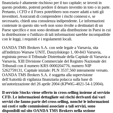
finanziaria è altamente rischioso per il tuo capitale; se investi in
questo prodotto, potresti perdere il denaro investito in toto o in parte.
Pertanto, i CFD e il Forex potrebbero non essere adatti a tutti gli
investitori. Assicurati di comprendere i rischi connessi e, se
necessario, chiedi una consulenza indipendente. Le informazioni
contenute in questo sito web non sono rivolte a destinatari di un
Paese specifico e non sono destinate alla distribuzione in Paesi in cui
la distribuzione o l'utilizzo di tali informazioni sarebbe incompatibile
con le leggi, i requisiti e i regolamenti locali.
OANDA TMS Brokers S.A. con sede legale a Varsavia, sita
all'indirizzo Warsaw UNIT, Daszyńskiego 1, 00-843 Varsavia,
registrata presso il Tribunale Distrettuale della Capitale di Varsavia a
Varsavia, XIII Divisione Commerciale del Registro Nazionale dei
Tribunali con il numero KRS 0000204776, numero NIP
5262759131, Capitale iniziale: PLN 3537,560 interamente versato.
OANDA TMS Brokers S.A. è soggetta alla supervisione
dell'Autorità di vigilanza finanziaria polacca sulla base di
un'autorizzazione del 26 aprile 2004 (KPWiG-4021-54-1/2004).
Il servizio Stocks viene offerto in cross-selling insieme al servizio
CFD. Le informazioni dettagliate sui rischi derivanti dai vari
servizi che fanno parte del cross-selling, nonché le informazioni
sui costi e sulle commissioni associate a tali servizi, sono
disponibili sul sito OANDA TMS Brokers nella sezione