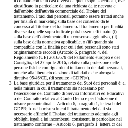
il contatto con te in casi diversi da quelli sopra specificati, ove
giustificato in particolare da una richiesta da te ricevuta e
dall'ambito dell'attività commerciale del Titolare del
trattamento. I tuoi dati personali potranno essere trattati anche
per finalità di marketing sulla base del consenso da te
concesso al Titolare del trattamento. Il trattamento per finalità
diverse da quelle sopra indicate potrà essere effettuato: (i)
sulla base dell’ottenimento di un consenso aggiuntivo, (ii)
sulla base della normativa applicabile, o (iii) quando sia
compatibile con la finalità per cui i dati personali sono stati
originariamente raccolti (Articolo 6, paragrafo 4, del
Regolamento (UE) 2016/679 del Parlamento europeo e del
Consiglio, del 27 aprile 2016, relativo alla protezione delle
persone fisiche con riguardo al trattamento dei dati personali,
nonché alla libera circolazione di tali dati e che abroga la
direttiva 95/46/CE, (di seguito: «GDPR»).
La base giuridica per il trattamento dei Suoi dati personali è: a.
nella misura in cui il trattamento sia necessario per
l’esecuzione del Contratto di Servizi Informativi ed Educativi
o del Contratto relativo al Conto Demo e per l’adozione di
misure precontrattuali – Articolo 6, paragrafo 1, lettera b del
GDPR; b. nella misura in cui il trattamento dei dati sia
necessario affinché il Titolare del trattamento adempia agli
obblighi legali a lui incombenti, consistenti in particolare nel
trattamento conforme – Articolo 6, paragrafo 1, lettera c) del