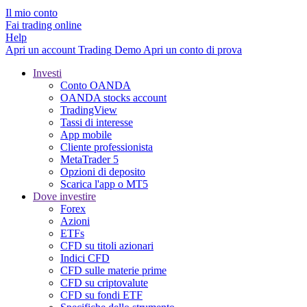
Il mio conto
Fai trading online
Help
Apri un account
Trading
Demo
Apri un conto di prova
Investi
Conto OANDA
OANDA stocks account
TradingView
Tassi di interesse
App mobile
Cliente professionista
MetaTrader 5
Opzioni di deposito
Scarica l'app o MT5
Dove investire
Forex
Azioni
ETFs
CFD su titoli azionari
Indici CFD
CFD sulle materie prime
CFD su criptovalute
CFD su fondi ETF