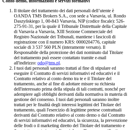
Conto demo, informazioni e servizi formativi
Il titolare del trattamento dei dati personali dell’utente è
OANDA TMS Brokers S.A., con sede a Varsavia, ul. Rondo
Daszyńskiego 1, 00-843 Varsavia, NIP (codice fiscale): 526-
275-91-31, per la quale il Tribunale Distrettuale della Capitale
di Varsavia a Varsavia, XIII Sezione Commerciale del
Registro Nazionale dei Tribunali, mantiene i fascicoli di
registrazione con il numero KRS: 0000204776, capitale
sociale di 3 537 560 PLN (interamente versato). Il
Responsabile della protezione dei dati nominato dal Titolare
del trattamento può essere contattato tramite e-mail
all'indirizzo:
odo@tms.pl
.
I tuoi dati personali saranno trattati al fine di stipulare ed
eseguire il Contratto di servizi informativi ed educativi e il
Contratto relativo al conto demo tra te e il Titolare del
trattamento, anche al fine di adottare misure su richiesta
dell'interessato prima della stipula di tali contratti, nonché per
adempiere agli obblighi derivanti dalla normativa in materia di
gestione del consenso. I tuoi dati personali saranno inoltre
trattati per le finalità degli interessi legittimi del Titolare del
trattamento, quali l'esercizio di legittime pretese contrattuali
derivanti dal Contratto relativo al conto demo o dal Contratto
di servizi informativi ed educativi, la sicurezza, la prevenzione
delle frodi o il marketing diretto del Titolare del trattamento e