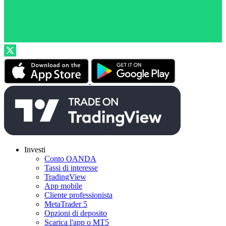
Investi
Conto OANDA
Tassi di interesse
TradingView
App mobile
Cliente professionista
MetaTrader 5
Opzioni di deposito
Scarica l'app o MT5