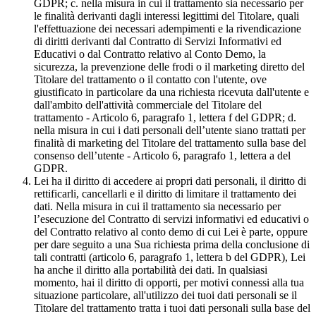
GDPR; c. nella misura in cui il trattamento sia necessario per
le finalità derivanti dagli interessi legittimi del Titolare, quali
l'effettuazione dei necessari adempimenti e la rivendicazione
di diritti derivanti dal Contratto di Servizi Informativi ed
Educativi o dal Contratto relativo al Conto Demo, la
sicurezza, la prevenzione delle frodi o il marketing diretto del
Titolare del trattamento o il contatto con l'utente, ove
giustificato in particolare da una richiesta ricevuta dall'utente e
dall'ambito dell'attività commerciale del Titolare del
trattamento - Articolo 6, paragrafo 1, lettera f del GDPR; d.
nella misura in cui i dati personali dell’utente siano trattati per
finalità di marketing del Titolare del trattamento sulla base del
consenso dell’utente - Articolo 6, paragrafo 1, lettera a del
GDPR.
Lei ha il diritto di accedere ai propri dati personali, il diritto di
rettificarli, cancellarli e il diritto di limitare il trattamento dei
dati. Nella misura in cui il trattamento sia necessario per
l’esecuzione del Contratto di servizi informativi ed educativi o
del Contratto relativo al conto demo di cui Lei è parte, oppure
per dare seguito a una Sua richiesta prima della conclusione di
tali contratti (articolo 6, paragrafo 1, lettera b del GDPR), Lei
ha anche il diritto alla portabilità dei dati. In qualsiasi
momento, hai il diritto di opporti, per motivi connessi alla tua
situazione particolare, all'utilizzo dei tuoi dati personali se il
Titolare del trattamento tratta i tuoi dati personali sulla base del