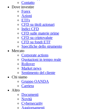
Contatto
Dove investire
Forex
Azioni
ETFs
CFD su titoli azionari
Indici CFD
CFD sulle materie prime
CFD su criptovalute
CFD su fondi ETF
Specifiche dello strumento
Mercato
Corporate actions
Quotazioni in tempo reale
Rollover
Market news
Sentimento del cliente
Chi siamo
Gruppo OANDA
Carriera
Altro
Documenti
Novità
Cybersecurity
Aggiornamenti