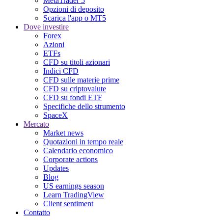
MetaTrader 5
Opzioni di deposito
Scarica l'app o MT5
Dove investire
Forex
Azioni
ETFs
CFD su titoli azionari
Indici CFD
CFD sulle materie prime
CFD su criptovalute
CFD su fondi ETF
Specifiche dello strumento
SpaceX
Mercato
Market news
Quotazioni in tempo reale
Calendario economico
Corporate actions
Updates
Blog
US earnings season
Learn TradingView
Client sentiment
Contatto