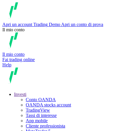
Apri un account
Trading
Demo
Apri un conto di prova
Il mio conto
Il mio conto
Fai trading online
Help
Investi
Conto OANDA
OANDA stocks account
TradingView
Tassi di interesse
App mobile
Cliente professionista