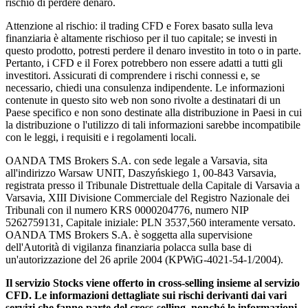
rischio di perdere denaro.
Attenzione al rischio: il trading CFD e Forex basato sulla leva
finanziaria è altamente rischioso per il tuo capitale; se investi in
questo prodotto, potresti perdere il denaro investito in toto o in parte.
Pertanto, i CFD e il Forex potrebbero non essere adatti a tutti gli
investitori. Assicurati di comprendere i rischi connessi e, se
necessario, chiedi una consulenza indipendente. Le informazioni
contenute in questo sito web non sono rivolte a destinatari di un
Paese specifico e non sono destinate alla distribuzione in Paesi in cui
la distribuzione o l'utilizzo di tali informazioni sarebbe incompatibile
con le leggi, i requisiti e i regolamenti locali.
OANDA TMS Brokers S.A. con sede legale a Varsavia, sita
all'indirizzo Warsaw UNIT, Daszyńskiego 1, 00-843 Varsavia,
registrata presso il Tribunale Distrettuale della Capitale di Varsavia a
Varsavia, XIII Divisione Commerciale del Registro Nazionale dei
Tribunali con il numero KRS 0000204776, numero NIP
5262759131, Capitale iniziale: PLN 3537,560 interamente versato.
OANDA TMS Brokers S.A. è soggetta alla supervisione
dell'Autorità di vigilanza finanziaria polacca sulla base di
un'autorizzazione del 26 aprile 2004 (KPWiG-4021-54-1/2004).
Il servizio Stocks viene offerto in cross-selling insieme al servizio
CFD. Le informazioni dettagliate sui rischi derivanti dai vari
servizi che fanno parte del cross-selling, nonché le informazioni