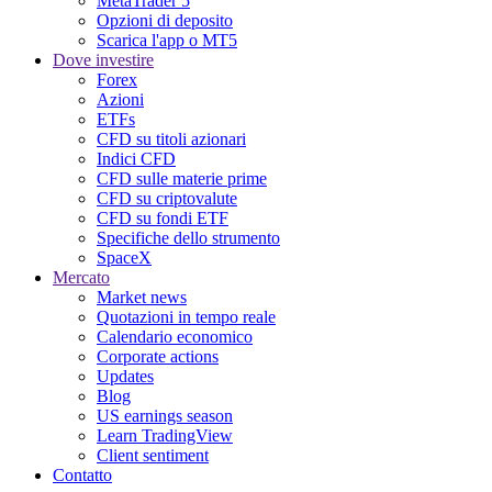
MetaTrader 5
Opzioni di deposito
Scarica l'app o MT5
Dove investire
Forex
Azioni
ETFs
CFD su titoli azionari
Indici CFD
CFD sulle materie prime
CFD su criptovalute
CFD su fondi ETF
Specifiche dello strumento
SpaceX
Mercato
Market news
Quotazioni in tempo reale
Calendario economico
Corporate actions
Updates
Blog
US earnings season
Learn TradingView
Client sentiment
Contatto