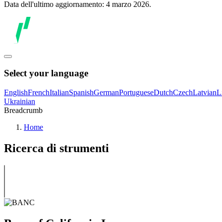
Data dell'ultimo aggiornamento: 4 marzo 2026.
Select your language
English
French
Italian
Spanish
German
Portuguese
Dutch
Czech
Latvian
L
Ukrainian
Breadcrumb
Home
Ricerca di strumenti