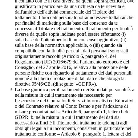
il contatto con te in casi diversi da quelli sopra specificati, ove
giustificato in particolare da una richiesta da te ricevuta e
dall'ambito dell'attività commerciale del Titolare del
trattamento. I tuoi dati personali potranno essere trattati anche
per finalità di marketing sulla base del consenso da te
concesso al Titolare del trattamento. Il trattamento per finalità
diverse da quelle sopra indicate potrà essere effettuato: (i)
sulla base dell’ottenimento di un consenso aggiuntivo, (ii)
sulla base della normativa applicabile, o (iii) quando sia
compatibile con la finalità per cui i dati personali sono stati
originariamente raccolti (Articolo 6, paragrafo 4, del
Regolamento (UE) 2016/679 del Parlamento europeo e del
Consiglio, del 27 aprile 2016, relativo alla protezione delle
persone fisiche con riguardo al trattamento dei dati personali,
nonché alla libera circolazione di tali dati e che abroga la
direttiva 95/46/CE, (di seguito: «GDPR»).
La base giuridica per il trattamento dei Suoi dati personali è: a.
nella misura in cui il trattamento sia necessario per
l’esecuzione del Contratto di Servizi Informativi ed Educativi
o del Contratto relativo al Conto Demo e per l’adozione di
misure precontrattuali – Articolo 6, paragrafo 1, lettera b del
GDPR; b. nella misura in cui il trattamento dei dati sia
necessario affinché il Titolare del trattamento adempia agli
obblighi legali a lui incombenti, consistenti in particolare nel
trattamento conforme – Articolo 6, paragrafo 1, lettera c) del