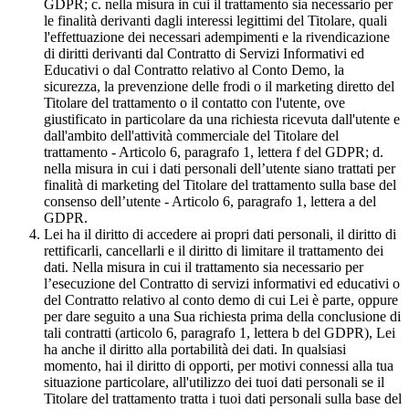
GDPR; c. nella misura in cui il trattamento sia necessario per
le finalità derivanti dagli interessi legittimi del Titolare, quali
l'effettuazione dei necessari adempimenti e la rivendicazione
di diritti derivanti dal Contratto di Servizi Informativi ed
Educativi o dal Contratto relativo al Conto Demo, la
sicurezza, la prevenzione delle frodi o il marketing diretto del
Titolare del trattamento o il contatto con l'utente, ove
giustificato in particolare da una richiesta ricevuta dall'utente e
dall'ambito dell'attività commerciale del Titolare del
trattamento - Articolo 6, paragrafo 1, lettera f del GDPR; d.
nella misura in cui i dati personali dell’utente siano trattati per
finalità di marketing del Titolare del trattamento sulla base del
consenso dell’utente - Articolo 6, paragrafo 1, lettera a del
GDPR.
Lei ha il diritto di accedere ai propri dati personali, il diritto di
rettificarli, cancellarli e il diritto di limitare il trattamento dei
dati. Nella misura in cui il trattamento sia necessario per
l’esecuzione del Contratto di servizi informativi ed educativi o
del Contratto relativo al conto demo di cui Lei è parte, oppure
per dare seguito a una Sua richiesta prima della conclusione di
tali contratti (articolo 6, paragrafo 1, lettera b del GDPR), Lei
ha anche il diritto alla portabilità dei dati. In qualsiasi
momento, hai il diritto di opporti, per motivi connessi alla tua
situazione particolare, all'utilizzo dei tuoi dati personali se il
Titolare del trattamento tratta i tuoi dati personali sulla base del