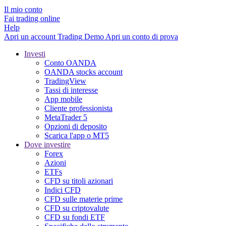
Il mio conto
Fai trading online
Help
Apri un account
Trading
Demo
Apri un conto di prova
Investi
Conto OANDA
OANDA stocks account
TradingView
Tassi di interesse
App mobile
Cliente professionista
MetaTrader 5
Opzioni di deposito
Scarica l'app o MT5
Dove investire
Forex
Azioni
ETFs
CFD su titoli azionari
Indici CFD
CFD sulle materie prime
CFD su criptovalute
CFD su fondi ETF