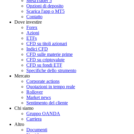
MetaTrader 5
Opzioni di deposito
Scarica l'app o MT5
Contatto
Dove investire
Forex
Azioni
ETFs
CFD su titoli azionari
Indici CFD
CFD sulle materie prime
CFD su criptovalute
CFD su fondi ETF
Specifiche dello strumento
Mercato
Corporate actions
Quotazioni in tempo reale
Rollover
Market news
Sentimento del cliente
Chi siamo
Gruppo OANDA
Carriera
Altro
Documenti