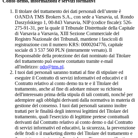
Conto demo, informazioni e servizi formativi
Il titolare del trattamento dei dati personali dell’utente è
OANDA TMS Brokers S.A., con sede a Varsavia, ul. Rondo
Daszyńskiego 1, 00-843 Varsavia, NIP (codice fiscale): 526-
275-91-31, per la quale il Tribunale Distrettuale della Capitale
di Varsavia a Varsavia, XIII Sezione Commerciale del
Registro Nazionale dei Tribunali, mantiene i fascicoli di
registrazione con il numero KRS: 0000204776, capitale
sociale di 3 537 560 PLN (interamente versato). Il
Responsabile della protezione dei dati nominato dal Titolare
del trattamento può essere contattato tramite e-mail
all'indirizzo:
odo@tms.pl
.
I tuoi dati personali saranno trattati al fine di stipulare ed
eseguire il Contratto di servizi informativi ed educativi e il
Contratto relativo al conto demo tra te e il Titolare del
trattamento, anche al fine di adottare misure su richiesta
dell'interessato prima della stipula di tali contratti, nonché per
adempiere agli obblighi derivanti dalla normativa in materia di
gestione del consenso. I tuoi dati personali saranno inoltre
trattati per le finalità degli interessi legittimi del Titolare del
trattamento, quali l'esercizio di legittime pretese contrattuali
derivanti dal Contratto relativo al conto demo o dal Contratto
di servizi informativi ed educativi, la sicurezza, la prevenzione
delle frodi o il marketing diretto del Titolare del trattamento e