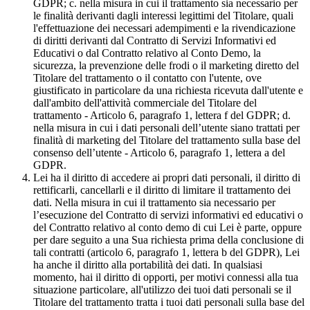
GDPR; c. nella misura in cui il trattamento sia necessario per
le finalità derivanti dagli interessi legittimi del Titolare, quali
l'effettuazione dei necessari adempimenti e la rivendicazione
di diritti derivanti dal Contratto di Servizi Informativi ed
Educativi o dal Contratto relativo al Conto Demo, la
sicurezza, la prevenzione delle frodi o il marketing diretto del
Titolare del trattamento o il contatto con l'utente, ove
giustificato in particolare da una richiesta ricevuta dall'utente e
dall'ambito dell'attività commerciale del Titolare del
trattamento - Articolo 6, paragrafo 1, lettera f del GDPR; d.
nella misura in cui i dati personali dell’utente siano trattati per
finalità di marketing del Titolare del trattamento sulla base del
consenso dell’utente - Articolo 6, paragrafo 1, lettera a del
GDPR.
Lei ha il diritto di accedere ai propri dati personali, il diritto di
rettificarli, cancellarli e il diritto di limitare il trattamento dei
dati. Nella misura in cui il trattamento sia necessario per
l’esecuzione del Contratto di servizi informativi ed educativi o
del Contratto relativo al conto demo di cui Lei è parte, oppure
per dare seguito a una Sua richiesta prima della conclusione di
tali contratti (articolo 6, paragrafo 1, lettera b del GDPR), Lei
ha anche il diritto alla portabilità dei dati. In qualsiasi
momento, hai il diritto di opporti, per motivi connessi alla tua
situazione particolare, all'utilizzo dei tuoi dati personali se il
Titolare del trattamento tratta i tuoi dati personali sulla base del