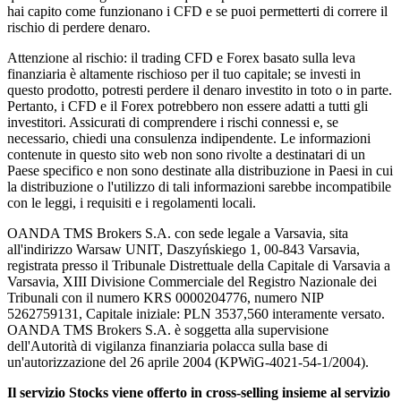
hai capito come funzionano i CFD e se puoi permetterti di correre il
rischio di perdere denaro.
Attenzione al rischio: il trading CFD e Forex basato sulla leva
finanziaria è altamente rischioso per il tuo capitale; se investi in
questo prodotto, potresti perdere il denaro investito in toto o in parte.
Pertanto, i CFD e il Forex potrebbero non essere adatti a tutti gli
investitori. Assicurati di comprendere i rischi connessi e, se
necessario, chiedi una consulenza indipendente. Le informazioni
contenute in questo sito web non sono rivolte a destinatari di un
Paese specifico e non sono destinate alla distribuzione in Paesi in cui
la distribuzione o l'utilizzo di tali informazioni sarebbe incompatibile
con le leggi, i requisiti e i regolamenti locali.
OANDA TMS Brokers S.A. con sede legale a Varsavia, sita
all'indirizzo Warsaw UNIT, Daszyńskiego 1, 00-843 Varsavia,
registrata presso il Tribunale Distrettuale della Capitale di Varsavia a
Varsavia, XIII Divisione Commerciale del Registro Nazionale dei
Tribunali con il numero KRS 0000204776, numero NIP
5262759131, Capitale iniziale: PLN 3537,560 interamente versato.
OANDA TMS Brokers S.A. è soggetta alla supervisione
dell'Autorità di vigilanza finanziaria polacca sulla base di
un'autorizzazione del 26 aprile 2004 (KPWiG-4021-54-1/2004).
Il servizio Stocks viene offerto in cross-selling insieme al servizio