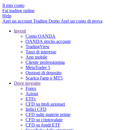
Il mio conto
Fai trading online
Help
Apri un account
Trading
Demo
Apri un conto di prova
Investi
Conto OANDA
OANDA stocks account
TradingView
Tassi di interesse
App mobile
Cliente professionista
MetaTrader 5
Opzioni di deposito
Scarica l'app o MT5
Dove investire
Forex
Azioni
ETFs
CFD su titoli azionari
Indici CFD
CFD sulle materie prime
CFD su criptovalute
CFD su fondi ETF