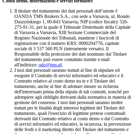
Conto demo, informazioni e servizi formativi
Il titolare del trattamento dei dati personali dell’utente è
OANDA TMS Brokers S.A., con sede a Varsavia, ul. Rondo
Daszyńskiego 1, 00-843 Varsavia, NIP (codice fiscale): 526-
275-91-31, per la quale il Tribunale Distrettuale della Capitale
di Varsavia a Varsavia, XIII Sezione Commerciale del
Registro Nazionale dei Tribunali, mantiene i fascicoli di
registrazione con il numero KRS: 0000204776, capitale
sociale di 3 537 560 PLN (interamente versato). Il
Responsabile della protezione dei dati nominato dal Titolare
del trattamento può essere contattato tramite e-mail
all'indirizzo:
odo@tms.pl
.
I tuoi dati personali saranno trattati al fine di stipulare ed
eseguire il Contratto di servizi informativi ed educativi e il
Contratto relativo al conto demo tra te e il Titolare del
trattamento, anche al fine di adottare misure su richiesta
dell'interessato prima della stipula di tali contratti, nonché per
adempiere agli obblighi derivanti dalla normativa in materia di
gestione del consenso. I tuoi dati personali saranno inoltre
trattati per le finalità degli interessi legittimi del Titolare del
trattamento, quali l'esercizio di legittime pretese contrattuali
derivanti dal Contratto relativo al conto demo o dal Contratto
di servizi informativi ed educativi, la sicurezza, la prevenzione
delle frodi o il marketing diretto del Titolare del trattamento e