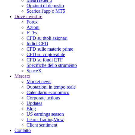
MetaTrader 5
Opzioni di deposito
Scarica l'app o MT5
Dove investire
Forex
Azioni
ETFs
CFD su titoli azionari
Indici CFD
CFD sulle materie prime
CFD su criptovalute
CFD su fondi ETF
Specifiche dello strumento
SpaceX
Mercato
Market news
Quotazioni in tempo reale
Calendario economico
Corporate actions
Updates
Blog
US earnings season
Learn TradingView
Client sentiment
Contatto