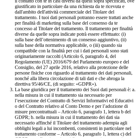
il contatto con te in casi diversi da quelli sopra specificati, ove
giustificato in particolare da una richiesta da te ricevuta e
dall'ambito dell'attività commerciale del Titolare del
trattamento. I tuoi dati personali potranno essere trattati anche
per finalità di marketing sulla base del consenso da te
concesso al Titolare del trattamento. Il trattamento per finalità
diverse da quelle sopra indicate potrà essere effettuato: (i)
sulla base dell’ottenimento di un consenso aggiuntivo, (ii)
sulla base della normativa applicabile, o (iii) quando sia
compatibile con la finalità per cui i dati personali sono stati
originariamente raccolti (Articolo 6, paragrafo 4, del
Regolamento (UE) 2016/679 del Parlamento europeo e del
Consiglio, del 27 aprile 2016, relativo alla protezione delle
persone fisiche con riguardo al trattamento dei dati personali,
nonché alla libera circolazione di tali dati e che abroga la
direttiva 95/46/CE, (di seguito: «GDPR»).
La base giuridica per il trattamento dei Suoi dati personali è: a.
nella misura in cui il trattamento sia necessario per
l’esecuzione del Contratto di Servizi Informativi ed Educativi
o del Contratto relativo al Conto Demo e per l’adozione di
misure precontrattuali – Articolo 6, paragrafo 1, lettera b del
GDPR; b. nella misura in cui il trattamento dei dati sia
necessario affinché il Titolare del trattamento adempia agli
obblighi legali a lui incombenti, consistenti in particolare nel
trattamento conforme – Articolo 6, paragrafo 1, lettera c) del