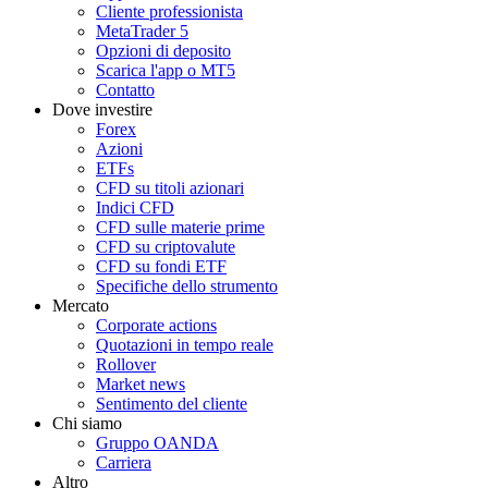
Cliente professionista
MetaTrader 5
Opzioni di deposito
Scarica l'app o MT5
Contatto
Dove investire
Forex
Azioni
ETFs
CFD su titoli azionari
Indici CFD
CFD sulle materie prime
CFD su criptovalute
CFD su fondi ETF
Specifiche dello strumento
Mercato
Corporate actions
Quotazioni in tempo reale
Rollover
Market news
Sentimento del cliente
Chi siamo
Gruppo OANDA
Carriera
Altro