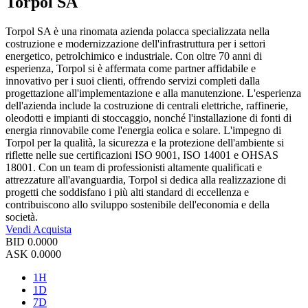
Torpol SA
Torpol SA è una rinomata azienda polacca specializzata nella
costruzione e modernizzazione dell'infrastruttura per i settori
energetico, petrolchimico e industriale. Con oltre 70 anni di
esperienza, Torpol si è affermata come partner affidabile e
innovativo per i suoi clienti, offrendo servizi completi dalla
progettazione all'implementazione e alla manutenzione. L'esperienza
dell'azienda include la costruzione di centrali elettriche, raffinerie,
oleodotti e impianti di stoccaggio, nonché l'installazione di fonti di
energia rinnovabile come l'energia eolica e solare. L'impegno di
Torpol per la qualità, la sicurezza e la protezione dell'ambiente si
riflette nelle sue certificazioni ISO 9001, ISO 14001 e OHSAS
18001. Con un team di professionisti altamente qualificati e
attrezzature all'avanguardia, Torpol si dedica alla realizzazione di
progetti che soddisfano i più alti standard di eccellenza e
contribuiscono allo sviluppo sostenibile dell'economia e della
società.
Vendi
Acquista
BID
0.0000
ASK
0.0000
1H
1D
7D