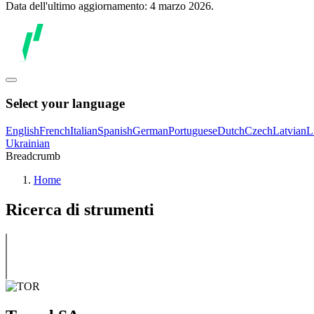
Data dell'ultimo aggiornamento: 4 marzo 2026.
Select your language
English
French
Italian
Spanish
German
Portuguese
Dutch
Czech
Latvian
L
Ukrainian
Breadcrumb
Home
Ricerca di strumenti