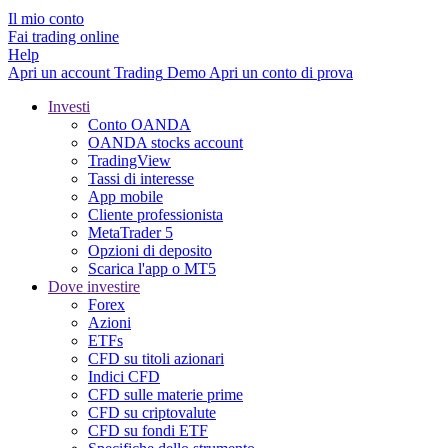
Il mio conto
Fai trading online
Help
Apri un account
Trading
Demo
Apri un conto di prova
Investi
Conto OANDA
OANDA stocks account
TradingView
Tassi di interesse
App mobile
Cliente professionista
MetaTrader 5
Opzioni di deposito
Scarica l'app o MT5
Dove investire
Forex
Azioni
ETFs
CFD su titoli azionari
Indici CFD
CFD sulle materie prime
CFD su criptovalute
CFD su fondi ETF