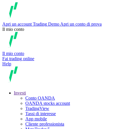
Apri un account
Trading
Demo
Apri un conto di prova
Il mio conto
Il mio conto
Fai trading online
Help
Investi
Conto OANDA
OANDA stocks account
TradingView
Tassi di interesse
App mobile
Cliente professionista