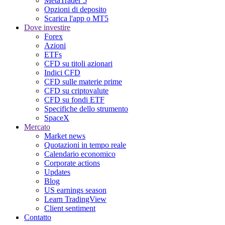
MetaTrader 5
Opzioni di deposito
Scarica l'app o MT5
Dove investire
Forex
Azioni
ETFs
CFD su titoli azionari
Indici CFD
CFD sulle materie prime
CFD su criptovalute
CFD su fondi ETF
Specifiche dello strumento
SpaceX
Mercato
Market news
Quotazioni in tempo reale
Calendario economico
Corporate actions
Updates
Blog
US earnings season
Learn TradingView
Client sentiment
Contatto