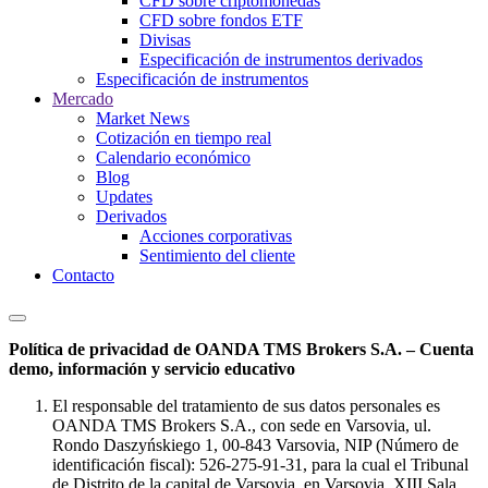
CFD sobre criptomonedas
CFD sobre fondos ETF
Divisas
Especificación de instrumentos derivados
Especificación de instrumentos
Mercado
Market News
Cotización en tiempo real
Calendario económico
Blog
Updates
Derivados
Acciones corporativas
Sentimiento del cliente
Contacto
Política de privacidad de OANDA TMS Brokers S.A. – Cuenta
demo, información y servicio educativo
El responsable del tratamiento de sus datos personales es
OANDA TMS Brokers S.A., con sede en Varsovia, ul.
Rondo Daszyńskiego 1, 00-843 Varsovia, NIP (Número de
identificación fiscal): 526-275-91-31, para la cual el Tribunal
de Distrito de la capital de Varsovia, en Varsovia, XIII Sala