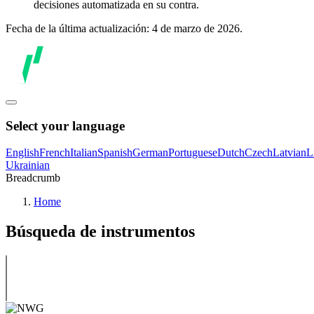
decisiones automatizada en su contra.
Fecha de la última actualización: 4 de marzo de 2026.
Select your language
English
French
Italian
Spanish
German
Portuguese
Dutch
Czech
Latvian
L
Ukrainian
Breadcrumb
Home
Búsqueda de instrumentos