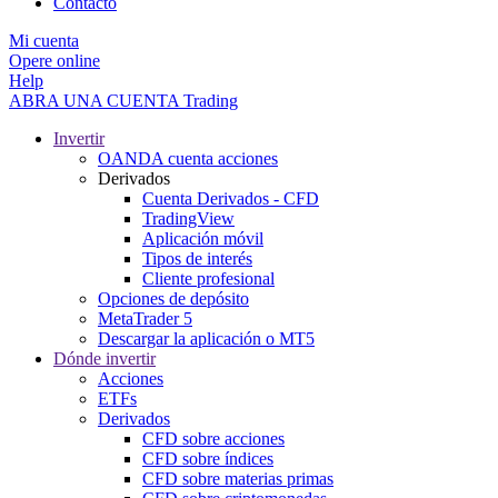
Contacto
Mi cuenta
Opere online
Help
ABRA UNA CUENTA
Trading
Invertir
OANDA cuenta acciones
Derivados
Cuenta Derivados - CFD
TradingView
Aplicación móvil
Tipos de interés
Cliente profesional
Opciones de depósito
MetaTrader 5
Descargar la aplicación o MT5
Dónde invertir
Acciones
ETFs
Derivados
CFD sobre acciones
CFD sobre índices
CFD sobre materias primas