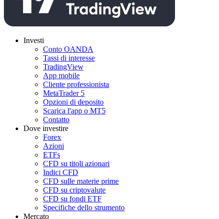
Investi
Conto OANDA
Tassi di interesse
TradingView
App mobile
Cliente professionista
MetaTrader 5
Opzioni di deposito
Scarica l'app o MT5
Contatto
Dove investire
Forex
Azioni
ETFs
CFD su titoli azionari
Indici CFD
CFD sulle materie prime
CFD su criptovalute
CFD su fondi ETF
Specifiche dello strumento
Mercato