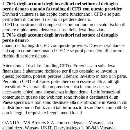
L'76% degli account degli investitori nel settore al dettaglio
perde denaro quando fa trading di CFD con questo provider.
Dovresti valutare se hai capito come funzionano i CFD e se puoi
permetterti di correre il rischio di perdere denaro.
I CFD sono strumenti complessi e comportano un elevato rischio di
perdere rapidamente denaro a causa della leva finanziaria.
L'76% degli account degli investitori nel settore al dettaglio
perde denaro
quando fa trading di CFD con questo provider. Dovresti valutare se
hai capito come funzionano i CFD e se puoi permetterti di correre il
rischio di perdere denaro.
Attenzione al rischio: il trading CFD e Forex basato sulla leva
finanziaria è altamente rischioso per il tuo capitale; se investi in
questo prodotto, potresti perdere il denaro investito in toto o in parte.
Pertanto, i CFD e il Forex potrebbero non essere adatti a tutti gli
investitori. Assicurati di comprendere i rischi connessi e, se
necessario, chiedi una consulenza indipendente. Le informazioni
contenute in questo sito web non sono rivolte a destinatari di un
Paese specifico e non sono destinate alla distribuzione in Paesi in cui
la distribuzione o l'utilizzo di tali informazioni sarebbe incompatibile
con le leggi, i requisiti e i regolamenti locali.
OANDA TMS Brokers S.A. con sede legale a Varsavia, sita
all'indirizzo Warsaw UNIT, Daszyńskiego 1, 00-843 Varsavia,