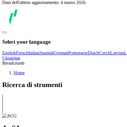
Data dell'ultimo aggiornamento: 4 marzo 2026.
Select your language
English
French
Italian
Spanish
German
Portuguese
Dutch
Czech
Latvian
L
Ukrainian
Breadcrumb
Home
Ricerca di strumenti