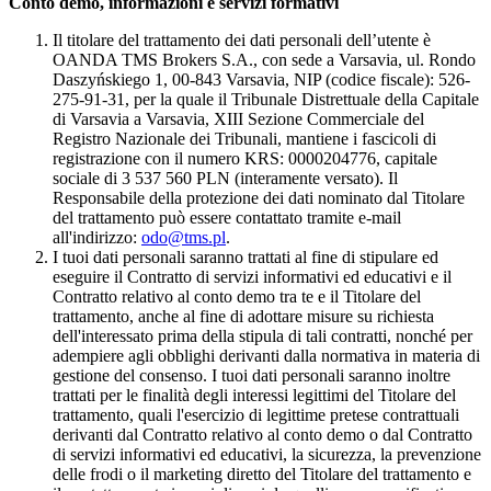
Conto demo, informazioni e servizi formativi
Il titolare del trattamento dei dati personali dell’utente è
OANDA TMS Brokers S.A., con sede a Varsavia, ul. Rondo
Daszyńskiego 1, 00-843 Varsavia, NIP (codice fiscale): 526-
275-91-31, per la quale il Tribunale Distrettuale della Capitale
di Varsavia a Varsavia, XIII Sezione Commerciale del
Registro Nazionale dei Tribunali, mantiene i fascicoli di
registrazione con il numero KRS: 0000204776, capitale
sociale di 3 537 560 PLN (interamente versato). Il
Responsabile della protezione dei dati nominato dal Titolare
del trattamento può essere contattato tramite e-mail
all'indirizzo:
odo@tms.pl
.
I tuoi dati personali saranno trattati al fine di stipulare ed
eseguire il Contratto di servizi informativi ed educativi e il
Contratto relativo al conto demo tra te e il Titolare del
trattamento, anche al fine di adottare misure su richiesta
dell'interessato prima della stipula di tali contratti, nonché per
adempiere agli obblighi derivanti dalla normativa in materia di
gestione del consenso. I tuoi dati personali saranno inoltre
trattati per le finalità degli interessi legittimi del Titolare del
trattamento, quali l'esercizio di legittime pretese contrattuali
derivanti dal Contratto relativo al conto demo o dal Contratto
di servizi informativi ed educativi, la sicurezza, la prevenzione
delle frodi o il marketing diretto del Titolare del trattamento e