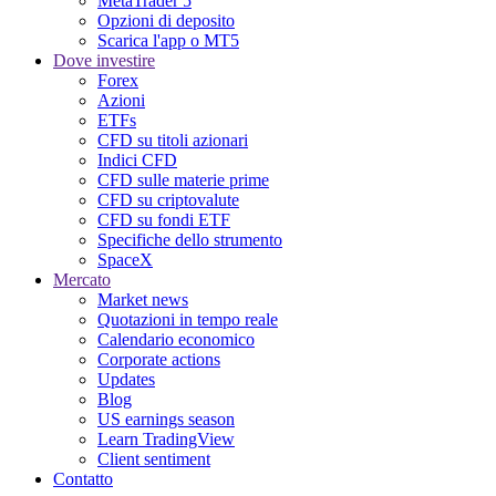
MetaTrader 5
Opzioni di deposito
Scarica l'app o MT5
Dove investire
Forex
Azioni
ETFs
CFD su titoli azionari
Indici CFD
CFD sulle materie prime
CFD su criptovalute
CFD su fondi ETF
Specifiche dello strumento
SpaceX
Mercato
Market news
Quotazioni in tempo reale
Calendario economico
Corporate actions
Updates
Blog
US earnings season
Learn TradingView
Client sentiment
Contatto