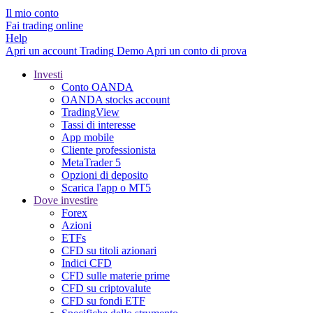
Il mio conto
Fai trading online
Help
Apri un account
Trading
Demo
Apri un conto di prova
Investi
Conto OANDA
OANDA stocks account
TradingView
Tassi di interesse
App mobile
Cliente professionista
MetaTrader 5
Opzioni di deposito
Scarica l'app o MT5
Dove investire
Forex
Azioni
ETFs
CFD su titoli azionari
Indici CFD
CFD sulle materie prime
CFD su criptovalute
CFD su fondi ETF