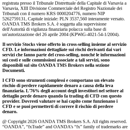
registrata presso il Tribunale Distrettuale della Capitale di Varsavia a
Varsavia, XIII Divisione Commerciale del Registro Nazionale dei
Tribunali con il numero KRS 0000204776, numero NIP
5262759131, Capitale iniziale: PLN 3537,560 interamente versato.
OANDA TMS Brokers S.A. è soggetta alla supervisione
dell'Autorità di vigilanza finanziaria polacca sulla base di
un'autorizzazione del 26 aprile 2004 (KPWiG-4021-54-1/2004).
Il servizio Stocks viene offerto in cross-selling insieme al servizio
CFD. Le informazioni dettagliate sui rischi derivanti dai vari
servizi che fanno parte del cross-selling, nonché le informazioni
sui costi e sulle commissioni associate a tali servizi, sono
disponibili sul sito OANDA TMS Brokers nella sezione
Documenti.
I CFD sono strumenti complessi e comportano un elevato
rischio di perdere rapidamente denaro a causa della leva
finanziaria. L'76% degli account degli investitori nel settore al
dettaglio perde denaro quando fa trading di CFD con questo
provider. Dovresti valutare se hai capito come funzionano i
CFD e se puoi permetterti di correre il rischio di perdere
denaro.
@ Copyright 2026 OANDA TMS Brokers S.A. All rights reserved.
“OANDA”, “fxTrade” and OANDA’s “fx” family of trademarks are