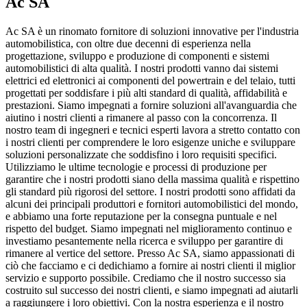
Ac SA
Ac SA è un rinomato fornitore di soluzioni innovative per l'industria
automobilistica, con oltre due decenni di esperienza nella
progettazione, sviluppo e produzione di componenti e sistemi
automobilistici di alta qualità. I nostri prodotti vanno dai sistemi
elettrici ed elettronici ai componenti del powertrain e del telaio, tutti
progettati per soddisfare i più alti standard di qualità, affidabilità e
prestazioni. Siamo impegnati a fornire soluzioni all'avanguardia che
aiutino i nostri clienti a rimanere al passo con la concorrenza. Il
nostro team di ingegneri e tecnici esperti lavora a stretto contatto con
i nostri clienti per comprendere le loro esigenze uniche e sviluppare
soluzioni personalizzate che soddisfino i loro requisiti specifici.
Utilizziamo le ultime tecnologie e processi di produzione per
garantire che i nostri prodotti siano della massima qualità e rispettino
gli standard più rigorosi del settore. I nostri prodotti sono affidati da
alcuni dei principali produttori e fornitori automobilistici del mondo,
e abbiamo una forte reputazione per la consegna puntuale e nel
rispetto del budget. Siamo impegnati nel miglioramento continuo e
investiamo pesantemente nella ricerca e sviluppo per garantire di
rimanere al vertice del settore. Presso Ac SA, siamo appassionati di
ciò che facciamo e ci dedichiamo a fornire ai nostri clienti il miglior
servizio e supporto possibile. Crediamo che il nostro successo sia
costruito sul successo dei nostri clienti, e siamo impegnati ad aiutarli
a raggiungere i loro obiettivi. Con la nostra esperienza e il nostro