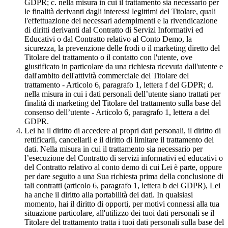
GDPR; c. nella misura in cui il trattamento sia necessario per
le finalità derivanti dagli interessi legittimi del Titolare, quali
l'effettuazione dei necessari adempimenti e la rivendicazione
di diritti derivanti dal Contratto di Servizi Informativi ed
Educativi o dal Contratto relativo al Conto Demo, la
sicurezza, la prevenzione delle frodi o il marketing diretto del
Titolare del trattamento o il contatto con l'utente, ove
giustificato in particolare da una richiesta ricevuta dall'utente e
dall'ambito dell'attività commerciale del Titolare del
trattamento - Articolo 6, paragrafo 1, lettera f del GDPR; d.
nella misura in cui i dati personali dell’utente siano trattati per
finalità di marketing del Titolare del trattamento sulla base del
consenso dell’utente - Articolo 6, paragrafo 1, lettera a del
GDPR.
Lei ha il diritto di accedere ai propri dati personali, il diritto di
rettificarli, cancellarli e il diritto di limitare il trattamento dei
dati. Nella misura in cui il trattamento sia necessario per
l’esecuzione del Contratto di servizi informativi ed educativi o
del Contratto relativo al conto demo di cui Lei è parte, oppure
per dare seguito a una Sua richiesta prima della conclusione di
tali contratti (articolo 6, paragrafo 1, lettera b del GDPR), Lei
ha anche il diritto alla portabilità dei dati. In qualsiasi
momento, hai il diritto di opporti, per motivi connessi alla tua
situazione particolare, all'utilizzo dei tuoi dati personali se il
Titolare del trattamento tratta i tuoi dati personali sulla base del