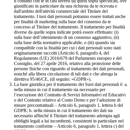
il contatto con te in casi diversi da quelli sopra specificati, ove
giustificato in particolare da una richiesta da te ricevuta e
dall'ambito dell'attività commerciale del Titolare del
trattamento. I tuoi dati personali potranno essere trattati anche
per finalità di marketing sulla base del consenso da te
concesso al Titolare del trattamento. Il trattamento per finalità
diverse da quelle sopra indicate potrà essere effettuato: (i)
sulla base dell’ottenimento di un consenso aggiuntivo, (ii)
sulla base della normativa applicabile, o (iii) quando sia
compatibile con la finalità per cui i dati personali sono stati
originariamente raccolti (Articolo 6, paragrafo 4, del
Regolamento (UE) 2016/679 del Parlamento europeo e del
Consiglio, del 27 aprile 2016, relativo alla protezione delle
persone fisiche con riguardo al trattamento dei dati personali,
nonché alla libera circolazione di tali dati e che abroga la
direttiva 95/46/CE, (di seguito: «GDPR»).
La base giuridica per il trattamento dei Suoi dati personali è: a.
nella misura in cui il trattamento sia necessario per
l’esecuzione del Contratto di Servizi Informativi ed Educativi
o del Contratto relativo al Conto Demo e per l’adozione di
misure precontrattuali – Articolo 6, paragrafo 1, lettera b del
GDPR; b. nella misura in cui il trattamento dei dati sia
necessario affinché il Titolare del trattamento adempia agli
obblighi legali a lui incombenti, consistenti in particolare nel
trattamento conforme – Articolo 6, paragrafo 1, lettera c) del