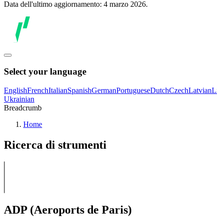
Data dell'ultimo aggiornamento: 4 marzo 2026.
Select your language
English
French
Italian
Spanish
German
Portuguese
Dutch
Czech
Latvian
L
Ukrainian
Breadcrumb
Home
Ricerca di strumenti
ADP (Aeroports de Paris)