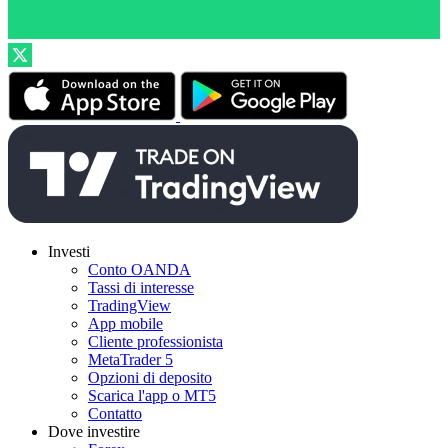
Investi
Conto OANDA
Tassi di interesse
TradingView
App mobile
Cliente professionista
MetaTrader 5
Opzioni di deposito
Scarica l'app o MT5
Contatto
Dove investire