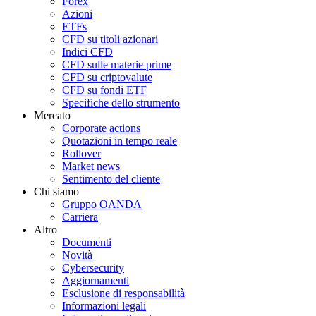
Forex
Azioni
ETFs
CFD su titoli azionari
Indici CFD
CFD sulle materie prime
CFD su criptovalute
CFD su fondi ETF
Specifiche dello strumento
Mercato
Corporate actions
Quotazioni in tempo reale
Rollover
Market news
Sentimento del cliente
Chi siamo
Gruppo OANDA
Carriera
Altro
Documenti
Novità
Cybersecurity
Aggiornamenti
Esclusione di responsabilità
Informazioni legali