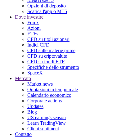
MetaTrader 5
Opzioni di deposito
Scarica l'app o MT5
Dove investire
Forex
Azioni
ETFs
CFD su titoli azionari
Indici CFD
CFD sulle materie prime
CFD su criptovalute
CFD su fondi ETF
Specifiche dello strumento
SpaceX
Mercato
Market news
Quotazioni in tempo reale
Calendario economico
Corporate actions
Updates
Blog
US earnings season
Learn TradingView
Client sentiment
Contatto