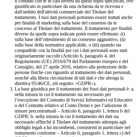
il contatto con te in casi diversi da quelli sopra specificati, ove
giustificato in particolare da una richiesta da te ricevuta e
dall'ambito dell'attività commerciale del Titolare del
trattamento. I tuoi dati personali potranno essere trattati anche
per finalità di marketing sulla base del consenso da te
concesso al Titolare del trattamento. Il trattamento per finalità
diverse da quelle sopra indicate potrà essere effettuato: (i)
sulla base dell’ottenimento di un consenso aggiuntivo, (ii)
sulla base della normativa applicabile, o (iii) quando sia
compatibile con la finalità per cui i dati personali sono stati
originariamente raccolti (Articolo 6, paragrafo 4, del
Regolamento (UE) 2016/679 del Parlamento europeo e del
Consiglio, del 27 aprile 2016, relativo alla protezione delle
persone fisiche con riguardo al trattamento dei dati personali,
nonché alla libera circolazione di tali dati e che abroga la
direttiva 95/46/CE, (di seguito: «GDPR»).
La base giuridica per il trattamento dei Suoi dati personali è: a.
nella misura in cui il trattamento sia necessario per
l’esecuzione del Contratto di Servizi Informativi ed Educativi
o del Contratto relativo al Conto Demo e per l’adozione di
misure precontrattuali – Articolo 6, paragrafo 1, lettera b del
GDPR; b. nella misura in cui il trattamento dei dati sia
necessario affinché il Titolare del trattamento adempia agli
obblighi legali a lui incombenti, consistenti in particolare nel
trattamento conforme – Articolo 6, paragrafo 1, lettera c) del