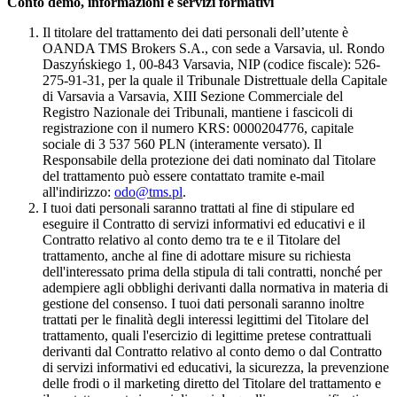
Conto demo, informazioni e servizi formativi
Il titolare del trattamento dei dati personali dell’utente è
OANDA TMS Brokers S.A., con sede a Varsavia, ul. Rondo
Daszyńskiego 1, 00-843 Varsavia, NIP (codice fiscale): 526-
275-91-31, per la quale il Tribunale Distrettuale della Capitale
di Varsavia a Varsavia, XIII Sezione Commerciale del
Registro Nazionale dei Tribunali, mantiene i fascicoli di
registrazione con il numero KRS: 0000204776, capitale
sociale di 3 537 560 PLN (interamente versato). Il
Responsabile della protezione dei dati nominato dal Titolare
del trattamento può essere contattato tramite e-mail
all'indirizzo:
odo@tms.pl
.
I tuoi dati personali saranno trattati al fine di stipulare ed
eseguire il Contratto di servizi informativi ed educativi e il
Contratto relativo al conto demo tra te e il Titolare del
trattamento, anche al fine di adottare misure su richiesta
dell'interessato prima della stipula di tali contratti, nonché per
adempiere agli obblighi derivanti dalla normativa in materia di
gestione del consenso. I tuoi dati personali saranno inoltre
trattati per le finalità degli interessi legittimi del Titolare del
trattamento, quali l'esercizio di legittime pretese contrattuali
derivanti dal Contratto relativo al conto demo o dal Contratto
di servizi informativi ed educativi, la sicurezza, la prevenzione
delle frodi o il marketing diretto del Titolare del trattamento e