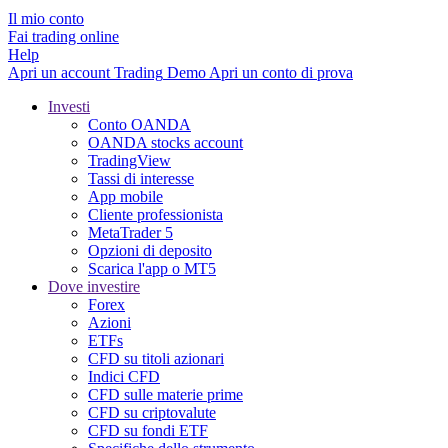
Il mio conto
Fai trading online
Help
Apri un account
Trading
Demo
Apri un conto di prova
Investi
Conto OANDA
OANDA stocks account
TradingView
Tassi di interesse
App mobile
Cliente professionista
MetaTrader 5
Opzioni di deposito
Scarica l'app o MT5
Dove investire
Forex
Azioni
ETFs
CFD su titoli azionari
Indici CFD
CFD sulle materie prime
CFD su criptovalute
CFD su fondi ETF