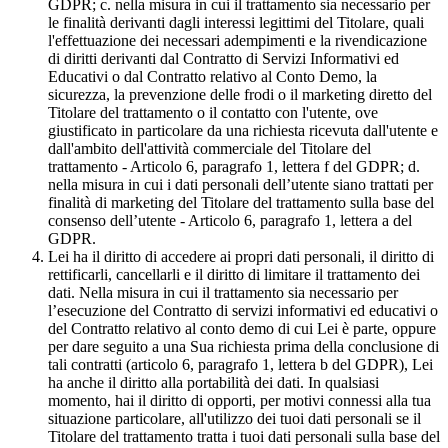
GDPR; c. nella misura in cui il trattamento sia necessario per
le finalità derivanti dagli interessi legittimi del Titolare, quali
l'effettuazione dei necessari adempimenti e la rivendicazione
di diritti derivanti dal Contratto di Servizi Informativi ed
Educativi o dal Contratto relativo al Conto Demo, la
sicurezza, la prevenzione delle frodi o il marketing diretto del
Titolare del trattamento o il contatto con l'utente, ove
giustificato in particolare da una richiesta ricevuta dall'utente e
dall'ambito dell'attività commerciale del Titolare del
trattamento - Articolo 6, paragrafo 1, lettera f del GDPR; d.
nella misura in cui i dati personali dell’utente siano trattati per
finalità di marketing del Titolare del trattamento sulla base del
consenso dell’utente - Articolo 6, paragrafo 1, lettera a del
GDPR.
Lei ha il diritto di accedere ai propri dati personali, il diritto di
rettificarli, cancellarli e il diritto di limitare il trattamento dei
dati. Nella misura in cui il trattamento sia necessario per
l’esecuzione del Contratto di servizi informativi ed educativi o
del Contratto relativo al conto demo di cui Lei è parte, oppure
per dare seguito a una Sua richiesta prima della conclusione di
tali contratti (articolo 6, paragrafo 1, lettera b del GDPR), Lei
ha anche il diritto alla portabilità dei dati. In qualsiasi
momento, hai il diritto di opporti, per motivi connessi alla tua
situazione particolare, all'utilizzo dei tuoi dati personali se il
Titolare del trattamento tratta i tuoi dati personali sulla base del