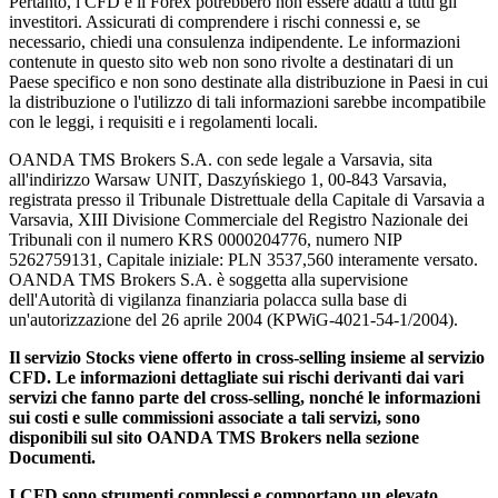
Pertanto, i CFD e il Forex potrebbero non essere adatti a tutti gli
investitori. Assicurati di comprendere i rischi connessi e, se
necessario, chiedi una consulenza indipendente. Le informazioni
contenute in questo sito web non sono rivolte a destinatari di un
Paese specifico e non sono destinate alla distribuzione in Paesi in cui
la distribuzione o l'utilizzo di tali informazioni sarebbe incompatibile
con le leggi, i requisiti e i regolamenti locali.
OANDA TMS Brokers S.A. con sede legale a Varsavia, sita
all'indirizzo Warsaw UNIT, Daszyńskiego 1, 00-843 Varsavia,
registrata presso il Tribunale Distrettuale della Capitale di Varsavia a
Varsavia, XIII Divisione Commerciale del Registro Nazionale dei
Tribunali con il numero KRS 0000204776, numero NIP
5262759131, Capitale iniziale: PLN 3537,560 interamente versato.
OANDA TMS Brokers S.A. è soggetta alla supervisione
dell'Autorità di vigilanza finanziaria polacca sulla base di
un'autorizzazione del 26 aprile 2004 (KPWiG-4021-54-1/2004).
Il servizio Stocks viene offerto in cross-selling insieme al servizio
CFD. Le informazioni dettagliate sui rischi derivanti dai vari
servizi che fanno parte del cross-selling, nonché le informazioni
sui costi e sulle commissioni associate a tali servizi, sono
disponibili sul sito OANDA TMS Brokers nella sezione
Documenti.
I CFD sono strumenti complessi e comportano un elevato