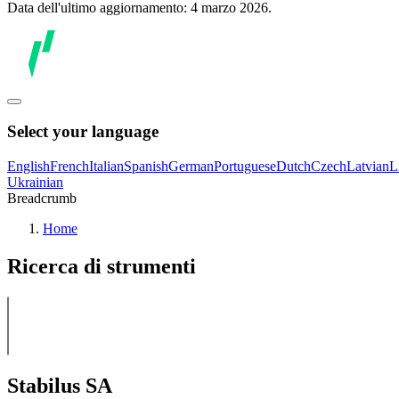
Data dell'ultimo aggiornamento: 4 marzo 2026.
Select your language
English
French
Italian
Spanish
German
Portuguese
Dutch
Czech
Latvian
L
Ukrainian
Breadcrumb
Home
Ricerca di strumenti
Stabilus SA