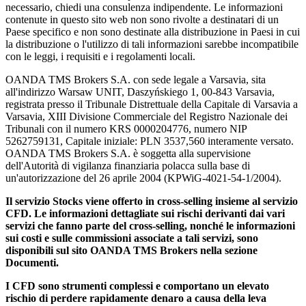
necessario, chiedi una consulenza indipendente. Le informazioni
contenute in questo sito web non sono rivolte a destinatari di un
Paese specifico e non sono destinate alla distribuzione in Paesi in cui
la distribuzione o l'utilizzo di tali informazioni sarebbe incompatibile
con le leggi, i requisiti e i regolamenti locali.
OANDA TMS Brokers S.A. con sede legale a Varsavia, sita
all'indirizzo Warsaw UNIT, Daszyńskiego 1, 00-843 Varsavia,
registrata presso il Tribunale Distrettuale della Capitale di Varsavia a
Varsavia, XIII Divisione Commerciale del Registro Nazionale dei
Tribunali con il numero KRS 0000204776, numero NIP
5262759131, Capitale iniziale: PLN 3537,560 interamente versato.
OANDA TMS Brokers S.A. è soggetta alla supervisione
dell'Autorità di vigilanza finanziaria polacca sulla base di
un'autorizzazione del 26 aprile 2004 (KPWiG-4021-54-1/2004).
Il servizio Stocks viene offerto in cross-selling insieme al servizio
CFD. Le informazioni dettagliate sui rischi derivanti dai vari
servizi che fanno parte del cross-selling, nonché le informazioni
sui costi e sulle commissioni associate a tali servizi, sono
disponibili sul sito OANDA TMS Brokers nella sezione
Documenti.
I CFD sono strumenti complessi e comportano un elevato
rischio di perdere rapidamente denaro a causa della leva