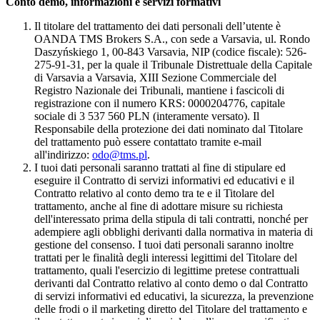
Conto demo, informazioni e servizi formativi
Il titolare del trattamento dei dati personali dell’utente è
OANDA TMS Brokers S.A., con sede a Varsavia, ul. Rondo
Daszyńskiego 1, 00-843 Varsavia, NIP (codice fiscale): 526-
275-91-31, per la quale il Tribunale Distrettuale della Capitale
di Varsavia a Varsavia, XIII Sezione Commerciale del
Registro Nazionale dei Tribunali, mantiene i fascicoli di
registrazione con il numero KRS: 0000204776, capitale
sociale di 3 537 560 PLN (interamente versato). Il
Responsabile della protezione dei dati nominato dal Titolare
del trattamento può essere contattato tramite e-mail
all'indirizzo:
odo@tms.pl
.
I tuoi dati personali saranno trattati al fine di stipulare ed
eseguire il Contratto di servizi informativi ed educativi e il
Contratto relativo al conto demo tra te e il Titolare del
trattamento, anche al fine di adottare misure su richiesta
dell'interessato prima della stipula di tali contratti, nonché per
adempiere agli obblighi derivanti dalla normativa in materia di
gestione del consenso. I tuoi dati personali saranno inoltre
trattati per le finalità degli interessi legittimi del Titolare del
trattamento, quali l'esercizio di legittime pretese contrattuali
derivanti dal Contratto relativo al conto demo o dal Contratto
di servizi informativi ed educativi, la sicurezza, la prevenzione
delle frodi o il marketing diretto del Titolare del trattamento e