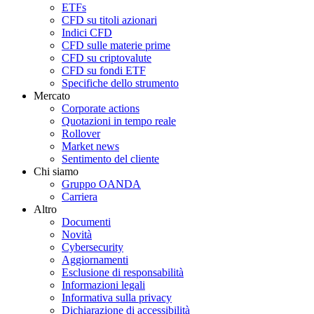
ETFs
CFD su titoli azionari
Indici CFD
CFD sulle materie prime
CFD su criptovalute
CFD su fondi ETF
Specifiche dello strumento
Mercato
Corporate actions
Quotazioni in tempo reale
Rollover
Market news
Sentimento del cliente
Chi siamo
Gruppo OANDA
Carriera
Altro
Documenti
Novità
Cybersecurity
Aggiornamenti
Esclusione di responsabilità
Informazioni legali
Informativa sulla privacy
Dichiarazione di accessibilità