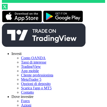
Investi
Conto OANDA
Tassi di interesse
TradingView
App mobile
Cliente professionista
MetaTrader 5
Opzioni di deposito
Scarica l'app o MT5
Contatto
Dove investire
Forex
Azioni