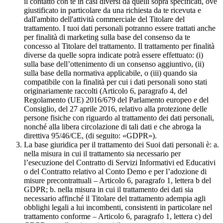
il contatto con te in casi diversi da quelli sopra specificati, ove
giustificato in particolare da una richiesta da te ricevuta e
dall'ambito dell'attività commerciale del Titolare del
trattamento. I tuoi dati personali potranno essere trattati anche
per finalità di marketing sulla base del consenso da te
concesso al Titolare del trattamento. Il trattamento per finalità
diverse da quelle sopra indicate potrà essere effettuato: (i)
sulla base dell’ottenimento di un consenso aggiuntivo, (ii)
sulla base della normativa applicabile, o (iii) quando sia
compatibile con la finalità per cui i dati personali sono stati
originariamente raccolti (Articolo 6, paragrafo 4, del
Regolamento (UE) 2016/679 del Parlamento europeo e del
Consiglio, del 27 aprile 2016, relativo alla protezione delle
persone fisiche con riguardo al trattamento dei dati personali,
nonché alla libera circolazione di tali dati e che abroga la
direttiva 95/46/CE, (di seguito: «GDPR»).
La base giuridica per il trattamento dei Suoi dati personali è: a.
nella misura in cui il trattamento sia necessario per
l’esecuzione del Contratto di Servizi Informativi ed Educativi
o del Contratto relativo al Conto Demo e per l’adozione di
misure precontrattuali – Articolo 6, paragrafo 1, lettera b del
GDPR; b. nella misura in cui il trattamento dei dati sia
necessario affinché il Titolare del trattamento adempia agli
obblighi legali a lui incombenti, consistenti in particolare nel
trattamento conforme – Articolo 6, paragrafo 1, lettera c) del