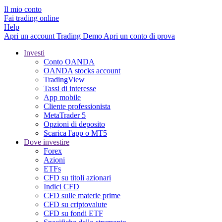
Il mio conto
Fai trading online
Help
Apri un account
Trading
Demo
Apri un conto di prova
Investi
Conto OANDA
OANDA stocks account
TradingView
Tassi di interesse
App mobile
Cliente professionista
MetaTrader 5
Opzioni di deposito
Scarica l'app o MT5
Dove investire
Forex
Azioni
ETFs
CFD su titoli azionari
Indici CFD
CFD sulle materie prime
CFD su criptovalute
CFD su fondi ETF