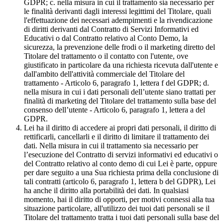
GDPR; c. nella misura in cui il trattamento sia necessario per
le finalità derivanti dagli interessi legittimi del Titolare, quali
l'effettuazione dei necessari adempimenti e la rivendicazione
di diritti derivanti dal Contratto di Servizi Informativi ed
Educativi o dal Contratto relativo al Conto Demo, la
sicurezza, la prevenzione delle frodi o il marketing diretto del
Titolare del trattamento o il contatto con l'utente, ove
giustificato in particolare da una richiesta ricevuta dall'utente e
dall'ambito dell'attività commerciale del Titolare del
trattamento - Articolo 6, paragrafo 1, lettera f del GDPR; d.
nella misura in cui i dati personali dell’utente siano trattati per
finalità di marketing del Titolare del trattamento sulla base del
consenso dell’utente - Articolo 6, paragrafo 1, lettera a del
GDPR.
Lei ha il diritto di accedere ai propri dati personali, il diritto di
rettificarli, cancellarli e il diritto di limitare il trattamento dei
dati. Nella misura in cui il trattamento sia necessario per
l’esecuzione del Contratto di servizi informativi ed educativi o
del Contratto relativo al conto demo di cui Lei è parte, oppure
per dare seguito a una Sua richiesta prima della conclusione di
tali contratti (articolo 6, paragrafo 1, lettera b del GDPR), Lei
ha anche il diritto alla portabilità dei dati. In qualsiasi
momento, hai il diritto di opporti, per motivi connessi alla tua
situazione particolare, all'utilizzo dei tuoi dati personali se il
Titolare del trattamento tratta i tuoi dati personali sulla base del