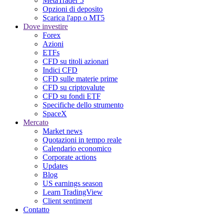
MetaTrader 5
Opzioni di deposito
Scarica l'app o MT5
Dove investire
Forex
Azioni
ETFs
CFD su titoli azionari
Indici CFD
CFD sulle materie prime
CFD su criptovalute
CFD su fondi ETF
Specifiche dello strumento
SpaceX
Mercato
Market news
Quotazioni in tempo reale
Calendario economico
Corporate actions
Updates
Blog
US earnings season
Learn TradingView
Client sentiment
Contatto