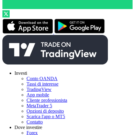
Investi
Conto OANDA
Tassi di interesse
TradingView
App mobile
Cliente professionista
MetaTrader 5
Opzioni di deposito
Scarica l'app o MT5
Contatto
Dove investire
Forex