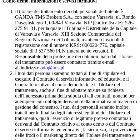
Conto demo, informazioni e servizi formativi
Il titolare del trattamento dei dati personali dell’utente è
OANDA TMS Brokers S.A., con sede a Varsavia, ul. Rondo
Daszyńskiego 1, 00-843 Varsavia, NIP (codice fiscale): 526-
275-91-31, per la quale il Tribunale Distrettuale della Capitale
di Varsavia a Varsavia, XIII Sezione Commerciale del
Registro Nazionale dei Tribunali, mantiene i fascicoli di
registrazione con il numero KRS: 0000204776, capitale
sociale di 3 537 560 PLN (interamente versato). Il
Responsabile della protezione dei dati nominato dal Titolare
del trattamento può essere contattato tramite e-mail
all'indirizzo:
odo@tms.pl
.
I tuoi dati personali saranno trattati al fine di stipulare ed
eseguire il Contratto di servizi informativi ed educativi e il
Contratto relativo al conto demo tra te e il Titolare del
trattamento, anche al fine di adottare misure su richiesta
dell'interessato prima della stipula di tali contratti, nonché per
adempiere agli obblighi derivanti dalla normativa in materia di
gestione del consenso. I tuoi dati personali saranno inoltre
trattati per le finalità degli interessi legittimi del Titolare del
trattamento, quali l'esercizio di legittime pretese contrattuali
derivanti dal Contratto relativo al conto demo o dal Contratto
di servizi informativi ed educativi, la sicurezza, la prevenzione
delle frodi o il marketing diretto del Titolare del trattamento e