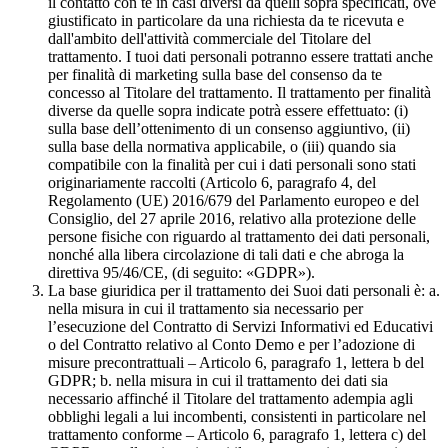
il contatto con te in casi diversi da quelli sopra specificati, ove
giustificato in particolare da una richiesta da te ricevuta e
dall'ambito dell'attività commerciale del Titolare del
trattamento. I tuoi dati personali potranno essere trattati anche
per finalità di marketing sulla base del consenso da te
concesso al Titolare del trattamento. Il trattamento per finalità
diverse da quelle sopra indicate potrà essere effettuato: (i)
sulla base dell’ottenimento di un consenso aggiuntivo, (ii)
sulla base della normativa applicabile, o (iii) quando sia
compatibile con la finalità per cui i dati personali sono stati
originariamente raccolti (Articolo 6, paragrafo 4, del
Regolamento (UE) 2016/679 del Parlamento europeo e del
Consiglio, del 27 aprile 2016, relativo alla protezione delle
persone fisiche con riguardo al trattamento dei dati personali,
nonché alla libera circolazione di tali dati e che abroga la
direttiva 95/46/CE, (di seguito: «GDPR»).
La base giuridica per il trattamento dei Suoi dati personali è: a.
nella misura in cui il trattamento sia necessario per
l’esecuzione del Contratto di Servizi Informativi ed Educativi
o del Contratto relativo al Conto Demo e per l’adozione di
misure precontrattuali – Articolo 6, paragrafo 1, lettera b del
GDPR; b. nella misura in cui il trattamento dei dati sia
necessario affinché il Titolare del trattamento adempia agli
obblighi legali a lui incombenti, consistenti in particolare nel
trattamento conforme – Articolo 6, paragrafo 1, lettera c) del