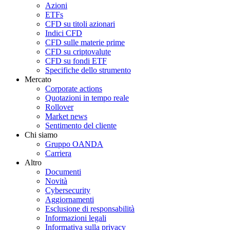
Azioni
ETFs
CFD su titoli azionari
Indici CFD
CFD sulle materie prime
CFD su criptovalute
CFD su fondi ETF
Specifiche dello strumento
Mercato
Corporate actions
Quotazioni in tempo reale
Rollover
Market news
Sentimento del cliente
Chi siamo
Gruppo OANDA
Carriera
Altro
Documenti
Novità
Cybersecurity
Aggiornamenti
Esclusione di responsabilità
Informazioni legali
Informativa sulla privacy