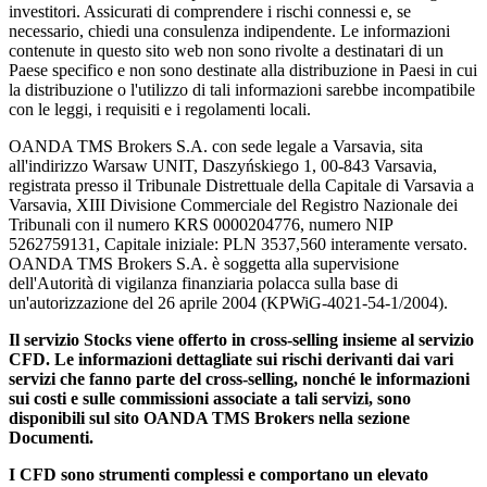
investitori. Assicurati di comprendere i rischi connessi e, se
necessario, chiedi una consulenza indipendente. Le informazioni
contenute in questo sito web non sono rivolte a destinatari di un
Paese specifico e non sono destinate alla distribuzione in Paesi in cui
la distribuzione o l'utilizzo di tali informazioni sarebbe incompatibile
con le leggi, i requisiti e i regolamenti locali.
OANDA TMS Brokers S.A. con sede legale a Varsavia, sita
all'indirizzo Warsaw UNIT, Daszyńskiego 1, 00-843 Varsavia,
registrata presso il Tribunale Distrettuale della Capitale di Varsavia a
Varsavia, XIII Divisione Commerciale del Registro Nazionale dei
Tribunali con il numero KRS 0000204776, numero NIP
5262759131, Capitale iniziale: PLN 3537,560 interamente versato.
OANDA TMS Brokers S.A. è soggetta alla supervisione
dell'Autorità di vigilanza finanziaria polacca sulla base di
un'autorizzazione del 26 aprile 2004 (KPWiG-4021-54-1/2004).
Il servizio Stocks viene offerto in cross-selling insieme al servizio
CFD. Le informazioni dettagliate sui rischi derivanti dai vari
servizi che fanno parte del cross-selling, nonché le informazioni
sui costi e sulle commissioni associate a tali servizi, sono
disponibili sul sito OANDA TMS Brokers nella sezione
Documenti.
I CFD sono strumenti complessi e comportano un elevato