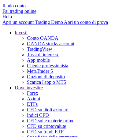
Il mio conto
Fai trading online
Help
Apri un account
Trading
Demo
Apri un conto di prova
Investi
Conto OANDA
OANDA stocks account
TradingView
Tassi di interesse
App mobile
Cliente professionista
MetaTrader 5
Opzioni di deposito
Scarica l'app o MT5
Dove investire
Forex
Azioni
ETFs
CFD su titoli azionari
Indici CFD
CFD sulle materie prime
CFD su criptovalute
CFD su fondi ETF