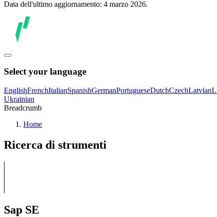
Data dell'ultimo aggiornamento: 4 marzo 2026.
Select your language
English
French
Italian
Spanish
German
Portuguese
Dutch
Czech
Latvian
L
Ukrainian
Breadcrumb
Home
Ricerca di strumenti
Sap SE