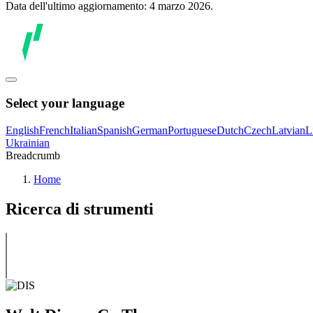
Data dell'ultimo aggiornamento: 4 marzo 2026.
Select your language
English
French
Italian
Spanish
German
Portuguese
Dutch
Czech
Latvian
L
Ukrainian
Breadcrumb
Home
Ricerca di strumenti