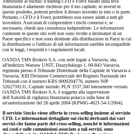
Attenzione al rischio: il trading CFD e Forex basato sulla leva
finanziaria è altamente rischioso per il tuo capitale; se investi in
questo prodotto, potresti perdere il denaro investito in toto o in parte.
Pertanto, i CFD e il Forex potrebbero non essere adatti a tutti gli
investitori. Assicurati di comprendere i rischi connessi e, se
necessario, chiedi una consulenza indipendente. Le informazioni
contenute in questo sito web non sono rivolte a destinatari di un
Paese specifico e non sono destinate alla distribuzione in Paesi in cui
la distribuzione o l'utilizzo di tali informazioni sarebbe incompatibile
con le leggi, i requisiti e i regolamenti locali.
OANDA TMS Brokers S.A. con sede legale a Varsavia, sita
all'indirizzo Warsaw UNIT, Daszyńskiego 1, 00-843 Varsavia,
registrata presso il Tribunale Distrettuale della Capitale di Varsavia a
Varsavia, XIII Divisione Commerciale del Registro Nazionale dei
Tribunali con il numero KRS 0000204776, numero NIP
5262759131, Capitale iniziale: PLN 3537,560 interamente versato.
OANDA TMS Brokers S.A. è soggetta alla supervisione
dell'Autorità di vigilanza finanziaria polacca sulla base di
un'autorizzazione del 26 aprile 2004 (KPWiG-4021-54-1/2004).
Il servizio Stocks viene offerto in cross-selling insieme al servizio
CFD. Le informazioni dettagliate sui rischi derivanti dai vari
servizi che fanno parte del cross-selling, nonché le informazioni
sui costi e sulle commissioni associate a tali servizi, sono