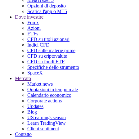
MetaTrader 5
Opzioni di deposito
Scarica l'app o MT5
Dove investire
Forex
Azioni
ETFs
CFD su titoli azionari
Indici CFD
CFD sulle materie prime
CFD su criptovalute
CFD su fondi ETF
Specifiche dello strumento
SpaceX
Mercato
Market news
Quotazioni in tempo reale
Calendario economico
Corporate actions
Updates
Blog
US earnings season
Learn TradingView
Client sentiment
Contatto