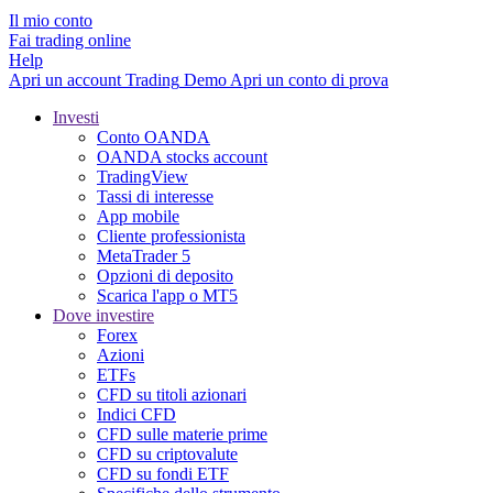
Il mio conto
Fai trading online
Help
Apri un account
Trading
Demo
Apri un conto di prova
Investi
Conto OANDA
OANDA stocks account
TradingView
Tassi di interesse
App mobile
Cliente professionista
MetaTrader 5
Opzioni di deposito
Scarica l'app o MT5
Dove investire
Forex
Azioni
ETFs
CFD su titoli azionari
Indici CFD
CFD sulle materie prime
CFD su criptovalute
CFD su fondi ETF