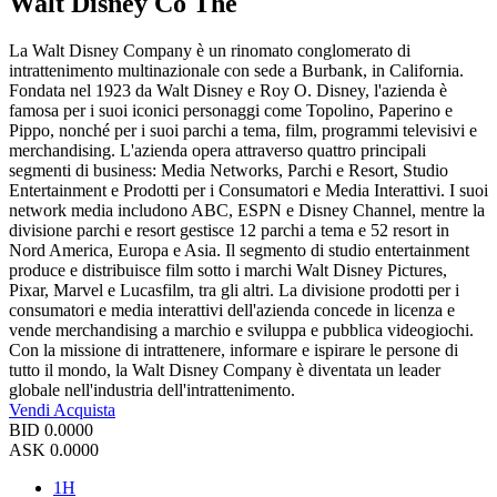
Walt Disney Co The
La Walt Disney Company è un rinomato conglomerato di
intrattenimento multinazionale con sede a Burbank, in California.
Fondata nel 1923 da Walt Disney e Roy O. Disney, l'azienda è
famosa per i suoi iconici personaggi come Topolino, Paperino e
Pippo, nonché per i suoi parchi a tema, film, programmi televisivi e
merchandising. L'azienda opera attraverso quattro principali
segmenti di business: Media Networks, Parchi e Resort, Studio
Entertainment e Prodotti per i Consumatori e Media Interattivi. I suoi
network media includono ABC, ESPN e Disney Channel, mentre la
divisione parchi e resort gestisce 12 parchi a tema e 52 resort in
Nord America, Europa e Asia. Il segmento di studio entertainment
produce e distribuisce film sotto i marchi Walt Disney Pictures,
Pixar, Marvel e Lucasfilm, tra gli altri. La divisione prodotti per i
consumatori e media interattivi dell'azienda concede in licenza e
vende merchandising a marchio e sviluppa e pubblica videogiochi.
Con la missione di intrattenere, informare e ispirare le persone di
tutto il mondo, la Walt Disney Company è diventata un leader
globale nell'industria dell'intrattenimento.
Vendi
Acquista
BID
0.0000
ASK
0.0000
1H