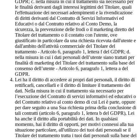
GDPR; c. nella misura in cui il trattamento sia necessario per
le finalità derivanti dagli interessi legittimi del Titolare, quali
l'effettuazione dei necessari adempimenti e la rivendicazione
di diritti derivanti dal Contratto di Servizi Informativi ed
Educativi o dal Contratto relativo al Conto Demo, la
sicurezza, la prevenzione delle frodi o il marketing diretto del
Titolare del trattamento o il contatto con l'utente, ove
giustificato in particolare da una richiesta ricevuta dall'utente e
dall'ambito dell'attività commerciale del Titolare del
trattamento - Articolo 6, paragrafo 1, lettera f del GDPR; d.
nella misura in cui i dati personali dell’utente siano trattati per
finalità di marketing del Titolare del trattamento sulla base del
consenso dell’utente - Articolo 6, paragrafo 1, lettera a del
GDPR.
Lei ha il diritto di accedere ai propri dati personali, il diritto di
rettificarli, cancellarli e il diritto di limitare il trattamento dei
dati. Nella misura in cui il trattamento sia necessario per
l’esecuzione del Contratto di servizi informativi ed educativi o
del Contratto relativo al conto demo di cui Lei è parte, oppure
per dare seguito a una Sua richiesta prima della conclusione di
tali contratti (articolo 6, paragrafo 1, lettera b del GDPR), Lei
ha anche il diritto alla portabilità dei dati. In qualsiasi
momento, hai il diritto di opporti, per motivi connessi alla tua
situazione particolare, all'utilizzo dei tuoi dati personali se il
Titolare del trattamento tratta i tuoi dati personali sulla base del