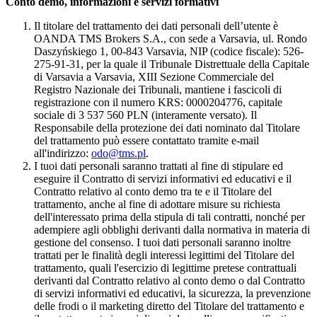
Conto demo, informazioni e servizi formativi
Il titolare del trattamento dei dati personali dell’utente è
OANDA TMS Brokers S.A., con sede a Varsavia, ul. Rondo
Daszyńskiego 1, 00-843 Varsavia, NIP (codice fiscale): 526-
275-91-31, per la quale il Tribunale Distrettuale della Capitale
di Varsavia a Varsavia, XIII Sezione Commerciale del
Registro Nazionale dei Tribunali, mantiene i fascicoli di
registrazione con il numero KRS: 0000204776, capitale
sociale di 3 537 560 PLN (interamente versato). Il
Responsabile della protezione dei dati nominato dal Titolare
del trattamento può essere contattato tramite e-mail
all'indirizzo:
odo@tms.pl
.
I tuoi dati personali saranno trattati al fine di stipulare ed
eseguire il Contratto di servizi informativi ed educativi e il
Contratto relativo al conto demo tra te e il Titolare del
trattamento, anche al fine di adottare misure su richiesta
dell'interessato prima della stipula di tali contratti, nonché per
adempiere agli obblighi derivanti dalla normativa in materia di
gestione del consenso. I tuoi dati personali saranno inoltre
trattati per le finalità degli interessi legittimi del Titolare del
trattamento, quali l'esercizio di legittime pretese contrattuali
derivanti dal Contratto relativo al conto demo o dal Contratto
di servizi informativi ed educativi, la sicurezza, la prevenzione
delle frodi o il marketing diretto del Titolare del trattamento e