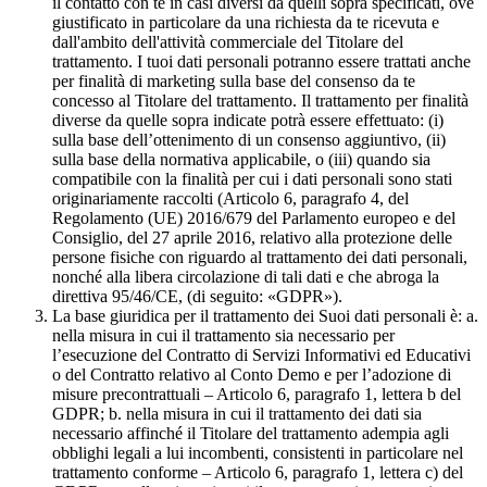
il contatto con te in casi diversi da quelli sopra specificati, ove
giustificato in particolare da una richiesta da te ricevuta e
dall'ambito dell'attività commerciale del Titolare del
trattamento. I tuoi dati personali potranno essere trattati anche
per finalità di marketing sulla base del consenso da te
concesso al Titolare del trattamento. Il trattamento per finalità
diverse da quelle sopra indicate potrà essere effettuato: (i)
sulla base dell’ottenimento di un consenso aggiuntivo, (ii)
sulla base della normativa applicabile, o (iii) quando sia
compatibile con la finalità per cui i dati personali sono stati
originariamente raccolti (Articolo 6, paragrafo 4, del
Regolamento (UE) 2016/679 del Parlamento europeo e del
Consiglio, del 27 aprile 2016, relativo alla protezione delle
persone fisiche con riguardo al trattamento dei dati personali,
nonché alla libera circolazione di tali dati e che abroga la
direttiva 95/46/CE, (di seguito: «GDPR»).
La base giuridica per il trattamento dei Suoi dati personali è: a.
nella misura in cui il trattamento sia necessario per
l’esecuzione del Contratto di Servizi Informativi ed Educativi
o del Contratto relativo al Conto Demo e per l’adozione di
misure precontrattuali – Articolo 6, paragrafo 1, lettera b del
GDPR; b. nella misura in cui il trattamento dei dati sia
necessario affinché il Titolare del trattamento adempia agli
obblighi legali a lui incombenti, consistenti in particolare nel
trattamento conforme – Articolo 6, paragrafo 1, lettera c) del