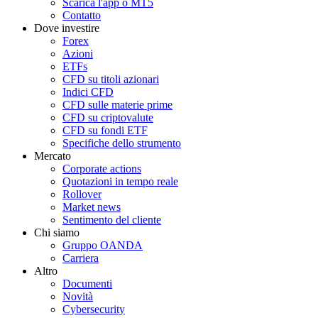
Scarica l'app o MT5
Contatto
Dove investire
Forex
Azioni
ETFs
CFD su titoli azionari
Indici CFD
CFD sulle materie prime
CFD su criptovalute
CFD su fondi ETF
Specifiche dello strumento
Mercato
Corporate actions
Quotazioni in tempo reale
Rollover
Market news
Sentimento del cliente
Chi siamo
Gruppo OANDA
Carriera
Altro
Documenti
Novità
Cybersecurity