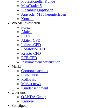
Professioneller Kunde
MetaTrader 5
Einzahlungsoptionen
App oder MT5 herunterladen
Kontakt
Wo Sie investieren
Forex
Aktien
ETFs
Aktien-CFD
Indizes-CFD
Rohstoffe-CFD
Krypto-CFD
ETF-CFD
Instrumentenspezifikation
Markt
Corporate actions
Live-Kurse
Rollovers
Market news
Kundensentiment
Über uns
OANDA Group
Karriere
Sonstiges