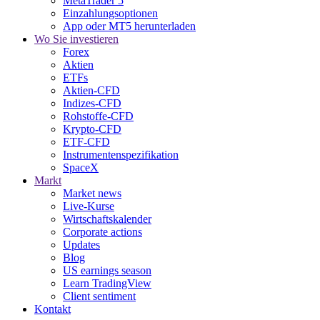
MetaTrader 5
Einzahlungsoptionen
App oder MT5 herunterladen
Wo Sie investieren
Forex
Aktien
ETFs
Aktien-CFD
Indizes-CFD
Rohstoffe-CFD
Krypto-CFD
ETF-CFD
Instrumentenspezifikation
SpaceX
Markt
Market news
Live-Kurse
Wirtschaftskalender
Corporate actions
Updates
Blog
US earnings season
Learn TradingView
Client sentiment
Kontakt