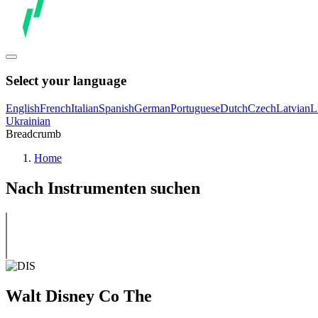
Select your language
English
French
Italian
Spanish
German
Portuguese
Dutch
Czech
Latvian
L
Ukrainian
Breadcrumb
Home
Nach Instrumenten suchen
Walt Disney Co The