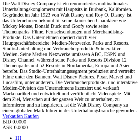
Die Walt Disney Company ist ein renommiertes multinationales
Unterhaltungskonglomerat mit Hauptsitz in Burbank, Kalifornien.
Gegründet im Jahr 1923 von Walt Disney und Roy O. Disney, ist
das Unternehmen bekannt für seine ikonischen Charaktere wie
Mickey Mouse, Donald Duck und Goofy sowie seine
Themenparks, Filme, Fernsehsendungen und Merchandising-
Produkte. Das Unternehmen operiert durch vier
Hauptgeschäftsbereiche: Medien-Netzwerke, Parks und Resorts,
Studio-Unterhaltung und Verbraucherprodukte & interaktive
Medien. Seine Medien-Netzwerke umfassen ABC, ESPN und
Disney Channel, während seine Parks und Resorts Division 12
Themenparks und 52 Resorts in Nordamerika, Europa und Asien
betreibt. Das Studio-Unterhaltungssegment produziert und vertreibt
Filme unter den Bannern Walt Disney Pictures, Pixar, Marvel und
Lucasfilm, unter anderem. Die Verbraucherprodukte- und interaktive
Medien-Division des Unternehmens lizenziert und verkauft
Markenartikel und entwickelt und veröffentlicht Videospiele. Mit
dem Ziel, Menschen auf der ganzen Welt zu unterhalten, zu
informieren und zu inspirieren, ist die Walt Disney Company zu
einem globalen Marktführer in der Unterhaltungsbranche geworden.
Verkaufen
Kaufen
BID
0.0000
ASK
0.0000
1H