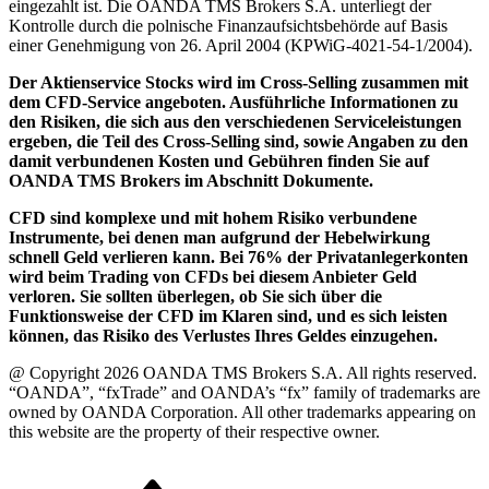
eingezahlt ist. Die OANDA TMS Brokers S.A. unterliegt der
Kontrolle durch die polnische Finanzaufsichtsbehörde auf Basis
einer Genehmigung von 26. April 2004 (KPWiG-4021-54-1/2004).
Der Aktienservice Stocks wird im Cross-Selling zusammen mit
dem CFD-Service angeboten. Ausführliche Informationen zu
den Risiken, die sich aus den verschiedenen Serviceleistungen
ergeben, die Teil des Cross-Selling sind, sowie Angaben zu den
damit verbundenen Kosten und Gebühren finden Sie auf
OANDA TMS Brokers im Abschnitt Dokumente.
CFD sind komplexe und mit hohem Risiko verbundene
Instrumente, bei denen man aufgrund der Hebelwirkung
schnell Geld verlieren kann. Bei 76% der Privatanlegerkonten
wird beim Trading von CFDs bei diesem Anbieter Geld
verloren. Sie sollten überlegen, ob Sie sich über die
Funktionsweise der CFD im Klaren sind, und es sich leisten
können, das Risiko des Verlustes Ihres Geldes einzugehen.
@ Copyright 2026 OANDA TMS Brokers S.A. All rights reserved.
“OANDA”, “fxTrade” and OANDA’s “fx” family of trademarks are
owned by OANDA Corporation. All other trademarks appearing on
this website are the property of their respective owner.