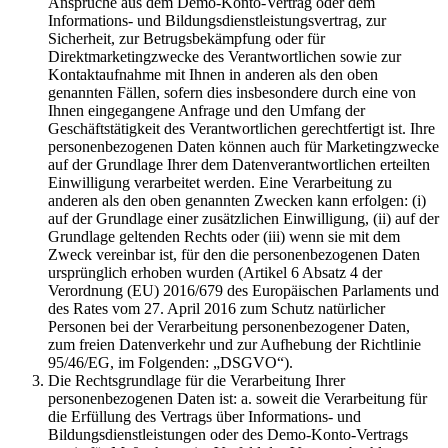
Ansprüche aus dem Demo-Konto-Vertrag oder dem
Informations- und Bildungsdienstleistungsvertrag, zur
Sicherheit, zur Betrugsbekämpfung oder für
Direktmarketingzwecke des Verantwortlichen sowie zur
Kontaktaufnahme mit Ihnen in anderen als den oben
genannten Fällen, sofern dies insbesondere durch eine von
Ihnen eingegangene Anfrage und den Umfang der
Geschäftstätigkeit des Verantwortlichen gerechtfertigt ist. Ihre
personenbezogenen Daten können auch für Marketingzwecke
auf der Grundlage Ihrer dem Datenverantwortlichen erteilten
Einwilligung verarbeitet werden. Eine Verarbeitung zu
anderen als den oben genannten Zwecken kann erfolgen: (i)
auf der Grundlage einer zusätzlichen Einwilligung, (ii) auf der
Grundlage geltenden Rechts oder (iii) wenn sie mit dem
Zweck vereinbar ist, für den die personenbezogenen Daten
ursprünglich erhoben wurden (Artikel 6 Absatz 4 der
Verordnung (EU) 2016/679 des Europäischen Parlaments und
des Rates vom 27. April 2016 zum Schutz natürlicher
Personen bei der Verarbeitung personenbezogener Daten,
zum freien Datenverkehr und zur Aufhebung der Richtlinie
95/46/EG, im Folgenden: „DSGVO“).
Die Rechtsgrundlage für die Verarbeitung Ihrer
personenbezogenen Daten ist: a. soweit die Verarbeitung für
die Erfüllung des Vertrags über Informations- und
Bildungsdienstleistungen oder des Demo-Konto-Vertrags