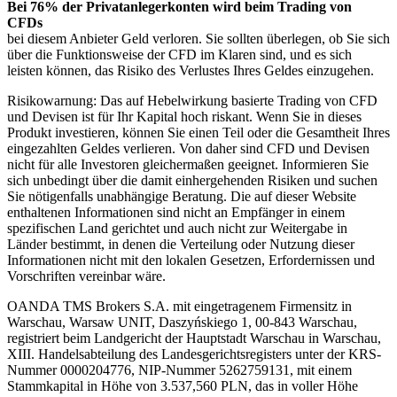
Bei 76% der Privatanlegerkonten wird beim Trading von
CFDs
bei diesem Anbieter Geld verloren. Sie sollten überlegen, ob Sie sich
über die Funktionsweise der CFD im Klaren sind, und es sich
leisten können, das Risiko des Verlustes Ihres Geldes einzugehen.
Risikowarnung: Das auf Hebelwirkung basierte Trading von CFD
und Devisen ist für Ihr Kapital hoch riskant. Wenn Sie in dieses
Produkt investieren, können Sie einen Teil oder die Gesamtheit Ihres
eingezahlten Geldes verlieren. Von daher sind CFD und Devisen
nicht für alle Investoren gleichermaßen geeignet. Informieren Sie
sich unbedingt über die damit einhergehenden Risiken und suchen
Sie nötigenfalls unabhängige Beratung. Die auf dieser Website
enthaltenen Informationen sind nicht an Empfänger in einem
spezifischen Land gerichtet und auch nicht zur Weitergabe in
Länder bestimmt, in denen die Verteilung oder Nutzung dieser
Informationen nicht mit den lokalen Gesetzen, Erfordernissen und
Vorschriften vereinbar wäre.
OANDA TMS Brokers S.A. mit eingetragenem Firmensitz in
Warschau, Warsaw UNIT, Daszyńskiego 1, 00-843 Warschau,
registriert beim Landgericht der Hauptstadt Warschau in Warschau,
XIII. Handelsabteilung des Landesgerichtsregisters unter der KRS-
Nummer 0000204776, NIP-Nummer 5262759131, mit einem
Stammkapital in Höhe von 3.537,560 PLN, das in voller Höhe