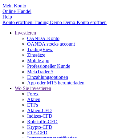
Mein Konto
Online-Handel
Help
Konto eröffnen
Trading
Demo
Demo-Konto eröffnen
Investieren
OANDA-Konto
OANDA stocks account
TradingView
Zinssätze
Mobile app
Professioneller Kunde
MetaTrader 5
Einzahlungsoptionen
App oder MT5 herunterladen
Wo Sie investieren
Forex
Aktien
ETFs
Aktien-CFD
Indizes-CFD
Rohstoffe-CFD
Krypto-CFD
ETF-CFD