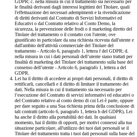
GDPR; c. nella misura in cui il trattamento sia necessario per
le finalità derivanti dagli interessi legittimi del Titolare, quali
l'effettuazione dei necessari adempimenti e la rivendicazione
di diritti derivanti dal Contratto di Servizi Informativi ed
Educativi o dal Contratto relativo al Conto Demo, la
sicurezza, la prevenzione delle frodi o il marketing diretto del
Titolare del trattamento o il contatto con l'utente, ove
giustificato in particolare da una richiesta ricevuta dall'utente e
dall'ambito dell'attività commerciale del Titolare del
trattamento - Articolo 6, paragrafo 1, lettera f del GDPR; d.
nella misura in cui i dati personali dell’utente siano trattati per
finalità di marketing del Titolare del trattamento sulla base del
consenso dell’utente - Articolo 6, paragrafo 1, lettera a del
GDPR.
Lei ha il diritto di accedere ai propri dati personali, il diritto di
rettificarli, cancellarli e il diritto di limitare il trattamento dei
dati. Nella misura in cui il trattamento sia necessario per
l’esecuzione del Contratto di servizi informativi ed educativi o
del Contratto relativo al conto demo di cui Lei è parte, oppure
per dare seguito a una Sua richiesta prima della conclusione di
tali contratti (articolo 6, paragrafo 1, lettera b del GDPR), Lei
ha anche il diritto alla portabilità dei dati. In qualsiasi
momento, hai il diritto di opporti, per motivi connessi alla tua
situazione particolare, all'utilizzo dei tuoi dati personali se il
Titolare del trattamento tratta i tuoi dati personali sulla base del