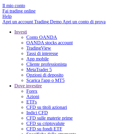
Il mio conto
Fai trading online
Help
Apri un account
Trading
Demo
Apri un conto di prova
Investi
Conto OANDA
OANDA stocks account
TradingView
Tassi di interesse
App mobile
Cliente professionista
MetaTrader 5
Opzioni di deposito
Scarica l'app o MT5
Dove investire
Forex
Azioni
ETFs
CFD su titoli azionari
Indici CFD
CFD sulle materie prime
CFD su criptovalute
CFD su fondi ETF