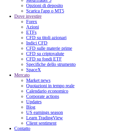
MetaTrader 5
Opzioni di deposito
Scarica l'app o MT5
Dove investire
Forex
Azioni
ETFs
CFD su titoli azionari
Indici CFD
CFD sulle materie prime
CFD su criptovalute
CFD su fondi ETF
Specifiche dello strumento
SpaceX
Mercato
Market news
Quotazioni in tempo reale
Calendario economico
Corporate actions
Updates
Blog
US earnings season
Learn TradingView
Client sentiment
Contatto