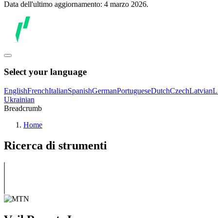
Data dell'ultimo aggiornamento: 4 marzo 2026.
Select your language
English
French
Italian
Spanish
German
Portuguese
Dutch
Czech
Latvian
L
Ukrainian
Breadcrumb
Home
Ricerca di strumenti