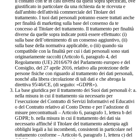
il contatto con te in casi diversi da quelli sopra specificati, ove
giustificato in particolare da una richiesta da te ricevuta e
dall'ambito dell'attività commerciale del Titolare del
trattamento. I tuoi dati personali potranno essere trattati anche
per finalità di marketing sulla base del consenso da te
concesso al Titolare del trattamento. Il trattamento per finalità
diverse da quelle sopra indicate potrà essere effettuato: (i)
sulla base dell’ottenimento di un consenso aggiuntivo, (ii)
sulla base della normativa applicabile, o (iii) quando sia
compatibile con la finalità per cui i dati personali sono stati
originariamente raccolti (Articolo 6, paragrafo 4, del
Regolamento (UE) 2016/679 del Parlamento europeo e del
Consiglio, del 27 aprile 2016, relativo alla protezione delle
persone fisiche con riguardo al trattamento dei dati personali,
nonché alla libera circolazione di tali dati e che abroga la
direttiva 95/46/CE, (di seguito: «GDPR»).
La base giuridica per il trattamento dei Suoi dati personali è: a.
nella misura in cui il trattamento sia necessario per
l’esecuzione del Contratto di Servizi Informativi ed Educativi
o del Contratto relativo al Conto Demo e per l’adozione di
misure precontrattuali – Articolo 6, paragrafo 1, lettera b del
GDPR; b. nella misura in cui il trattamento dei dati sia
necessario affinché il Titolare del trattamento adempia agli
obblighi legali a lui incombenti, consistenti in particolare nel
trattamento conforme – Articolo 6, paragrafo 1, lettera c) del