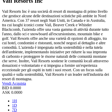
Vail Resorts Inc
Vail Resorts Inc è una società di resort di montagna di primo livello
che gestisce alcune delle destinazioni sciistiche più ambite in Nord
America. Con 37 resort negli Stati Uniti, in Canada e in Australia,
tra cui luoghi iconici come Vail, Beaver Creek e Whistler
Blackcomb, l'azienda offre una vasta gamma di attività durante tutto
l'anno, dallo sci e snowboard all'escursionismo, mountain bike e
golf. Vail Resorts offre anche una varietà di opzioni di alloggio, tra
cui hotel, condomini e ristoranti, nonché negozi al dettaglio e altre
comodità. L'azienda è impegnata nella sostenibilità e nella tutela
dell'ambiente, implementando iniziative per ridurre la sua impronta
di carbonio e proteggere le risorse naturali delle comunità montane
che serve. Inoltre, Vail Resorts sostiene le comunità locali attraverso
donazioni e volontariato e si impegna a fornire un'esperienza
eccezionale per gli ospiti in tutti i suoi resort. Con un focus sulla
qualità e sulla sostenibilità, Vail Resorts è un leader nell'industria dei
resort di montagna.
Vendi
Acquista
BID
0.0000
ASK
0.0000
1H
1D
7D