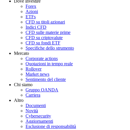
Dove investire
Forex
Azioni
ETFs
CFD su titoli azionari
Indici CFD
CFD sulle materie prime
CFD su criptovalute
CFD su fondi ETF
Specifiche dello strumento
Mercato
Corporate actions
Quotazioni in tempo reale
Rollover
Market news
Sentimento del cliente
Chi siamo
Gruppo OANDA
Carriera
Altro
Documenti
Novità
Cybersecurity
Aggiornamenti
Esclusione di responsabilità