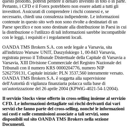
questo prodotto, potresti perdere il denaro investito in toto o in parte.
Pertanto, i CFD e il Forex potrebbero non essere adatti a tutti gli
investitori. Assicurati di comprendere i rischi connessi e, se
necessario, chiedi una consulenza indipendente. Le informazioni
contenute in questo sito web non sono rivolte a destinatari di un
Paese specifico e non sono destinate alla distribuzione in Paesi in cui
la distribuzione o l'utilizzo di tali informazioni sarebbe incompatibile
con le leggi, i requisiti e i regolamenti locali.
OANDA TMS Brokers S.A. con sede legale a Varsavia, sita
all'indirizzo Warsaw UNIT, Daszyńskiego 1, 00-843 Varsavia,
registrata presso il Tribunale Distrettuale della Capitale di Varsavia a
Varsavia, XIII Divisione Commerciale del Registro Nazionale dei
Tribunali con il numero KRS 0000204776, numero NIP
5262759131, Capitale iniziale: PLN 3537,560 interamente versato.
OANDA TMS Brokers S.A. è soggetta alla supervisione
dell'Autorità di vigilanza finanziaria polacca sulla base di
un'autorizzazione del 26 aprile 2004 (KPWiG-4021-54-1/2004).
Il servizio Stocks viene offerto in cross-selling insieme al servizio
CFD. Le informazioni dettagliate sui rischi derivanti dai vari
servizi che fanno parte del cross-selling, nonché le informazioni
sui costi e sulle commissioni associate a tali servizi, sono
disponibili sul sito OANDA TMS Brokers nella sezione
Documenti.