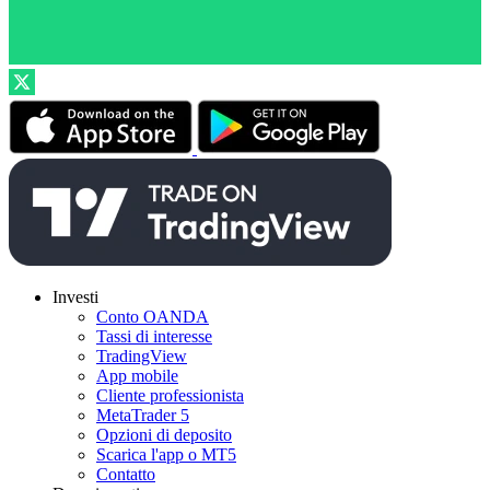
Investi
Conto OANDA
Tassi di interesse
TradingView
App mobile
Cliente professionista
MetaTrader 5
Opzioni di deposito
Scarica l'app o MT5
Contatto