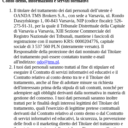
Conto demo, informazioni e servizi formativi
Il titolare del trattamento dei dati personali dell’utente è
OANDA TMS Brokers S.A., con sede a Varsavia, ul. Rondo
Daszyńskiego 1, 00-843 Varsavia, NIP (codice fiscale): 526-
275-91-31, per la quale il Tribunale Distrettuale della Capitale
di Varsavia a Varsavia, XIII Sezione Commerciale del
Registro Nazionale dei Tribunali, mantiene i fascicoli di
registrazione con il numero KRS: 0000204776, capitale
sociale di 3 537 560 PLN (interamente versato). Il
Responsabile della protezione dei dati nominato dal Titolare
del trattamento può essere contattato tramite e-mail
all'indirizzo:
odo@tms.pl
.
I tuoi dati personali saranno trattati al fine di stipulare ed
eseguire il Contratto di servizi informativi ed educativi e il
Contratto relativo al conto demo tra te e il Titolare del
trattamento, anche al fine di adottare misure su richiesta
dell'interessato prima della stipula di tali contratti, nonché per
adempiere agli obblighi derivanti dalla normativa in materia di
gestione del consenso. I tuoi dati personali saranno inoltre
trattati per le finalità degli interessi legittimi del Titolare del
trattamento, quali l'esercizio di legittime pretese contrattuali
derivanti dal Contratto relativo al conto demo o dal Contratto
di servizi informativi ed educativi, la sicurezza, la prevenzione
delle frodi o il marketing diretto del Titolare del trattamento e