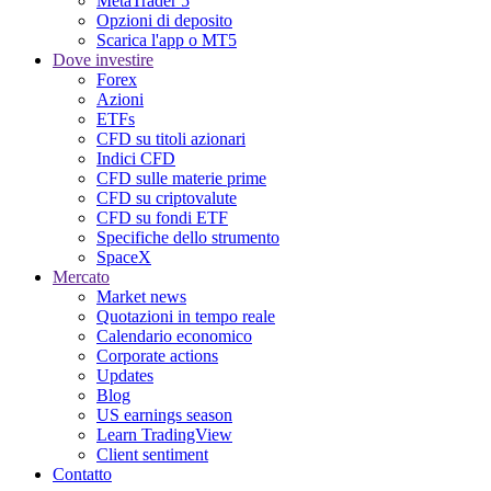
MetaTrader 5
Opzioni di deposito
Scarica l'app o MT5
Dove investire
Forex
Azioni
ETFs
CFD su titoli azionari
Indici CFD
CFD sulle materie prime
CFD su criptovalute
CFD su fondi ETF
Specifiche dello strumento
SpaceX
Mercato
Market news
Quotazioni in tempo reale
Calendario economico
Corporate actions
Updates
Blog
US earnings season
Learn TradingView
Client sentiment
Contatto