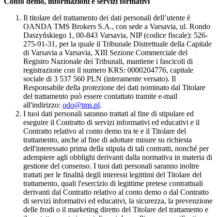
Conto demo, informazioni e servizi formativi
Il titolare del trattamento dei dati personali dell’utente è
OANDA TMS Brokers S.A., con sede a Varsavia, ul. Rondo
Daszyńskiego 1, 00-843 Varsavia, NIP (codice fiscale): 526-
275-91-31, per la quale il Tribunale Distrettuale della Capitale
di Varsavia a Varsavia, XIII Sezione Commerciale del
Registro Nazionale dei Tribunali, mantiene i fascicoli di
registrazione con il numero KRS: 0000204776, capitale
sociale di 3 537 560 PLN (interamente versato). Il
Responsabile della protezione dei dati nominato dal Titolare
del trattamento può essere contattato tramite e-mail
all'indirizzo:
odo@tms.pl
.
I tuoi dati personali saranno trattati al fine di stipulare ed
eseguire il Contratto di servizi informativi ed educativi e il
Contratto relativo al conto demo tra te e il Titolare del
trattamento, anche al fine di adottare misure su richiesta
dell'interessato prima della stipula di tali contratti, nonché per
adempiere agli obblighi derivanti dalla normativa in materia di
gestione del consenso. I tuoi dati personali saranno inoltre
trattati per le finalità degli interessi legittimi del Titolare del
trattamento, quali l'esercizio di legittime pretese contrattuali
derivanti dal Contratto relativo al conto demo o dal Contratto
di servizi informativi ed educativi, la sicurezza, la prevenzione
delle frodi o il marketing diretto del Titolare del trattamento e