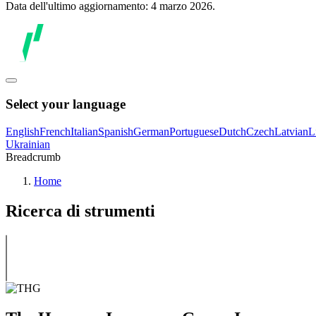
Data dell'ultimo aggiornamento: 4 marzo 2026.
Select your language
English
French
Italian
Spanish
German
Portuguese
Dutch
Czech
Latvian
L
Ukrainian
Breadcrumb
Home
Ricerca di strumenti