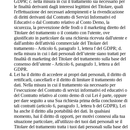
GDPR; c. nella misura in cui il trattamento sia necessario per
le finalità derivanti dagli interessi legittimi del Titolare, quali
l'effettuazione dei necessari adempimenti e la rivendicazione
di diritti derivanti dal Contratto di Servizi Informativi ed
Educativi o dal Contratto relativo al Conto Demo, la
sicurezza, la prevenzione delle frodi o il marketing diretto del
Titolare del trattamento o il contatto con l'utente, ove
giustificato in particolare da una richiesta ricevuta dall'utente e
dall'ambito dell'attività commerciale del Titolare del
trattamento - Articolo 6, paragrafo 1, lettera f del GDPR; d.
nella misura in cui i dati personali dell’utente siano trattati per
finalità di marketing del Titolare del trattamento sulla base del
consenso dell’utente - Articolo 6, paragrafo 1, lettera a del
GDPR.
Lei ha il diritto di accedere ai propri dati personali, il diritto di
rettificarli, cancellarli e il diritto di limitare il trattamento dei
dati. Nella misura in cui il trattamento sia necessario per
l’esecuzione del Contratto di servizi informativi ed educativi o
del Contratto relativo al conto demo di cui Lei è parte, oppure
per dare seguito a una Sua richiesta prima della conclusione di
tali contratti (articolo 6, paragrafo 1, lettera b del GDPR), Lei
ha anche il diritto alla portabilità dei dati. In qualsiasi
momento, hai il diritto di opporti, per motivi connessi alla tua
situazione particolare, all'utilizzo dei tuoi dati personali se il
Titolare del trattamento tratta i tuoi dati personali sulla base del