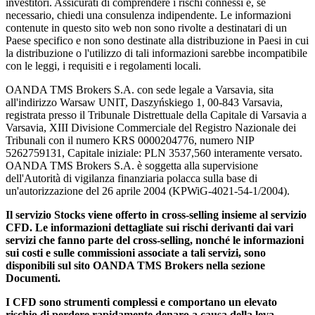
investitori. Assicurati di comprendere i rischi connessi e, se
necessario, chiedi una consulenza indipendente. Le informazioni
contenute in questo sito web non sono rivolte a destinatari di un
Paese specifico e non sono destinate alla distribuzione in Paesi in cui
la distribuzione o l'utilizzo di tali informazioni sarebbe incompatibile
con le leggi, i requisiti e i regolamenti locali.
OANDA TMS Brokers S.A. con sede legale a Varsavia, sita
all'indirizzo Warsaw UNIT, Daszyńskiego 1, 00-843 Varsavia,
registrata presso il Tribunale Distrettuale della Capitale di Varsavia a
Varsavia, XIII Divisione Commerciale del Registro Nazionale dei
Tribunali con il numero KRS 0000204776, numero NIP
5262759131, Capitale iniziale: PLN 3537,560 interamente versato.
OANDA TMS Brokers S.A. è soggetta alla supervisione
dell'Autorità di vigilanza finanziaria polacca sulla base di
un'autorizzazione del 26 aprile 2004 (KPWiG-4021-54-1/2004).
Il servizio Stocks viene offerto in cross-selling insieme al servizio
CFD. Le informazioni dettagliate sui rischi derivanti dai vari
servizi che fanno parte del cross-selling, nonché le informazioni
sui costi e sulle commissioni associate a tali servizi, sono
disponibili sul sito OANDA TMS Brokers nella sezione
Documenti.
I CFD sono strumenti complessi e comportano un elevato
rischio di perdere rapidamente denaro a causa della leva