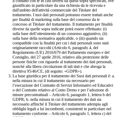
il contatto con te in casi diversi da quelli sopra specificati, ove
giustificato in particolare da una richiesta da te ricevuta e
dall'ambito dell'attività commerciale del Titolare del
trattamento. I tuoi dati personali potranno essere trattati anche
per finalità di marketing sulla base del consenso da te
concesso al Titolare del trattamento. Il trattamento per finalità
diverse da quelle sopra indicate potrà essere effettuato: (i)
sulla base dell’ottenimento di un consenso aggiuntivo, (ii)
sulla base della normativa applicabile, o (iii) quando sia
compatibile con la finalità per cui i dati personali sono stati
originariamente raccolti (Articolo 6, paragrafo 4, del
Regolamento (UE) 2016/679 del Parlamento europeo e del
Consiglio, del 27 aprile 2016, relativo alla protezione delle
persone fisiche con riguardo al trattamento dei dati personali,
nonché alla libera circolazione di tali dati e che abroga la
direttiva 95/46/CE, (di seguito: «GDPR»).
La base giuridica per il trattamento dei Suoi dati personali è: a.
nella misura in cui il trattamento sia necessario per
l’esecuzione del Contratto di Servizi Informativi ed Educativi
o del Contratto relativo al Conto Demo e per l’adozione di
misure precontrattuali – Articolo 6, paragrafo 1, lettera b del
GDPR; b. nella misura in cui il trattamento dei dati sia
necessario affinché il Titolare del trattamento adempia agli
obblighi legali a lui incombenti, consistenti in particolare nel
trattamento conforme – Articolo 6, paragrafo 1, lettera c) del