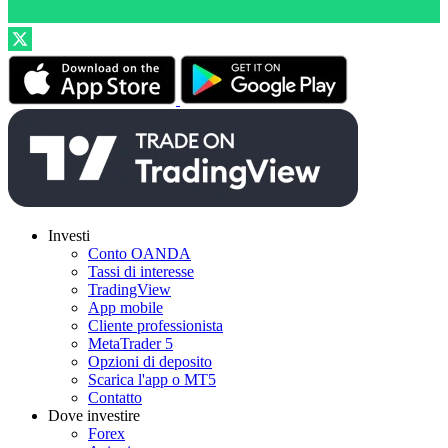
Investi
Conto OANDA
Tassi di interesse
TradingView
App mobile
Cliente professionista
MetaTrader 5
Opzioni di deposito
Scarica l'app o MT5
Contatto
Dove investire
Forex