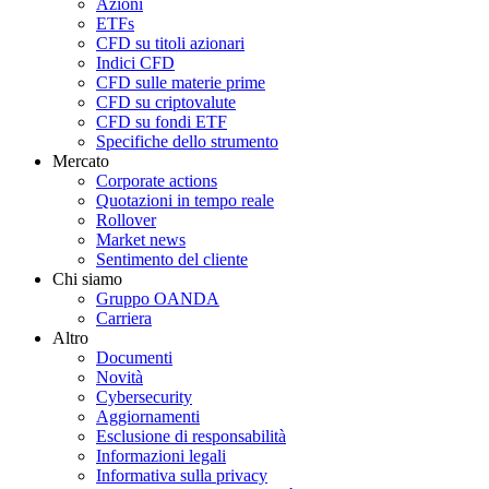
Azioni
ETFs
CFD su titoli azionari
Indici CFD
CFD sulle materie prime
CFD su criptovalute
CFD su fondi ETF
Specifiche dello strumento
Mercato
Corporate actions
Quotazioni in tempo reale
Rollover
Market news
Sentimento del cliente
Chi siamo
Gruppo OANDA
Carriera
Altro
Documenti
Novità
Cybersecurity
Aggiornamenti
Esclusione di responsabilità
Informazioni legali
Informativa sulla privacy