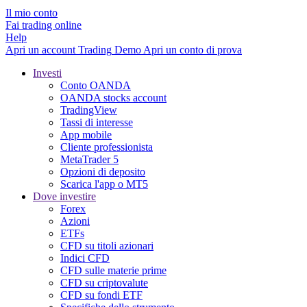
Il mio conto
Fai trading online
Help
Apri un account
Trading
Demo
Apri un conto di prova
Investi
Conto OANDA
OANDA stocks account
TradingView
Tassi di interesse
App mobile
Cliente professionista
MetaTrader 5
Opzioni di deposito
Scarica l'app o MT5
Dove investire
Forex
Azioni
ETFs
CFD su titoli azionari
Indici CFD
CFD sulle materie prime
CFD su criptovalute
CFD su fondi ETF