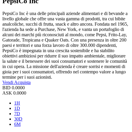
PepsiCo Inc
PepsiCo Inc è una delle principali aziende alimentari e di bevande a
livello globale che offre una vasta gamma di prodotti, tra cui bibite
analcoliche, succhi di frutta, snack e altro ancora. Fondata nel 1965,
l'azienda ha sede a Purchase, New York, e vanta un portafoglio di
alcuni dei marchi più riconosciuti al mondo, come Pepsi, Frito-Lay,
Gatorade, Tropicana e Quaker Oats. Con una presenza in oltre 200
paesi e territori e una forza lavoro di oltre 300.000 dipendenti,
PepsiCo è impegnata in una crescita sostenibile e ha stabilito
obiettivi ambiziosi per ridurre il suo impatto ambientale, migliorare
la salute e il benessere dei suoi consumatori e sostenere le comunità
in cui opera. La missione dell'azienda è creare sorrisi e momenti di
gioia per i suoi consumatori, offrendo nel contempo valore a lungo
termine per i suoi azionisti.
Vendi
Acquista
BID
0.0000
ASK
0.0000
1H
1D
7D
30D
6M