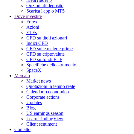
MetaTrader 5
Opzioni di deposito
Scarica l'app o MT5
Dove investire
Forex
Azioni
ETFs
CFD su titoli azionari
Indici CFD
CFD sulle materie prime
CFD su criptovalute
CFD su fondi ETF
Specifiche dello strumento
SpaceX
Mercato
Market news
Quotazioni in tempo reale
Calendario economico
Corporate actions
Updates
Blog
US earnings season
Learn TradingView
Client sentiment
Contatto