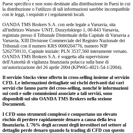
Paese specifico e non sono destinate alla distribuzione in Paesi in cui
la distribuzione o l'utilizzo di tali informazioni sarebbe incompatibile
con le leggi, i requisiti e i regolamenti locali.
OANDA TMS Brokers S.A. con sede legale a Varsavia, sita
all'indirizzo Warsaw UNIT, Daszyńskiego 1, 00-843 Varsavia,
registrata presso il Tribunale Distrettuale della Capitale di Varsavia a
Varsavia, XIII Divisione Commerciale del Registro Nazionale dei
Tribunali con il numero KRS 0000204776, numero NIP
5262759131, Capitale iniziale: PLN 3537,560 interamente versato.
OANDA TMS Brokers S.A. è soggetta alla supervisione
dell'Autorità di vigilanza finanziaria polacca sulla base di
un'autorizzazione del 26 aprile 2004 (KPWiG-4021-54-1/2004).
Il servizio Stocks viene offerto in cross-selling insieme al servizio
CFD. Le informazioni dettagliate sui rischi derivanti dai vari
servizi che fanno parte del cross-selling, nonché le informazioni
sui costi e sulle commissioni associate a tali servizi, sono
disponibili sul sito OANDA TMS Brokers nella sezione
Documenti.
I CFD sono strumenti complessi e comportano un elevato
rischio di perdere rapidamente denaro a causa della leva
finanziaria. L'76% degli account degli investitori nel settore al
dettaglio perde denaro quando fa trading di CFD con questo