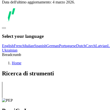
Data dell'ultimo aggiornamento: 4 marzo 2026.
Select your language
English
French
Italian
Spanish
German
Portuguese
Dutch
Czech
Latvian
L
Ukrainian
Breadcrumb
Home
Ricerca di strumenti