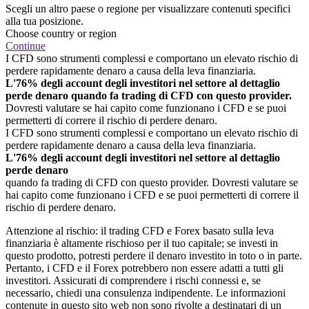
Scegli un altro paese o regione per visualizzare contenuti specifici
alla tua posizione.
Choose country or region
Continue
I CFD sono strumenti complessi e comportano un elevato rischio di
perdere rapidamente denaro a causa della leva finanziaria.
L'76% degli account degli investitori nel settore al dettaglio
perde denaro quando fa trading di CFD con questo provider.
Dovresti valutare se hai capito come funzionano i CFD e se puoi
permetterti di correre il rischio di perdere denaro.
I CFD sono strumenti complessi e comportano un elevato rischio di
perdere rapidamente denaro a causa della leva finanziaria.
L'76% degli account degli investitori nel settore al dettaglio
perde denaro
quando fa trading di CFD con questo provider. Dovresti valutare se
hai capito come funzionano i CFD e se puoi permetterti di correre il
rischio di perdere denaro.
Attenzione al rischio: il trading CFD e Forex basato sulla leva
finanziaria è altamente rischioso per il tuo capitale; se investi in
questo prodotto, potresti perdere il denaro investito in toto o in parte.
Pertanto, i CFD e il Forex potrebbero non essere adatti a tutti gli
investitori. Assicurati di comprendere i rischi connessi e, se
necessario, chiedi una consulenza indipendente. Le informazioni
contenute in questo sito web non sono rivolte a destinatari di un