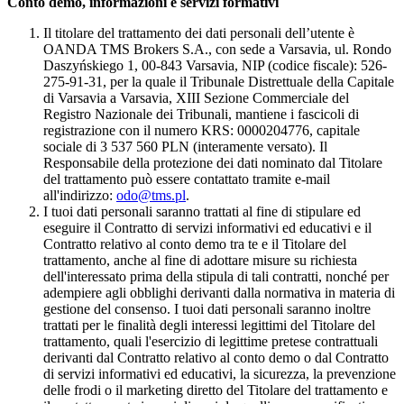
Conto demo, informazioni e servizi formativi
Il titolare del trattamento dei dati personali dell’utente è
OANDA TMS Brokers S.A., con sede a Varsavia, ul. Rondo
Daszyńskiego 1, 00-843 Varsavia, NIP (codice fiscale): 526-
275-91-31, per la quale il Tribunale Distrettuale della Capitale
di Varsavia a Varsavia, XIII Sezione Commerciale del
Registro Nazionale dei Tribunali, mantiene i fascicoli di
registrazione con il numero KRS: 0000204776, capitale
sociale di 3 537 560 PLN (interamente versato). Il
Responsabile della protezione dei dati nominato dal Titolare
del trattamento può essere contattato tramite e-mail
all'indirizzo:
odo@tms.pl
.
I tuoi dati personali saranno trattati al fine di stipulare ed
eseguire il Contratto di servizi informativi ed educativi e il
Contratto relativo al conto demo tra te e il Titolare del
trattamento, anche al fine di adottare misure su richiesta
dell'interessato prima della stipula di tali contratti, nonché per
adempiere agli obblighi derivanti dalla normativa in materia di
gestione del consenso. I tuoi dati personali saranno inoltre
trattati per le finalità degli interessi legittimi del Titolare del
trattamento, quali l'esercizio di legittime pretese contrattuali
derivanti dal Contratto relativo al conto demo o dal Contratto
di servizi informativi ed educativi, la sicurezza, la prevenzione
delle frodi o il marketing diretto del Titolare del trattamento e