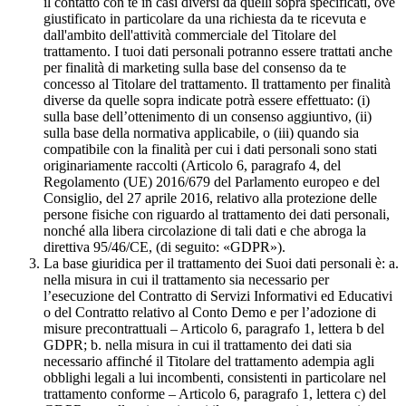
il contatto con te in casi diversi da quelli sopra specificati, ove
giustificato in particolare da una richiesta da te ricevuta e
dall'ambito dell'attività commerciale del Titolare del
trattamento. I tuoi dati personali potranno essere trattati anche
per finalità di marketing sulla base del consenso da te
concesso al Titolare del trattamento. Il trattamento per finalità
diverse da quelle sopra indicate potrà essere effettuato: (i)
sulla base dell’ottenimento di un consenso aggiuntivo, (ii)
sulla base della normativa applicabile, o (iii) quando sia
compatibile con la finalità per cui i dati personali sono stati
originariamente raccolti (Articolo 6, paragrafo 4, del
Regolamento (UE) 2016/679 del Parlamento europeo e del
Consiglio, del 27 aprile 2016, relativo alla protezione delle
persone fisiche con riguardo al trattamento dei dati personali,
nonché alla libera circolazione di tali dati e che abroga la
direttiva 95/46/CE, (di seguito: «GDPR»).
La base giuridica per il trattamento dei Suoi dati personali è: a.
nella misura in cui il trattamento sia necessario per
l’esecuzione del Contratto di Servizi Informativi ed Educativi
o del Contratto relativo al Conto Demo e per l’adozione di
misure precontrattuali – Articolo 6, paragrafo 1, lettera b del
GDPR; b. nella misura in cui il trattamento dei dati sia
necessario affinché il Titolare del trattamento adempia agli
obblighi legali a lui incombenti, consistenti in particolare nel
trattamento conforme – Articolo 6, paragrafo 1, lettera c) del