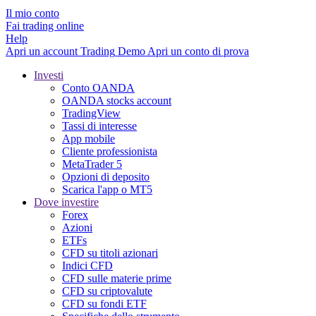
Il mio conto
Fai trading online
Help
Apri un account
Trading
Demo
Apri un conto di prova
Investi
Conto OANDA
OANDA stocks account
TradingView
Tassi di interesse
App mobile
Cliente professionista
MetaTrader 5
Opzioni di deposito
Scarica l'app o MT5
Dove investire
Forex
Azioni
ETFs
CFD su titoli azionari
Indici CFD
CFD sulle materie prime
CFD su criptovalute
CFD su fondi ETF