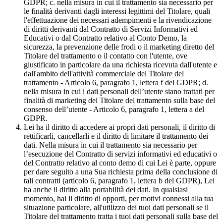
GDPR; c. nella misura in cui il trattamento sia necessario per
le finalità derivanti dagli interessi legittimi del Titolare, quali
l'effettuazione dei necessari adempimenti e la rivendicazione
di diritti derivanti dal Contratto di Servizi Informativi ed
Educativi o dal Contratto relativo al Conto Demo, la
sicurezza, la prevenzione delle frodi o il marketing diretto del
Titolare del trattamento o il contatto con l'utente, ove
giustificato in particolare da una richiesta ricevuta dall'utente e
dall'ambito dell'attività commerciale del Titolare del
trattamento - Articolo 6, paragrafo 1, lettera f del GDPR; d.
nella misura in cui i dati personali dell’utente siano trattati per
finalità di marketing del Titolare del trattamento sulla base del
consenso dell’utente - Articolo 6, paragrafo 1, lettera a del
GDPR.
Lei ha il diritto di accedere ai propri dati personali, il diritto di
rettificarli, cancellarli e il diritto di limitare il trattamento dei
dati. Nella misura in cui il trattamento sia necessario per
l’esecuzione del Contratto di servizi informativi ed educativi o
del Contratto relativo al conto demo di cui Lei è parte, oppure
per dare seguito a una Sua richiesta prima della conclusione di
tali contratti (articolo 6, paragrafo 1, lettera b del GDPR), Lei
ha anche il diritto alla portabilità dei dati. In qualsiasi
momento, hai il diritto di opporti, per motivi connessi alla tua
situazione particolare, all'utilizzo dei tuoi dati personali se il
Titolare del trattamento tratta i tuoi dati personali sulla base del