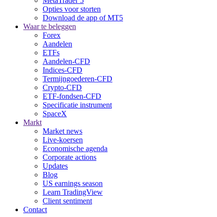
MetaTrader 5
Opties voor storten
Download de app of MT5
Waar te beleggen
Forex
Aandelen
ETFs
Aandelen-CFD
Indices-CFD
Termijngoederen-CFD
Crypto-CFD
ETF-fondsen-CFD
Specificatie instrument
SpaceX
Markt
Market news
Live-koersen
Economische agenda
Corporate actions
Updates
Blog
US earnings season
Learn TradingView
Client sentiment
Contact