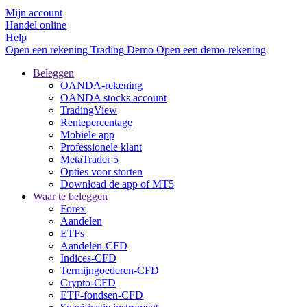
Mijn account
Handel online
Help
Open een rekening
Trading
Demo
Open een demo-rekening
Beleggen
OANDA-rekening
OANDA stocks account
TradingView
Rentepercentage
Mobiele app
Professionele klant
MetaTrader 5
Opties voor storten
Download de app of MT5
Waar te beleggen
Forex
Aandelen
ETFs
Aandelen-CFD
Indices-CFD
Termijngoederen-CFD
Crypto-CFD
ETF-fondsen-CFD