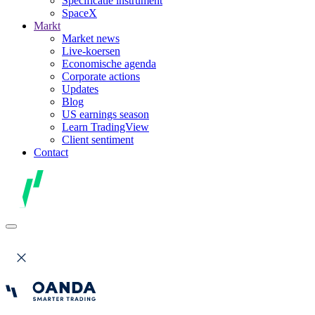
Specificatie instrument
SpaceX
Markt
Market news
Live-koersen
Economische agenda
Corporate actions
Updates
Blog
US earnings season
Learn TradingView
Client sentiment
Contact