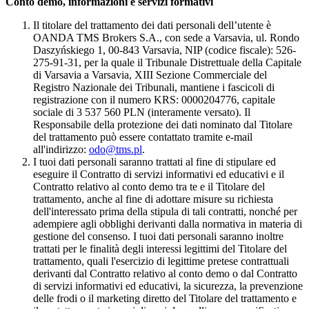
Conto demo, informazioni e servizi formativi
Il titolare del trattamento dei dati personali dell’utente è
OANDA TMS Brokers S.A., con sede a Varsavia, ul. Rondo
Daszyńskiego 1, 00-843 Varsavia, NIP (codice fiscale): 526-
275-91-31, per la quale il Tribunale Distrettuale della Capitale
di Varsavia a Varsavia, XIII Sezione Commerciale del
Registro Nazionale dei Tribunali, mantiene i fascicoli di
registrazione con il numero KRS: 0000204776, capitale
sociale di 3 537 560 PLN (interamente versato). Il
Responsabile della protezione dei dati nominato dal Titolare
del trattamento può essere contattato tramite e-mail
all'indirizzo:
odo@tms.pl
.
I tuoi dati personali saranno trattati al fine di stipulare ed
eseguire il Contratto di servizi informativi ed educativi e il
Contratto relativo al conto demo tra te e il Titolare del
trattamento, anche al fine di adottare misure su richiesta
dell'interessato prima della stipula di tali contratti, nonché per
adempiere agli obblighi derivanti dalla normativa in materia di
gestione del consenso. I tuoi dati personali saranno inoltre
trattati per le finalità degli interessi legittimi del Titolare del
trattamento, quali l'esercizio di legittime pretese contrattuali
derivanti dal Contratto relativo al conto demo o dal Contratto
di servizi informativi ed educativi, la sicurezza, la prevenzione
delle frodi o il marketing diretto del Titolare del trattamento e