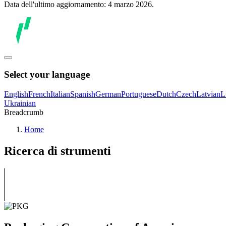
Data dell'ultimo aggiornamento: 4 marzo 2026.
Select your language
English
French
Italian
Spanish
German
Portuguese
Dutch
Czech
Latvian
L
Ukrainian
Breadcrumb
Home
Ricerca di strumenti