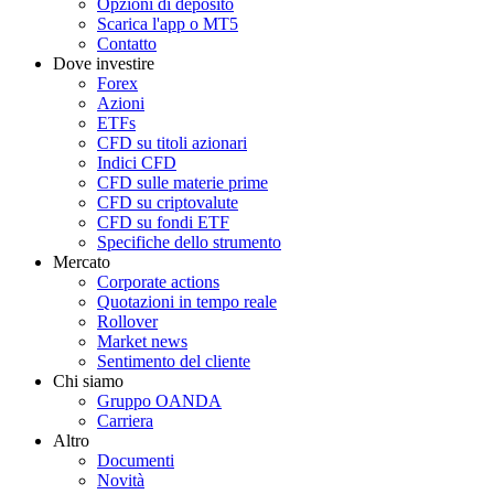
Opzioni di deposito
Scarica l'app o MT5
Contatto
Dove investire
Forex
Azioni
ETFs
CFD su titoli azionari
Indici CFD
CFD sulle materie prime
CFD su criptovalute
CFD su fondi ETF
Specifiche dello strumento
Mercato
Corporate actions
Quotazioni in tempo reale
Rollover
Market news
Sentimento del cliente
Chi siamo
Gruppo OANDA
Carriera
Altro
Documenti
Novità