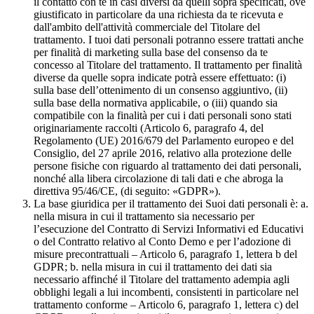
il contatto con te in casi diversi da quelli sopra specificati, ove
giustificato in particolare da una richiesta da te ricevuta e
dall'ambito dell'attività commerciale del Titolare del
trattamento. I tuoi dati personali potranno essere trattati anche
per finalità di marketing sulla base del consenso da te
concesso al Titolare del trattamento. Il trattamento per finalità
diverse da quelle sopra indicate potrà essere effettuato: (i)
sulla base dell’ottenimento di un consenso aggiuntivo, (ii)
sulla base della normativa applicabile, o (iii) quando sia
compatibile con la finalità per cui i dati personali sono stati
originariamente raccolti (Articolo 6, paragrafo 4, del
Regolamento (UE) 2016/679 del Parlamento europeo e del
Consiglio, del 27 aprile 2016, relativo alla protezione delle
persone fisiche con riguardo al trattamento dei dati personali,
nonché alla libera circolazione di tali dati e che abroga la
direttiva 95/46/CE, (di seguito: «GDPR»).
La base giuridica per il trattamento dei Suoi dati personali è: a.
nella misura in cui il trattamento sia necessario per
l’esecuzione del Contratto di Servizi Informativi ed Educativi
o del Contratto relativo al Conto Demo e per l’adozione di
misure precontrattuali – Articolo 6, paragrafo 1, lettera b del
GDPR; b. nella misura in cui il trattamento dei dati sia
necessario affinché il Titolare del trattamento adempia agli
obblighi legali a lui incombenti, consistenti in particolare nel
trattamento conforme – Articolo 6, paragrafo 1, lettera c) del