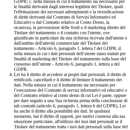
GDPR; c. nella misura in cui il trattamento sia necessario per
le finalità derivanti dagli interessi legittimi del Titolare, quali
l'effettuazione dei necessari adempimenti e la rivendicazione
di diritti derivanti dal Contratto di Servizi Informativi ed
Educativi o dal Contratto relativo al Conto Demo, la
sicurezza, la prevenzione delle frodi o il marketing diretto del
Titolare del trattamento o il contatto con l'utente, ove
giustificato in particolare da una richiesta ricevuta dall'utente e
dall'ambito dell'attività commerciale del Titolare del
trattamento - Articolo 6, paragrafo 1, lettera f del GDPR; d.
nella misura in cui i dati personali dell’utente siano trattati per
finalità di marketing del Titolare del trattamento sulla base del
consenso dell’utente - Articolo 6, paragrafo 1, lettera a del
GDPR.
Lei ha il diritto di accedere ai propri dati personali, il diritto di
rettificarli, cancellarli e il diritto di limitare il trattamento dei
dati. Nella misura in cui il trattamento sia necessario per
l’esecuzione del Contratto di servizi informativi ed educativi o
del Contratto relativo al conto demo di cui Lei è parte, oppure
per dare seguito a una Sua richiesta prima della conclusione di
tali contratti (articolo 6, paragrafo 1, lettera b del GDPR), Lei
ha anche il diritto alla portabilità dei dati. In qualsiasi
momento, hai il diritto di opporti, per motivi connessi alla tua
situazione particolare, all'utilizzo dei tuoi dati personali se il
Titolare del trattamento tratta i tuoi dati personali sulla base del