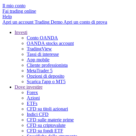
Il mio conto
Fai trading online
Help
Apri un account
Trading
Demo
Apri un conto di prova
Investi
Conto OANDA
OANDA stocks account
TradingView
Tassi di interesse
App mobile
Cliente professionista
MetaTrader 5
Opzioni di deposito
Scarica l'app o MT5
Dove investire
Forex
Azioni
ETFs
CFD su titoli azionari
Indici CFD
CFD sulle materie prime
CFD su criptovalute
CFD su fondi ETF