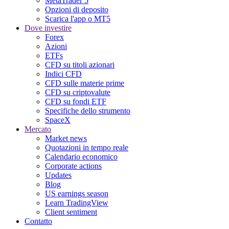
MetaTrader 5
Opzioni di deposito
Scarica l'app o MT5
Dove investire
Forex
Azioni
ETFs
CFD su titoli azionari
Indici CFD
CFD sulle materie prime
CFD su criptovalute
CFD su fondi ETF
Specifiche dello strumento
SpaceX
Mercato
Market news
Quotazioni in tempo reale
Calendario economico
Corporate actions
Updates
Blog
US earnings season
Learn TradingView
Client sentiment
Contatto