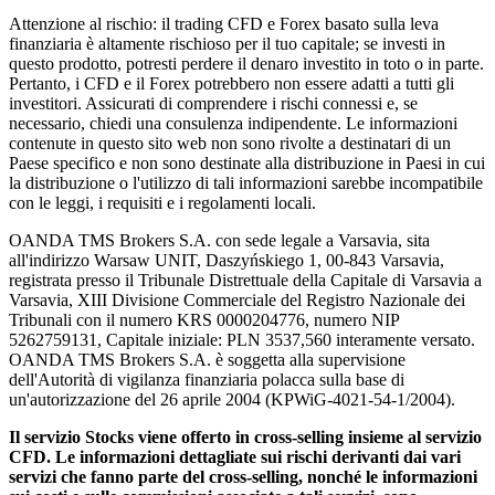
Attenzione al rischio: il trading CFD e Forex basato sulla leva
finanziaria è altamente rischioso per il tuo capitale; se investi in
questo prodotto, potresti perdere il denaro investito in toto o in parte.
Pertanto, i CFD e il Forex potrebbero non essere adatti a tutti gli
investitori. Assicurati di comprendere i rischi connessi e, se
necessario, chiedi una consulenza indipendente. Le informazioni
contenute in questo sito web non sono rivolte a destinatari di un
Paese specifico e non sono destinate alla distribuzione in Paesi in cui
la distribuzione o l'utilizzo di tali informazioni sarebbe incompatibile
con le leggi, i requisiti e i regolamenti locali.
OANDA TMS Brokers S.A. con sede legale a Varsavia, sita
all'indirizzo Warsaw UNIT, Daszyńskiego 1, 00-843 Varsavia,
registrata presso il Tribunale Distrettuale della Capitale di Varsavia a
Varsavia, XIII Divisione Commerciale del Registro Nazionale dei
Tribunali con il numero KRS 0000204776, numero NIP
5262759131, Capitale iniziale: PLN 3537,560 interamente versato.
OANDA TMS Brokers S.A. è soggetta alla supervisione
dell'Autorità di vigilanza finanziaria polacca sulla base di
un'autorizzazione del 26 aprile 2004 (KPWiG-4021-54-1/2004).
Il servizio Stocks viene offerto in cross-selling insieme al servizio
CFD. Le informazioni dettagliate sui rischi derivanti dai vari
servizi che fanno parte del cross-selling, nonché le informazioni