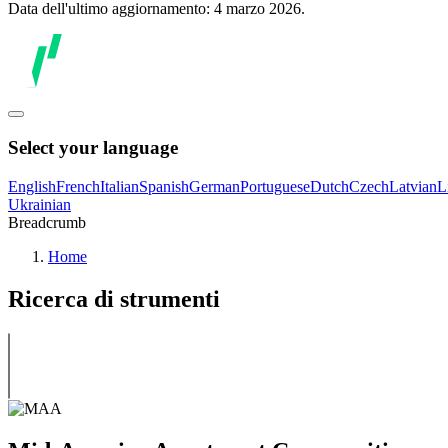
Data dell'ultimo aggiornamento: 4 marzo 2026.
Select your language
English
French
Italian
Spanish
German
Portuguese
Dutch
Czech
Latvian
L
Ukrainian
Breadcrumb
Home
Ricerca di strumenti