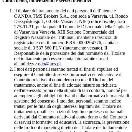
Conto demo, informazioni e servizi formativi
Il titolare del trattamento dei dati personali dell’utente è
OANDA TMS Brokers S.A., con sede a Varsavia, ul. Rondo
Daszyńskiego 1, 00-843 Varsavia, NIP (codice fiscale): 526-
275-91-31, per la quale il Tribunale Distrettuale della Capitale
di Varsavia a Varsavia, XIII Sezione Commerciale del
Registro Nazionale dei Tribunali, mantiene i fascicoli di
registrazione con il numero KRS: 0000204776, capitale
sociale di 3 537 560 PLN (interamente versato). Il
Responsabile della protezione dei dati nominato dal Titolare
del trattamento può essere contattato tramite e-mail
all'indirizzo:
odo@tms.pl
.
I tuoi dati personali saranno trattati al fine di stipulare ed
eseguire il Contratto di servizi informativi ed educativi e il
Contratto relativo al conto demo tra te e il Titolare del
trattamento, anche al fine di adottare misure su richiesta
dell'interessato prima della stipula di tali contratti, nonché per
adempiere agli obblighi derivanti dalla normativa in materia di
gestione del consenso. I tuoi dati personali saranno inoltre
trattati per le finalità degli interessi legittimi del Titolare del
trattamento, quali l'esercizio di legittime pretese contrattuali
derivanti dal Contratto relativo al conto demo o dal Contratto
di servizi informativi ed educativi, la sicurezza, la prevenzione
delle frodi o il marketing diretto del Titolare del trattamento e