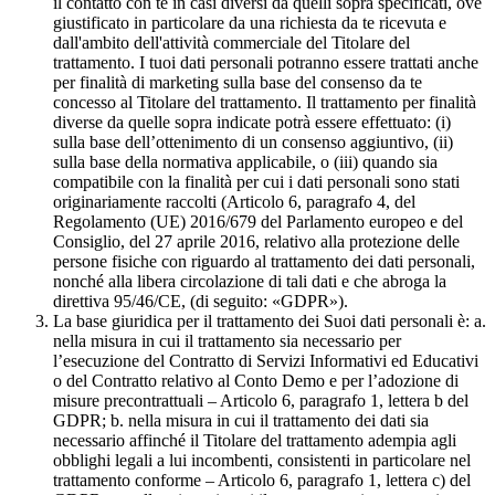
il contatto con te in casi diversi da quelli sopra specificati, ove
giustificato in particolare da una richiesta da te ricevuta e
dall'ambito dell'attività commerciale del Titolare del
trattamento. I tuoi dati personali potranno essere trattati anche
per finalità di marketing sulla base del consenso da te
concesso al Titolare del trattamento. Il trattamento per finalità
diverse da quelle sopra indicate potrà essere effettuato: (i)
sulla base dell’ottenimento di un consenso aggiuntivo, (ii)
sulla base della normativa applicabile, o (iii) quando sia
compatibile con la finalità per cui i dati personali sono stati
originariamente raccolti (Articolo 6, paragrafo 4, del
Regolamento (UE) 2016/679 del Parlamento europeo e del
Consiglio, del 27 aprile 2016, relativo alla protezione delle
persone fisiche con riguardo al trattamento dei dati personali,
nonché alla libera circolazione di tali dati e che abroga la
direttiva 95/46/CE, (di seguito: «GDPR»).
La base giuridica per il trattamento dei Suoi dati personali è: a.
nella misura in cui il trattamento sia necessario per
l’esecuzione del Contratto di Servizi Informativi ed Educativi
o del Contratto relativo al Conto Demo e per l’adozione di
misure precontrattuali – Articolo 6, paragrafo 1, lettera b del
GDPR; b. nella misura in cui il trattamento dei dati sia
necessario affinché il Titolare del trattamento adempia agli
obblighi legali a lui incombenti, consistenti in particolare nel
trattamento conforme – Articolo 6, paragrafo 1, lettera c) del