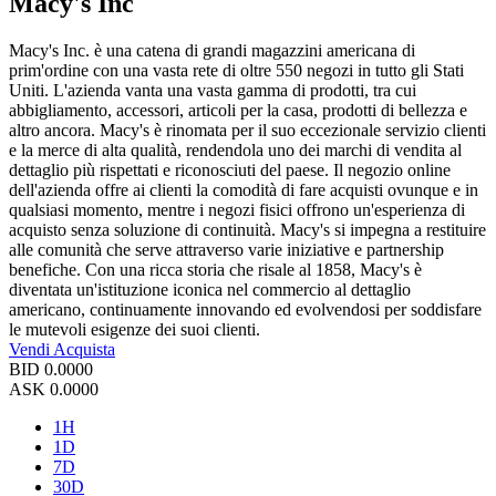
Macy's Inc
Macy's Inc. è una catena di grandi magazzini americana di
prim'ordine con una vasta rete di oltre 550 negozi in tutto gli Stati
Uniti. L'azienda vanta una vasta gamma di prodotti, tra cui
abbigliamento, accessori, articoli per la casa, prodotti di bellezza e
altro ancora. Macy's è rinomata per il suo eccezionale servizio clienti
e la merce di alta qualità, rendendola uno dei marchi di vendita al
dettaglio più rispettati e riconosciuti del paese. Il negozio online
dell'azienda offre ai clienti la comodità di fare acquisti ovunque e in
qualsiasi momento, mentre i negozi fisici offrono un'esperienza di
acquisto senza soluzione di continuità. Macy's si impegna a restituire
alle comunità che serve attraverso varie iniziative e partnership
benefiche. Con una ricca storia che risale al 1858, Macy's è
diventata un'istituzione iconica nel commercio al dettaglio
americano, continuamente innovando ed evolvendosi per soddisfare
le mutevoli esigenze dei suoi clienti.
Vendi
Acquista
BID
0.0000
ASK
0.0000
1H
1D
7D
30D