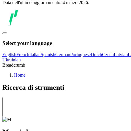
Data dell'ultimo aggiornamento: 4 marzo 2026.
Select your language
English
French
Italian
Spanish
German
Portuguese
Dutch
Czech
Latvian
L
Ukrainian
Breadcrumb
Home
Ricerca di strumenti