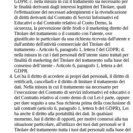
GDPR; c. nella misura in cui il trattamento sia necessario per
le finalità derivanti dagli interessi legittimi del Titolare, quali
l'effettuazione dei necessari adempimenti e la rivendicazione
di diritti derivanti dal Contratto di Servizi Informativi ed
Educativi o dal Contratto relativo al Conto Demo, la
sicurezza, la prevenzione delle frodi o il marketing diretto del
Titolare del trattamento o il contatto con l'utente, ove
giustificato in particolare da una richiesta ricevuta dall'utente e
dall'ambito dell'attività commerciale del Titolare del
trattamento - Articolo 6, paragrafo 1, lettera f del GDPR; d.
nella misura in cui i dati personali dell’utente siano trattati per
finalità di marketing del Titolare del trattamento sulla base del
consenso dell’utente - Articolo 6, paragrafo 1, lettera a del
GDPR.
Lei ha il diritto di accedere ai propri dati personali, il diritto di
rettificarli, cancellarli e il diritto di limitare il trattamento dei
dati. Nella misura in cui il trattamento sia necessario per
l’esecuzione del Contratto di servizi informativi ed educativi o
del Contratto relativo al conto demo di cui Lei è parte, oppure
per dare seguito a una Sua richiesta prima della conclusione di
tali contratti (articolo 6, paragrafo 1, lettera b del GDPR), Lei
ha anche il diritto alla portabilità dei dati. In qualsiasi
momento, hai il diritto di opporti, per motivi connessi alla tua
situazione particolare, all'utilizzo dei tuoi dati personali se il
Titolare del trattamento tratta i tuoi dati personali sulla base del