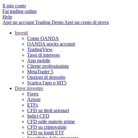
Il mio conto
Fai trading online
Help
Apri un account
Trading
Demo
Apri un conto di prova
Investi
Conto OANDA
OANDA stocks account
TradingView
Tassi di interesse
App mobile
Cliente professionista
MetaTrader 5
Opzioni di deposito
Scarica l'app o MT5
Dove investire
Forex
Azioni
ETFs
CFD su titoli azionari
Indici CFD
CFD sulle materie prime
CFD su criptovalute
CFD su fondi ETF