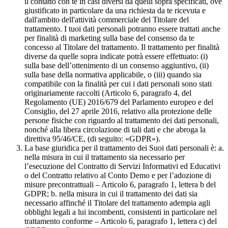
il contatto con te in casi diversi da quelli sopra specificati, ove
giustificato in particolare da una richiesta da te ricevuta e
dall'ambito dell'attività commerciale del Titolare del
trattamento. I tuoi dati personali potranno essere trattati anche
per finalità di marketing sulla base del consenso da te
concesso al Titolare del trattamento. Il trattamento per finalità
diverse da quelle sopra indicate potrà essere effettuato: (i)
sulla base dell’ottenimento di un consenso aggiuntivo, (ii)
sulla base della normativa applicabile, o (iii) quando sia
compatibile con la finalità per cui i dati personali sono stati
originariamente raccolti (Articolo 6, paragrafo 4, del
Regolamento (UE) 2016/679 del Parlamento europeo e del
Consiglio, del 27 aprile 2016, relativo alla protezione delle
persone fisiche con riguardo al trattamento dei dati personali,
nonché alla libera circolazione di tali dati e che abroga la
direttiva 95/46/CE, (di seguito: «GDPR»).
La base giuridica per il trattamento dei Suoi dati personali è: a.
nella misura in cui il trattamento sia necessario per
l’esecuzione del Contratto di Servizi Informativi ed Educativi
o del Contratto relativo al Conto Demo e per l’adozione di
misure precontrattuali – Articolo 6, paragrafo 1, lettera b del
GDPR; b. nella misura in cui il trattamento dei dati sia
necessario affinché il Titolare del trattamento adempia agli
obblighi legali a lui incombenti, consistenti in particolare nel
trattamento conforme – Articolo 6, paragrafo 1, lettera c) del