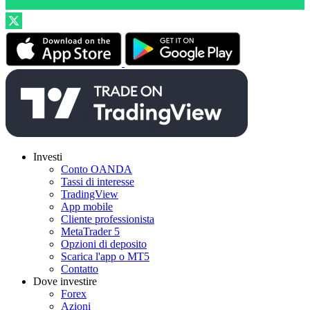
Investi
Conto OANDA
Tassi di interesse
TradingView
App mobile
Cliente professionista
MetaTrader 5
Opzioni di deposito
Scarica l'app o MT5
Contatto
Dove investire
Forex
Azioni