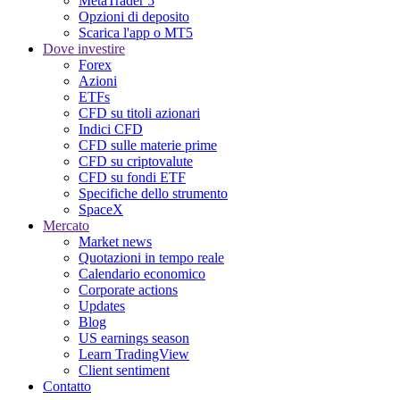
MetaTrader 5
Opzioni di deposito
Scarica l'app o MT5
Dove investire
Forex
Azioni
ETFs
CFD su titoli azionari
Indici CFD
CFD sulle materie prime
CFD su criptovalute
CFD su fondi ETF
Specifiche dello strumento
SpaceX
Mercato
Market news
Quotazioni in tempo reale
Calendario economico
Corporate actions
Updates
Blog
US earnings season
Learn TradingView
Client sentiment
Contatto