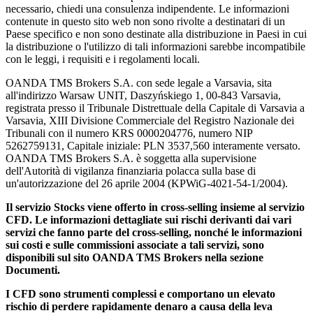
necessario, chiedi una consulenza indipendente. Le informazioni
contenute in questo sito web non sono rivolte a destinatari di un
Paese specifico e non sono destinate alla distribuzione in Paesi in cui
la distribuzione o l'utilizzo di tali informazioni sarebbe incompatibile
con le leggi, i requisiti e i regolamenti locali.
OANDA TMS Brokers S.A. con sede legale a Varsavia, sita
all'indirizzo Warsaw UNIT, Daszyńskiego 1, 00-843 Varsavia,
registrata presso il Tribunale Distrettuale della Capitale di Varsavia a
Varsavia, XIII Divisione Commerciale del Registro Nazionale dei
Tribunali con il numero KRS 0000204776, numero NIP
5262759131, Capitale iniziale: PLN 3537,560 interamente versato.
OANDA TMS Brokers S.A. è soggetta alla supervisione
dell'Autorità di vigilanza finanziaria polacca sulla base di
un'autorizzazione del 26 aprile 2004 (KPWiG-4021-54-1/2004).
Il servizio Stocks viene offerto in cross-selling insieme al servizio
CFD. Le informazioni dettagliate sui rischi derivanti dai vari
servizi che fanno parte del cross-selling, nonché le informazioni
sui costi e sulle commissioni associate a tali servizi, sono
disponibili sul sito OANDA TMS Brokers nella sezione
Documenti.
I CFD sono strumenti complessi e comportano un elevato
rischio di perdere rapidamente denaro a causa della leva