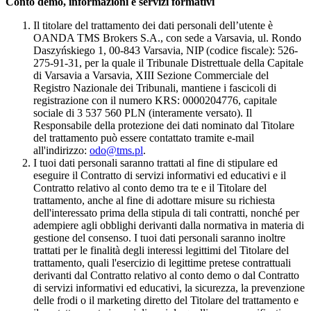
Conto demo, informazioni e servizi formativi
Il titolare del trattamento dei dati personali dell’utente è
OANDA TMS Brokers S.A., con sede a Varsavia, ul. Rondo
Daszyńskiego 1, 00-843 Varsavia, NIP (codice fiscale): 526-
275-91-31, per la quale il Tribunale Distrettuale della Capitale
di Varsavia a Varsavia, XIII Sezione Commerciale del
Registro Nazionale dei Tribunali, mantiene i fascicoli di
registrazione con il numero KRS: 0000204776, capitale
sociale di 3 537 560 PLN (interamente versato). Il
Responsabile della protezione dei dati nominato dal Titolare
del trattamento può essere contattato tramite e-mail
all'indirizzo:
odo@tms.pl
.
I tuoi dati personali saranno trattati al fine di stipulare ed
eseguire il Contratto di servizi informativi ed educativi e il
Contratto relativo al conto demo tra te e il Titolare del
trattamento, anche al fine di adottare misure su richiesta
dell'interessato prima della stipula di tali contratti, nonché per
adempiere agli obblighi derivanti dalla normativa in materia di
gestione del consenso. I tuoi dati personali saranno inoltre
trattati per le finalità degli interessi legittimi del Titolare del
trattamento, quali l'esercizio di legittime pretese contrattuali
derivanti dal Contratto relativo al conto demo o dal Contratto
di servizi informativi ed educativi, la sicurezza, la prevenzione
delle frodi o il marketing diretto del Titolare del trattamento e