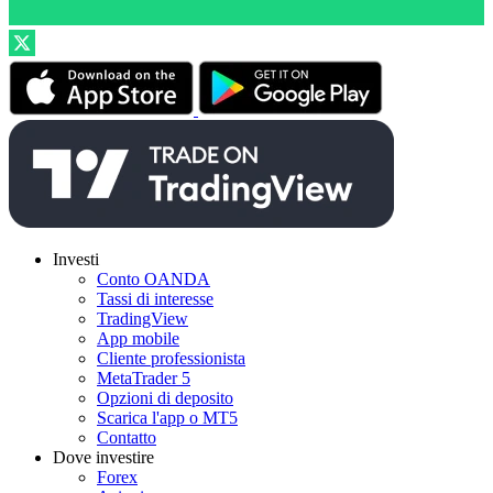
Investi
Conto OANDA
Tassi di interesse
TradingView
App mobile
Cliente professionista
MetaTrader 5
Opzioni di deposito
Scarica l'app o MT5
Contatto
Dove investire
Forex