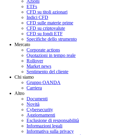
Azioni
ETFs
CFD su titoli azionari
Indici CFD
CFD sulle materie prime
CFD su criptovalute
CFD su fondi ETF
Specifiche dello strumento
Mercato
Corporate actions
Quotazioni in tempo reale
Rollover
Market news
Sentimento del cliente
Chi siamo
Gruppo OANDA
Carriera
Altro
Documenti
Novità
Cybersecurity
Aggiornamenti
Esclusione di responsabilità
Informazioni legali
Informativa sulla privacy