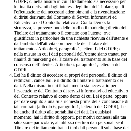
GDPR; c. nella misura in cui il trattamento sia necessario per
le finalità derivanti dagli interessi legittimi del Titolare, quali
l'effettuazione dei necessari adempimenti e la rivendicazione
di diritti derivanti dal Contratto di Servizi Informativi ed
Educativi o dal Contratto relativo al Conto Demo, la
sicurezza, la prevenzione delle frodi o il marketing diretto del
Titolare del trattamento o il contatto con l'utente, ove
giustificato in particolare da una richiesta ricevuta dall'utente e
dall'ambito dell'attività commerciale del Titolare del
trattamento - Articolo 6, paragrafo 1, lettera f del GDPR; d.
nella misura in cui i dati personali dell’utente siano trattati per
finalità di marketing del Titolare del trattamento sulla base del
consenso dell’utente - Articolo 6, paragrafo 1, lettera a del
GDPR.
Lei ha il diritto di accedere ai propri dati personali, il diritto di
rettificarli, cancellarli e il diritto di limitare il trattamento dei
dati. Nella misura in cui il trattamento sia necessario per
l’esecuzione del Contratto di servizi informativi ed educativi o
del Contratto relativo al conto demo di cui Lei è parte, oppure
per dare seguito a una Sua richiesta prima della conclusione di
tali contratti (articolo 6, paragrafo 1, lettera b del GDPR), Lei
ha anche il diritto alla portabilità dei dati. In qualsiasi
momento, hai il diritto di opporti, per motivi connessi alla tua
situazione particolare, all'utilizzo dei tuoi dati personali se il
Titolare del trattamento tratta i tuoi dati personali sulla base del