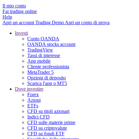
Il mio conto
Fai trading online
Help
Apri un account
Trading
Demo
Apri un conto di prova
Investi
Conto OANDA
OANDA stocks account
TradingView
Tassi di interesse
App mobile
Cliente professionista
MetaTrader 5
Opzioni di deposito
Scarica l'app o MT5
Dove investire
Forex
Azioni
ETFs
CFD su titoli azionari
Indici CFD
CFD sulle materie prime
CFD su criptovalute
CFD su fondi ETF