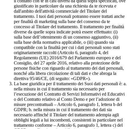
il contatto con te in casi diversi da quelli sopra specificati, ove
giustificato in particolare da una richiesta da te ricevuta e
dall'ambito dell'attività commerciale del Titolare del
trattamento. I tuoi dati personali potranno essere trattati anche
per finalità di marketing sulla base del consenso da te
concesso al Titolare del trattamento. Il trattamento per finalità
diverse da quelle sopra indicate potrà essere effettuato: (i)
sulla base dell’ottenimento di un consenso aggiuntivo, (ii)
sulla base della normativa applicabile, o (iii) quando sia
compatibile con la finalità per cui i dati personali sono stati
originariamente raccolti (Articolo 6, paragrafo 4, del
Regolamento (UE) 2016/679 del Parlamento europeo e del
Consiglio, del 27 aprile 2016, relativo alla protezione delle
persone fisiche con riguardo al trattamento dei dati personali,
nonché alla libera circolazione di tali dati e che abroga la
direttiva 95/46/CE, (di seguito: «GDPR»).
La base giuridica per il trattamento dei Suoi dati personali è: a.
nella misura in cui il trattamento sia necessario per
l’esecuzione del Contratto di Servizi Informativi ed Educativi
o del Contratto relativo al Conto Demo e per l’adozione di
misure precontrattuali – Articolo 6, paragrafo 1, lettera b del
GDPR; b. nella misura in cui il trattamento dei dati sia
necessario affinché il Titolare del trattamento adempia agli
obblighi legali a lui incombenti, consistenti in particolare nel
trattamento conforme – Articolo 6, paragrafo 1, lettera c) del