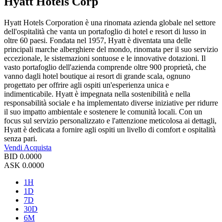
Hyatt Hotels Corp
Hyatt Hotels Corporation è una rinomata azienda globale nel settore
dell'ospitalità che vanta un portafoglio di hotel e resort di lusso in
oltre 60 paesi. Fondata nel 1957, Hyatt è diventata una delle
principali marche alberghiere del mondo, rinomata per il suo servizio
eccezionale, le sistemazioni sontuose e le innovative dotazioni. Il
vasto portafoglio dell'azienda comprende oltre 900 proprietà, che
vanno dagli hotel boutique ai resort di grande scala, ognuno
progettato per offrire agli ospiti un'esperienza unica e
indimenticabile. Hyatt è impegnata nella sostenibilità e nella
responsabilità sociale e ha implementato diverse iniziative per ridurre
il suo impatto ambientale e sostenere le comunità locali. Con un
focus sul servizio personalizzato e l'attenzione meticolosa ai dettagli,
Hyatt è dedicata a fornire agli ospiti un livello di comfort e ospitalità
senza pari.
Vendi
Acquista
BID
0.0000
ASK
0.0000
1H
1D
7D
30D
6M