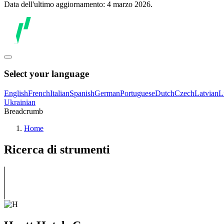
Data dell'ultimo aggiornamento: 4 marzo 2026.
Select your language
English
French
Italian
Spanish
German
Portuguese
Dutch
Czech
Latvian
L
Ukrainian
Breadcrumb
Home
Ricerca di strumenti