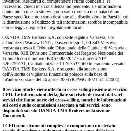
investitori. Assicurati di comprendere i rischi connessi e, se
necessario, chiedi una consulenza indipendente. Le informazioni
contenute in questo sito web non sono rivolte a destinatari di un
Paese specifico e non sono destinate alla distribuzione in Paesi in cui
la distribuzione o l'utilizzo di tali informazioni sarebbe incompatibile
con le leggi, i requisiti e i regolamenti locali.
OANDA TMS Brokers S.A. con sede legale a Varsavia, sita
all'indirizzo Warsaw UNIT, Daszyńskiego 1, 00-843 Varsavia,
registrata presso il Tribunale Distrettuale della Capitale di Varsavia a
Varsavia, XIII Divisione Commerciale del Registro Nazionale dei
Tribunali con il numero KRS 0000204776, numero NIP
5262759131, Capitale iniziale: PLN 3537,560 interamente versato.
OANDA TMS Brokers S.A. è soggetta alla supervisione
dell'Autorità di vigilanza finanziaria polacca sulla base di
un'autorizzazione del 26 aprile 2004 (KPWiG-4021-54-1/2004).
Il servizio Stocks viene offerto in cross-selling insieme al servizio
CFD. Le informazioni dettagliate sui rischi derivanti dai vari
servizi che fanno parte del cross-selling, nonché le informazioni
sui costi e sulle commissioni associate a tali servizi, sono
disponibili sul sito OANDA TMS Brokers nella sezione
Documenti.
I CFD sono strumenti complessi e comportano un elevato
rischio di perdere rapidamente denaro a causa della leva