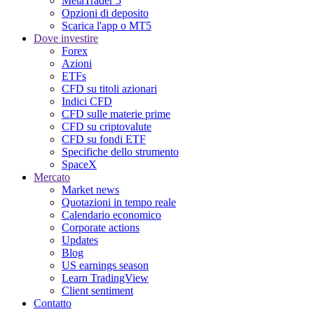
MetaTrader 5
Opzioni di deposito
Scarica l'app o MT5
Dove investire
Forex
Azioni
ETFs
CFD su titoli azionari
Indici CFD
CFD sulle materie prime
CFD su criptovalute
CFD su fondi ETF
Specifiche dello strumento
SpaceX
Mercato
Market news
Quotazioni in tempo reale
Calendario economico
Corporate actions
Updates
Blog
US earnings season
Learn TradingView
Client sentiment
Contatto