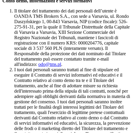
Conto demo, informazioni e servizi formativi
Il titolare del trattamento dei dati personali dell’utente è
OANDA TMS Brokers S.A., con sede a Varsavia, ul. Rondo
Daszyńskiego 1, 00-843 Varsavia, NIP (codice fiscale): 526-
275-91-31, per la quale il Tribunale Distrettuale della Capitale
di Varsavia a Varsavia, XIII Sezione Commerciale del
Registro Nazionale dei Tribunali, mantiene i fascicoli di
registrazione con il numero KRS: 0000204776, capitale
sociale di 3 537 560 PLN (interamente versato). Il
Responsabile della protezione dei dati nominato dal Titolare
del trattamento può essere contattato tramite e-mail
all'indirizzo:
odo@tms.pl
.
I tuoi dati personali saranno trattati al fine di stipulare ed
eseguire il Contratto di servizi informativi ed educativi e il
Contratto relativo al conto demo tra te e il Titolare del
trattamento, anche al fine di adottare misure su richiesta
dell'interessato prima della stipula di tali contratti, nonché per
adempiere agli obblighi derivanti dalla normativa in materia di
gestione del consenso. I tuoi dati personali saranno inoltre
trattati per le finalità degli interessi legittimi del Titolare del
trattamento, quali l'esercizio di legittime pretese contrattuali
derivanti dal Contratto relativo al conto demo o dal Contratto
di servizi informativi ed educativi, la sicurezza, la prevenzione
delle frodi o il marketing diretto del Titolare del trattamento e