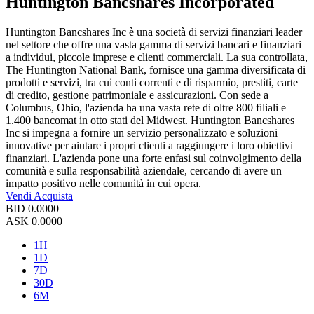
Huntington Bancshares Incorporated
Huntington Bancshares Inc è una società di servizi finanziari leader
nel settore che offre una vasta gamma di servizi bancari e finanziari
a individui, piccole imprese e clienti commerciali. La sua controllata,
The Huntington National Bank, fornisce una gamma diversificata di
prodotti e servizi, tra cui conti correnti e di risparmio, prestiti, carte
di credito, gestione patrimoniale e assicurazioni. Con sede a
Columbus, Ohio, l'azienda ha una vasta rete di oltre 800 filiali e
1.400 bancomat in otto stati del Midwest. Huntington Bancshares
Inc si impegna a fornire un servizio personalizzato e soluzioni
innovative per aiutare i propri clienti a raggiungere i loro obiettivi
finanziari. L'azienda pone una forte enfasi sul coinvolgimento della
comunità e sulla responsabilità aziendale, cercando di avere un
impatto positivo nelle comunità in cui opera.
Vendi
Acquista
BID
0.0000
ASK
0.0000
1H
1D
7D
30D
6M