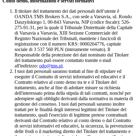
Conto demo, informazioni e servizi formativi
Il titolare del trattamento dei dati personali dell’utente è
OANDA TMS Brokers S.A., con sede a Varsavia, ul. Rondo
Daszyńskiego 1, 00-843 Varsavia, NIP (codice fiscale): 526-
275-91-31, per la quale il Tribunale Distrettuale della Capitale
di Varsavia a Varsavia, XIII Sezione Commerciale del
Registro Nazionale dei Tribunali, mantiene i fascicoli di
registrazione con il numero KRS: 0000204776, capitale
sociale di 3 537 560 PLN (interamente versato). Il
Responsabile della protezione dei dati nominato dal Titolare
del trattamento può essere contattato tramite e-mail
all'indirizzo:
odo@tms.pl
.
I tuoi dati personali saranno trattati al fine di stipulare ed
eseguire il Contratto di servizi informativi ed educativi e il
Contratto relativo al conto demo tra te e il Titolare del
trattamento, anche al fine di adottare misure su richiesta
dell'interessato prima della stipula di tali contratti, nonché per
adempiere agli obblighi derivanti dalla normativa in materia di
gestione del consenso. I tuoi dati personali saranno inoltre
trattati per le finalità degli interessi legittimi del Titolare del
trattamento, quali l'esercizio di legittime pretese contrattuali
derivanti dal Contratto relativo al conto demo o dal Contratto
di servizi informativi ed educativi, la sicurezza, la prevenzione
delle frodi o il marketing diretto del Titolare del trattamento e