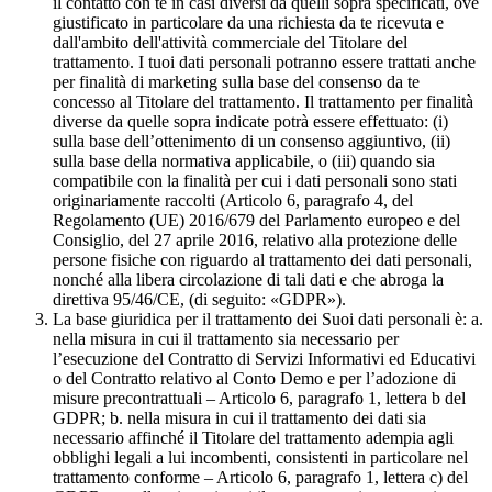
il contatto con te in casi diversi da quelli sopra specificati, ove
giustificato in particolare da una richiesta da te ricevuta e
dall'ambito dell'attività commerciale del Titolare del
trattamento. I tuoi dati personali potranno essere trattati anche
per finalità di marketing sulla base del consenso da te
concesso al Titolare del trattamento. Il trattamento per finalità
diverse da quelle sopra indicate potrà essere effettuato: (i)
sulla base dell’ottenimento di un consenso aggiuntivo, (ii)
sulla base della normativa applicabile, o (iii) quando sia
compatibile con la finalità per cui i dati personali sono stati
originariamente raccolti (Articolo 6, paragrafo 4, del
Regolamento (UE) 2016/679 del Parlamento europeo e del
Consiglio, del 27 aprile 2016, relativo alla protezione delle
persone fisiche con riguardo al trattamento dei dati personali,
nonché alla libera circolazione di tali dati e che abroga la
direttiva 95/46/CE, (di seguito: «GDPR»).
La base giuridica per il trattamento dei Suoi dati personali è: a.
nella misura in cui il trattamento sia necessario per
l’esecuzione del Contratto di Servizi Informativi ed Educativi
o del Contratto relativo al Conto Demo e per l’adozione di
misure precontrattuali – Articolo 6, paragrafo 1, lettera b del
GDPR; b. nella misura in cui il trattamento dei dati sia
necessario affinché il Titolare del trattamento adempia agli
obblighi legali a lui incombenti, consistenti in particolare nel
trattamento conforme – Articolo 6, paragrafo 1, lettera c) del