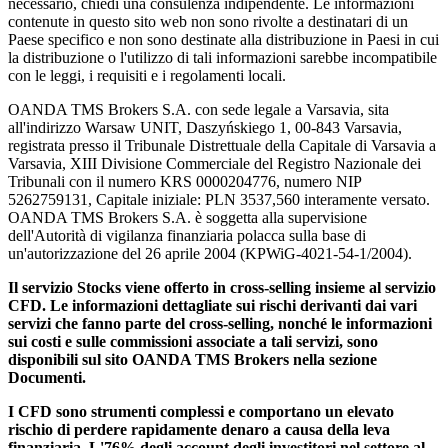
necessario, chiedi una consulenza indipendente. Le informazioni
contenute in questo sito web non sono rivolte a destinatari di un
Paese specifico e non sono destinate alla distribuzione in Paesi in cui
la distribuzione o l'utilizzo di tali informazioni sarebbe incompatibile
con le leggi, i requisiti e i regolamenti locali.
OANDA TMS Brokers S.A. con sede legale a Varsavia, sita
all'indirizzo Warsaw UNIT, Daszyńskiego 1, 00-843 Varsavia,
registrata presso il Tribunale Distrettuale della Capitale di Varsavia a
Varsavia, XIII Divisione Commerciale del Registro Nazionale dei
Tribunali con il numero KRS 0000204776, numero NIP
5262759131, Capitale iniziale: PLN 3537,560 interamente versato.
OANDA TMS Brokers S.A. è soggetta alla supervisione
dell'Autorità di vigilanza finanziaria polacca sulla base di
un'autorizzazione del 26 aprile 2004 (KPWiG-4021-54-1/2004).
Il servizio Stocks viene offerto in cross-selling insieme al servizio
CFD. Le informazioni dettagliate sui rischi derivanti dai vari
servizi che fanno parte del cross-selling, nonché le informazioni
sui costi e sulle commissioni associate a tali servizi, sono
disponibili sul sito OANDA TMS Brokers nella sezione
Documenti.
I CFD sono strumenti complessi e comportano un elevato
rischio di perdere rapidamente denaro a causa della leva
finanziaria. L'76% degli account degli investitori nel settore al