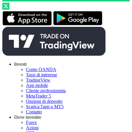
Investi
Conto OANDA
Tassi di interesse
TradingView
App mobile
Cliente professionista
MetaTrader 5
Opzioni di deposito
Scarica l'app o MT5
Contatto
Dove investire
Forex
Azioni