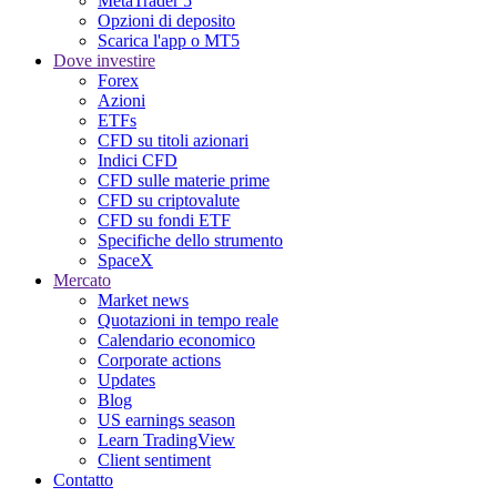
MetaTrader 5
Opzioni di deposito
Scarica l'app o MT5
Dove investire
Forex
Azioni
ETFs
CFD su titoli azionari
Indici CFD
CFD sulle materie prime
CFD su criptovalute
CFD su fondi ETF
Specifiche dello strumento
SpaceX
Mercato
Market news
Quotazioni in tempo reale
Calendario economico
Corporate actions
Updates
Blog
US earnings season
Learn TradingView
Client sentiment
Contatto