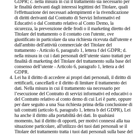
GDPR; c. nella misura in cui il trattamento sia necessario per
le finalità derivanti dagli interessi legittimi del Titolare, quali
l'effettuazione dei necessari adempimenti e la rivendicazione
di diritti derivanti dal Contratto di Servizi Informativi ed
Educativi o dal Contratto relativo al Conto Demo, la
sicurezza, la prevenzione delle frodi o il marketing diretto del
Titolare del trattamento o il contatto con l'utente, ove
giustificato in particolare da una richiesta ricevuta dall'utente e
dall'ambito dell'attività commerciale del Titolare del
trattamento - Articolo 6, paragrafo 1, lettera f del GDPR; d.
nella misura in cui i dati personali dell’utente siano trattati per
finalità di marketing del Titolare del trattamento sulla base del
consenso dell’utente - Articolo 6, paragrafo 1, lettera a del
GDPR.
Lei ha il diritto di accedere ai propri dati personali, il diritto di
rettificarli, cancellarli e il diritto di limitare il trattamento dei
dati. Nella misura in cui il trattamento sia necessario per
l’esecuzione del Contratto di servizi informativi ed educativi o
del Contratto relativo al conto demo di cui Lei è parte, oppure
per dare seguito a una Sua richiesta prima della conclusione di
tali contratti (articolo 6, paragrafo 1, lettera b del GDPR), Lei
ha anche il diritto alla portabilità dei dati. In qualsiasi
momento, hai il diritto di opporti, per motivi connessi alla tua
situazione particolare, all'utilizzo dei tuoi dati personali se il
Titolare del trattamento tratta i tuoi dati personali sulla base del