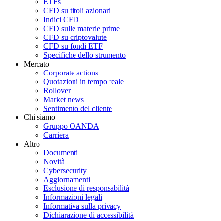
ETFs
CFD su titoli azionari
Indici CFD
CFD sulle materie prime
CFD su criptovalute
CFD su fondi ETF
Specifiche dello strumento
Mercato
Corporate actions
Quotazioni in tempo reale
Rollover
Market news
Sentimento del cliente
Chi siamo
Gruppo OANDA
Carriera
Altro
Documenti
Novità
Cybersecurity
Aggiornamenti
Esclusione di responsabilità
Informazioni legali
Informativa sulla privacy
Dichiarazione di accessibilità