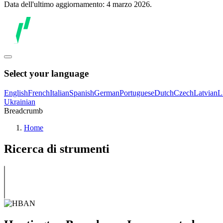
Data dell'ultimo aggiornamento: 4 marzo 2026.
Select your language
English
French
Italian
Spanish
German
Portuguese
Dutch
Czech
Latvian
L
Ukrainian
Breadcrumb
Home
Ricerca di strumenti