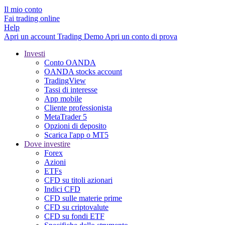
Il mio conto
Fai trading online
Help
Apri un account
Trading
Demo
Apri un conto di prova
Investi
Conto OANDA
OANDA stocks account
TradingView
Tassi di interesse
App mobile
Cliente professionista
MetaTrader 5
Opzioni di deposito
Scarica l'app o MT5
Dove investire
Forex
Azioni
ETFs
CFD su titoli azionari
Indici CFD
CFD sulle materie prime
CFD su criptovalute
CFD su fondi ETF