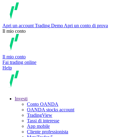
Apri un account
Trading
Demo
Apri un conto di prova
Il mio conto
Il mio conto
Fai trading online
Help
Investi
Conto OANDA
OANDA stocks account
TradingView
Tassi di interesse
App mobile
Cliente professionista