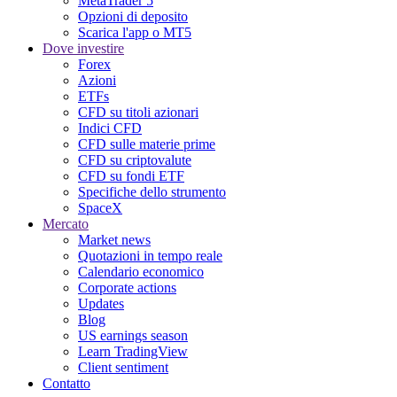
MetaTrader 5
Opzioni di deposito
Scarica l'app o MT5
Dove investire
Forex
Azioni
ETFs
CFD su titoli azionari
Indici CFD
CFD sulle materie prime
CFD su criptovalute
CFD su fondi ETF
Specifiche dello strumento
SpaceX
Mercato
Market news
Quotazioni in tempo reale
Calendario economico
Corporate actions
Updates
Blog
US earnings season
Learn TradingView
Client sentiment
Contatto