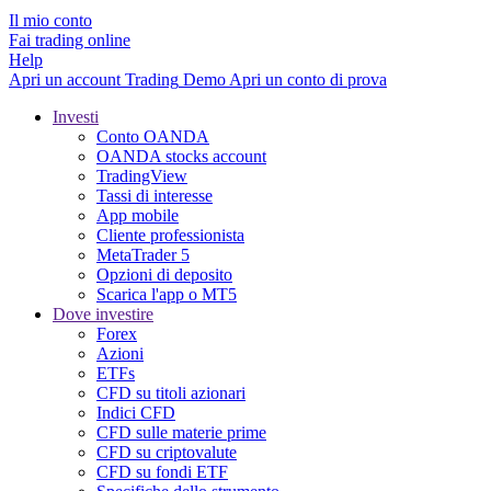
Il mio conto
Fai trading online
Help
Apri un account
Trading
Demo
Apri un conto di prova
Investi
Conto OANDA
OANDA stocks account
TradingView
Tassi di interesse
App mobile
Cliente professionista
MetaTrader 5
Opzioni di deposito
Scarica l'app o MT5
Dove investire
Forex
Azioni
ETFs
CFD su titoli azionari
Indici CFD
CFD sulle materie prime
CFD su criptovalute
CFD su fondi ETF