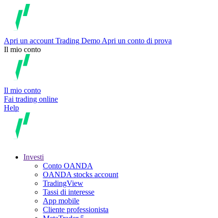
Apri un account
Trading
Demo
Apri un conto di prova
Il mio conto
Il mio conto
Fai trading online
Help
Investi
Conto OANDA
OANDA stocks account
TradingView
Tassi di interesse
App mobile
Cliente professionista