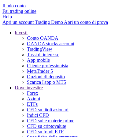
Il mio conto
Fai trading online
Help
Apri un account
Trading
Demo
Apri un conto di prova
Investi
Conto OANDA
OANDA stocks account
TradingView
Tassi di interesse
App mobile
Cliente professionista
MetaTrader 5
Opzioni di deposito
Scarica l'app o MT5
Dove investire
Forex
Azioni
ETFs
CFD su titoli azionari
Indici CFD
CFD sulle materie prime
CFD su criptovalute
CFD su fondi ETF