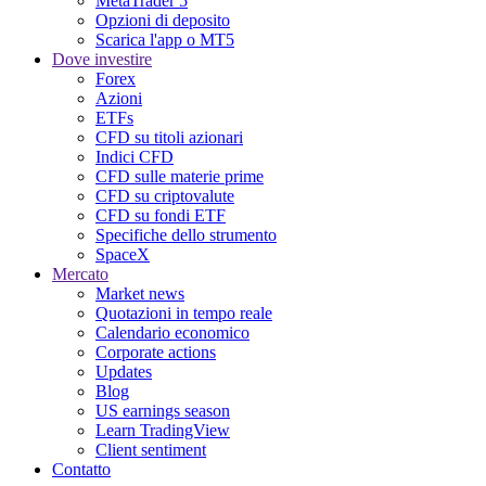
MetaTrader 5
Opzioni di deposito
Scarica l'app o MT5
Dove investire
Forex
Azioni
ETFs
CFD su titoli azionari
Indici CFD
CFD sulle materie prime
CFD su criptovalute
CFD su fondi ETF
Specifiche dello strumento
SpaceX
Mercato
Market news
Quotazioni in tempo reale
Calendario economico
Corporate actions
Updates
Blog
US earnings season
Learn TradingView
Client sentiment
Contatto