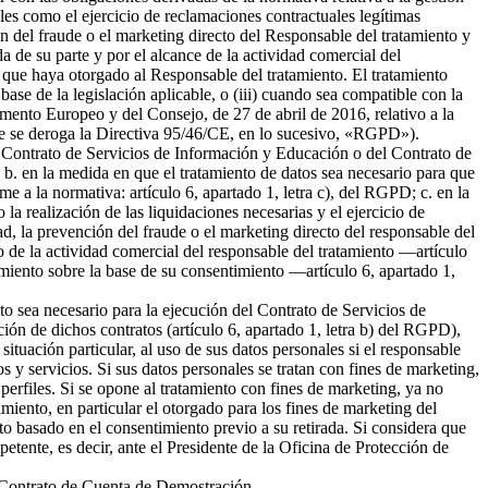
ales como el ejercicio de reclamaciones contractuales legítimas
 del fraude o el marketing directo del Responsable del tratamiento y
da de su parte y por el alcance de la actividad comercial del
 que haya otorgado al Responsable del tratamiento. El tratamiento
 base de la legislación aplicable, o (iii) cuando sea compatible con la
amento Europeo y del Consejo, de 27 de abril de 2016, relativo a la
l que se deroga la Directiva 95/46/CE, en lo sucesivo, «RGPD»).
del Contrato de Servicios de Información y Educación o del Contrato de
b. en la medida en que el tratamiento de datos sea necesario para que
me a la normativa: artículo 6, apartado 1, letra c), del RGPD; c. en la
la realización de las liquidaciones necesarias y el ejercicio de
 la prevención del fraude o el marketing directo del responsable del
to de la actividad comercial del responsable del tratamiento —artículo
tamiento sobre la base de su consentimiento —artículo 6, apartado 1,
nto sea necesario para la ejecución del Contrato de Servicios de
ión de dichos contratos (artículo 6, apartado 1, letra b) del RGPD),
tuación particular, al uso de sus datos personales si el responsable
s y servicios. Si sus datos personales se tratan con fines de marketing,
erfiles. Si se opone al tratamiento con fines de marketing, ya no
miento, en particular el otorgado para los fines de marketing del
nto basado en el consentimiento previo a su retirada. Si considera que
petente, es decir, ante el Presidente de la Oficina de Protección de
el Contrato de Cuenta de Demostración.