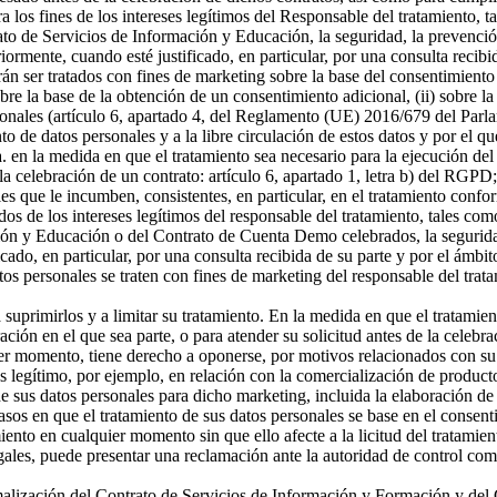
a los fines de los intereses legítimos del Responsable del tratamiento, t
o de Servicios de Información y Educación, la seguridad, la prevención
riormente, cuando esté justificado, en particular, por una consulta recibi
án ser tratados con fines de marketing sobre la base del consentimiento
sobre la base de la obtención de un consentimiento adicional, (ii) sobre la
rsonales (artículo 6, apartado 4, del Reglamento (UE) 2016/679 del Parl
ento de datos personales y a la libre circulación de estos datos y por e
 a. en la medida en que el tratamiento sea necesario para la ejecución 
celebración de un contrato: artículo 6, apartado 1, letra b) del RGPD; 
s que le incumben, consistentes, en particular, en el tratamiento confor
os de los intereses legítimos del responsable del tratamiento, tales como 
ón y Educación o del Contrato de Cuenta Demo celebrados, la seguridad,
icado, en particular, por una consulta recibida de su parte y por el ámbi
tos personales se traten con fines de marketing del responsable del tra
a suprimirlos y a limitar su tratamiento. En la medida en que el tratamie
n en el que sea parte, o para atender su solicitud antes de la celebrac
er momento, tiene derecho a oponerse, por motivos relacionados con su si
és legítimo, por ejemplo, en relación con la comercialización de producto
 sus datos personales para dicho marketing, incluida la elaboración de p
asos en que el tratamiento de sus datos personales se base en el consenti
miento en cualquier momento sin que ello afecte a la licitud del tratamie
egales, puede presentar una reclamación ante la autoridad de control com
ormalización del Contrato de Servicios de Información y Formación y d