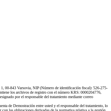
, 00-843 Varsovia, NIP (Número de identificación fiscal): 526-275-
, mantiene los archivos de registro con el número KRS: 0000204776,
esignado por el responsable del tratamiento mediante correo
uenta de Demostración entre usted y el responsable del tratamiento, lo
 con las obligaciones derivadas de la normativa relativa a la gestión