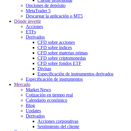
Cliente profesional
Opciones de depósito
MetaTrader 5
Descargar la aplicación o MT5
Dónde invertir
Acciones
ETFs
Derivados
CFD sobre acciones
CFD sobre índices
CFD sobre materias primas
CFD sobre criptomonedas
CFD sobre fondos ETF
Divisas
Especificación de instrumentos derivados
Especificación de instrumentos
Mercado
Market News
Cotización en tiempo real
Calendario económico
Blog
Updates
Derivados
Acciones corporativas
Sentimiento del cliente