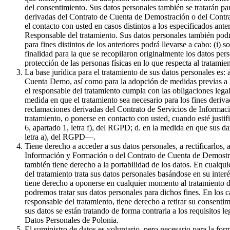
del consentimiento. Sus datos personales también se tratarán par
derivadas del Contrato de Cuenta de Demostración o del Contrat
el contacto con usted en casos distintos a los especificados ante
Responsable del tratamiento. Sus datos personales también podr
para fines distintos de los anteriores podrá llevarse a cabo: (i) 
finalidad para la que se recopilaron originalmente los datos pe
protección de las personas físicas en lo que respecta al tratami
La base jurídica para el tratamiento de sus datos personales es:
Cuenta Demo, así como para la adopción de medidas previas a la 
el responsable del tratamiento cumpla con las obligaciones legale
medida en que el tratamiento sea necesario para los fines derivad
reclamaciones derivadas del Contrato de Servicios de Informaci
tratamiento, o ponerse en contacto con usted, cuando esté justif
6, apartado 1, letra f), del RGPD; d. en la medida en que sus da
letra a), del RGPD—.
Tiene derecho a acceder a sus datos personales, a rectificarlos, 
Información y Formación o del Contrato de Cuenta de Demostració
también tiene derecho a la portabilidad de los datos. En cualqui
del tratamiento trata sus datos personales basándose en su inter
tiene derecho a oponerse en cualquier momento al tratamiento de
podremos tratar sus datos personales para dichos fines. En los c
responsable del tratamiento, tiene derecho a retirar su consenti
sus datos se están tratando de forma contraria a los requisitos l
Datos Personales de Polonia.
El suministro de datos es voluntario, pero necesario para la f