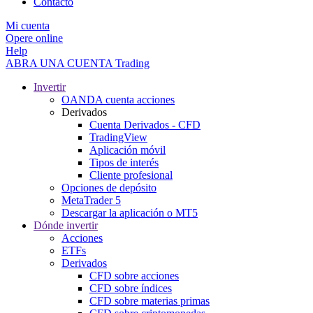
Contacto
Mi cuenta
Opere online
Help
ABRA UNA CUENTA
Trading
Invertir
OANDA cuenta acciones
Derivados
Cuenta Derivados - CFD
TradingView
Aplicación móvil
Tipos de interés
Cliente profesional
Opciones de depósito
MetaTrader 5
Descargar la aplicación o MT5
Dónde invertir
Acciones
ETFs
Derivados
CFD sobre acciones
CFD sobre índices
CFD sobre materias primas