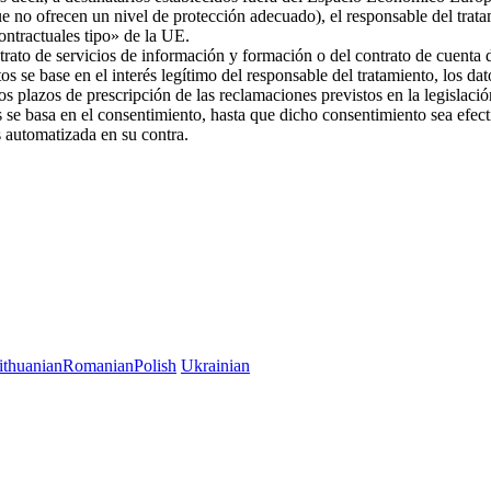
ue no ofrecen un nivel de protección adecuado), el responsable del trat
 contractuales tipo» de la UE.
trato de servicios de información y formación o del contrato de cuenta d
os se base en el interés legítimo del responsable del tratamiento, los da
 los plazos de prescripción de las reclamaciones previstos en la legislac
es se basa en el consentimiento, hasta que dicho consentimiento sea efec
es automatizada en su contra.
ithuanian
Romanian
Polish
Ukrainian