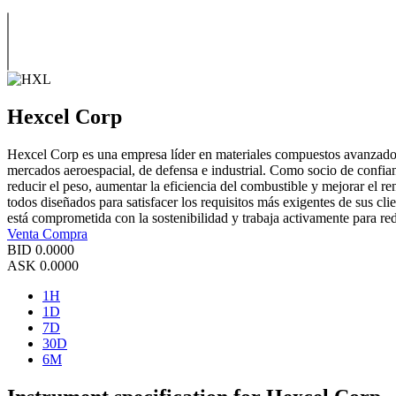
Hexcel Corp
Hexcel Corp es una empresa líder en materiales compuestos avanzados c
mercados aeroespacial, de defensa e industrial. Como socio de confi
reducir el peso, aumentar la eficiencia del combustible y mejorar el r
todos diseñados para satisfacer los requisitos más exigentes de sus 
está comprometida con la sostenibilidad y trabaja activamente para redu
Venta
Compra
BID
0.0000
ASK
0.0000
1H
1D
7D
30D
6M