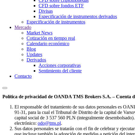
CFD sobre criptomonedas
CFD sobre fondos ETF
Divisas
Especificación de instrumentos derivados
Especificación de instrumentos
Mercado
Market News
Cotización en tiempo real
Calendario económico
Blog
Updates
Derivados
Acciones corporativas
Sentimiento del cliente
Contacto
Política de privacidad de OANDA TMS Brokers S.A. – Cuenta de
El responsable del tratamiento de sus datos personales es OA
91-31, para la cual el Tribunal de Distrito de la capital de Va
capital social de 3 537 560 PLN (integralmente desembolsado). 
electrónico:
odo@tms.pl
.
Sus datos personales se tratarán con el fin de celebrar y ejecut
que incluye también la adopción de medidas a petición del intere