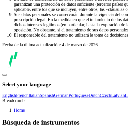
garantizan una protección de datos suficiente (terceros países q
aplicable, entre los que se incluyen, entre otros, las «cláusulas
Sus datos personales se conservarán durante la vigencia del con
prescripción legal. En la medida en que el tratamiento de los dat
dichos intereses legítimos (en particular, hasta la expiración de
oposición. No obstante, si el tratamiento de sus datos personal
El responsable del tratamiento no utilizará la toma de decision
Fecha de la última actualización: 4 de marzo de 2026.
Select your language
English
French
Italian
Spanish
German
Portuguese
Dutch
Czech
Latvian
L
Breadcrumb
Home
Búsqueda de instrumentos