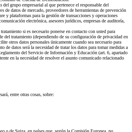
s del grupo empresarial al que pertenece el responsable del
ores de datos de mercado, proveedores de herramientas de prevención
are y plataformas para la gestión de transacciones y operaciones
omunicación electrónica, asesores jurídicos, empresas de auditoría,
 tratamiento si es necesario ponerse en contacto con usted para
ble del tratamiento (dependiendo de su configuración de privacidad en
cilite otros datos personales únicamente cuando sea necesario para
ento de datos será la necesidad de tratar los datos para tomar medidas a
 Reglamento del Servicio de Información y Educación (art. 6, apartado
sistente en la necesidad de resolver el asunto comunicado relacionado
ará, entre otras cosas, sobre:
opeo o de Suiza, en países que, según la Comisión Europea, no