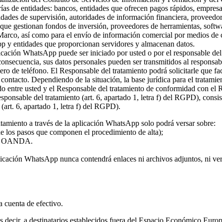
rías de entidades: bancos, entidades que ofrecen pagos rápidos, empresa
ridades de supervisión, autoridades de información financiera, proveed
s que gestionan fondos de inversión, proveedores de herramientas, softw
 Marco, así como para el envío de información comercial por medios de c
pp y entidades que proporcionan servidores y almacenan datos.
plicación WhatsApp puede ser iniciado por usted o por el responsable del
 consecuencia, sus datos personales pueden ser transmitidos al responsa
ro de teléfono. El Responsable del tratamiento podrá solicitarle que fa
l contacto. Dependiendo de la situación, la base jurídica para el tratami
rdo entre usted y el Responsable del tratamiento de conformidad con el
 responsable del tratamiento (art. 6, apartado 1, letra f) del RGPD), con
(art. 6, apartado 1, letra f) del RGPD).
atamiento a través de la aplicación WhatsApp solo podrá versar sobre:
 de los pasos que componen el procedimiento de alta);
o de OANDA.
licación WhatsApp nunca contendrá enlaces ni archivos adjuntos, ni vers
la cuenta de efectivo.
 es decir, a destinatarios establecidos fuera del Espacio Económico Eur