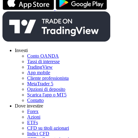
Investi
Conto OANDA
Tassi di interesse
TradingView
App mobile
Cliente professionista
MetaTrader 5
Opzioni di deposito
Scarica l'app o MT5
Contatto
Dove investire
Forex
Azioni
ETFs
CFD su titoli azionari
Indici CFD