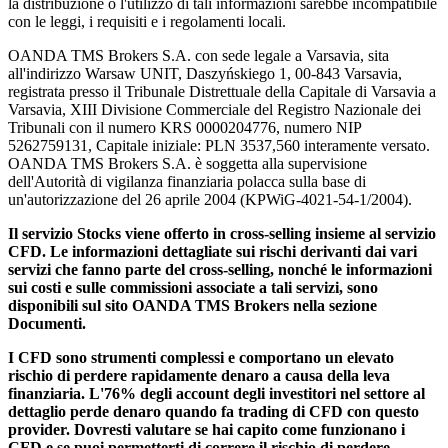
la distribuzione o l'utilizzo di tali informazioni sarebbe incompatibile
con le leggi, i requisiti e i regolamenti locali.
OANDA TMS Brokers S.A. con sede legale a Varsavia, sita
all'indirizzo Warsaw UNIT, Daszyńskiego 1, 00-843 Varsavia,
registrata presso il Tribunale Distrettuale della Capitale di Varsavia a
Varsavia, XIII Divisione Commerciale del Registro Nazionale dei
Tribunali con il numero KRS 0000204776, numero NIP
5262759131, Capitale iniziale: PLN 3537,560 interamente versato.
OANDA TMS Brokers S.A. è soggetta alla supervisione
dell'Autorità di vigilanza finanziaria polacca sulla base di
un'autorizzazione del 26 aprile 2004 (KPWiG-4021-54-1/2004).
Il servizio Stocks viene offerto in cross-selling insieme al servizio
CFD. Le informazioni dettagliate sui rischi derivanti dai vari
servizi che fanno parte del cross-selling, nonché le informazioni
sui costi e sulle commissioni associate a tali servizi, sono
disponibili sul sito OANDA TMS Brokers nella sezione
Documenti.
I CFD sono strumenti complessi e comportano un elevato
rischio di perdere rapidamente denaro a causa della leva
finanziaria. L'76% degli account degli investitori nel settore al
dettaglio perde denaro quando fa trading di CFD con questo
provider. Dovresti valutare se hai capito come funzionano i
CFD e se puoi permetterti di correre il rischio di perdere