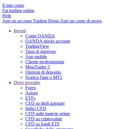
Il mio conto
Fai trading online
Help
Apri un account
Trading
Demo
Apri un conto di prova
Investi
Conto OANDA
OANDA stocks account
TradingView
Tassi di interesse
App mobile
Cliente professionista
MetaTrader 5
Opzioni di deposito
Scarica l'app o MT5
Dove investire
Forex
Azioni
ETFs
CFD su titoli azionari
Indici CFD
CFD sulle materie prime
CFD su criptovalute
CFD su fondi ETF