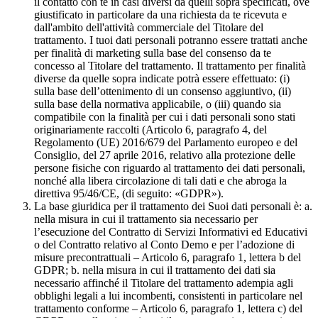
il contatto con te in casi diversi da quelli sopra specificati, ove
giustificato in particolare da una richiesta da te ricevuta e
dall'ambito dell'attività commerciale del Titolare del
trattamento. I tuoi dati personali potranno essere trattati anche
per finalità di marketing sulla base del consenso da te
concesso al Titolare del trattamento. Il trattamento per finalità
diverse da quelle sopra indicate potrà essere effettuato: (i)
sulla base dell’ottenimento di un consenso aggiuntivo, (ii)
sulla base della normativa applicabile, o (iii) quando sia
compatibile con la finalità per cui i dati personali sono stati
originariamente raccolti (Articolo 6, paragrafo 4, del
Regolamento (UE) 2016/679 del Parlamento europeo e del
Consiglio, del 27 aprile 2016, relativo alla protezione delle
persone fisiche con riguardo al trattamento dei dati personali,
nonché alla libera circolazione di tali dati e che abroga la
direttiva 95/46/CE, (di seguito: «GDPR»).
La base giuridica per il trattamento dei Suoi dati personali è: a.
nella misura in cui il trattamento sia necessario per
l’esecuzione del Contratto di Servizi Informativi ed Educativi
o del Contratto relativo al Conto Demo e per l’adozione di
misure precontrattuali – Articolo 6, paragrafo 1, lettera b del
GDPR; b. nella misura in cui il trattamento dei dati sia
necessario affinché il Titolare del trattamento adempia agli
obblighi legali a lui incombenti, consistenti in particolare nel
trattamento conforme – Articolo 6, paragrafo 1, lettera c) del