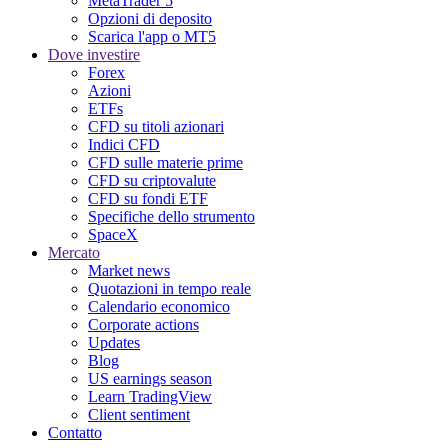
MetaTrader 5
Opzioni di deposito
Scarica l'app o MT5
Dove investire
Forex
Azioni
ETFs
CFD su titoli azionari
Indici CFD
CFD sulle materie prime
CFD su criptovalute
CFD su fondi ETF
Specifiche dello strumento
SpaceX
Mercato
Market news
Quotazioni in tempo reale
Calendario economico
Corporate actions
Updates
Blog
US earnings season
Learn TradingView
Client sentiment
Contatto