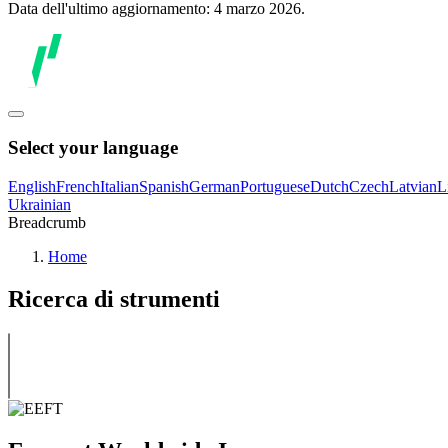
Data dell'ultimo aggiornamento: 4 marzo 2026.
Select your language
English
French
Italian
Spanish
German
Portuguese
Dutch
Czech
Latvian
L
Ukrainian
Breadcrumb
Home
Ricerca di strumenti