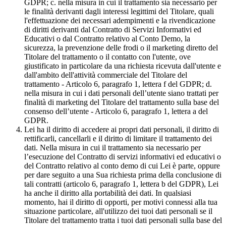
GDPR; c. nella misura in cui il trattamento sia necessario per
le finalità derivanti dagli interessi legittimi del Titolare, quali
l'effettuazione dei necessari adempimenti e la rivendicazione
di diritti derivanti dal Contratto di Servizi Informativi ed
Educativi o dal Contratto relativo al Conto Demo, la
sicurezza, la prevenzione delle frodi o il marketing diretto del
Titolare del trattamento o il contatto con l'utente, ove
giustificato in particolare da una richiesta ricevuta dall'utente e
dall'ambito dell'attività commerciale del Titolare del
trattamento - Articolo 6, paragrafo 1, lettera f del GDPR; d.
nella misura in cui i dati personali dell’utente siano trattati per
finalità di marketing del Titolare del trattamento sulla base del
consenso dell’utente - Articolo 6, paragrafo 1, lettera a del
GDPR.
Lei ha il diritto di accedere ai propri dati personali, il diritto di
rettificarli, cancellarli e il diritto di limitare il trattamento dei
dati. Nella misura in cui il trattamento sia necessario per
l’esecuzione del Contratto di servizi informativi ed educativi o
del Contratto relativo al conto demo di cui Lei è parte, oppure
per dare seguito a una Sua richiesta prima della conclusione di
tali contratti (articolo 6, paragrafo 1, lettera b del GDPR), Lei
ha anche il diritto alla portabilità dei dati. In qualsiasi
momento, hai il diritto di opporti, per motivi connessi alla tua
situazione particolare, all'utilizzo dei tuoi dati personali se il
Titolare del trattamento tratta i tuoi dati personali sulla base del