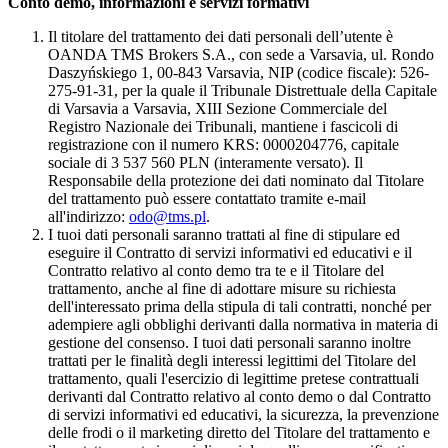
Conto demo, informazioni e servizi formativi
Il titolare del trattamento dei dati personali dell’utente è
OANDA TMS Brokers S.A., con sede a Varsavia, ul. Rondo
Daszyńskiego 1, 00-843 Varsavia, NIP (codice fiscale): 526-
275-91-31, per la quale il Tribunale Distrettuale della Capitale
di Varsavia a Varsavia, XIII Sezione Commerciale del
Registro Nazionale dei Tribunali, mantiene i fascicoli di
registrazione con il numero KRS: 0000204776, capitale
sociale di 3 537 560 PLN (interamente versato). Il
Responsabile della protezione dei dati nominato dal Titolare
del trattamento può essere contattato tramite e-mail
all'indirizzo:
odo@tms.pl
.
I tuoi dati personali saranno trattati al fine di stipulare ed
eseguire il Contratto di servizi informativi ed educativi e il
Contratto relativo al conto demo tra te e il Titolare del
trattamento, anche al fine di adottare misure su richiesta
dell'interessato prima della stipula di tali contratti, nonché per
adempiere agli obblighi derivanti dalla normativa in materia di
gestione del consenso. I tuoi dati personali saranno inoltre
trattati per le finalità degli interessi legittimi del Titolare del
trattamento, quali l'esercizio di legittime pretese contrattuali
derivanti dal Contratto relativo al conto demo o dal Contratto
di servizi informativi ed educativi, la sicurezza, la prevenzione
delle frodi o il marketing diretto del Titolare del trattamento e