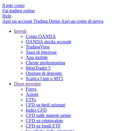
Il mio conto
Fai trading online
Help
Apri un account
Trading
Demo
Apri un conto di prova
Investi
Conto OANDA
OANDA stocks account
TradingView
Tassi di interesse
App mobile
Cliente professionista
MetaTrader 5
Opzioni di deposito
Scarica l'app o MT5
Dove investire
Forex
Azioni
ETFs
CFD su titoli azionari
Indici CFD
CFD sulle materie prime
CFD su criptovalute
CFD su fondi ETF