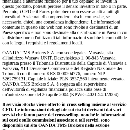
finanziaria è altamente rischioso per il tuo capitale; se investi in
questo prodotto, potresti perdere il denaro investito in toto o in parte.
Pertanto, i CFD e il Forex potrebbero non essere adatti a tutti gli
investitori. Assicurati di comprendere i rischi connessi e, se
necessario, chiedi una consulenza indipendente. Le informazioni
contenute in questo sito web non sono rivolte a destinatari di un
Paese specifico e non sono destinate alla distribuzione in Paesi in cui
la distribuzione o l'utilizzo di tali informazioni sarebbe incompatibile
con le leggi, i requisiti e i regolamenti locali.
OANDA TMS Brokers S.A. con sede legale a Varsavia, sita
all'indirizzo Warsaw UNIT, Daszyńskiego 1, 00-843 Varsavia,
registrata presso il Tribunale Distrettuale della Capitale di Varsavia a
Varsavia, XIII Divisione Commerciale del Registro Nazionale dei
Tribunali con il numero KRS 0000204776, numero NIP
5262759131, Capitale iniziale: PLN 3537,560 interamente versato.
OANDA TMS Brokers S.A. è soggetta alla supervisione
dell'Autorità di vigilanza finanziaria polacca sulla base di
un'autorizzazione del 26 aprile 2004 (KPWiG-4021-54-1/2004).
Il servizio Stocks viene offerto in cross-selling insieme al servizio
CFD. Le informazioni dettagliate sui rischi derivanti dai vari
servizi che fanno parte del cross-selling, nonché le informazioni
sui costi e sulle commissioni associate a tali servizi, sono
disponibili sul sito OANDA TMS Brokers nella sezione