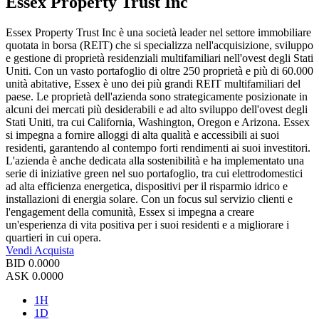
Essex Property Trust Inc
Essex Property Trust Inc è una società leader nel settore immobiliare
quotata in borsa (REIT) che si specializza nell'acquisizione, sviluppo
e gestione di proprietà residenziali multifamiliari nell'ovest degli Stati
Uniti. Con un vasto portafoglio di oltre 250 proprietà e più di 60.000
unità abitative, Essex è uno dei più grandi REIT multifamiliari del
paese. Le proprietà dell'azienda sono strategicamente posizionate in
alcuni dei mercati più desiderabili e ad alto sviluppo dell'ovest degli
Stati Uniti, tra cui California, Washington, Oregon e Arizona. Essex
si impegna a fornire alloggi di alta qualità e accessibili ai suoi
residenti, garantendo al contempo forti rendimenti ai suoi investitori.
L'azienda è anche dedicata alla sostenibilità e ha implementato una
serie di iniziative green nel suo portafoglio, tra cui elettrodomestici
ad alta efficienza energetica, dispositivi per il risparmio idrico e
installazioni di energia solare. Con un focus sul servizio clienti e
l'engagement della comunità, Essex si impegna a creare
un'esperienza di vita positiva per i suoi residenti e a migliorare i
quartieri in cui opera.
Vendi
Acquista
BID
0.0000
ASK
0.0000
1H
1D