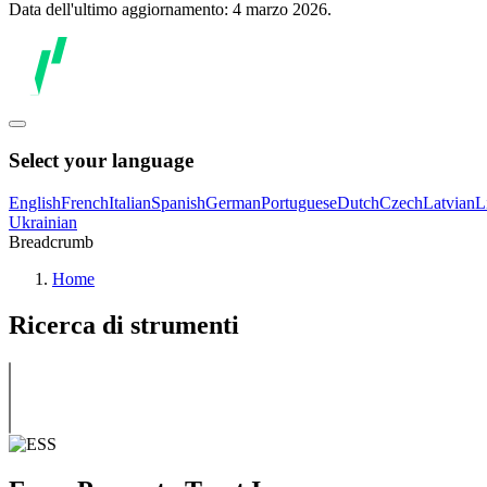
Data dell'ultimo aggiornamento: 4 marzo 2026.
Select your language
English
French
Italian
Spanish
German
Portuguese
Dutch
Czech
Latvian
L
Ukrainian
Breadcrumb
Home
Ricerca di strumenti