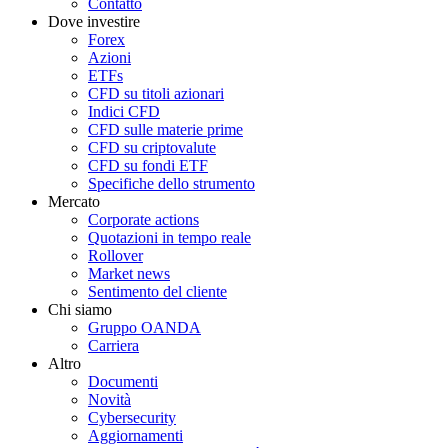
Contatto
Dove investire
Forex
Azioni
ETFs
CFD su titoli azionari
Indici CFD
CFD sulle materie prime
CFD su criptovalute
CFD su fondi ETF
Specifiche dello strumento
Mercato
Corporate actions
Quotazioni in tempo reale
Rollover
Market news
Sentimento del cliente
Chi siamo
Gruppo OANDA
Carriera
Altro
Documenti
Novità
Cybersecurity
Aggiornamenti