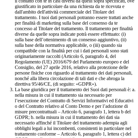
il contatto con te in casi diversi da quelli sopra specificati, ove
giustificato in particolare da una richiesta da te ricevuta e
dall'ambito dell'attività commerciale del Titolare del
trattamento. I tuoi dati personali potranno essere trattati anche
per finalità di marketing sulla base del consenso da te
concesso al Titolare del trattamento. Il trattamento per finalità
diverse da quelle sopra indicate potrà essere effettuato: (i)
sulla base dell’ottenimento di un consenso aggiuntivo, (ii)
sulla base della normativa applicabile, o (iii) quando sia
compatibile con la finalità per cui i dati personali sono stati
originariamente raccolti (Articolo 6, paragrafo 4, del
Regolamento (UE) 2016/679 del Parlamento europeo e del
Consiglio, del 27 aprile 2016, relativo alla protezione delle
persone fisiche con riguardo al trattamento dei dati personali,
nonché alla libera circolazione di tali dati e che abroga la
direttiva 95/46/CE, (di seguito: «GDPR»).
La base giuridica per il trattamento dei Suoi dati personali è: a.
nella misura in cui il trattamento sia necessario per
l’esecuzione del Contratto di Servizi Informativi ed Educativi
o del Contratto relativo al Conto Demo e per l’adozione di
misure precontrattuali – Articolo 6, paragrafo 1, lettera b del
GDPR; b. nella misura in cui il trattamento dei dati sia
necessario affinché il Titolare del trattamento adempia agli
obblighi legali a lui incombenti, consistenti in particolare nel
trattamento conforme – Articolo 6, paragrafo 1, lettera c) del