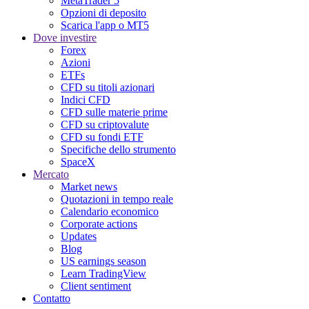
MetaTrader 5
Opzioni di deposito
Scarica l'app o MT5
Dove investire
Forex
Azioni
ETFs
CFD su titoli azionari
Indici CFD
CFD sulle materie prime
CFD su criptovalute
CFD su fondi ETF
Specifiche dello strumento
SpaceX
Mercato
Market news
Quotazioni in tempo reale
Calendario economico
Corporate actions
Updates
Blog
US earnings season
Learn TradingView
Client sentiment
Contatto