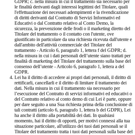
GDPR; c. nella misura in cui il trattamento sia necessario per
le finalità derivanti dagli interessi legittimi del Titolare, quali
l'effettuazione dei necessari adempimenti e la rivendicazione
di diritti derivanti dal Contratto di Servizi Informativi ed
Educativi o dal Contratto relativo al Conto Demo, la
sicurezza, la prevenzione delle frodi o il marketing diretto del
Titolare del trattamento o il contatto con l'utente, ove
giustificato in particolare da una richiesta ricevuta dall'utente e
dall'ambito dell'attività commerciale del Titolare del
trattamento - Articolo 6, paragrafo 1, lettera f del GDPR; d.
nella misura in cui i dati personali dell’utente siano trattati per
finalità di marketing del Titolare del trattamento sulla base del
consenso dell’utente - Articolo 6, paragrafo 1, lettera a del
GDPR.
Lei ha il diritto di accedere ai propri dati personali, il diritto di
rettificarli, cancellarli e il diritto di limitare il trattamento dei
dati. Nella misura in cui il trattamento sia necessario per
l’esecuzione del Contratto di servizi informativi ed educativi o
del Contratto relativo al conto demo di cui Lei è parte, oppure
per dare seguito a una Sua richiesta prima della conclusione di
tali contratti (articolo 6, paragrafo 1, lettera b del GDPR), Lei
ha anche il diritto alla portabilità dei dati. In qualsiasi
momento, hai il diritto di opporti, per motivi connessi alla tua
situazione particolare, all'utilizzo dei tuoi dati personali se il
Titolare del trattamento tratta i tuoi dati personali sulla base del