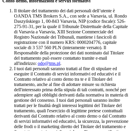
Conto demo, informazioni e servizi formativi
Il titolare del trattamento dei dati personali dell’utente è
OANDA TMS Brokers S.A., con sede a Varsavia, ul. Rondo
Daszyńskiego 1, 00-843 Varsavia, NIP (codice fiscale): 526-
275-91-31, per la quale il Tribunale Distrettuale della Capitale
di Varsavia a Varsavia, XIII Sezione Commerciale del
Registro Nazionale dei Tribunali, mantiene i fascicoli di
registrazione con il numero KRS: 0000204776, capitale
sociale di 3 537 560 PLN (interamente versato). Il
Responsabile della protezione dei dati nominato dal Titolare
del trattamento può essere contattato tramite e-mail
all'indirizzo:
odo@tms.pl
.
I tuoi dati personali saranno trattati al fine di stipulare ed
eseguire il Contratto di servizi informativi ed educativi e il
Contratto relativo al conto demo tra te e il Titolare del
trattamento, anche al fine di adottare misure su richiesta
dell'interessato prima della stipula di tali contratti, nonché per
adempiere agli obblighi derivanti dalla normativa in materia di
gestione del consenso. I tuoi dati personali saranno inoltre
trattati per le finalità degli interessi legittimi del Titolare del
trattamento, quali l'esercizio di legittime pretese contrattuali
derivanti dal Contratto relativo al conto demo o dal Contratto
di servizi informativi ed educativi, la sicurezza, la prevenzione
delle frodi o il marketing diretto del Titolare del trattamento e