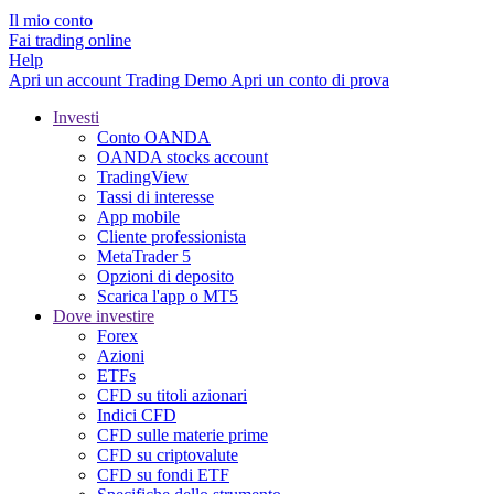
Il mio conto
Fai trading online
Help
Apri un account
Trading
Demo
Apri un conto di prova
Investi
Conto OANDA
OANDA stocks account
TradingView
Tassi di interesse
App mobile
Cliente professionista
MetaTrader 5
Opzioni di deposito
Scarica l'app o MT5
Dove investire
Forex
Azioni
ETFs
CFD su titoli azionari
Indici CFD
CFD sulle materie prime
CFD su criptovalute
CFD su fondi ETF