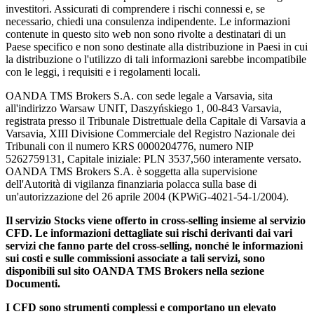
investitori. Assicurati di comprendere i rischi connessi e, se
necessario, chiedi una consulenza indipendente. Le informazioni
contenute in questo sito web non sono rivolte a destinatari di un
Paese specifico e non sono destinate alla distribuzione in Paesi in cui
la distribuzione o l'utilizzo di tali informazioni sarebbe incompatibile
con le leggi, i requisiti e i regolamenti locali.
OANDA TMS Brokers S.A. con sede legale a Varsavia, sita
all'indirizzo Warsaw UNIT, Daszyńskiego 1, 00-843 Varsavia,
registrata presso il Tribunale Distrettuale della Capitale di Varsavia a
Varsavia, XIII Divisione Commerciale del Registro Nazionale dei
Tribunali con il numero KRS 0000204776, numero NIP
5262759131, Capitale iniziale: PLN 3537,560 interamente versato.
OANDA TMS Brokers S.A. è soggetta alla supervisione
dell'Autorità di vigilanza finanziaria polacca sulla base di
un'autorizzazione del 26 aprile 2004 (KPWiG-4021-54-1/2004).
Il servizio Stocks viene offerto in cross-selling insieme al servizio
CFD. Le informazioni dettagliate sui rischi derivanti dai vari
servizi che fanno parte del cross-selling, nonché le informazioni
sui costi e sulle commissioni associate a tali servizi, sono
disponibili sul sito OANDA TMS Brokers nella sezione
Documenti.
I CFD sono strumenti complessi e comportano un elevato