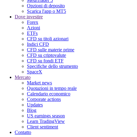
MetaTrader 5
Opzioni di deposito
Scarica l'app o MT5
Dove investire
Forex
Azioni
ETFs
CFD su titoli azionari
Indici CFD
CFD sulle materie prime
CFD su criptovalute
CFD su fondi ETF
Specifiche dello strumento
SpaceX
Mercato
Market news
Quotazioni in tempo reale
Calendario economico
Corporate actions
Updates
Blog
US earnings season
Learn TradingView
Client sentiment
Contatto