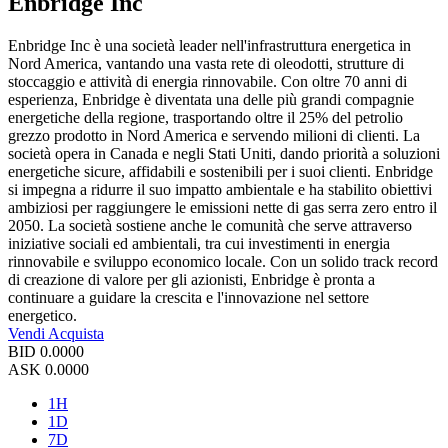
Enbridge Inc
Enbridge Inc è una società leader nell'infrastruttura energetica in
Nord America, vantando una vasta rete di oleodotti, strutture di
stoccaggio e attività di energia rinnovabile. Con oltre 70 anni di
esperienza, Enbridge è diventata una delle più grandi compagnie
energetiche della regione, trasportando oltre il 25% del petrolio
grezzo prodotto in Nord America e servendo milioni di clienti. La
società opera in Canada e negli Stati Uniti, dando priorità a soluzioni
energetiche sicure, affidabili e sostenibili per i suoi clienti. Enbridge
si impegna a ridurre il suo impatto ambientale e ha stabilito obiettivi
ambiziosi per raggiungere le emissioni nette di gas serra zero entro il
2050. La società sostiene anche le comunità che serve attraverso
iniziative sociali ed ambientali, tra cui investimenti in energia
rinnovabile e sviluppo economico locale. Con un solido track record
di creazione di valore per gli azionisti, Enbridge è pronta a
continuare a guidare la crescita e l'innovazione nel settore
energetico.
Vendi
Acquista
BID
0.0000
ASK
0.0000
1H
1D
7D