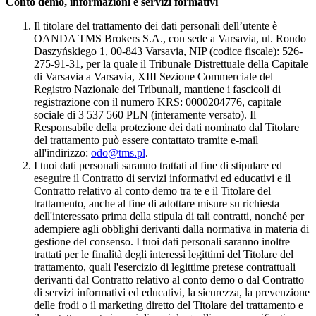
Conto demo, informazioni e servizi formativi
Il titolare del trattamento dei dati personali dell’utente è
OANDA TMS Brokers S.A., con sede a Varsavia, ul. Rondo
Daszyńskiego 1, 00-843 Varsavia, NIP (codice fiscale): 526-
275-91-31, per la quale il Tribunale Distrettuale della Capitale
di Varsavia a Varsavia, XIII Sezione Commerciale del
Registro Nazionale dei Tribunali, mantiene i fascicoli di
registrazione con il numero KRS: 0000204776, capitale
sociale di 3 537 560 PLN (interamente versato). Il
Responsabile della protezione dei dati nominato dal Titolare
del trattamento può essere contattato tramite e-mail
all'indirizzo:
odo@tms.pl
.
I tuoi dati personali saranno trattati al fine di stipulare ed
eseguire il Contratto di servizi informativi ed educativi e il
Contratto relativo al conto demo tra te e il Titolare del
trattamento, anche al fine di adottare misure su richiesta
dell'interessato prima della stipula di tali contratti, nonché per
adempiere agli obblighi derivanti dalla normativa in materia di
gestione del consenso. I tuoi dati personali saranno inoltre
trattati per le finalità degli interessi legittimi del Titolare del
trattamento, quali l'esercizio di legittime pretese contrattuali
derivanti dal Contratto relativo al conto demo o dal Contratto
di servizi informativi ed educativi, la sicurezza, la prevenzione
delle frodi o il marketing diretto del Titolare del trattamento e