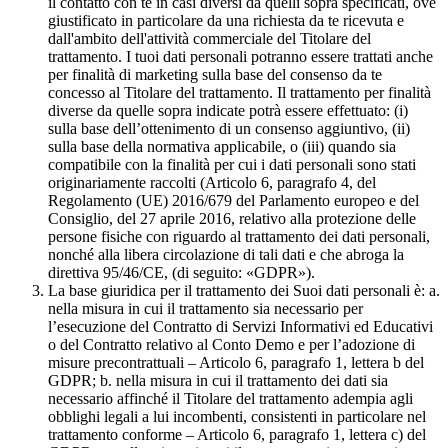
il contatto con te in casi diversi da quelli sopra specificati, ove
giustificato in particolare da una richiesta da te ricevuta e
dall'ambito dell'attività commerciale del Titolare del
trattamento. I tuoi dati personali potranno essere trattati anche
per finalità di marketing sulla base del consenso da te
concesso al Titolare del trattamento. Il trattamento per finalità
diverse da quelle sopra indicate potrà essere effettuato: (i)
sulla base dell’ottenimento di un consenso aggiuntivo, (ii)
sulla base della normativa applicabile, o (iii) quando sia
compatibile con la finalità per cui i dati personali sono stati
originariamente raccolti (Articolo 6, paragrafo 4, del
Regolamento (UE) 2016/679 del Parlamento europeo e del
Consiglio, del 27 aprile 2016, relativo alla protezione delle
persone fisiche con riguardo al trattamento dei dati personali,
nonché alla libera circolazione di tali dati e che abroga la
direttiva 95/46/CE, (di seguito: «GDPR»).
La base giuridica per il trattamento dei Suoi dati personali è: a.
nella misura in cui il trattamento sia necessario per
l’esecuzione del Contratto di Servizi Informativi ed Educativi
o del Contratto relativo al Conto Demo e per l’adozione di
misure precontrattuali – Articolo 6, paragrafo 1, lettera b del
GDPR; b. nella misura in cui il trattamento dei dati sia
necessario affinché il Titolare del trattamento adempia agli
obblighi legali a lui incombenti, consistenti in particolare nel
trattamento conforme – Articolo 6, paragrafo 1, lettera c) del