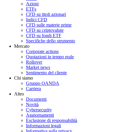
Azioni
ETFs
CFD su titoli azionari
Indici CFD
CFD sulle materie prime
CFD su criptovalute
CFD su fondi ETF
Specifiche dello strumento
Mercato
Corporate actions
Quotazioni in tempo reale
Rollover
Market news
Sentimento del cliente
Chi siamo
Gruppo OANDA
Carriera
Altro
Documenti
Novità
Cybersecurity
Aggiornamenti
Esclusione di responsabilità
Informazioni legali
Informativa sulla privacy