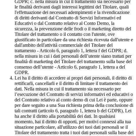
GDPR; c. nella misura in cui il trattamento sia necessario per
le finalità derivanti dagli interessi legittimi del Titolare, quali
l'effettuazione dei necessari adempimenti e la rivendicazione
di diritti derivanti dal Contratto di Servizi Informativi ed
Educativi o dal Contratto relativo al Conto Demo, la
sicurezza, la prevenzione delle frodi o il marketing diretto del
Titolare del trattamento o il contatto con l'utente, ove
giustificato in particolare da una richiesta ricevuta dall'utente e
dall'ambito dell'attività commerciale del Titolare del
trattamento - Articolo 6, paragrafo 1, lettera f del GDPR; d.
nella misura in cui i dati personali dell’utente siano trattati per
finalità di marketing del Titolare del trattamento sulla base del
consenso dell’utente - Articolo 6, paragrafo 1, lettera a del
GDPR.
Lei ha il diritto di accedere ai propri dati personali, il diritto di
rettificarli, cancellarli e il diritto di limitare il trattamento dei
dati. Nella misura in cui il trattamento sia necessario per
l’esecuzione del Contratto di servizi informativi ed educativi o
del Contratto relativo al conto demo di cui Lei è parte, oppure
per dare seguito a una Sua richiesta prima della conclusione di
tali contratti (articolo 6, paragrafo 1, lettera b del GDPR), Lei
ha anche il diritto alla portabilità dei dati. In qualsiasi
momento, hai il diritto di opporti, per motivi connessi alla tua
situazione particolare, all'utilizzo dei tuoi dati personali se il
Titolare del trattamento tratta i tuoi dati personali sulla base del