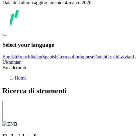
Data dell'ultimo aggiornamento: 4 marzo 2026.
Select your language
English
French
Italian
Spanish
German
Portuguese
Dutch
Czech
Latvian
L
Ukrainian
Breadcrumb
Home
Ricerca di strumenti