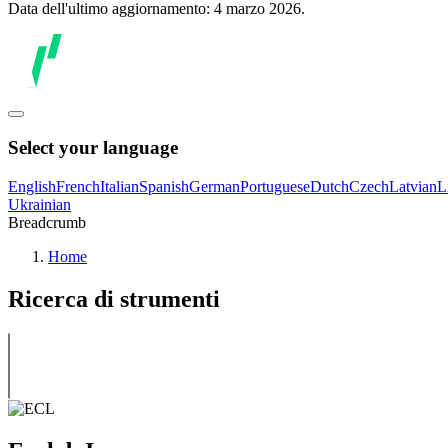
Data dell'ultimo aggiornamento: 4 marzo 2026.
Select your language
English
French
Italian
Spanish
German
Portuguese
Dutch
Czech
Latvian
L
Ukrainian
Breadcrumb
Home
Ricerca di strumenti