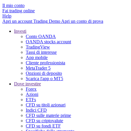
Il mio conto
Fai trading online
Help
Apri un account
Trading
Demo
Apri un conto di prova
Investi
Conto OANDA
OANDA stocks account
TradingView
Tassi di interesse
App mobile
Cliente professionista
MetaTrader 5
Opzioni di deposito
Scarica l'app o MT5
Dove investire
Forex
Azioni
ETFs
CFD su titoli azionari
Indici CFD
CFD sulle materie prime
CFD su criptovalute
CFD su fondi ETF