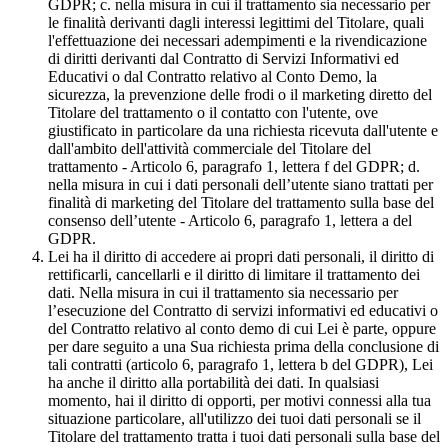
GDPR; c. nella misura in cui il trattamento sia necessario per
le finalità derivanti dagli interessi legittimi del Titolare, quali
l'effettuazione dei necessari adempimenti e la rivendicazione
di diritti derivanti dal Contratto di Servizi Informativi ed
Educativi o dal Contratto relativo al Conto Demo, la
sicurezza, la prevenzione delle frodi o il marketing diretto del
Titolare del trattamento o il contatto con l'utente, ove
giustificato in particolare da una richiesta ricevuta dall'utente e
dall'ambito dell'attività commerciale del Titolare del
trattamento - Articolo 6, paragrafo 1, lettera f del GDPR; d.
nella misura in cui i dati personali dell’utente siano trattati per
finalità di marketing del Titolare del trattamento sulla base del
consenso dell’utente - Articolo 6, paragrafo 1, lettera a del
GDPR.
Lei ha il diritto di accedere ai propri dati personali, il diritto di
rettificarli, cancellarli e il diritto di limitare il trattamento dei
dati. Nella misura in cui il trattamento sia necessario per
l’esecuzione del Contratto di servizi informativi ed educativi o
del Contratto relativo al conto demo di cui Lei è parte, oppure
per dare seguito a una Sua richiesta prima della conclusione di
tali contratti (articolo 6, paragrafo 1, lettera b del GDPR), Lei
ha anche il diritto alla portabilità dei dati. In qualsiasi
momento, hai il diritto di opporti, per motivi connessi alla tua
situazione particolare, all'utilizzo dei tuoi dati personali se il
Titolare del trattamento tratta i tuoi dati personali sulla base del