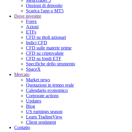
MetaTrader 5
Opzioni di deposito
Scarica l'app o MT5
Dove investire
Forex
Azioni
ETFs
CFD su titoli azionari
Indici CFD
CFD sulle materie prime
CFD su criptovalute
CFD su fondi ETF
Specifiche dello strumento
SpaceX
Mercato
Market news
Quotazioni in tempo reale
Calendario economico
Corporate actions
Updates
Blog
US earnings season
Learn TradingView
Client sentiment
Contatto