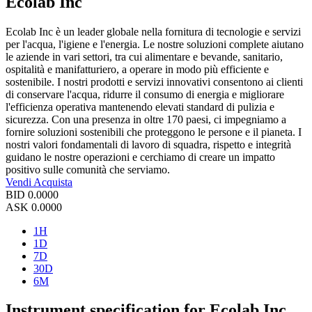
Ecolab Inc
Ecolab Inc è un leader globale nella fornitura di tecnologie e servizi
per l'acqua, l'igiene e l'energia. Le nostre soluzioni complete aiutano
le aziende in vari settori, tra cui alimentare e bevande, sanitario,
ospitalità e manifatturiero, a operare in modo più efficiente e
sostenibile. I nostri prodotti e servizi innovativi consentono ai clienti
di conservare l'acqua, ridurre il consumo di energia e migliorare
l'efficienza operativa mantenendo elevati standard di pulizia e
sicurezza. Con una presenza in oltre 170 paesi, ci impegniamo a
fornire soluzioni sostenibili che proteggono le persone e il pianeta. I
nostri valori fondamentali di lavoro di squadra, rispetto e integrità
guidano le nostre operazioni e cerchiamo di creare un impatto
positivo sulle comunità che serviamo.
Vendi
Acquista
BID
0.0000
ASK
0.0000
1H
1D
7D
30D
6M
Instrument specification for Ecolab Inc