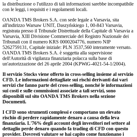
la distribuzione o l'utilizzo di tali informazioni sarebbe incompatibile
con le leggi, i requisiti e i regolamenti locali.
OANDA TMS Brokers S.A. con sede legale a Varsavia, sita
all'indirizzo Warsaw UNIT, Daszyńskiego 1, 00-843 Varsavia,
registrata presso il Tribunale Distrettuale della Capitale di Varsavia a
Varsavia, XIII Divisione Commerciale del Registro Nazionale dei
Tribunali con il numero KRS 0000204776, numero NIP
5262759131, Capitale iniziale: PLN 3537,560 interamente versato.
OANDA TMS Brokers S.A. è soggetta alla supervisione
dell'Autorità di vigilanza finanziaria polacca sulla base di
un'autorizzazione del 26 aprile 2004 (KPWiG-4021-54-1/2004).
Il servizio Stocks viene offerto in cross-selling insieme al servizio
CFD. Le informazioni dettagliate sui rischi derivanti dai vari
servizi che fanno parte del cross-selling, nonché le informazioni
sui costi e sulle commissioni associate a tali servizi, sono
disponibili sul sito OANDA TMS Brokers nella sezione
Documenti.
I CFD sono strumenti complessi e comportano un elevato
rischio di perdere rapidamente denaro a causa della leva
finanziaria. L'76% degli account degli investitori nel settore al
dettaglio perde denaro quando fa trading di CFD con questo
provider. Dovresti valutare se hai capito come funzionano i