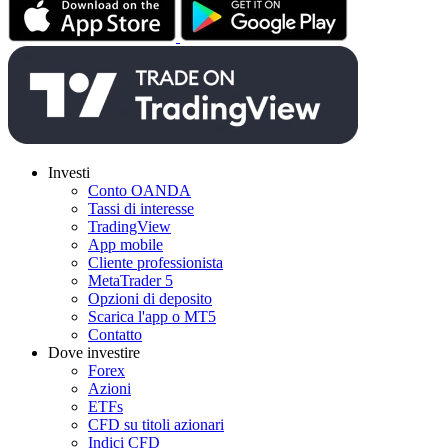
Investi
Conto OANDA
Tassi di interesse
TradingView
App mobile
Cliente professionista
MetaTrader 5
Opzioni di deposito
Scarica l'app o MT5
Contatto
Dove investire
Forex
Azioni
ETFs
CFD su titoli azionari
Indici CFD