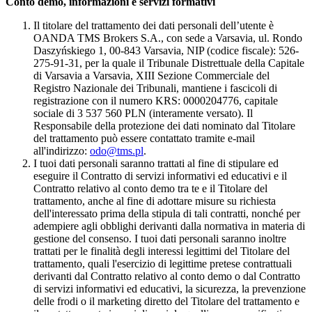
Conto demo, informazioni e servizi formativi
Il titolare del trattamento dei dati personali dell’utente è
OANDA TMS Brokers S.A., con sede a Varsavia, ul. Rondo
Daszyńskiego 1, 00-843 Varsavia, NIP (codice fiscale): 526-
275-91-31, per la quale il Tribunale Distrettuale della Capitale
di Varsavia a Varsavia, XIII Sezione Commerciale del
Registro Nazionale dei Tribunali, mantiene i fascicoli di
registrazione con il numero KRS: 0000204776, capitale
sociale di 3 537 560 PLN (interamente versato). Il
Responsabile della protezione dei dati nominato dal Titolare
del trattamento può essere contattato tramite e-mail
all'indirizzo:
odo@tms.pl
.
I tuoi dati personali saranno trattati al fine di stipulare ed
eseguire il Contratto di servizi informativi ed educativi e il
Contratto relativo al conto demo tra te e il Titolare del
trattamento, anche al fine di adottare misure su richiesta
dell'interessato prima della stipula di tali contratti, nonché per
adempiere agli obblighi derivanti dalla normativa in materia di
gestione del consenso. I tuoi dati personali saranno inoltre
trattati per le finalità degli interessi legittimi del Titolare del
trattamento, quali l'esercizio di legittime pretese contrattuali
derivanti dal Contratto relativo al conto demo o dal Contratto
di servizi informativi ed educativi, la sicurezza, la prevenzione
delle frodi o il marketing diretto del Titolare del trattamento e