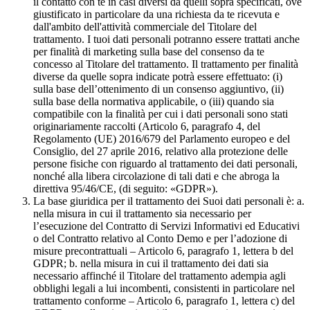
il contatto con te in casi diversi da quelli sopra specificati, ove
giustificato in particolare da una richiesta da te ricevuta e
dall'ambito dell'attività commerciale del Titolare del
trattamento. I tuoi dati personali potranno essere trattati anche
per finalità di marketing sulla base del consenso da te
concesso al Titolare del trattamento. Il trattamento per finalità
diverse da quelle sopra indicate potrà essere effettuato: (i)
sulla base dell’ottenimento di un consenso aggiuntivo, (ii)
sulla base della normativa applicabile, o (iii) quando sia
compatibile con la finalità per cui i dati personali sono stati
originariamente raccolti (Articolo 6, paragrafo 4, del
Regolamento (UE) 2016/679 del Parlamento europeo e del
Consiglio, del 27 aprile 2016, relativo alla protezione delle
persone fisiche con riguardo al trattamento dei dati personali,
nonché alla libera circolazione di tali dati e che abroga la
direttiva 95/46/CE, (di seguito: «GDPR»).
La base giuridica per il trattamento dei Suoi dati personali è: a.
nella misura in cui il trattamento sia necessario per
l’esecuzione del Contratto di Servizi Informativi ed Educativi
o del Contratto relativo al Conto Demo e per l’adozione di
misure precontrattuali – Articolo 6, paragrafo 1, lettera b del
GDPR; b. nella misura in cui il trattamento dei dati sia
necessario affinché il Titolare del trattamento adempia agli
obblighi legali a lui incombenti, consistenti in particolare nel
trattamento conforme – Articolo 6, paragrafo 1, lettera c) del